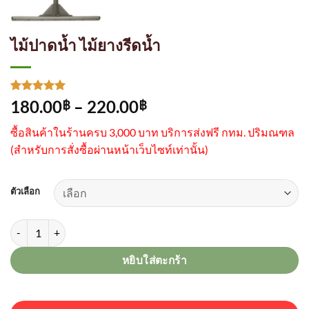
ไม้ปาดน้ำ ไม้ยางรีดน้ำ
ให้คะแนน
1
Price
180.00
–
220.00
฿
฿
5
จาก 5
range:
คะแนนเต็ม
ซื้อสินค้าในร้านครบ 3,000 บาท บริการส่งฟรี กทม. ปริมณฑล
บน
การให้
180.00฿
คะแนน
(
สำหรับการสั่งซื้อผ่านหน้าเว็บไซท์เท่านั้น)
through
ของลูกค้า
220.00฿
ตัวเลือก
จำนวน ไม้ปาดน้ำ ไม้ยางรีดน้ำ ชิ้น
หยิบใส่ตะกร้า