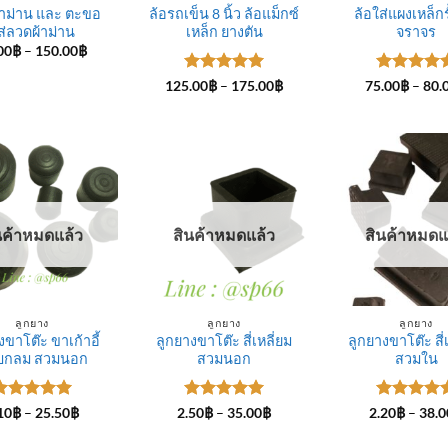
าม่าน และ ตะขอ
ล้อรถเข็น 8 นิ้ว ล้อแม็กซ์
ล้อใส่แผงเหล็กรั
ส่ลวดผ้าม่าน
เหล็ก ยางตัน
จราจร
Price
00
฿
–
150.00
฿
range:
75.00฿
ให้คะแนน
Price
ให้คะแนน
125.00
฿
–
175.00
฿
75.00
฿
–
80.
through
range:
5
ตั้งแต่ 1-
5
ตั้งแต่ 1
150.00฿
125.00฿
5 คะแนน
5 คะแนน
through
175.00฿
นค้าหมดแล้ว
สินค้าหมดแล้ว
สินค้าหมดแ
ลูกยาง
ลูกยาง
ลูกยาง
งขาโต๊ะ ขาเก้าอี้
ลูกยางขาโต๊ะ สี่เหลี่ยม
ลูกยางขาโต๊ะ สี่
บกลม สวมนอก
สวมนอก
สวมใน
ให้คะแนน
Price
ให้คะแนน
Price
ให้คะแนน
10
฿
–
25.50
฿
2.50
฿
–
35.00
฿
2.20
฿
–
38.0
range:
range:
ตั้งแต่ 1-
5
ตั้งแต่ 1-
5
ตั้งแต่ 1
2.10฿
2.50฿
5 คะแนน
5 คะแนน
5 คะแนน