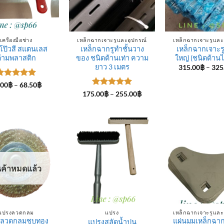
เครื่องมือช่าง
เหล็กฉากเจาะรูและอุปกรณ์
เหล็กฉากเจาะรูและ
งโป๊วสี สแตนเลส
เหล็กฉากรูทำชั้นวาง
เหล็กฉากเจาะรู
้ามพลาสติก
ของ ชนิดด้านเท่า ความ
ใหญ่ (ชนิดด้านไม
ยาว 3 เมตร
315.00
฿
–
325
ให้คะแนน
Price
.00
฿
–
68.50
฿
range:
ตั้งแต่ 1-
ให้คะแนน
Price
175.00
฿
–
255.00
฿
25.00฿
5 คะแนน
range:
5
ตั้งแต่ 1-
through
175.00฿
5 คะแนน
68.50฿
through
255.00฿
นค้าหมดแล้ว
แปรงลวดกลม
แปรง
เหล็กฉากเจาะรูและ
ลวดกลมชุบทอง
แผ่นมุมเหล็กฉาก
แปรงสลัดน้ำปูน