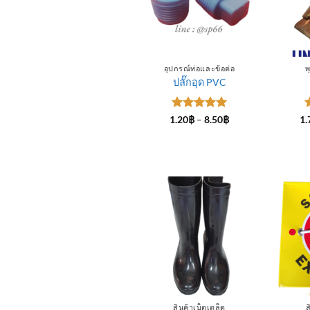
อุปกรณ์ท่อและข้อต่อ
พ
ปลั๊กอุด PVC
ให้คะแนน
Price
1.20
฿
–
8.50
฿
1.
range:
5
ตั้งแต่ 1-
5
1.20฿
5 คะแนน
through
8.50฿
สินค้าเบ็ดเตล็ด
ส