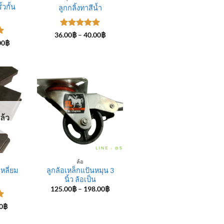
้วกั้น
ลูกกลิ้งทาสีน้ำ
ให้คะแนน
Price
36.00
฿
–
40.00
฿
range:
5
ตั้งแต่ 1-
Price
00
฿
36.00฿
range:
5 คะแนน
-
through
75.00฿
40.00฿
through
80.00฿
ล้ว
ล้อ
เหลี่ยม
ลูกล้อเหล็กแป้นหมุน 3
นิ้ว ล้อเป็น
Price
125.00
฿
–
198.00
฿
range:
125.00฿
Price
0
฿
through
range:
-
198.00฿
2.20฿