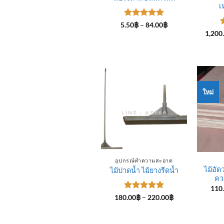
เ
ให้คะแนน
Price
5.50
฿
–
84.00
฿
range:
5
ตั้งแต่ 1-
1,200
5.50฿
5 คะแนน
5
through
84.00฿
ใหม่
อุปกรณ์ทำความสะอาด
ไม้อัด
ไม้ปาดน้ำ ไม้ยางรีดน้ำ
คว
110
ให้คะแนน
Price
180.00
฿
–
220.00
฿
range:
5
ตั้งแต่ 1-
180.00฿
5 คะแนน
through