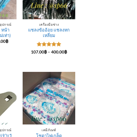
อุปกรณ์
เครื่องมือช่าง
 หน้า
แชลงข้ออ้อย แชลงหก
่เท่า)
เหลี่ยม
Price
.00
฿
range:
315.00฿
ให้คะแนน
Price
107.00
฿
–
400.00
฿
through
range:
5
ตั้งแต่ 1-
325.00฿
107.00฿
5 คะแนน
through
400.00฿
อุปกรณ์
เคมีภัณฑ์
เจาะรู
โซดาไฟเกล็ด