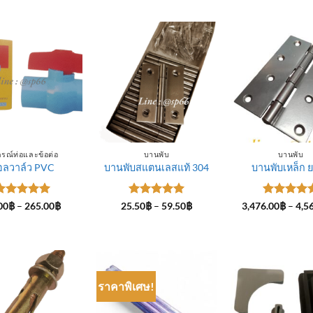
กรณ์ท่อและข้อต่อ
บานพับ
บานพับ
อลวาล์ว PVC
บานพับสแตนเลสแท้ 304
บานพับเหล็ก ย
ให้คะแนน
Price
ให้คะแนน
Price
ให้คะแนน
00
฿
–
265.00
฿
25.50
฿
–
59.50
฿
3,476.00
฿
–
4,5
range:
range:
ตั้งแต่ 1-
5
ตั้งแต่ 1-
5
ตั้งแต่ 1
15.00฿
25.50฿
5 คะแนน
5 คะแนน
5 คะแนน
through
through
265.00฿
59.50฿
ราคาพิเศษ!