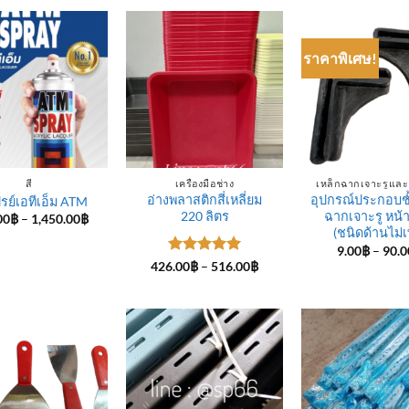
through
through
25.50฿
35.00฿
ราคาพิเศษ!
สี
เครื่องมือช่าง
เหล็กฉากเจาะรูและ
อ่างพลาสติกสี่เหลี่ยม
อุปกรณ์ประกอบชั
ปรย์เอทีเอ็ม ATM
220 ลิตร
ฉากเจาะรู หน้
Price
00
฿
–
1,450.00
฿
range:
(ชนิดด้านไม่เ
588.00฿
9.00
฿
–
90.0
through
ให้คะแนน
Price
426.00
฿
–
516.00
฿
1,450.00฿
range:
5
ตั้งแต่ 1-
426.00฿
5 คะแนน
through
516.00฿