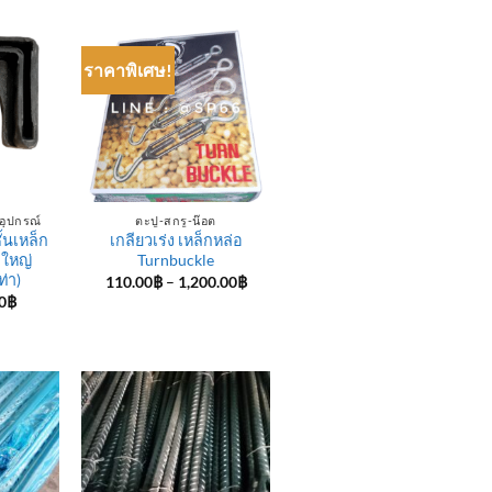
through
38.00฿
ราคาพิเศษ!
อุปกรณ์
ตะปู-สกรู-น๊อต
้นเหล็ก
เกลียวเร่ง เหล็กหล่อ
าใหญ่
Turnbuckle
ท่า)
Price
110.00
฿
–
1,200.00
฿
range:
Price
0
฿
110.00฿
range:
through
9.00฿
1,200.00฿
through
90.00฿