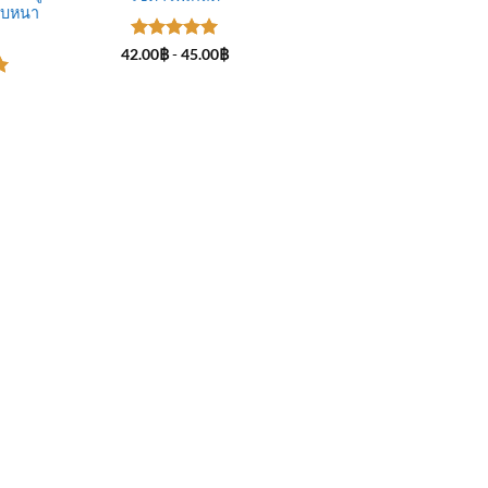
บบหนา
ให้คะแนน
42.00
฿
-
45.00
฿
5
ตั้งแต่ 1-
5 คะแนน
-