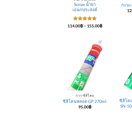
Sonax น้ำยา
กะบะ
เอนกประสงค์
12
ให้คะแนน
Price
114.00
฿
–
155.00
฿
range:
5
ตั้งแต่ 1-
114.00฿
5 คะแนน
through
155.00฿
กาว-ซีลีโคน
ซิลิโค
ซิลิโคนหลอด GP 270ml.
SN-50
95.00
฿