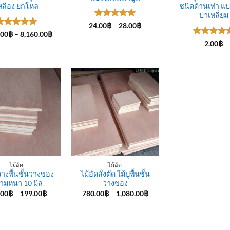
หลือง ยกโหล
ชนิดด้านเท่า แ
บ่าเหลี่ยม
ให้คะแนน
Price
24.00
฿
–
28.00
฿
range:
5
ตั้งแต่ 1-
ให้คะแนน
Price
.00
฿
–
8,160.00
฿
24.00฿
range:
5 คะแนน
ตั้งแต่ 1-
ให้คะแนน
2.00
฿
through
1,200.00฿
5 คะแนน
5
ตั้งแต่ 1
28.00฿
through
5 คะแนน
8,160.00฿
ไม้อัด
ไม้อัด
วางพื้นชั้นวางของ
ไม้อัดสั่งตัด ไม้ปูพื้นชั้น
ามหนา 10 มิล
วางของ
Price
Price
.00
฿
–
199.00
฿
780.00
฿
–
1,080.00
฿
range:
range:
110.00฿
780.00฿
through
through
199.00฿
1,080.00฿