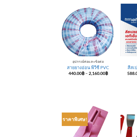
อุปกรณ์ท่อและข้อต่อ
สายยางอ่อน พีวีซี PVC
สีสเ
Price
440.00
฿
–
2,160.00
฿
588.
range:
440.00฿
through
2,160.00฿
ราคาพิเศษ!