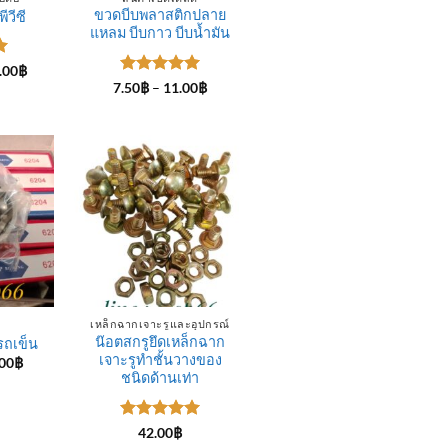
ขวดบีบพลาสติกปลาย
ีวีซี
แหลม บีบกาว บีบน้ำมัน
Price
.00
฿
range:
-
ให้คะแนน
Price
7.50
฿
–
11.00
฿
420.00฿
range:
5
ตั้งแต่ 1-
through
7.50฿
5 คะแนน
980.00฿
through
11.00฿
เหล็กฉากเจาะรูและอุปกรณ์
น๊อตสกรูยึดเหล็กฉาก
รถเข็น
เจาะรูทำชั้นวางของ
Price
00
฿
range:
ชนิดด้านเท่า
25.00฿
through
300.00฿
ให้คะแนน
42.00
฿
5
ตั้งแต่ 1-