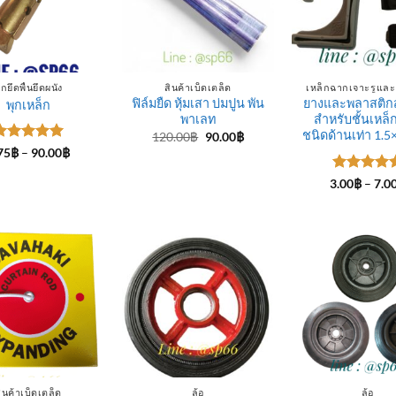
ุกยึดพื้นยึดผนัง
สินค้าเบ็ดเตล็ด
เหล็กฉากเจาะรูและ
ฟิล์มยืด หุ้มเสา บ่มปูน พัน
ยางและพลาสติ
พุกเหล็ก
พาเลท
สำหรับชั้นเหล
ชนิดด้านเท่า 1.5×
Original
Current
120.00
฿
90.00
฿
price
price
ให้คะแนน
Price
75
฿
–
90.00
฿
was:
is:
range:
ตั้งแต่ 1-
120.00฿.
90.00฿.
1.75฿
5 คะแนน
ให้คะแนน
3.00
฿
–
7.0
through
5
ตั้งแต่ 1
90.00฿
5 คะแนน
ินค้าเบ็ดเตล็ด
ล้อ
ล้อ