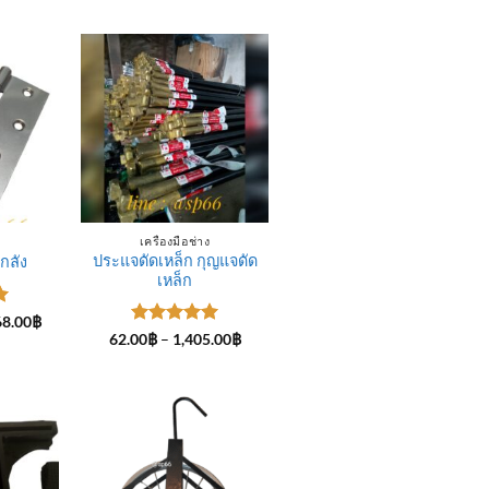
5 คะแนน
เครื่องมือช่าง
ประแจดัดเหล็ก กุญแจดัด
กลัง
เหล็ก
Price
68.00
฿
range:
-
ให้คะแนน
Price
62.00
฿
–
1,405.00
฿
3,476.00฿
range:
5
ตั้งแต่ 1-
through
62.00฿
5 คะแนน
4,568.00฿
through
1,405.00฿