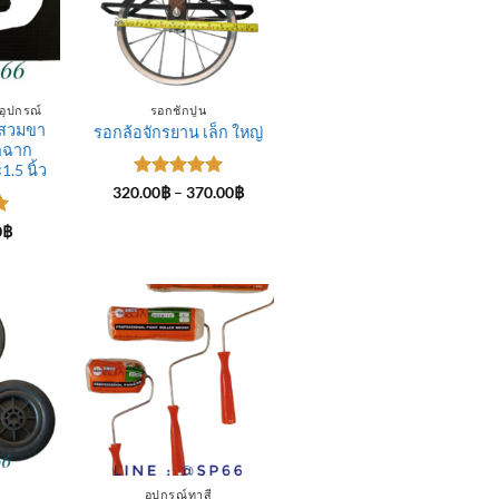
อุปกรณ์
รอกชักปูน
กสวมขา
รอกล้อจักรยาน เล็ก ใหญ่
็กฉาก
1.5 นิ้ว
ให้คะแนน
Price
320.00
฿
–
370.00
฿
range:
5
ตั้งแต่ 1-
320.00฿
5 คะแนน
Price
0
฿
through
range:
-
370.00฿
3.00฿
through
7.00฿
อุปกรณ์ทาสี