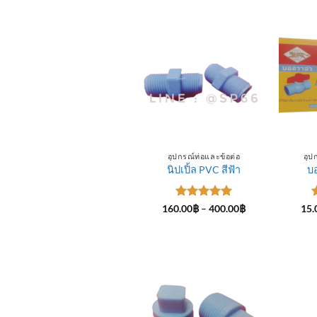
อุปกรณ์ท่อและข้อต่อ
อุป
นิปเปิ้ล PVC สีฟ้า
บ
ให้คะแนน
Price
160.00
฿
–
400.00
฿
15.
range:
5
ตั้งแต่ 1-
5
160.00฿
5 คะแนน
through
400.00฿