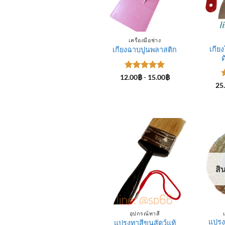
เครื่องมือช่าง
เกีย
เกียงฉาบปูนพลาสติก
ด
ให้คะแนน
12.00
฿
-
15.00
฿
5
ตั้งแต่ 1-
25
5 คะแนน
5
สิ
อุปกรณ์ทาสี
แปรง
แปรงทาสีขนสัตว์แท้