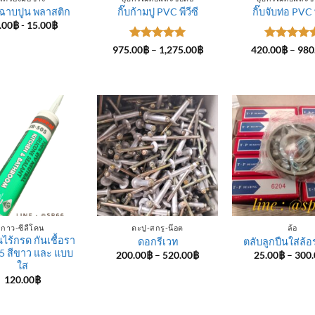
ฉาบปูน พลาสติก
กิ๊บก้ามปู PVC พีวีซี
กิ๊บจับท่อ PVC พ
.00
฿
-
15.00
฿
ให้คะแนน
Price
ให้คะแนน
975.00
฿
–
1,275.00
฿
420.00
฿
–
980
range:
5
ตั้งแต่ 1-
5
ตั้งแต่ 1
975.00฿
5 คะแนน
5 คะแนน
through
1,275.00฿
กาว-ซีลีโคน
ตะปู-สกรู-น๊อต
ล้อ
นไร้กรด กันเชื้อรา
ดอกรีเวท
ตลับลูกปืนใส่ล้อ
5 สีขาว และ แบบ
Price
200.00
฿
–
520.00
฿
25.00
฿
–
300.
range:
ใส
200.00฿
120.00
฿
through
520.00฿