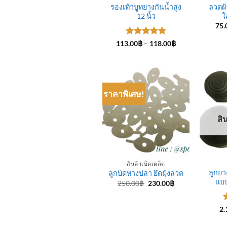
รองเท้าบูทยางกันน้ำสูง
ลวดผ้
12 นิ้ว
ใ
75.
ให้คะแนน
Price
113.00
฿
–
118.00
฿
range:
5
ตั้งแต่ 1-
113.00฿
5 คะแนน
through
118.00฿
ราคาพิเศษ!
สิ
สินค้าเบ็ดเตล็ด
ลูกยา
ลูกบิดหางปลา ยึดมุ้งลวด
แบ
Original
Current
250.00
฿
230.00
฿
price
price
was:
is:
250.00฿.
230.00฿.
2.
5