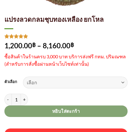
แปรงลวดกลมชุบทองเหลือง ยกโหล
ให้คะแนน
1
Price
1,200.00
–
8,160.00
฿
฿
5
จาก 5
range:
คะแนนเต็ม
ซื้อสินค้าในร้านครบ 3,000 บาท บริการส่งฟรี กทม. ปริมณฑล
บน
การให้
1,200.00฿
คะแนน
(
สำหรับการสั่งซื้อผ่านหน้าเว็บไซท์เท่านั้น)
through
ของลูกค้า
8,160.00฿
ตัวเลือก
จำนวน แปรงลวดกลมชุบทองเหลือง ยกโหล ชิ้น
หยิบใส่ตะกร้า