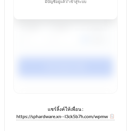
มีบัญชีอยู่แล้ว? เข้าสู่ระบบ
สูง (ซม.)
กว้าง (ซม.)
ลึก (ซม.)
จำนวนชั้น
จำนวนชุด
คานกลาง
ยางรองขา
คำนวณแผนการตัด
แชร์ลิ้งค์ให้เพื่อน :
https://sphardware.xn--l3ck5b7h.com/wpmw