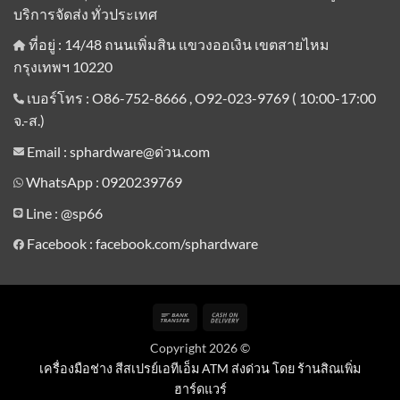
บริการจัดส่ง ทั่วประเทศ
ที่อยู่ : 14/48 ถนนเพิ่มสิน แขวงออเงิน เขตสายไหม
กรุงเทพฯ 10220
เบอร์โทร : O86-752-8666 , O92-023-9769 ( 10:00-17:00
จ.-ส.)
Email : sphardware@ด่วน.com
WhatsApp : 0920239769
Line :
@sp66
Facebook : facebook.com/sphardware
Bank
Cash
Transfer
On
Copyright 2026 ©
Delivery
เครื่องมือช่าง สีสเปรย์เอทีเอ็ม ATM ส่งด่วน โดย ร้านสิณเพิ่ม
ฮาร์ดแวร์