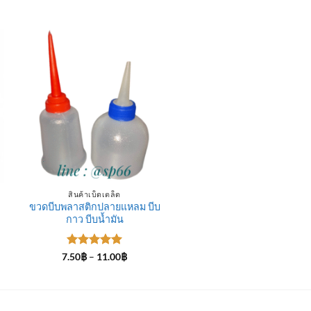
สินค้าเบ็ดเตล็ด
ขวดบีบพลาสติกปลายแหลม บีบ
กาว บีบน้ำมัน
ให้คะแนน
Price
7.50
฿
–
11.00
฿
range:
5
ตั้งแต่ 1-
7.50฿
5 คะแนน
through
11.00฿