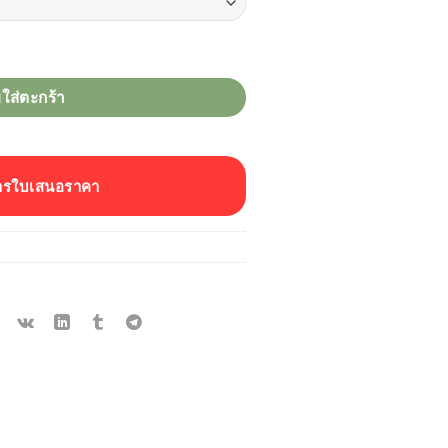
ดผ้าม่าน ชิ้น
บใส่ตะกร้า
ารใบเสนอราคา