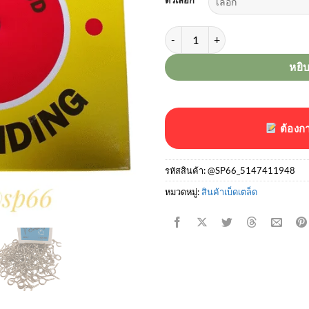
จำนวน ลวดผ้าม่าน และ ตะขอใส่ลว
หยิ
ต้องก
รหัสสินค้า:
@SP66_5147411948
หมวดหมู่:
สินค้าเบ็ดเตล็ด