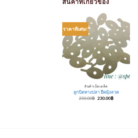
สินค้าที่เกี่ยวข้อง
ราคาพิเศษ!
สินค้าเบ็ดเตล็ด
สินค้าเบ็ดเตล็ด
Sonax น้ำยาเอนกประสงค์
ลูกบิดหางปลา ยึดมุ้งลวด
Original
Current
250.00
฿
230.00
฿
price
price
was:
is:
ให้คะแนน
Price
114.00
฿
–
155.00
฿
250.00฿.
230.00฿.
range:
5
ตั้งแต่ 1-
114.00฿
5 คะแนน
through
155.00฿