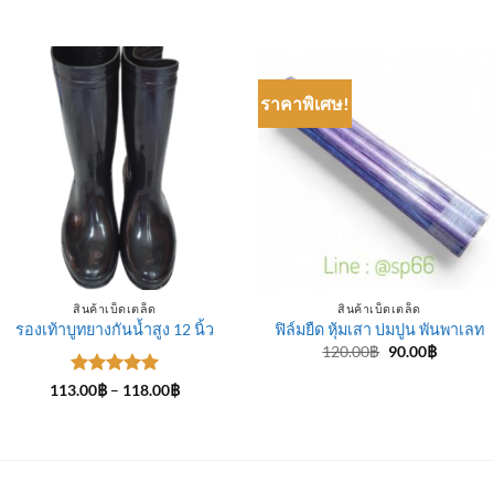
ราคาพิเศษ!
สินค้าเบ็ดเตล็ด
สินค้าเบ็ดเตล็ด
รองเท้าบูทยางกันน้ำสูง 12 นิ้ว
ฟิล์มยืด หุ้มเสา บ่มปูน พันพาเลท
Original
Current
120.00
฿
90.00
฿
price
price
was:
is:
ให้คะแนน
Price
113.00
฿
–
118.00
฿
120.00฿.
90.00฿.
range:
5
ตั้งแต่ 1-
113.00฿
5 คะแนน
through
118.00฿