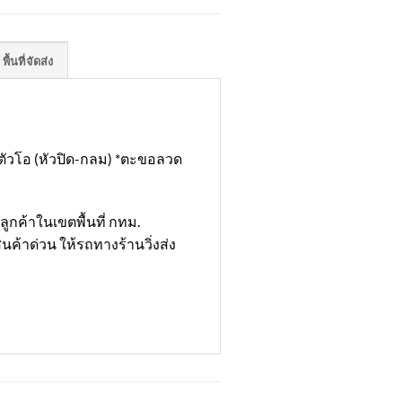
พื้นที่จัดส่ง
ะตัวโอ (หัวปิด-กลม) *ตะขอลวด
ูกค้าในเขตพื้นที่ กทม.
ินค้าด่วน ให้รถทางร้านวิ่งส่ง