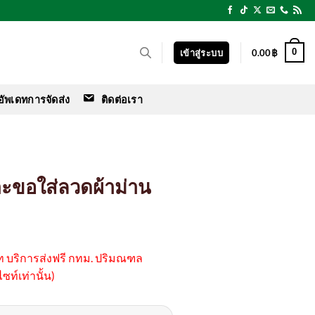
0
เข้าสู่ระบบ
0.00
฿
อัพเดทการจัดส่ง
ติดต่อเรา
ตะขอใส่ลวดผ้าม่าน
ice
nge:
าท บริการส่งฟรี กทม. ปริมณฑล
.00฿
ซท์เท่านั้น)
rough
0.00฿