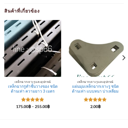
สินค้าที่เกี่ยวข้อง
เหล็กฉากเจาะรูและอุปกรณ์
เหล็กฉากเจาะรูและอุปกรณ์
เหล็กฉากรูทำชั้นวางของ ชนิด
แผ่นมุมเหล็กฉากเจาะรู ชนิด
ด้านเท่า ความยาว 3 เมตร
ด้านเท่า แบบหนา บ่าเหลี่ยม
฿
ให้คะแนน
Price
ให้คะแนน
175.00
฿
–
255.00
฿
2.00
฿
h
range:
5
ตั้งแต่ 1-
5
ตั้งแต่ 1-
฿
175.00฿
5 คะแนน
5 คะแนน
through
255.00฿