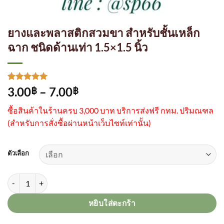
ยางและพลาสติกสวมขา สำหรับชั้นเหล็ก
ฉาก ชนิดด้านเท่า 1.5×1.5 นิ้ว
ให้คะแนน
1
Price
3.00
–
7.00
฿
฿
5
จาก 5
range:
คะแนนเต็ม
ซื้อสินค้าในร้านครบ 3,000 บาท บริการส่งฟรี กทม. ปริมณฑล
บน
การให้
3.00฿
คะแนน
(
สำหรับการสั่งซื้อผ่านหน้าเว็บไซท์เท่านั้น)
through
ของลูกค้า
7.00฿
ตัวเลือก
จำนวน ยางและพลาสติกสวมขา สำหรับชั้นเหล็กฉาก ชนิดด้านเท่า 1.5x1.5 
หยิบใส่ตะกร้า