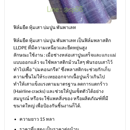
ฟิล์มยืด หุ้มเสา บ่มปูน พันพาเลท
ฟิล์มยืด หุ้มเสา บ่มปูน พันพาเลท เป็นฟิล์มพลาสติก
LLDPE ที่มีความเหนียวและยืดหยุ่นสูง
ลักษณะใช้งาน : เมื่อช่างหล่อเสาปูนเสร็จและแกะแม่
แบบออกแล้ว จะใช้พลาสติกม้วนใสๆ พันรอบเสาไว้
ทำไปเพื่อ “บ่มคอนกรีต” ซึ่งพลาสติกจะช่วยกักเก็บ
ความชื้นไม่ให้ระเหยออกจากเนื้อปูนเร็วเกินไป
ทำให้เสาแข็งแรงตามมาตรฐาน ลดการแตกร้าว
(Hairline cracks) และช่วยให้ปูนเซ็ตตัวได้อย่าง
สมบูรณ์ หรือจะใช้แพคสิ่งของ หรือผลิตภัณฑ์ที่มี
ขนาดใหญ่ เพื่อป้องกันชิ้นงานก็ได้.
ความยาว 15 หลา
ราคาที่แสดง เป็นราคาต่อม้วน