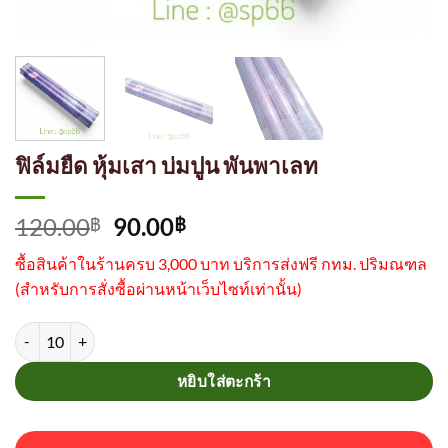
ฟิล์มยืด หุ้มเสา บ่มปูน พันพาเลท
Original
Current
120.00
90.00
฿
฿
price
price
ซื้อสินค้าในร้านครบ 3,000 บาท บริการส่งฟรี กทม. ปริมณฑล
was:
is:
(
สำหรับการสั่งซื้อผ่านหน้าเว็บไซท์เท่านั้น)
120.00฿.
90.00฿.
จำนวน ฟิล์มยืด หุ้มเสา บ่มปูน พันพาเลท ชิ้น
หยิบใส่ตะกร้า