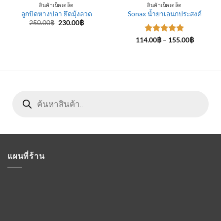
สินค้าเบ็ดเตล็ด
สินค้าเบ็ดเตล็ด
ลูกบิดหางปลา ยึดมุ้งลวด
Sonax น้ำยาเอนกประสงค์
Original
Current
250.00
฿
230.00
฿
price
price
was:
is:
ให้คะแนน
Price
114.00
฿
–
155.00
฿
250.00฿.
230.00฿.
range:
5
ตั้งแต่ 1-
114.00฿
5 คะแนน
฿
through
155.00฿
Products
search
แผนที่ร้าน