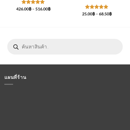
ให้คะแนน
Price
426.00
฿
–
516.00
฿
range:
5
ตั้งแต่ 1-
ให้คะแนน
Price
25.00
฿
–
68.50
฿
426.00฿
range:
5 คะแนน
5
ตั้งแต่ 1-
through
25.00฿
5 คะแนน
516.00฿
through
68.50฿
Products
search
แผนที่ร้าน