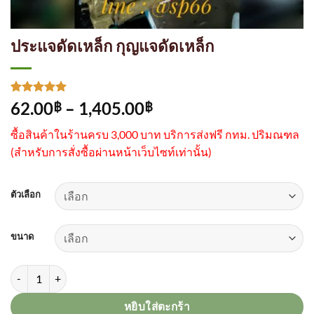
ประแจดัดเหล็ก กุญแจดัดเหล็ก
ให้คะแนน
1
Price
62.00
–
1,405.00
฿
฿
5
จาก 5
range:
คะแนนเต็ม
ซื้อสินค้าในร้านครบ 3,000 บาท บริการส่งฟรี กทม. ปริมณฑล
บน
การให้
62.00฿
คะแนน
(
สำหรับการสั่งซื้อผ่านหน้าเว็บไซท์เท่านั้น)
through
ของลูกค้า
1,405.00฿
ตัวเลือก
ขนาด
จำนวน ประแจดัดเหล็ก กุญแจดัดเหล็ก ชิ้น
หยิบใส่ตะกร้า