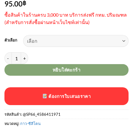
95.00
฿
ซื้อสินค้าในร้านครบ 3,000 บาท บริการส่งฟรี กทม. ปริมณฑล
(
สำหรับการสั่งซื้อผ่านหน้าเว็บไซท์เท่านั้น)
ตัวเลือก
จำนวน ซิลิโคนหลอด GP 270ml. ชิ้น
หยิบใส่ตะกร้า
ต้องการใบเสนอราคา
รหัสสินค้า:
@SP66_4586411971
หมวดหมู่:
กาว-ซีลีโคน