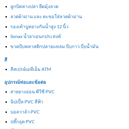
ลูกบิดหางปลา ยึดมุ้งลวด
ลวดผ้าม่าน และ ตะขอใส่ลวดผ้าม่าน
รองเท้าบูทยางกันน้ำสูง 12 นิ้ว
Sonax น้ำยาเอนกประสงค์
ขวดบีบพลาสติกปลายแหลม บีบกาว บีบน้ำมัน
สี
สีสเปรย์เอทีเอ็ม ATM
อุปกรณ์ท่อและข้อต่อ
สายยางอ่อน พีวีซี PVC
นิปเปิ้ล PVC สีฟ้า
บอลวาล์ว PVC
ปลั๊กอุด PVC