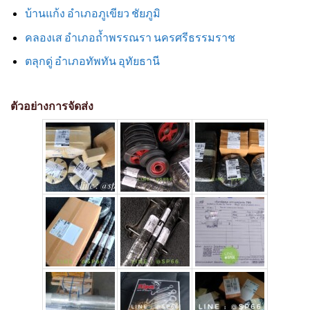
บ้านแก้ง อำเภอภูเขียว ชัยภูมิ
คลองเส อำเภอถ้ำพรรณรา นครศรีธรรมราช
ตลุกดู่ อำเภอทัพทัน อุทัยธานี
ตัวอย่างการจัดส่ง