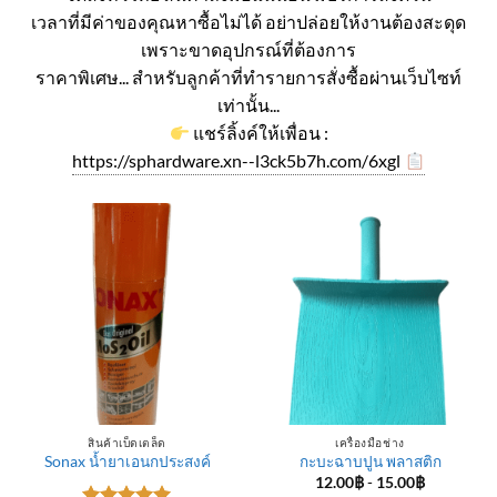
เวลาที่มีค่าของคุณหาซื้อไม่ได้ อย่าปล่อยให้งานต้องสะดุด
เพราะขาดอุปกรณ์ที่ต้องการ
ราคาพิเศษ... สำหรับลูกค้าที่ทำรายการสั่งซื้อผ่านเว็บไซท์
เท่านั้น...
แชร์ลิ้งค์ให้เพื่อน :
https://sphardware.xn--l3ck5b7h.com/6xgl
สินค้าเบ็ดเตล็ด
เครื่องมือช่าง
Sonax น้ำยาเอนกประสงค์
กะบะฉาบปูน พลาสติก
12.00
฿
-
15.00
฿