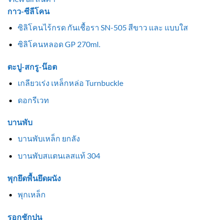
กาว-ซีลีโคน
ซิลิโคนไร้กรด กันเชื้อรา SN-505 สีขาว และ แบบใส
ซิลิโคนหลอด GP 270ml.
ตะปู-สกรู-น๊อต
เกลียวเร่ง เหล็กหล่อ Turnbuckle
ดอกรีเวท
บานพับ
บานพับเหล็ก ยกลัง
บานพับสแตนเลสแท้ 304
พุกยึดพื้นยึดผนัง
พุกเหล็ก
รอกชักปูน