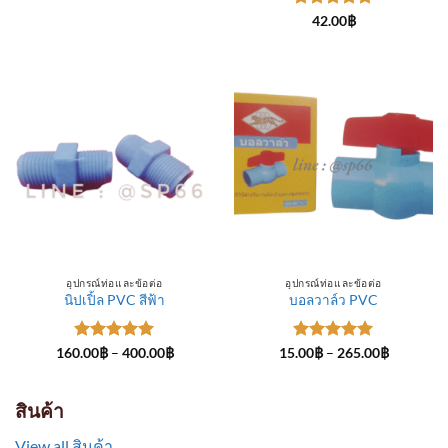
through
ให้คะแนน
300.00฿
42.00
฿
5
ตั้งแต่ 1-
5 คะแนน
อุปกรณ์ท่อและข้อต่อ
อุปกรณ์ท่อและข้อต่อ
นิปเปิ้ล PVC สีฟ้า
บอลวาล์ว PVC
ให้คะแนน
Price
ให้คะแนน
Price
160.00
฿
–
400.00
฿
15.00
฿
–
265.00
฿
range:
range:
5
ตั้งแต่ 1-
5
ตั้งแต่ 1-
160.00฿
15.00฿
5 คะแนน
5 คะแนน
through
through
400.00฿
265.00฿
สินค้า
View all สินค้า