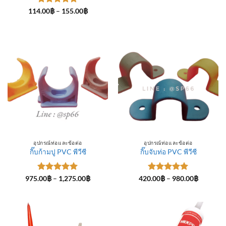
ให้คะแนน
Price
114.00
฿
–
155.00
฿
range:
5
ตั้งแต่ 1-
114.00฿
5 คะแนน
through
155.00฿
อุปกรณ์ท่อและข้อต่อ
อุปกรณ์ท่อและข้อต่อ
กิ๊บก้ามปู PVC พีวีซี
กิ๊บจับท่อ PVC พีวีซี
ให้คะแนน
Price
ให้คะแนน
Price
975.00
฿
–
1,275.00
฿
420.00
฿
–
980.00
฿
range:
range:
5
ตั้งแต่ 1-
5
ตั้งแต่ 1-
975.00฿
420.00฿
5 คะแนน
5 คะแนน
through
through
1,275.00฿
980.00฿