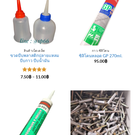
สินค้าเบ็ดเตล็ด
กาว-ซีลีโคน
ขวดบีบพลาสติกปลายแหลม
ซิลิโคนหลอด GP 270ml.
บีบกาว บีบน้ำมัน
95.00
฿
ให้คะแนน
Price
7.50
฿
–
11.00
฿
range:
5
ตั้งแต่ 1-
7.50฿
5 คะแนน
through
11.00฿