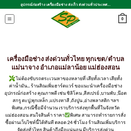
ข้าม
อุปกรณ์ก่อสร้าง เครื่องมือช่าง ส่งเร็ว ส่งด่วนทั่วประเทศ...
ไป
ยัง
0
เนื้อหา
เครื่องมือช่าง ส่งด่วนทั่วไทย ทุกเขต/ตำบล
แม่นาจาง อำเภอแม่ลาน้อย แม่ฮ่องสอน
ไม่ต้องขับรถตระเวนหาของหลายที่ เสียทั้งเวลา เสียทั้ง
ค่าน้ำมัน... ร้านสิณเพิ่มฮาร์ดแวร์ ขอแนะนำเครื่องมือช่าง
อุปกรณ์ก่อสร้าง คุณภาพดี เช่น ซิลิโคน ,สีสเปรย์ ,บานพับ ,น๊อต
สกรู ตะปู,พุกเหล็ก ,แปรงทาสี ,ถังปูน ,อ่างพลาสติก ฯลฯ
พิเศษ..กรณีซื้อมีจำนวน เราบริการส่งทุกพื้นที่ในจังหวัด
แม่ฮ่องสอน สนใจสินค้า ราคา
พิเศษ สามารถทำรายการสั่ง
ซื้อผ่านเว็บไซท์นี้ได้ทันที ตลอด 24 ชั่วโมง ร้านสิณเพิ่มบริการ
จัดส่งทั่วไทย สินค้าถึงมือแน่นอน มีบริการส่งด่วน