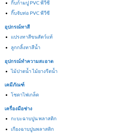
กิ๊บก้ามปู PVC พีวีซี
กิ๊บจับท่อ PVC พีวีซี
อุปกรณ์ทาสี
แปรงทาสีขนสัตว์แท้
ลูกกลิ้งทาสีน้ำ
อุปกรณ์ทำความสะอาด
ไม้ปาดน้ำ ไม้ยางรีดน้ำ
เคมีภัณฑ์
โซดาไฟเกล็ด
เครื่องมือช่าง
กะบะฉาบปูน พลาสติก
เกียงฉาบปูนพลาสติก