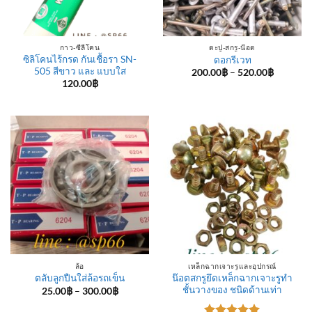
กาว-ซีลีโคน
ตะปู-สกรู-น๊อต
ซิลิโคนไร้กรด กันเชื้อรา SN-
ดอกรีเวท
505 สีขาว และ แบบใส
Price
200.00
฿
–
520.00
฿
range:
120.00
฿
200.00฿
through
520.00฿
ล้อ
เหล็กฉากเจาะรูและอุปกรณ์
น๊อตสกรูยึดเหล็กฉากเจาะรูทำ
ตลับลูกปืนใส่ล้อรถเข็น
ชั้นวางของ ชนิดด้านเท่า
Price
25.00
฿
–
300.00
฿
range:
25.00฿