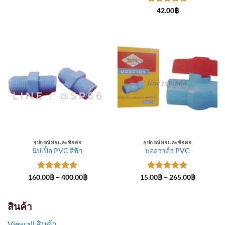
through
ให้คะแนน
300.00฿
42.00
฿
5
ตั้งแต่ 1-
5 คะแนน
อุปกรณ์ท่อและข้อต่อ
อุปกรณ์ท่อและข้อต่อ
นิปเปิ้ล PVC สีฟ้า
บอลวาล์ว PVC
ให้คะแนน
Price
ให้คะแนน
Price
160.00
฿
–
400.00
฿
15.00
฿
–
265.00
฿
range:
range:
5
ตั้งแต่ 1-
5
ตั้งแต่ 1-
160.00฿
15.00฿
5 คะแนน
5 คะแนน
through
through
400.00฿
265.00฿
สินค้า
View all สินค้า