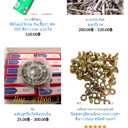
กาว-ซีลีโคน
ตะปู-สกรู-น๊อต
ซิลิโคนไร้กรด กันเชื้อรา SN-
ดอกรีเวท
505 สีขาว และ แบบใส
Price
200.00
฿
–
520.00
฿
range:
120.00
฿
200.00฿
through
520.00฿
ล้อ
เหล็กฉากเจาะรูและอุปกรณ์
น๊อตสกรูยึดเหล็กฉากเจาะรูทำ
ตลับลูกปืนใส่ล้อรถเข็น
ชั้นวางของ ชนิดด้านเท่า
Price
25.00
฿
–
300.00
฿
range:
25.00฿