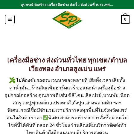
ข้าม
อุปกรณ์ก่อสร้าง เครื่องมือช่าง ส่งเร็ว ส่งด่วนทั่วประเทศ...
ไป
ยัง
0
เนื้อหา
เครื่องมือช่าง ส่งด่วนทั่วไทย ทุกเขต/ตำบล
เวียงทอง อำเภอสูงเม่น แพร่
ไม่ต้องขับรถตระเวนหาของหลายที่ เสียทั้งเวลา เสียทั้ง
ค่าน้ำมัน... ร้านสิณเพิ่มฮาร์ดแวร์ ขอแนะนำเครื่องมือช่าง
อุปกรณ์ก่อสร้าง คุณภาพดี เช่น ซิลิโคน ,สีสเปรย์ ,บานพับ ,น๊อต
สกรู ตะปู,พุกเหล็ก ,แปรงทาสี ,ถังปูน ,อ่างพลาสติก ฯลฯ
พิเศษ..กรณีซื้อมีจำนวน เราบริการส่งทุกพื้นที่ในจังหวัดแพร่
สนใจสินค้า ราคา
พิเศษ สามารถทำรายการสั่งซื้อผ่านเว็บ
ไซท์นี้ได้ทันที ตลอด 24 ชั่วโมง ร้านสิณเพิ่มบริการจัดส่งทั่ว
ไทย สินค้าถึงมือแน่นอน มีบริการส่งด่วน