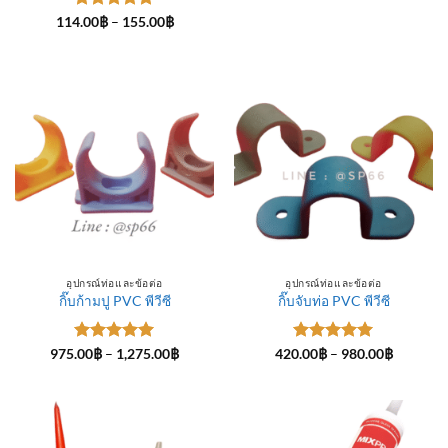
ให้คะแนน
Price
114.00
฿
–
155.00
฿
range:
5
ตั้งแต่ 1-
114.00฿
5 คะแนน
through
155.00฿
อุปกรณ์ท่อและข้อต่อ
อุปกรณ์ท่อและข้อต่อ
กิ๊บก้ามปู PVC พีวีซี
กิ๊บจับท่อ PVC พีวีซี
ให้คะแนน
Price
ให้คะแนน
Price
975.00
฿
–
1,275.00
฿
420.00
฿
–
980.00
฿
range:
range:
5
ตั้งแต่ 1-
5
ตั้งแต่ 1-
975.00฿
420.00฿
5 คะแนน
5 คะแนน
through
through
1,275.00฿
980.00฿