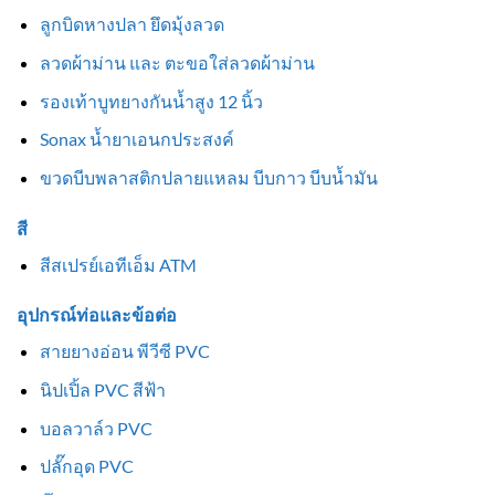
ลูกบิดหางปลา ยึดมุ้งลวด
ลวดผ้าม่าน และ ตะขอใส่ลวดผ้าม่าน
รองเท้าบูทยางกันน้ำสูง 12 นิ้ว
Sonax น้ำยาเอนกประสงค์
ขวดบีบพลาสติกปลายแหลม บีบกาว บีบน้ำมัน
สี
สีสเปรย์เอทีเอ็ม ATM
อุปกรณ์ท่อและข้อต่อ
สายยางอ่อน พีวีซี PVC
นิปเปิ้ล PVC สีฟ้า
บอลวาล์ว PVC
ปลั๊กอุด PVC