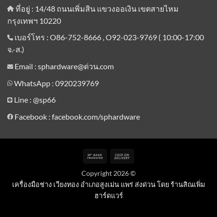
ที่อยู่ : 14/48 ถนนเพิ่มสิน แขวงออเงิน เขตสายไหม
กรุงเทพฯ 10220
เบอร์โทร : O86-752-8666 , O92-023-9769 ( 10:00-17:00
จ.-ส.)
Email : sphardware@ด่วน.com
WhatsApp : 0920239769
Line :
@sp66
Facebook : facebook.com/sphardware
Bank
Cash
Transfer
On
Copyright 2026 ©
Delivery
เครื่องมือช่าง เวียงทอง อำเภอสูงเม่น แพร่ ส่งด่วน โดย ร้านสิณเพิ่ม
ฮาร์ดแวร์