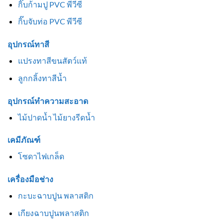
กิ๊บก้ามปู PVC พีวีซี
กิ๊บจับท่อ PVC พีวีซี
อุปกรณ์ทาสี
แปรงทาสีขนสัตว์แท้
ลูกกลิ้งทาสีน้ำ
อุปกรณ์ทำความสะอาด
ไม้ปาดน้ำ ไม้ยางรีดน้ำ
เคมีภัณฑ์
โซดาไฟเกล็ด
เครื่องมือช่าง
กะบะฉาบปูน พลาสติก
เกียงฉาบปูนพลาสติก