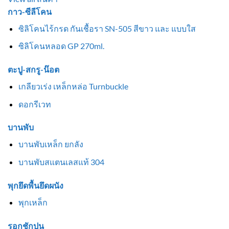
กาว-ซีลีโคน
ซิลิโคนไร้กรด กันเชื้อรา SN-505 สีขาว และ แบบใส
ซิลิโคนหลอด GP 270ml.
ตะปู-สกรู-น๊อต
เกลียวเร่ง เหล็กหล่อ Turnbuckle
ดอกรีเวท
บานพับ
บานพับเหล็ก ยกลัง
บานพับสแตนเลสแท้ 304
พุกยึดพื้นยึดผนัง
พุกเหล็ก
รอกชักปูน