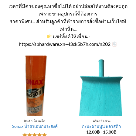
เวลาที่มีค่าของคุณหาซื้อไม่ได้ อย่าปล่อยให้งานต้องสะดุด
เพราะขาดอุปกรณ์ที่ต้องการ
ราคาพิเศษ... สำหรับลูกค้าที่ทำรายการสั่งซื้อผ่านเว็บไซท์
เท่านั้น...
แชร์ลิ้งค์ให้เพื่อน :
https://sphardware.xn--l3ck5b7h.com/n202
สินค้าเบ็ดเตล็ด
เครื่องมือช่าง
Sonax น้ำยาเอนกประสงค์
กะบะฉาบปูน พลาสติก
12.00
฿
-
15.00
฿