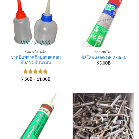
สินค้าเบ็ดเตล็ด
กาว-ซีลีโคน
ขวดบีบพลาสติกปลายแหลม
ซิลิโคนหลอด GP 270ml.
บีบกาว บีบน้ำมัน
95.00
฿
ให้คะแนน
Price
7.50
฿
–
11.00
฿
range:
5
ตั้งแต่ 1-
7.50฿
5 คะแนน
through
11.00฿