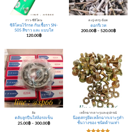
กาว-ซีลีโคน
ตะปู-สกรู-น๊อต
ซิลิโคนไร้กรด กันเชื้อรา SN-
ดอกรีเวท
505 สีขาว และ แบบใส
Price
200.00
฿
–
520.00
฿
range:
120.00
฿
200.00฿
through
520.00฿
ล้อ
เหล็กฉากเจาะรูและอุปกรณ์
น๊อตสกรูยึดเหล็กฉากเจาะรูทำ
ตลับลูกปืนใส่ล้อรถเข็น
ชั้นวางของ ชนิดด้านเท่า
Price
25.00
฿
–
300.00
฿
range:
25.00฿