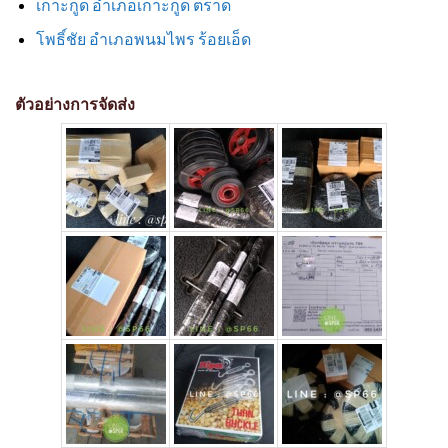
เกาะกูด อำเภอเกาะกูด ตราด
โพธิ์ชัย อำเภอพนมไพร ร้อยเอ็ด
ตัวอย่างการจัดส่ง