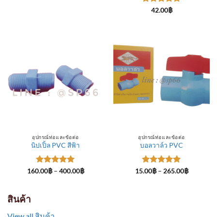
through
ให้คะแนน
300.00฿
42.00
฿
5
ตั้งแต่ 1-
5 คะแนน
อุปกรณ์ท่อและข้อต่อ
อุปกรณ์ท่อและข้อต่อ
นิปเปิ้ล PVC สีฟ้า
บอลวาล์ว PVC
ให้คะแนน
Price
ให้คะแนน
Price
160.00
฿
–
400.00
฿
15.00
฿
–
265.00
฿
range:
range:
5
ตั้งแต่ 1-
5
ตั้งแต่ 1-
160.00฿
15.00฿
5 คะแนน
5 คะแนน
through
through
400.00฿
265.00฿
สินค้า
View all สินค้า