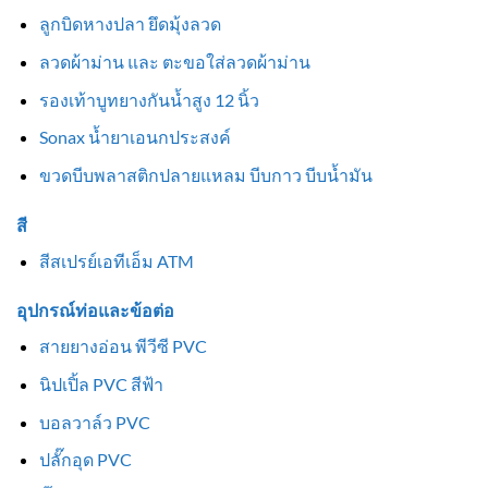
ลูกบิดหางปลา ยึดมุ้งลวด
ลวดผ้าม่าน และ ตะขอใส่ลวดผ้าม่าน
รองเท้าบูทยางกันน้ำสูง 12 นิ้ว
Sonax น้ำยาเอนกประสงค์
ขวดบีบพลาสติกปลายแหลม บีบกาว บีบน้ำมัน
สี
สีสเปรย์เอทีเอ็ม ATM
อุปกรณ์ท่อและข้อต่อ
สายยางอ่อน พีวีซี PVC
นิปเปิ้ล PVC สีฟ้า
บอลวาล์ว PVC
ปลั๊กอุด PVC