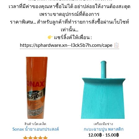
เวลาที่มีค่าของคุณหาซื้อไม่ได้ อย่าปล่อยให้งานต้องสะดุด
เพราะขาดอุปกรณ์ที่ต้องการ
ราคาพิเศษ... สำหรับลูกค้าที่ทำรายการสั่งซื้อผ่านเว็บไซท์
เท่านั้น...
แชร์ลิ้งค์ให้เพื่อน :
https://sphardware.xn--l3ck5b7h.com/cape
สินค้าเบ็ดเตล็ด
เครื่องมือช่าง
Sonax น้ำยาเอนกประสงค์
กะบะฉาบปูน พลาสติก
12.00
฿
-
15.00
฿