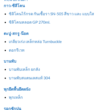
กาว-ซีลีโคน
ซิลิโคนไร้กรด กันเชื้อรา SN-505 สีขาว และ แบบใส
ซิลิโคนหลอด GP 270ml.
ตะปู-สกรู-น๊อต
เกลียวเร่ง เหล็กหล่อ Turnbuckle
ดอกรีเวท
บานพับ
บานพับเหล็ก ยกลัง
บานพับสแตนเลสแท้ 304
พุกยึดพื้นยึดผนัง
พุกเหล็ก
รอกชักปูน