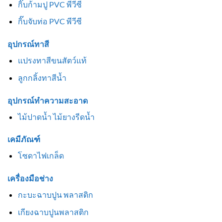
กิ๊บก้ามปู PVC พีวีซี
กิ๊บจับท่อ PVC พีวีซี
อุปกรณ์ทาสี
แปรงทาสีขนสัตว์แท้
ลูกกลิ้งทาสีน้ำ
อุปกรณ์ทำความสะอาด
ไม้ปาดน้ำ ไม้ยางรีดน้ำ
เคมีภัณฑ์
โซดาไฟเกล็ด
เครื่องมือช่าง
กะบะฉาบปูน พลาสติก
เกียงฉาบปูนพลาสติก