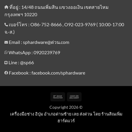
ที่อยู่ : 14/48 ถนนเพิ่มสิน แขวงออเงิน เขตสายไหม
กรุงเทพฯ 10220
เบอร์โทร : O86-752-8666 , O92-023-9769 ( 10:00-17:00
จ.-ส.)
Email : sphardware@ด่วน.com
WhatsApp : 0920239769
Line :
@sp66
Facebook : facebook.com/sphardware
Bank
Cash
Transfer
On
Copyright 2026 ©
Delivery
เครื่องมือช่าง อิปุ่ม อำเภอด่านซ้าย เลย ส่งด่วน โดย ร้านสิณเพิ่ม
ฮาร์ดแวร์