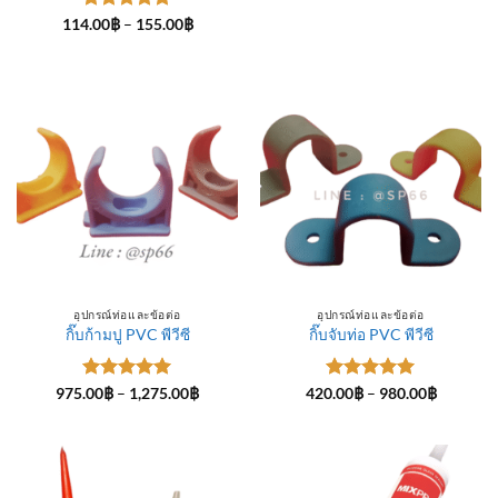
ให้คะแนน
Price
114.00
฿
–
155.00
฿
range:
5
ตั้งแต่ 1-
114.00฿
5 คะแนน
through
155.00฿
อุปกรณ์ท่อและข้อต่อ
อุปกรณ์ท่อและข้อต่อ
กิ๊บก้ามปู PVC พีวีซี
กิ๊บจับท่อ PVC พีวีซี
ให้คะแนน
Price
ให้คะแนน
Price
975.00
฿
–
1,275.00
฿
420.00
฿
–
980.00
฿
range:
range:
5
ตั้งแต่ 1-
5
ตั้งแต่ 1-
975.00฿
420.00฿
5 คะแนน
5 คะแนน
through
through
1,275.00฿
980.00฿