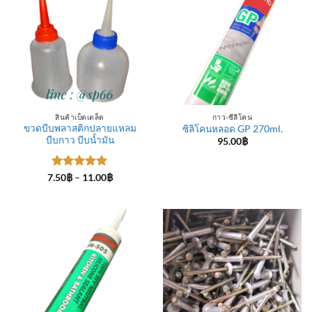
สินค้าเบ็ดเตล็ด
กาว-ซีลีโคน
ขวดบีบพลาสติกปลายแหลม
ซิลิโคนหลอด GP 270ml.
บีบกาว บีบน้ำมัน
95.00
฿
ให้คะแนน
Price
7.50
฿
–
11.00
฿
range:
5
ตั้งแต่ 1-
7.50฿
5 คะแนน
through
11.00฿