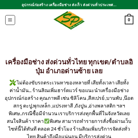
ข้าม
อุปกรณ์ก่อสร้าง เครื่องมือช่าง ส่งเร็ว ส่งด่วนทั่วประเทศ...
ไป
ยัง
0
เนื้อหา
เครื่องมือช่าง ส่งด่วนทั่วไทย ทุกเขต/ตำบลอิ
ปุ่ม อำเภอด่านซ้าย เลย
ไม่ต้องขับรถตระเวนหาของหลายที่ เสียทั้งเวลา เสียทั้ง
ค่าน้ำมัน... ร้านสิณเพิ่มฮาร์ดแวร์ ขอแนะนำเครื่องมือช่าง
อุปกรณ์ก่อสร้าง คุณภาพดี เช่น ซิลิโคน ,สีสเปรย์ ,บานพับ ,น๊อต
สกรู ตะปู,พุกเหล็ก ,แปรงทาสี ,ถังปูน ,อ่างพลาสติก ฯลฯ
พิเศษ..กรณีซื้อมีจำนวน เราบริการส่งทุกพื้นที่ในจังหวัดเลย
สนใจสินค้า ราคา
พิเศษ สามารถทำรายการสั่งซื้อผ่านเว็บ
ไซท์นี้ได้ทันที ตลอด 24 ชั่วโมง ร้านสิณเพิ่มบริการจัดส่งทั่ว
ไทย สินค้าถึงมือแน่นอน มีบริการส่งด่วน