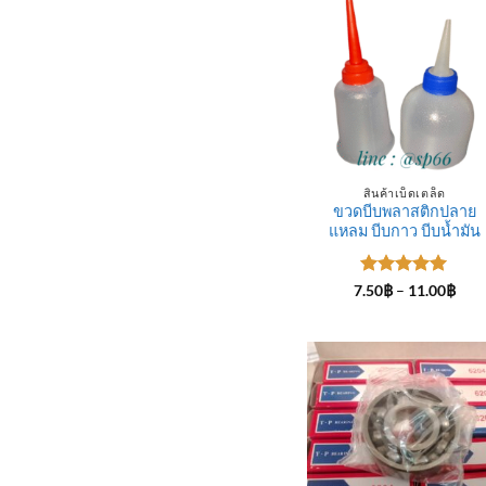
สินค้าเบ็ดเตล็ด
ขวดบีบพลาสติกปลาย
แหลม บีบกาว บีบน้ำมัน
ให้คะแนน
Pric
7.50
฿
–
11.00
฿
rang
5
ตั้งแต่ 1-
7.50
5 คะแนน
thro
11.0