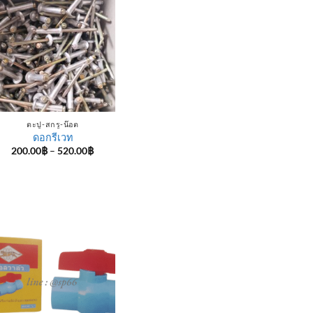
ตะปู-สกรู-น๊อต
ดอกรีเวท
Price
200.00
฿
–
520.00
฿
range:
200.00฿
through
520.00฿