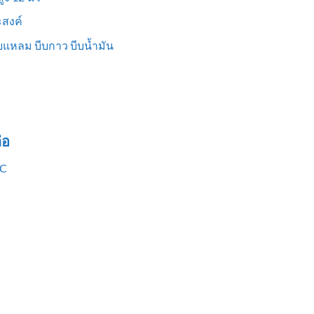
สงค์
แหลม บีบกาว บีบน้ำมัน
่อ
VC