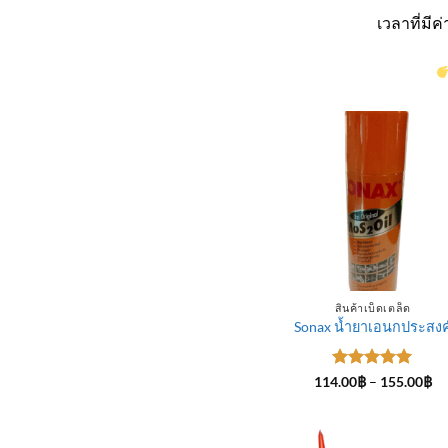
เวลาที่มี
สินค้าเบ็ดเตล็ด
Sonax น้ำยาเอนกประสงค
ให้คะแนน
Pr
114.00
฿
–
155.00
฿
ra
5
ตั้งแต่ 1-
11
5 คะแนน
th
15