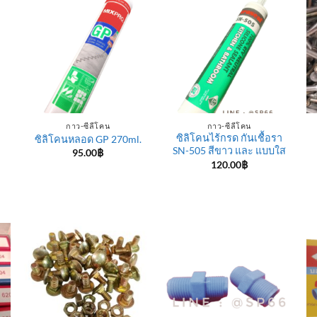
กาว-ซีลีโคน
กาว-ซีลีโคน
ซิลิโคนไร้กรด กันเชื้อรา
ซิลิโคนหลอด GP 270ml.
SN-505 สีขาว และ แบบใส
95.00
฿
120.00
฿
e
e:
฿
ugh
0฿