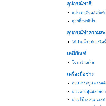
อุปกรณ์ทาสี
แปรงทาสีขนสัตว์แท้
ลูกกลิ้งทาสีน้ำ
อุปกรณ์ทำความสะ
ไม้ปาดน้ำ ไม้ยางรีดน
เคมีภัณฑ์
โซดาไฟเกล็ด
เครื่องมือช่าง
กะบะฉาบปูน พลาสติ
เกียงฉาบปูนพลาสติก
เกียงโป๊วสี สแตนเลส