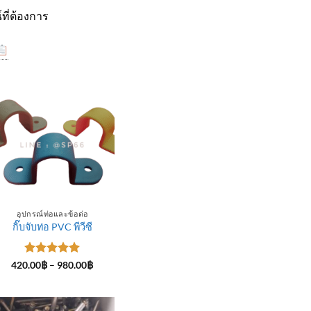
ที่ต้องการ
อุปกรณ์ท่อและข้อต่อ
กิ๊บจับท่อ PVC พีวีซี
ให้คะแนน
Price
420.00
฿
–
980.00
฿
range:
5
ตั้งแต่ 1-
420.00฿
5 คะแนน
through
฿
980.00฿