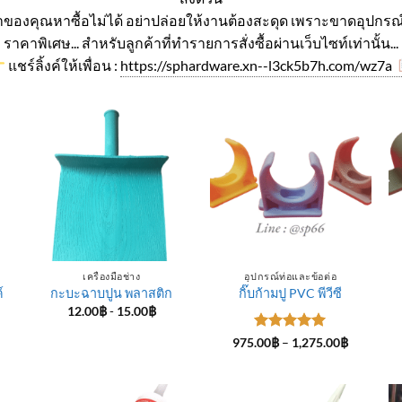
ค่าของคุณหาซื้อไม่ได้ อย่าปล่อยให้งานต้องสะดุด เพราะขาดอุปกรณ์
ราคาพิเศษ... สำหรับลูกค้าที่ทำรายการสั่งซื้อผ่านเว็บไซท์เท่านั้น...
แชร์ลิ้งค์ให้เพื่อน :
https://sphardware.xn--l3ck5b7h.com/wz7a
เครื่องมือช่าง
อุปกรณ์ท่อและข้อต่อ
์
กะบะฉาบปูน พลาสติก
กิ๊บก้ามปู PVC พีวีซี
12.00
฿
-
15.00
฿
ice
ให้คะแนน
Price
975.00
฿
–
1,275.00
฿
nge:
range:
5
ตั้งแต่ 1-
4.00฿
975.00฿
5 คะแนน
rough
through
5.00฿
1,275.00