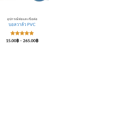
อุปกรณ์ท่อและข้อต่อ
บอลวาล์ว PVC
ให้คะแนน
Price
15.00
฿
–
265.00
฿
range:
5
ตั้งแต่ 1-
15.00฿
5 คะแนน
through
265.00฿