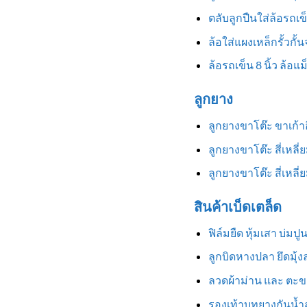
ตลับลูกปืนใส่ล้อรถเข
ล้อใส่แผงเหล็กรั้วกั้
ล้อรถเข็น 8 นิ้ว ล้อแ
ลูกยาง
ลูกยางขาโต๊ะ ขาเก้
ลูกยางขาโต๊ะ สี่เหลี
ลูกยางขาโต๊ะ สี่เหล
สินค้าเบ็ดเตล็ด
ฟิล์มยืด หุ้มเสา บ่มป
ลูกบิดหางปลา ยึดมุ้
ลวดผ้าม่าน และ ตะข
รองเท้าบูทยางกันน้ำสู