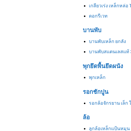
เกลียวเร่ง เหล็กหล่อ
ดอกรีเวท
บานพับ
บานพับเหล็ก ยกลัง
บานพับสแตนเลสแท้ 
พุกยึดพื้นยึดผนัง
พุกเหล็ก
รอกชักปูน
รอกล้อจักรยาน เล็ก 
ล้อ
ลูกล้อเหล็กแป้นหมุน 3