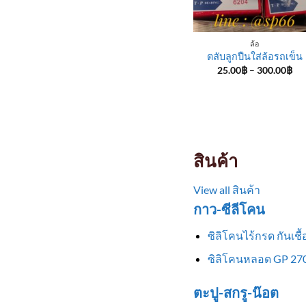
ล้อ
ตลับลูกปืนใส่ล้อรถเข็น
Pri
25.00
฿
–
300.00
฿
ran
25
th
30
สินค้า
View all สินค้า
กาว-ซีลีโคน
ซิลิโคนไร้กรด กันเช
ซิลิโคนหลอด GP 270
ตะปู-สกรู-น๊อต