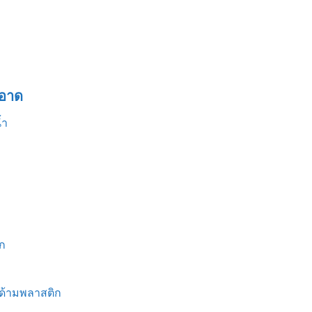
อาด
้ำ
ก
 ด้ามพลาสติก