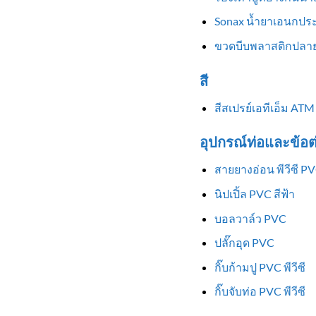
Sonax น้ำยาเอนกประ
ขวดบีบพลาสติกปลาย
สี
สีสเปรย์เอทีเอ็ม ATM
อุปกรณ์ท่อและข้อต
สายยางอ่อน พีวีซี P
นิปเปิ้ล PVC สีฟ้า
บอลวาล์ว PVC
ปลั๊กอุด PVC
กิ๊บก้ามปู PVC พีวีซี
กิ๊บจับท่อ PVC พีวีซี