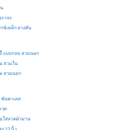
็น
นจราจร
ม็กซ์เหล็ก ยางตัน
าอี้ แบบกลม สวมนอก
่ยม สวมใน
ี่ยม สวมนอก
ูน พันพาเลท
งลวด
อใส่ลวดผ้าม่าน
ง 12 นิ้ว