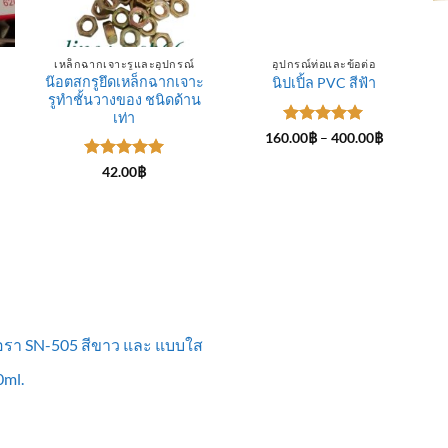
เหล็กฉากเจาะรูและอุปกรณ์
อุปกรณ์ท่อและข้อต่อ
น๊อตสกรูยึดเหล็กฉากเจาะ
นิปเปิ้ล PVC สีฟ้า
รูทำชั้นวางของ ชนิดด้าน
ce
ge:
เท่า
.00฿
ให้คะแนน
Price
160.00
฿
–
400.00
฿
rough
range:
5
ตั้งแต่ 1-
0.00฿
160.00฿
5 คะแนน
ให้คะแนน
42.00
฿
through
5
ตั้งแต่ 1-
400.00฿
5 คะแนน
ื้อรา SN-505 สีขาว และ แบบใส
ml.