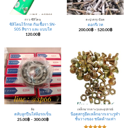
กาว-ซีลีโคน
ตะปู-สกรู-น๊อต
ซิลิโคนไร้กรด กันเชื้อรา SN-
ดอกรีเวท
505 สีขาว และ แบบใส
Price
200.00
฿
–
520.00
฿
range:
120.00
฿
200.00฿
through
520.00฿
ล้อ
เหล็กฉากเจาะรูและอุปกรณ์
น๊อตสกรูยึดเหล็กฉากเจาะรูทำ
ตลับลูกปืนใส่ล้อรถเข็น
ชั้นวางของ ชนิดด้านเท่า
Price
25.00
฿
–
300.00
฿
range:
25.00฿