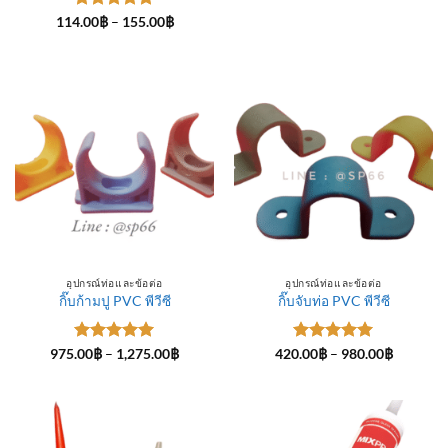
ให้คะแนน
Price
114.00
฿
–
155.00
฿
range:
5
ตั้งแต่ 1-
114.00฿
5 คะแนน
through
155.00฿
อุปกรณ์ท่อและข้อต่อ
อุปกรณ์ท่อและข้อต่อ
กิ๊บก้ามปู PVC พีวีซี
กิ๊บจับท่อ PVC พีวีซี
ให้คะแนน
Price
ให้คะแนน
Price
975.00
฿
–
1,275.00
฿
420.00
฿
–
980.00
฿
range:
range:
5
ตั้งแต่ 1-
5
ตั้งแต่ 1-
975.00฿
420.00฿
5 คะแนน
5 คะแนน
through
through
1,275.00฿
980.00฿