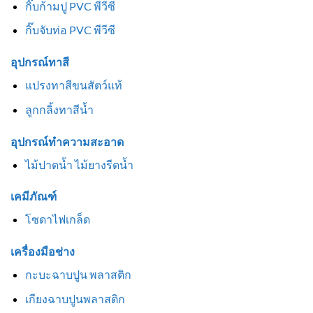
กิ๊บก้ามปู PVC พีวีซี
กิ๊บจับท่อ PVC พีวีซี
อุปกรณ์ทาสี
แปรงทาสีขนสัตว์แท้
ลูกกลิ้งทาสีน้ำ
อุปกรณ์ทำความสะอาด
ไม้ปาดน้ำ ไม้ยางรีดน้ำ
เคมีภัณฑ์
โซดาไฟเกล็ด
เครื่องมือช่าง
กะบะฉาบปูน พลาสติก
เกียงฉาบปูนพลาสติก