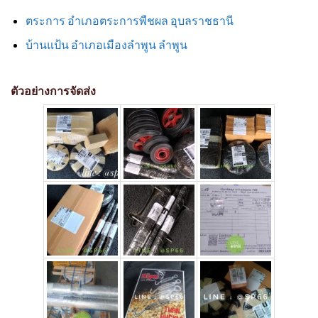
ตระการ อำเภอตระการพืชผล อุบลราชธานี
บ้านแป้น อำเภอเมืองลำพูน ลำพูน
ตัวอย่างการจัดส่ง