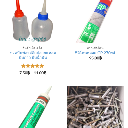
สินค้าเบ็ดเตล็ด
กาว-ซีลีโคน
ขวดบีบพลาสติกปลายแหลม
ซิลิโคนหลอด GP 270ml.
บีบกาว บีบน้ำมัน
95.00
฿
ให้คะแนน
Price
7.50
฿
–
11.00
฿
range:
5
ตั้งแต่ 1-
7.50฿
5 คะแนน
through
11.00฿