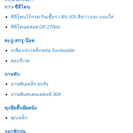
กาว-ซีลีโคน
ซิลิโคนไร้กรด กันเชื้อรา SN-505 สีขาว และ แบบใส
ซิลิโคนหลอด GP 270ml.
ตะปู-สกรู-น๊อต
เกลียวเร่ง เหล็กหล่อ Turnbuckle
ดอกรีเวท
บานพับ
บานพับเหล็ก ยกลัง
บานพับสแตนเลสแท้ 304
พุกยึดพื้นยึดผนัง
พุกเหล็ก
รอกชักปูน