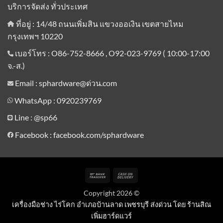
บริการจัดส่ง ทั่วประเทศ
ที่อยู่ : 14/48 ถนนเพิ่มสิน แขวงออเงิน เขตสายไหม
กรุงเทพฯ 10220
เบอร์โทร : O86-752-8666 , O92-023-9769 ( 10:00-17:00
จ.-ส.)
Email : sphardware@ด่วน.com
WhatsApp : 0920239769
Line :
@sp66
Facebook : facebook.com/sphardware
Bank
Cash
Transfer
On
Copyright 2026 ©
Delivery
เครื่องมือช่าง ไร่โคก อำเภอบ้านลาด เพชรบุรี ส่งด่วน โดย ร้านสิณ
เพิ่มฮาร์ดแวร์