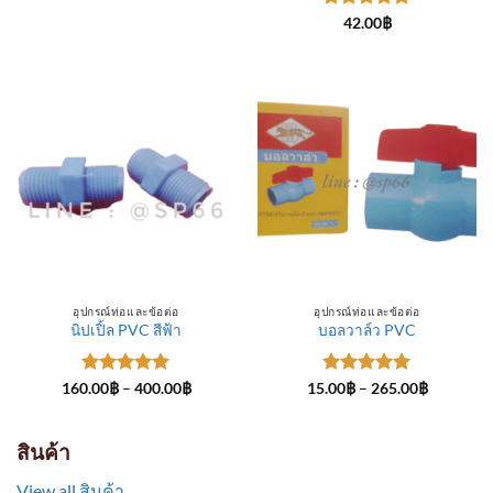
through
ให้คะแนน
300.00฿
42.00
฿
5
ตั้งแต่ 1-
5 คะแนน
อุปกรณ์ท่อและข้อต่อ
อุปกรณ์ท่อและข้อต่อ
นิปเปิ้ล PVC สีฟ้า
บอลวาล์ว PVC
ให้คะแนน
Price
ให้คะแนน
Price
160.00
฿
–
400.00
฿
15.00
฿
–
265.00
฿
range:
range:
5
ตั้งแต่ 1-
5
ตั้งแต่ 1-
160.00฿
15.00฿
5 คะแนน
5 คะแนน
through
through
400.00฿
265.00฿
สินค้า
View all สินค้า