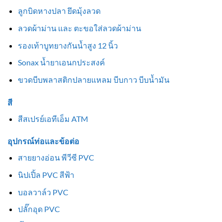
ลูกบิดหางปลา ยึดมุ้งลวด
ลวดผ้าม่าน และ ตะขอใส่ลวดผ้าม่าน
รองเท้าบูทยางกันน้ำสูง 12 นิ้ว
Sonax น้ำยาเอนกประสงค์
ขวดบีบพลาสติกปลายแหลม บีบกาว บีบน้ำมัน
สี
สีสเปรย์เอทีเอ็ม ATM
อุปกรณ์ท่อและข้อต่อ
สายยางอ่อน พีวีซี PVC
นิปเปิ้ล PVC สีฟ้า
บอลวาล์ว PVC
ปลั๊กอุด PVC