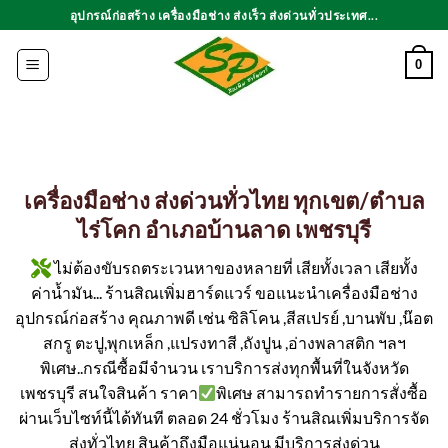
ข้าม
อุปกรณ์ก่อสร้าง เครื่องมือช่าง ส่งเร็ว ส่งด่วนทั่วประเทศ...
ไป
ยัง
0
เนื้อหา
เครื่องมือช่าง ส่งด่วนทั่วไทย ทุกเขต/ตำบล
ไร่โคก อำเภอบ้านลาด เพชรบุรี
ไม่ต้องขับรถตระเวนหาของหลายที่ เสียทั้งเวลา เสียทั้ง
ค่าน้ำมัน... ร้านสิณเพิ่มฮาร์ดแวร์ ขอแนะนำเครื่องมือช่าง
อุปกรณ์ก่อสร้าง คุณภาพดี เช่น ซิลิโคน ,สีสเปรย์ ,บานพับ ,น๊อต
สกรู ตะปู,พุกเหล็ก ,แปรงทาสี ,ถังปูน ,อ่างพลาสติก ฯลฯ
พิเศษ..กรณีซื้อมีจำนวน เราบริการส่งทุกพื้นที่ในจังหวัด
เพชรบุรี สนใจสินค้า ราคา
พิเศษ สามารถทำรายการสั่งซื้อ
ผ่านเว็บไซท์นี้ได้ทันที ตลอด 24 ชั่วโมง ร้านสิณเพิ่มบริการจัด
ส่งทั่วไทย สินค้าถึงมือแน่นอน มีบริการส่งด่วน