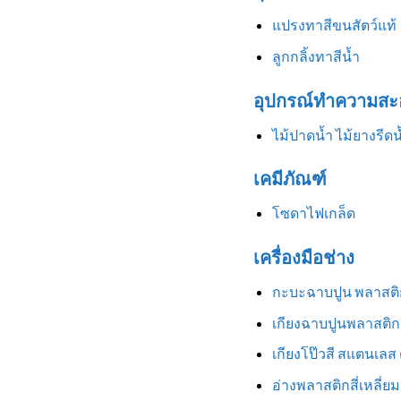
แปรงทาสีขนสัตว์แท้
ลูกกลิ้งทาสีน้ำ
อุปกรณ์ทำความสะ
ไม้ปาดน้ำ ไม้ยางรีดน
เคมีภัณฑ์
โซดาไฟเกล็ด
เครื่องมือช่าง
กะบะฉาบปูน พลาสติ
เกียงฉาบปูนพลาสติก
เกียงโป๊วสี สแตนเลส
อ่างพลาสติกสี่เหลี่ยม