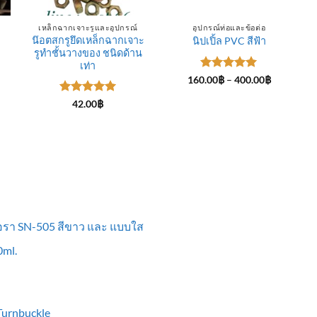
เหล็กฉากเจาะรูและอุปกรณ์
อุปกรณ์ท่อและข้อต่อ
น๊อตสกรูยึดเหล็กฉากเจาะ
นิปเปิ้ล PVC สีฟ้า
รูทำชั้นวางของ ชนิดด้าน
ce
ge:
เท่า
.00฿
ให้คะแนน
Price
160.00
฿
–
400.00
฿
rough
range:
5
ตั้งแต่ 1-
0.00฿
160.00฿
5 คะแนน
ให้คะแนน
42.00
฿
through
5
ตั้งแต่ 1-
400.00฿
5 คะแนน
ื้อรา SN-505 สีขาว และ แบบใส
ml.
 Turnbuckle