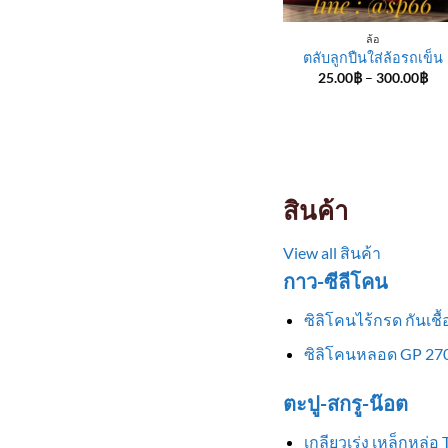
ล้อ
ตลับลูกปืนใส่ล้อรถเข็น
Pri
25.00
฿
–
300.00
฿
ran
25
th
30
สินค้า
View all สินค้า
กาว-ซีลีโคน
ซิลิโคนไร้กรด กันเช
ซิลิโคนหลอด GP 270
ตะปู-สกรู-น๊อต
เกลียวเร่ง เหล็กหล่อ