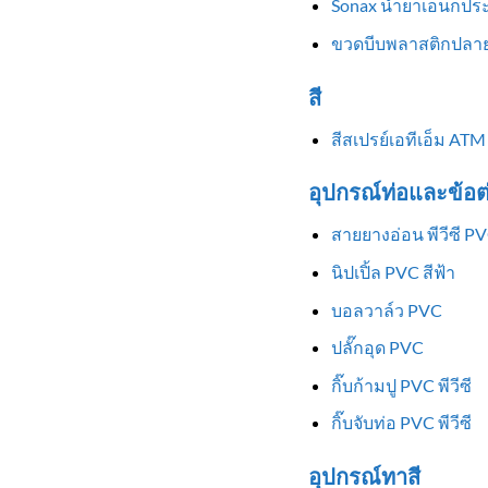
Sonax น้ำยาเอนกประ
ขวดบีบพลาสติกปลาย
สี
สีสเปรย์เอทีเอ็ม ATM
อุปกรณ์ท่อและข้อต
สายยางอ่อน พีวีซี P
นิปเปิ้ล PVC สีฟ้า
บอลวาล์ว PVC
ปลั๊กอุด PVC
กิ๊บก้ามปู PVC พีวีซี
กิ๊บจับท่อ PVC พีวีซี
อุปกรณ์ทาสี