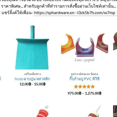
ราคาพิเศษ... สำหรับลูกค้าที่ทำรายการสั่งซื้อผ่านเว็บไซท์เท่านั้น...
แชร์ลิ้งค์ให้เพื่อน :
https://sphardware.xn--l3ck5b7h.com/w7mp
เครื่องมือช่าง
อุปกรณ์ท่อและข้อต่อ
์
กะบะฉาบปูน พลาสติก
กิ๊บก้ามปู PVC พีวีซี
12.00
฿
-
15.00
฿
ice
ให้คะแนน
Price
975.00
฿
–
1,275.00
฿
nge:
range:
5
ตั้งแต่ 1-
4.00฿
975.00฿
5 คะแนน
rough
through
5.00฿
1,275.00