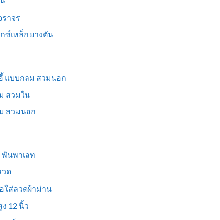
็น
นจราจร
ม็กซ์เหล็ก ยางตัน
าอี้ แบบกลม สวมนอก
่ยม สวมใน
ี่ยม สวมนอก
ูน พันพาเลท
งลวด
อใส่ลวดผ้าม่าน
ง 12 นิ้ว