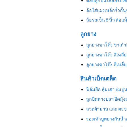
ตลับลูกปืนใส่ล้อรถเข
ล้อใส่แผงเหล็กรั้วกั้
ล้อรถเข็น 8 นิ้ว ล้อแ
ลูกยาง
ลูกยางขาโต๊ะ ขาเก้
ลูกยางขาโต๊ะ สี่เหลี
ลูกยางขาโต๊ะ สี่เหล
สินค้าเบ็ดเตล็ด
ฟิล์มยืด หุ้มเสา บ่มป
ลูกบิดหางปลา ยึดมุ้
ลวดผ้าม่าน และ ตะข
รองเท้าบูทยางกันน้ำสู