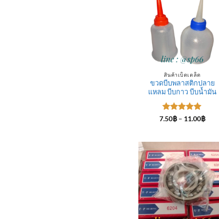
สินค้าเบ็ดเตล็ด
ขวดบีบพลาสติกปลาย
แหลม บีบกาว บีบน้ำมัน
ให้คะแนน
Pric
7.50
฿
–
11.00
฿
rang
5
ตั้งแต่ 1-
7.50
5 คะแนน
thro
11.0