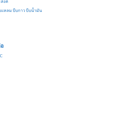
สงค์
แหลม บีบกาว บีบน้ำมัน
่อ
VC