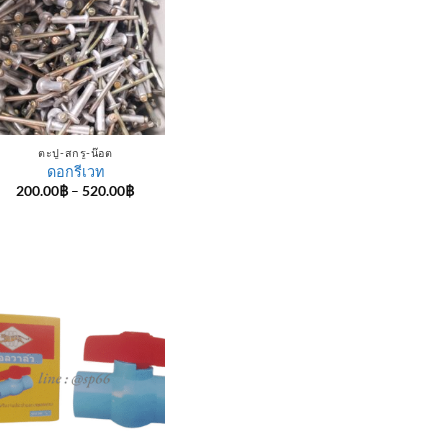
ตะปู-สกรู-น๊อต
ดอกรีเวท
Price
200.00
฿
–
520.00
฿
range:
200.00฿
through
520.00฿