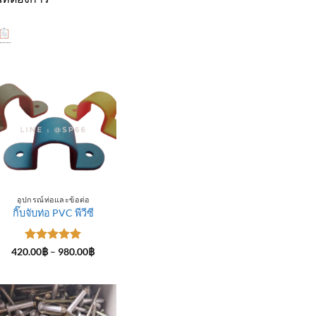
อุปกรณ์ท่อและข้อต่อ
กิ๊บจับท่อ PVC พีวีซี
ให้คะแนน
Price
420.00
฿
–
980.00
฿
range:
5
ตั้งแต่ 1-
420.00฿
5 คะแนน
through
฿
980.00฿