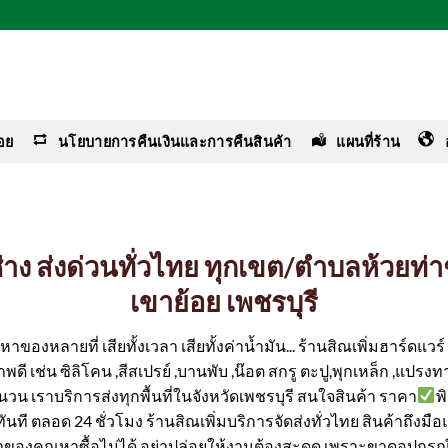
อย
นโยบายการคืนเงินและการคืนสินค้า
แผนที่ร้าน
ช่าง ส่งด่วนทั่วไทย ทุกเขต/ตำบลห้วยท่
เขาย้อย เพชรบุรี
ของหลายที่ เสียทั้งเวลา เสียทั้งค่าน้ำมัน... ร้านสิณเพิ่มฮาร์ดแว
ดี เช่น ซิลิโคน ,สีสเปรย์ ,บานพับ ,น๊อต สกรู ตะปู,พุกเหล็ก ,แปรงทา
ำนวน เราบริการส่งทุกพื้นที่ในจังหวัดเพชรบุรี สนใจสินค้า ราคา
พ
ได้ทันที ตลอด 24 ชั่วโมง ร้านสิณเพิ่มบริการจัดส่งทั่วไทย สินค้าถึงม
ค่าของคุณหาซื้อไม่ได้ อย่าปล่อยให้งานต้องสะดุด เพราะขาดอุปกรณ์