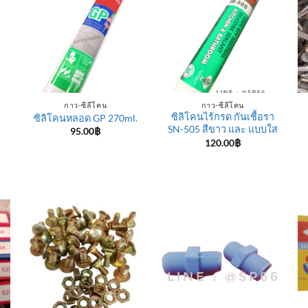
กาว-ซีลีโคน
กาว-ซีลีโคน
ซิลิโคนไร้กรด กันเชื้อรา
ซิลิโคนหลอด GP 270ml.
SN-505 สีขาว และ แบบใส
95.00
฿
120.00
฿
e
e:
฿
ugh
0฿