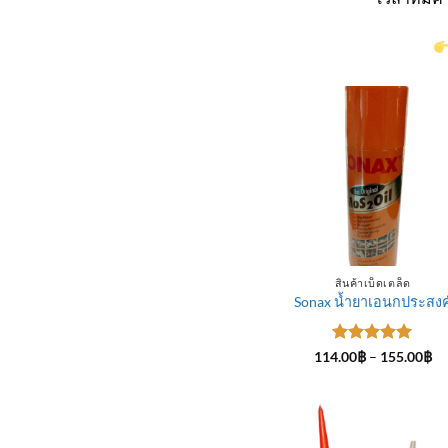
สินค้าเบ็ดเตล็ด
Sonax น้ำยาเอนกประสงค
ให้คะแนน
Pr
114.00
฿
–
155.00
฿
ra
5
ตั้งแต่ 1-
11
5 คะแนน
th
15