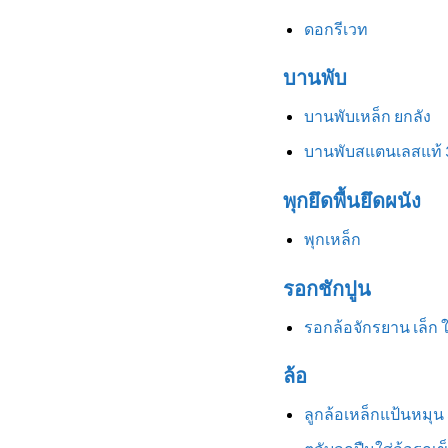
ดอกรีเวท
บานพับ
บานพับเหล็ก ยกลัง
บานพับสแตนเลสแท้ 
พุกยึดพื้นยึดผนัง
พุกเหล็ก
รอกชักปูน
รอกล้อจักรยาน เล็ก 
ล้อ
ลูกล้อเหล็กแป้นหมุน 3