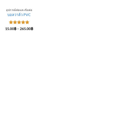
อุปกรณ์ท่อและข้อต่อ
บอลวาล์ว PVC
ให้คะแนน
Price
15.00
฿
–
265.00
฿
range:
5
ตั้งแต่ 1-
15.00฿
5 คะแนน
through
265.00฿