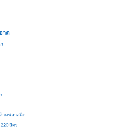
อาด
้ำ
ก
 ด้ามพลาสติก
 220 ลิตร