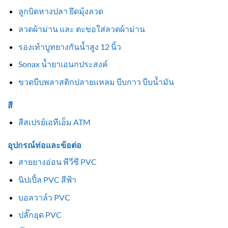
ลูกบิดหางปลา ยึดมุ้งลวด
ลวดผ้าม่าน และ ตะขอใส่ลวดผ้าม่าน
รองเท้าบูทยางกันน้ำสูง 12 นิ้ว
Sonax น้ำยาเอนกประสงค์
ขวดบีบพลาสติกปลายแหลม บีบกาว บีบน้ำมัน
สี
สีสเปรย์เอทีเอ็ม ATM
อุปกรณ์ท่อและข้อต่อ
สายยางอ่อน พีวีซี PVC
นิปเปิ้ล PVC สีฟ้า
บอลวาล์ว PVC
ปลั๊กอุด PVC