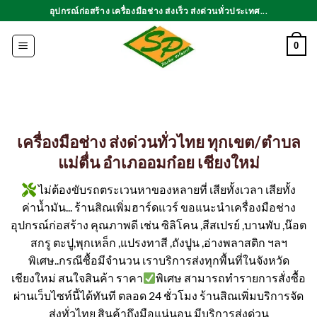
ข้าม
อุปกรณ์ก่อสร้าง เครื่องมือช่าง ส่งเร็ว ส่งด่วนทั่วประเทศ...
ไป
ยัง
0
เนื้อหา
เครื่องมือช่าง ส่งด่วนทั่วไทย ทุกเขต/ตำบล
แม่ตื่น อำเภออมก๋อย เชียงใหม่
ไม่ต้องขับรถตระเวนหาของหลายที่ เสียทั้งเวลา เสียทั้ง
ค่าน้ำมัน... ร้านสิณเพิ่มฮาร์ดแวร์ ขอแนะนำเครื่องมือช่าง
อุปกรณ์ก่อสร้าง คุณภาพดี เช่น ซิลิโคน ,สีสเปรย์ ,บานพับ ,น๊อต
สกรู ตะปู,พุกเหล็ก ,แปรงทาสี ,ถังปูน ,อ่างพลาสติก ฯลฯ
พิเศษ..กรณีซื้อมีจำนวน เราบริการส่งทุกพื้นที่ในจังหวัด
เชียงใหม่ สนใจสินค้า ราคา
พิเศษ สามารถทำรายการสั่งซื้อ
ผ่านเว็บไซท์นี้ได้ทันที ตลอด 24 ชั่วโมง ร้านสิณเพิ่มบริการจัด
ส่งทั่วไทย สินค้าถึงมือแน่นอน มีบริการส่งด่วน