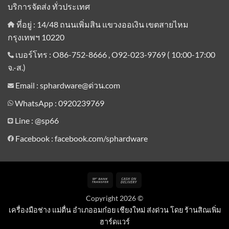
บริการจัดส่ง ทั่วประเทศ
ที่อยู่ : 14/48 ถนนเพิ่มสิน แขวงออเงิน เขตสายไหม
กรุงเทพฯ 10220
เบอร์โทร : O86-752-8666 , O92-023-9769 ( 10:00-17:00
จ.-ส.)
Email : sphardware@ด่วน.com
WhatsApp : 0920239769
Line :
@sp66
Facebook : facebook.com/sphardware
Bank
Cash
Transfer
On
Copyright 2026 ©
Delivery
เครื่องมือช่าง แม่ตื่น อำเภออมก๋อย เชียงใหม่ ส่งด่วน โดย ร้านสิณเพิ่ม
ฮาร์ดแวร์