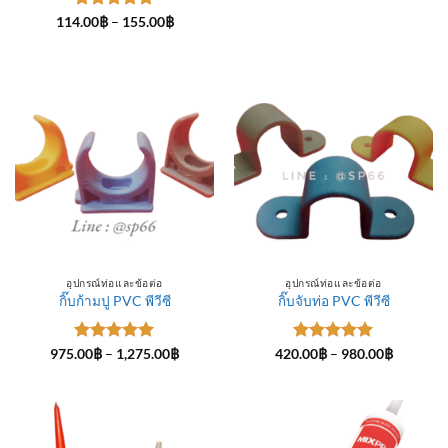
ให้คะแนน
Price
114.00
฿
–
155.00
฿
range:
5
ตั้งแต่ 1-
114.00฿
5 คะแนน
through
155.00฿
อุปกรณ์ท่อและข้อต่อ
อุปกรณ์ท่อและข้อต่อ
กิ๊บก้ามปู PVC พีวีซี
กิ๊บจับท่อ PVC พีวีซี
ให้คะแนน
Price
ให้คะแนน
Price
975.00
฿
–
1,275.00
฿
420.00
฿
–
980.00
฿
range:
range:
5
ตั้งแต่ 1-
5
ตั้งแต่ 1-
975.00฿
420.00฿
5 คะแนน
5 คะแนน
through
through
1,275.00฿
980.00฿