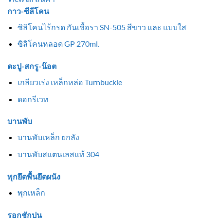
กาว-ซีลีโคน
ซิลิโคนไร้กรด กันเชื้อรา SN-505 สีขาว และ แบบใส
ซิลิโคนหลอด GP 270ml.
ตะปู-สกรู-น๊อต
เกลียวเร่ง เหล็กหล่อ Turnbuckle
ดอกรีเวท
บานพับ
บานพับเหล็ก ยกลัง
บานพับสแตนเลสแท้ 304
พุกยึดพื้นยึดผนัง
พุกเหล็ก
รอกชักปูน