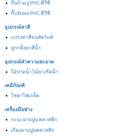
กิ๊บก้ามปู PVC พีวีซี
กิ๊บจับท่อ PVC พีวีซี
อุปกรณ์ทาสี
แปรงทาสีขนสัตว์แท้
ลูกกลิ้งทาสีน้ำ
อุปกรณ์ทำความสะอาด
ไม้ปาดน้ำ ไม้ยางรีดน้ำ
เคมีภัณฑ์
โซดาไฟเกล็ด
เครื่องมือช่าง
กะบะฉาบปูน พลาสติก
เกียงฉาบปูนพลาสติก