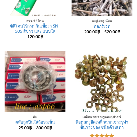
กาว-ซีลีโคน
ตะปู-สกรู-น๊อต
ซิลิโคนไร้กรด กันเชื้อรา SN-
ดอกรีเวท
505 สีขาว และ แบบใส
Price
200.00
฿
–
520.00
฿
range:
120.00
฿
200.00฿
through
520.00฿
ล้อ
เหล็กฉากเจาะรูและอุปกรณ์
น๊อตสกรูยึดเหล็กฉากเจาะรูทำ
ตลับลูกปืนใส่ล้อรถเข็น
ชั้นวางของ ชนิดด้านเท่า
Price
25.00
฿
–
300.00
฿
range:
25.00฿