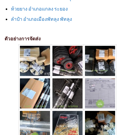
ห้วยยาง อำเภอแกลง ระยอง
ลำปำ อำเภอเมืองพัทลุง พัทลุง
ตัวอย่างการจัดส่ง