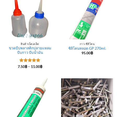
สินค้าเบ็ดเตล็ด
กาว-ซีลีโคน
ขวดบีบพลาสติกปลายแหลม
ซิลิโคนหลอด GP 270ml.
บีบกาว บีบน้ำมัน
95.00
฿
ให้คะแนน
Price
7.50
฿
–
11.00
฿
range:
5
ตั้งแต่ 1-
7.50฿
5 คะแนน
through
11.00฿