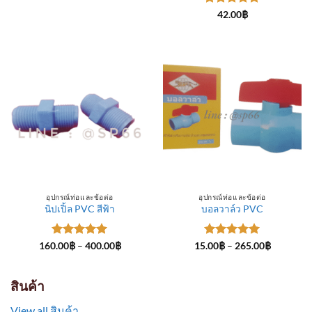
through
ให้คะแนน
300.00฿
42.00
฿
5
ตั้งแต่ 1-
5 คะแนน
อุปกรณ์ท่อและข้อต่อ
อุปกรณ์ท่อและข้อต่อ
นิปเปิ้ล PVC สีฟ้า
บอลวาล์ว PVC
ให้คะแนน
Price
ให้คะแนน
Price
160.00
฿
–
400.00
฿
15.00
฿
–
265.00
฿
range:
range:
5
ตั้งแต่ 1-
5
ตั้งแต่ 1-
160.00฿
15.00฿
5 คะแนน
5 คะแนน
through
through
400.00฿
265.00฿
สินค้า
View all สินค้า