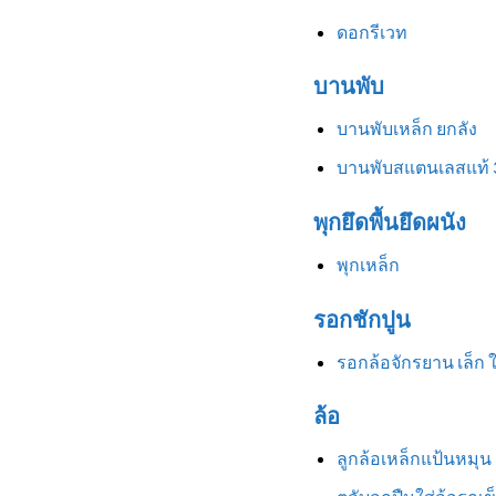
ดอกรีเวท
บานพับ
บานพับเหล็ก ยกลัง
บานพับสแตนเลสแท้ 
พุกยึดพื้นยึดผนัง
พุกเหล็ก
รอกชักปูน
รอกล้อจักรยาน เล็ก 
ล้อ
ลูกล้อเหล็กแป้นหมุน 3