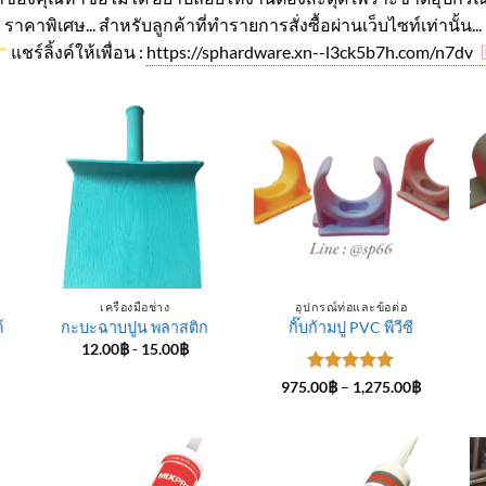
ราคาพิเศษ... สำหรับลูกค้าที่ทำรายการสั่งซื้อผ่านเว็บไซท์เท่านั้น...
แชร์ลิ้งค์ให้เพื่อน :
https://sphardware.xn--l3ck5b7h.com/n7dv
เครื่องมือช่าง
อุปกรณ์ท่อและข้อต่อ
์
กะบะฉาบปูน พลาสติก
กิ๊บก้ามปู PVC พีวีซี
12.00
฿
-
15.00
฿
ice
ให้คะแนน
Price
975.00
฿
–
1,275.00
฿
nge:
range:
5
ตั้งแต่ 1-
4.00฿
975.00฿
5 คะแนน
rough
through
5.00฿
1,275.00