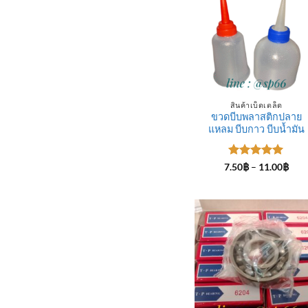
สินค้าเบ็ดเตล็ด
ขวดบีบพลาสติกปลาย
แหลม บีบกาว บีบน้ำมัน
ให้คะแนน
Pric
7.50
฿
–
11.00
฿
rang
5
ตั้งแต่ 1-
7.50
5 คะแนน
thro
11.0