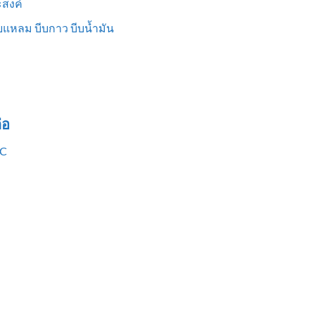
สงค์
แหลม บีบกาว บีบน้ำมัน
่อ
VC