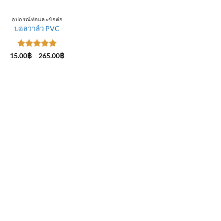
อุปกรณ์ท่อและข้อต่อ
บอลวาล์ว PVC
ให้คะแนน
Price
15.00
฿
–
265.00
฿
range:
5
ตั้งแต่ 1-
15.00฿
5 คะแนน
through
265.00฿