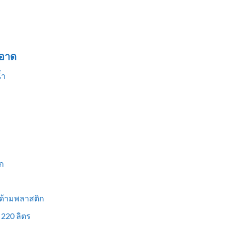
อาด
้ำ
ก
 ด้ามพลาสติก
 220 ลิตร