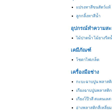
แปรงทาสีขนสัตว์แท้
ลูกกลิ้งทาสีน้ำ
อุปกรณ์ทำความสะ
ไม้ปาดน้ำ ไม้ยางรีดน
เคมีภัณฑ์
โซดาไฟเกล็ด
เครื่องมือช่าง
กะบะฉาบปูน พลาสติ
เกียงฉาบปูนพลาสติก
เกียงโป๊วสี สแตนเลส
อ่างพลาสติกสี่เหลี่ยม