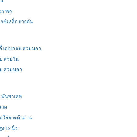
็น
นจราจร
ม็กซ์เหล็ก ยางตัน
าอี้ แบบกลม สวมนอก
่ยม สวมใน
ี่ยม สวมนอก
ูน พันพาเลท
งลวด
อใส่ลวดผ้าม่าน
ง 12 นิ้ว