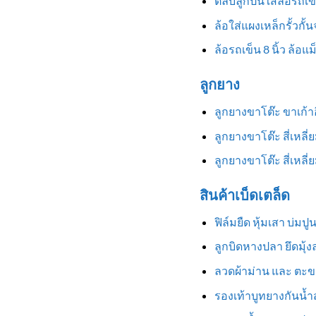
ตลับลูกปืนใส่ล้อรถเข
ล้อใส่แผงเหล็กรั้วกั้
ล้อรถเข็น 8 นิ้ว ล้อแ
ลูกยาง
ลูกยางขาโต๊ะ ขาเก้
ลูกยางขาโต๊ะ สี่เหลี
ลูกยางขาโต๊ะ สี่เหล
สินค้าเบ็ดเตล็ด
ฟิล์มยืด หุ้มเสา บ่มป
ลูกบิดหางปลา ยึดมุ้
ลวดผ้าม่าน และ ตะข
รองเท้าบูทยางกันน้ำสู