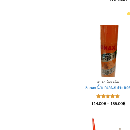
สินค้าเบ็ดเตล็ด
Sonax น้ำยาเอนกประสงค
ให้คะแนน
Pr
114.00
฿
–
155.00
฿
ra
5
ตั้งแต่ 1-
11
5 คะแนน
th
15