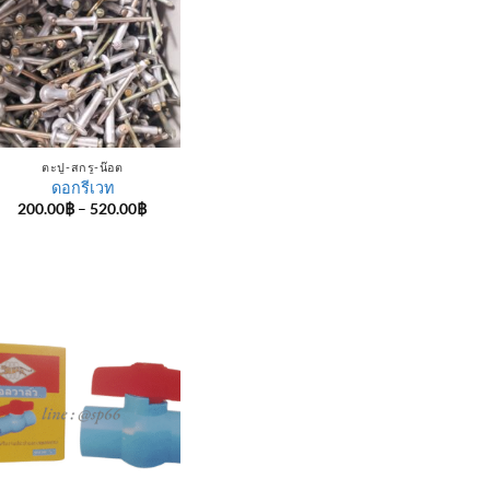
ตะปู-สกรู-น๊อต
ดอกรีเวท
Price
200.00
฿
–
520.00
฿
range:
200.00฿
through
520.00฿