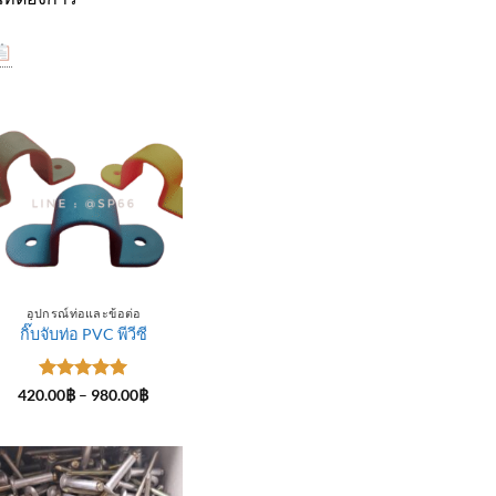
อุปกรณ์ท่อและข้อต่อ
กิ๊บจับท่อ PVC พีวีซี
ให้คะแนน
Price
420.00
฿
–
980.00
฿
range:
5
ตั้งแต่ 1-
420.00฿
5 คะแนน
through
฿
980.00฿