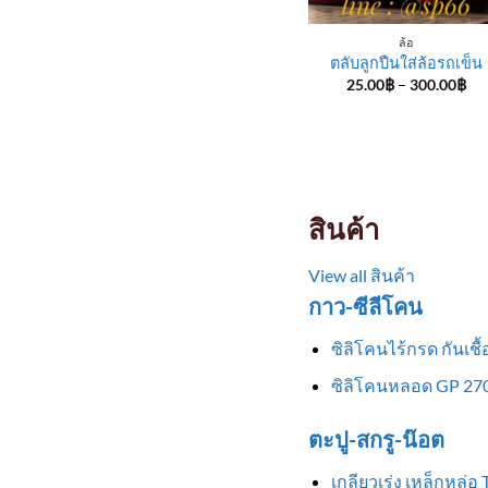
ล้อ
ตลับลูกปืนใส่ล้อรถเข็น
Pri
25.00
฿
–
300.00
฿
ran
25
th
30
สินค้า
View all สินค้า
กาว-ซีลีโคน
ซิลิโคนไร้กรด กันเช
ซิลิโคนหลอด GP 270
ตะปู-สกรู-น๊อต
เกลียวเร่ง เหล็กหล่อ