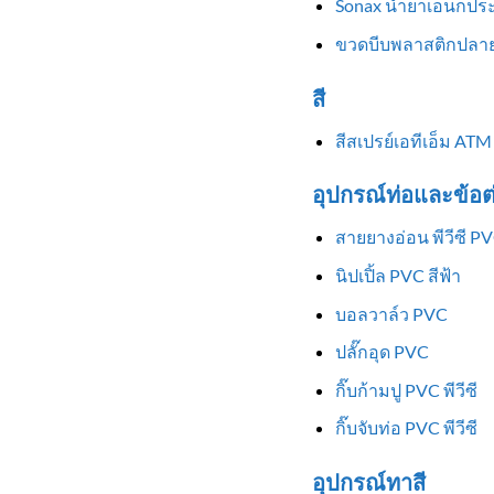
Sonax น้ำยาเอนกประ
ขวดบีบพลาสติกปลาย
สี
สีสเปรย์เอทีเอ็ม ATM
อุปกรณ์ท่อและข้อต
สายยางอ่อน พีวีซี P
นิปเปิ้ล PVC สีฟ้า
บอลวาล์ว PVC
ปลั๊กอุด PVC
กิ๊บก้ามปู PVC พีวีซี
กิ๊บจับท่อ PVC พีวีซี
อุปกรณ์ทาสี