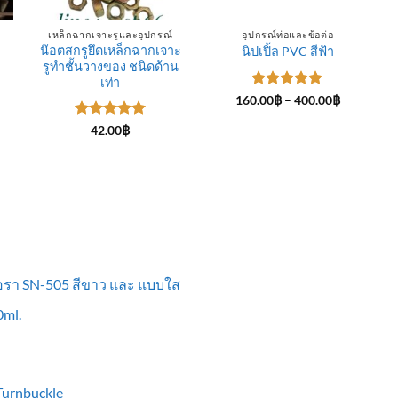
เหล็กฉากเจาะรูและอุปกรณ์
อุปกรณ์ท่อและข้อต่อ
น๊อตสกรูยึดเหล็กฉากเจาะ
นิปเปิ้ล PVC สีฟ้า
รูทำชั้นวางของ ชนิดด้าน
ce
ge:
เท่า
.00฿
ให้คะแนน
Price
160.00
฿
–
400.00
฿
rough
range:
5
ตั้งแต่ 1-
0.00฿
160.00฿
5 คะแนน
ให้คะแนน
42.00
฿
through
5
ตั้งแต่ 1-
400.00฿
5 คะแนน
ื้อรา SN-505 สีขาว และ แบบใส
ml.
 Turnbuckle