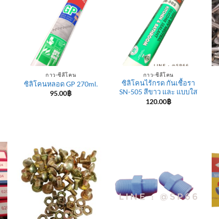
กาว-ซีลีโคน
กาว-ซีลีโคน
ซิลิโคนไร้กรด กันเชื้อรา
ซิลิโคนหลอด GP 270ml.
SN-505 สีขาว และ แบบใส
95.00
฿
120.00
฿
e
e:
฿
ugh
0฿