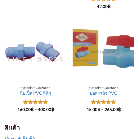
through
ให้คะแนน
300.00฿
42.00
฿
5
ตั้งแต่ 1-
5 คะแนน
อุปกรณ์ท่อและข้อต่อ
อุปกรณ์ท่อและข้อต่อ
นิปเปิ้ล PVC สีฟ้า
บอลวาล์ว PVC
ให้คะแนน
Price
ให้คะแนน
Price
160.00
฿
–
400.00
฿
15.00
฿
–
265.00
฿
range:
range:
5
ตั้งแต่ 1-
5
ตั้งแต่ 1-
160.00฿
15.00฿
5 คะแนน
5 คะแนน
through
through
400.00฿
265.00฿
สินค้า
View all สินค้า