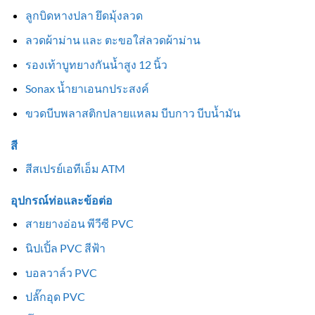
ลูกบิดหางปลา ยึดมุ้งลวด
ลวดผ้าม่าน และ ตะขอใส่ลวดผ้าม่าน
รองเท้าบูทยางกันน้ำสูง 12 นิ้ว
Sonax น้ำยาเอนกประสงค์
ขวดบีบพลาสติกปลายแหลม บีบกาว บีบน้ำมัน
สี
สีสเปรย์เอทีเอ็ม ATM
อุปกรณ์ท่อและข้อต่อ
สายยางอ่อน พีวีซี PVC
นิปเปิ้ล PVC สีฟ้า
บอลวาล์ว PVC
ปลั๊กอุด PVC