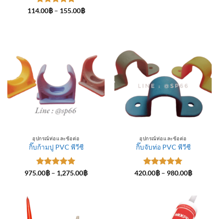
ให้คะแนน
Price
114.00
฿
–
155.00
฿
range:
5
ตั้งแต่ 1-
114.00฿
5 คะแนน
through
155.00฿
อุปกรณ์ท่อและข้อต่อ
อุปกรณ์ท่อและข้อต่อ
กิ๊บก้ามปู PVC พีวีซี
กิ๊บจับท่อ PVC พีวีซี
ให้คะแนน
Price
ให้คะแนน
Price
975.00
฿
–
1,275.00
฿
420.00
฿
–
980.00
฿
range:
range:
5
ตั้งแต่ 1-
5
ตั้งแต่ 1-
975.00฿
420.00฿
5 คะแนน
5 คะแนน
through
through
1,275.00฿
980.00฿