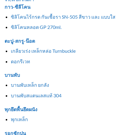
กาว-ซีลีโคน
ซิลิโคนไร้กรด กันเชื้อรา SN-505 สีขาว และ แบบใส
ซิลิโคนหลอด GP 270ml.
ตะปู-สกรู-น๊อต
เกลียวเร่ง เหล็กหล่อ Turnbuckle
ดอกรีเวท
บานพับ
บานพับเหล็ก ยกลัง
บานพับสแตนเลสแท้ 304
พุกยึดพื้นยึดผนัง
พุกเหล็ก
รอกชักปูน