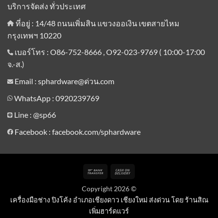
บริการจัดส่ง ทั่วประเทศ
ที่อยู่ : 14/48 ถนนเพิ่มสิน แขวงออเงิน เขตสายไหม
กรุงเทพฯ 10220
เบอร์โทร : O86-752-8666 , O92-023-9769 ( 10:00-17:00
จ.-ส.)
Email : sphardware@ด่วน.com
WhatsApp : 0920239769
Line :
@sp66
Facebook : facebook.com/sphardware
Bank
Cash
Transfer
On
Copyright 2026 ©
Delivery
เครื่องมือช่าง ปิงโค้ง อำเภอเชียงดาว เชียงใหม่ ส่งด่วน โดย ร้านสิณ
เพิ่มฮาร์ดแวร์