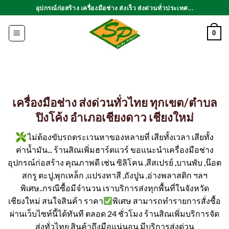
ข้าม
อุปกรณ์ก่อสร้าง เครื่องมือช่าง ส่งเร็ว ส่งด่วนทั่วประเทศ...
ไป
ยัง
0
เนื้อหา
เครื่องมือช่าง ส่งด่วนทั่วไทย ทุกเขต/ตำบล
ปิงโค้ง อำเภอเชียงดาว เชียงใหม่
ไม่ต้องขับรถตระเวนหาของหลายที่ เสียทั้งเวลา เสียทั้ง
ค่าน้ำมัน... ร้านสิณเพิ่มฮาร์ดแวร์ ขอแนะนำเครื่องมือช่าง
อุปกรณ์ก่อสร้าง คุณภาพดี เช่น ซิลิโคน ,สีสเปรย์ ,บานพับ ,น๊อต
สกรู ตะปู,พุกเหล็ก ,แปรงทาสี ,ถังปูน ,อ่างพลาสติก ฯลฯ
พิเศษ..กรณีซื้อมีจำนวน เราบริการส่งทุกพื้นที่ในจังหวัด
เชียงใหม่ สนใจสินค้า ราคา
พิเศษ สามารถทำรายการสั่งซื้อ
ผ่านเว็บไซท์นี้ได้ทันที ตลอด 24 ชั่วโมง ร้านสิณเพิ่มบริการจัด
ส่งทั่วไทย สินค้าถึงมือแน่นอน มีบริการส่งด่วน