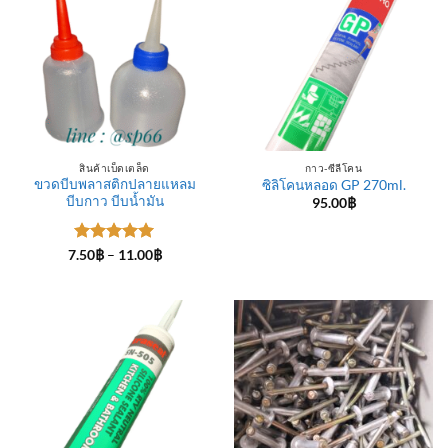
สินค้าเบ็ดเตล็ด
กาว-ซีลีโคน
ขวดบีบพลาสติกปลายแหลม
ซิลิโคนหลอด GP 270ml.
บีบกาว บีบน้ำมัน
95.00
฿
ให้คะแนน
Price
7.50
฿
–
11.00
฿
range:
5
ตั้งแต่ 1-
7.50฿
5 คะแนน
through
11.00฿