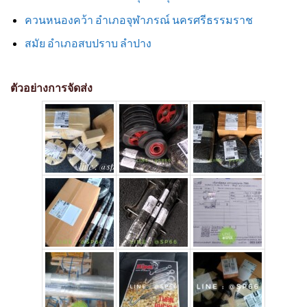
ควนหนองคว้า อำเภอจุฬาภรณ์ นครศรีธรรมราช
สมัย อำเภอสบปราบ ลำปาง
ตัวอย่างการจัดส่ง