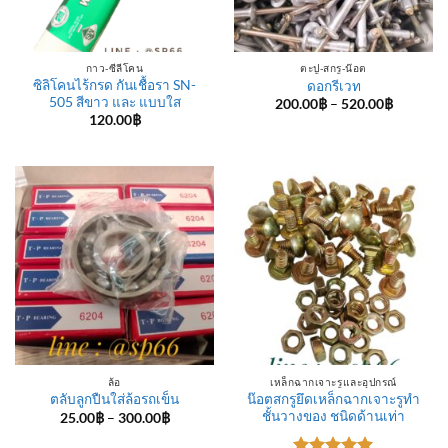
กาว-ซีลีโคน
ตะปู-สกรู-น๊อต
ซิลิโคนไร้กรด กันเชื้อรา SN-
ดอกรีเวท
505 สีขาว และ แบบใส
Price
200.00
฿
–
520.00
฿
range:
120.00
฿
200.00฿
through
520.00฿
ล้อ
เหล็กฉากเจาะรูและอุปกรณ์
น๊อตสกรูยึดเหล็กฉากเจาะรูทำ
ตลับลูกปืนใส่ล้อรถเข็น
ชั้นวางของ ชนิดด้านเท่า
Price
25.00
฿
–
300.00
฿
range:
25.00฿