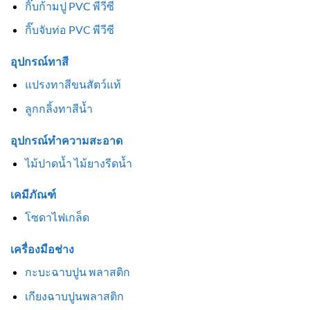
กิ๊บก้ามปู PVC พีวีซี
กิ๊บจับท่อ PVC พีวีซี
อุปกรณ์ทาสี
แปรงทาสีขนสัตว์แท้
ลูกกลิ้งทาสีน้ำ
อุปกรณ์ทำความสะอาด
ไม้ปาดน้ำ ไม้ยางรีดน้ำ
เคมีภัณฑ์
โซดาไฟเกล็ด
เครื่องมือช่าง
กะบะฉาบปูน พลาสติก
เกียงฉาบปูนพลาสติก