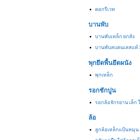
ดอกรีเวท
บานพับ
บานพับเหล็ก ยกลัง
บานพับสแตนเลสแท้ 
พุกยึดพื้นยึดผนัง
พุกเหล็ก
รอกชักปูน
รอกล้อจักรยาน เล็ก 
ล้อ
ลูกล้อเหล็กแป้นหมุน 3