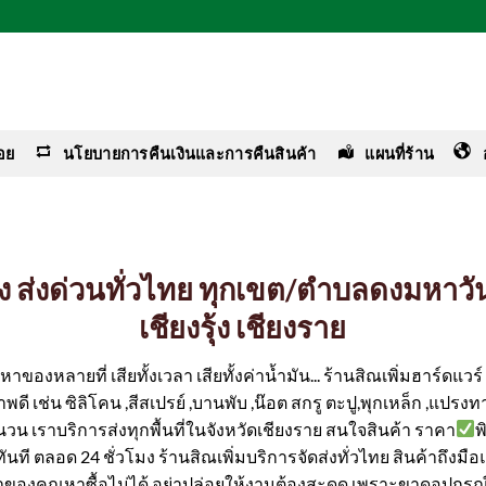
อย
นโยบายการคืนเงินและการคืนสินค้า
แผนที่ร้าน
่าง ส่งด่วนทั่วไทย ทุกเขต/ตำบลดงมหาวั
เชียงรุ้ง เชียงราย
ของหลายที่ เสียทั้งเวลา เสียทั้งค่าน้ำมัน... ร้านสิณเพิ่มฮาร์ดแว
ดี เช่น ซิลิโคน ,สีสเปรย์ ,บานพับ ,น๊อต สกรู ตะปู,พุกเหล็ก ,แปรงทา
ำนวน เราบริการส่งทุกพื้นที่ในจังหวัดเชียงราย สนใจสินค้า ราคา
พ
ได้ทันที ตลอด 24 ชั่วโมง ร้านสิณเพิ่มบริการจัดส่งทั่วไทย สินค้าถึงม
ค่าของคุณหาซื้อไม่ได้ อย่าปล่อยให้งานต้องสะดุด เพราะขาดอุปกรณ์