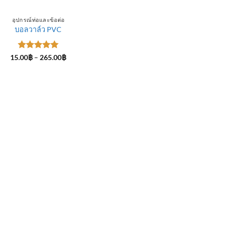
อุปกรณ์ท่อและข้อต่อ
บอลวาล์ว PVC
ให้คะแนน
Price
15.00
฿
–
265.00
฿
range:
5
ตั้งแต่ 1-
15.00฿
5 คะแนน
through
265.00฿