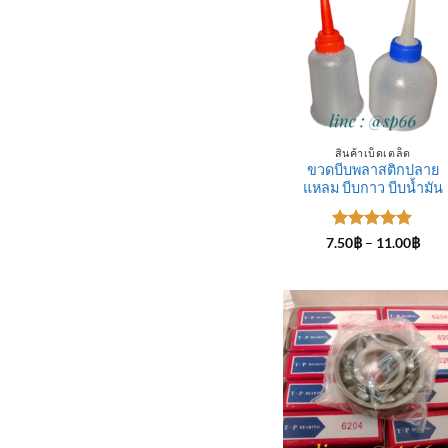
สินค้าเบ็ดเตล็ด
ขวดบีบพลาสติกปลาย
แหลม บีบกาว บีบน้ำมัน
ให้คะแนน
Pric
7.50
฿
–
11.00
฿
rang
5
ตั้งแต่ 1-
7.50
5 คะแนน
thro
11.0