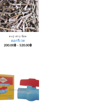
ตะปู-สกรู-น๊อต
ดอกรีเวท
Price
200.00
฿
–
520.00
฿
range:
200.00฿
through
520.00฿