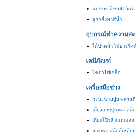
แปรงทาสีขนสัตว์แท้
ลูกกลิ้งทาสีน้ำ
อุปกรณ์ทำความสะ
ไม้ปาดน้ำ ไม้ยางรีดน
เคมีภัณฑ์
โซดาไฟเกล็ด
เครื่องมือช่าง
กะบะฉาบปูน พลาสติ
เกียงฉาบปูนพลาสติก
เกียงโป๊วสี สแตนเลส
อ่างพลาสติกสี่เหลี่ยม