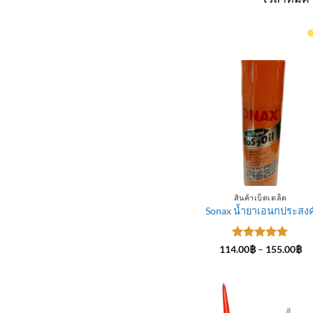
สินค้าเบ็ดเตล็ด
Sonax น้ำยาเอนกประสงค
ให้คะแนน
Pr
114.00
฿
–
155.00
฿
ra
5
ตั้งแต่ 1-
11
5 คะแนน
th
15