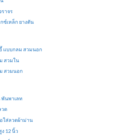
็น
นจราจร
ม็กซ์เหล็ก ยางตัน
าอี้ แบบกลม สวมนอก
่ยม สวมใน
ี่ยม สวมนอก
ูน พันพาเลท
งลวด
อใส่ลวดผ้าม่าน
ง 12 นิ้ว