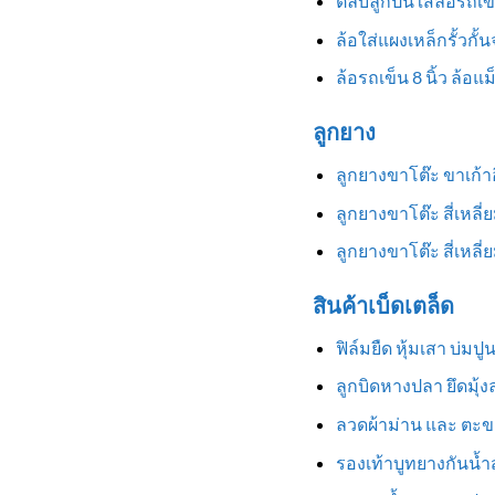
ตลับลูกปืนใส่ล้อรถเข
ล้อใส่แผงเหล็กรั้วกั้
ล้อรถเข็น 8 นิ้ว ล้อแ
ลูกยาง
ลูกยางขาโต๊ะ ขาเก้
ลูกยางขาโต๊ะ สี่เหลี
ลูกยางขาโต๊ะ สี่เหล
สินค้าเบ็ดเตล็ด
ฟิล์มยืด หุ้มเสา บ่มป
ลูกบิดหางปลา ยึดมุ้
ลวดผ้าม่าน และ ตะข
รองเท้าบูทยางกันน้ำสู