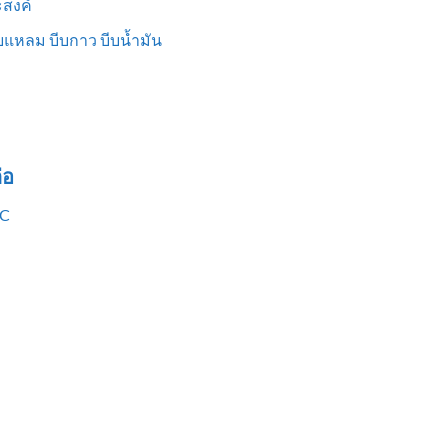
สงค์
แหลม บีบกาว บีบน้ำมัน
่อ
VC