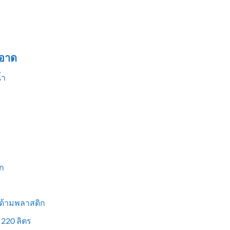
อาด
้ำ
ก
 ด้ามพลาสติก
 220 ลิตร