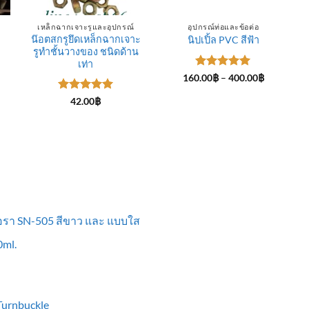
เหล็กฉากเจาะรูและอุปกรณ์
อุปกรณ์ท่อและข้อต่อ
น๊อตสกรูยึดเหล็กฉากเจาะ
นิปเปิ้ล PVC สีฟ้า
รูทำชั้นวางของ ชนิดด้าน
ce
ge:
เท่า
.00฿
ให้คะแนน
Price
160.00
฿
–
400.00
฿
rough
range:
5
ตั้งแต่ 1-
0.00฿
160.00฿
5 คะแนน
ให้คะแนน
42.00
฿
through
5
ตั้งแต่ 1-
400.00฿
5 คะแนน
ื้อรา SN-505 สีขาว และ แบบใส
ml.
 Turnbuckle