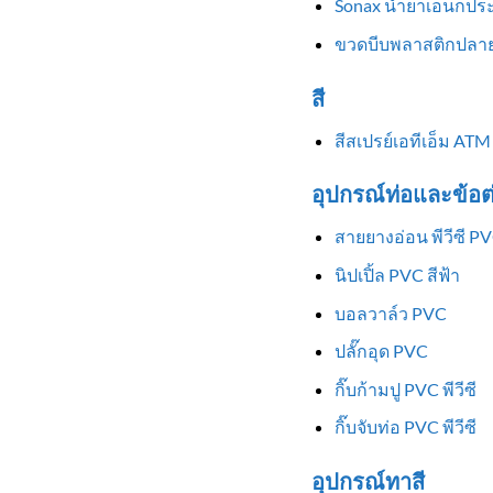
Sonax น้ำยาเอนกประ
ขวดบีบพลาสติกปลาย
สี
สีสเปรย์เอทีเอ็ม ATM
อุปกรณ์ท่อและข้อต
สายยางอ่อน พีวีซี P
นิปเปิ้ล PVC สีฟ้า
บอลวาล์ว PVC
ปลั๊กอุด PVC
กิ๊บก้ามปู PVC พีวีซี
กิ๊บจับท่อ PVC พีวีซี
อุปกรณ์ทาสี