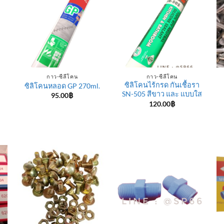
กาว-ซีลีโคน
กาว-ซีลีโคน
ซิลิโคนไร้กรด กันเชื้อรา
ซิลิโคนหลอด GP 270ml.
SN-505 สีขาว และ แบบใส
95.00
฿
120.00
฿
e
e:
฿
ugh
0฿