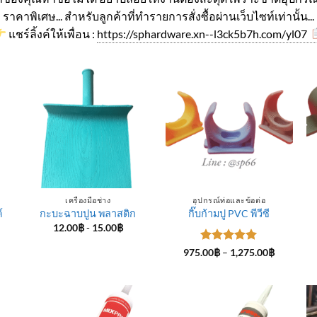
ราคาพิเศษ... สำหรับลูกค้าที่ทำรายการสั่งซื้อผ่านเว็บไซท์เท่านั้น...
แชร์ลิ้งค์ให้เพื่อน :
https://sphardware.xn--l3ck5b7h.com/yl07
เครื่องมือช่าง
อุปกรณ์ท่อและข้อต่อ
์
กะบะฉาบปูน พลาสติก
กิ๊บก้ามปู PVC พีวีซี
12.00
฿
-
15.00
฿
ice
ให้คะแนน
Price
975.00
฿
–
1,275.00
฿
nge:
range:
5
ตั้งแต่ 1-
4.00฿
975.00฿
5 คะแนน
rough
through
5.00฿
1,275.00