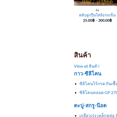
ล้อ
ตลับลูกปืนใส่ล้อรถเข็น
Pri
25.00
฿
–
300.00
฿
ran
25
th
30
สินค้า
View all สินค้า
กาว-ซีลีโคน
ซิลิโคนไร้กรด กันเช
ซิลิโคนหลอด GP 270
ตะปู-สกรู-น๊อต
เกลียวเร่ง เหล็กหล่อ