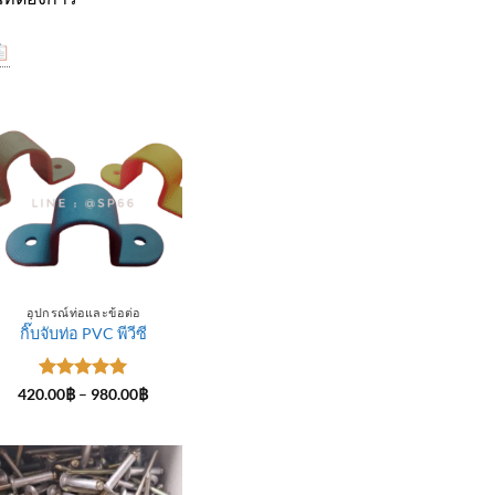
อุปกรณ์ท่อและข้อต่อ
กิ๊บจับท่อ PVC พีวีซี
ให้คะแนน
Price
420.00
฿
–
980.00
฿
range:
5
ตั้งแต่ 1-
420.00฿
5 คะแนน
through
฿
980.00฿