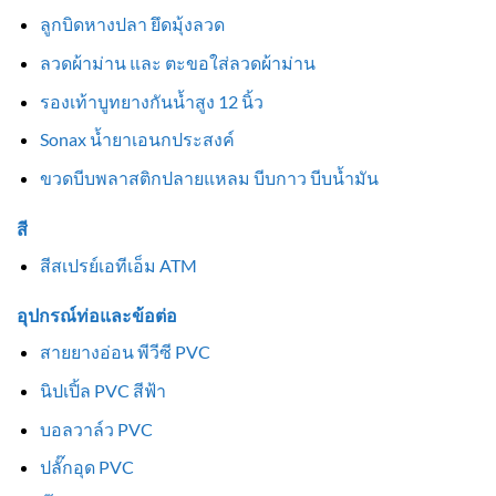
ลูกบิดหางปลา ยึดมุ้งลวด
ลวดผ้าม่าน และ ตะขอใส่ลวดผ้าม่าน
รองเท้าบูทยางกันน้ำสูง 12 นิ้ว
Sonax น้ำยาเอนกประสงค์
ขวดบีบพลาสติกปลายแหลม บีบกาว บีบน้ำมัน
สี
สีสเปรย์เอทีเอ็ม ATM
อุปกรณ์ท่อและข้อต่อ
สายยางอ่อน พีวีซี PVC
นิปเปิ้ล PVC สีฟ้า
บอลวาล์ว PVC
ปลั๊กอุด PVC