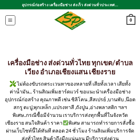
ข้าม
อุปกรณ์ก่อสร้าง เครื่องมือช่าง ส่งเร็ว ส่งด่วนทั่วประเทศ...
ไป
ยัง
0
เนื้อหา
เครื่องมือช่าง ส่งด่วนทั่วไทย ทุกเขต/ตำบล
เวียง อำเภอเชียงแสน เชียงราย
ไม่ต้องขับรถตระเวนหาของหลายที่ เสียทั้งเวลา เสียทั้ง
ค่าน้ำมัน... ร้านสิณเพิ่มฮาร์ดแวร์ ขอแนะนำเครื่องมือช่าง
อุปกรณ์ก่อสร้าง คุณภาพดี เช่น ซิลิโคน ,สีสเปรย์ ,บานพับ ,น๊อต
สกรู ตะปู,พุกเหล็ก ,แปรงทาสี ,ถังปูน ,อ่างพลาสติก ฯลฯ
พิเศษ..กรณีซื้อมีจำนวน เราบริการส่งทุกพื้นที่ในจังหวัด
เชียงราย สนใจสินค้า ราคา
พิเศษ สามารถทำรายการสั่งซื้อ
ผ่านเว็บไซท์นี้ได้ทันที ตลอด 24 ชั่วโมง ร้านสิณเพิ่มบริการจัด
ส่งทั่วไทย สินค้าถึงมือแน่นอน มีบริการส่งด่วน