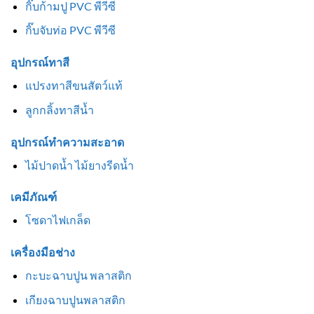
กิ๊บก้ามปู PVC พีวีซี
กิ๊บจับท่อ PVC พีวีซี
อุปกรณ์ทาสี
แปรงทาสีขนสัตว์แท้
ลูกกลิ้งทาสีน้ำ
อุปกรณ์ทำความสะอาด
ไม้ปาดน้ำ ไม้ยางรีดน้ำ
เคมีภัณฑ์
โซดาไฟเกล็ด
เครื่องมือช่าง
กะบะฉาบปูน พลาสติก
เกียงฉาบปูนพลาสติก