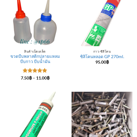
สินค้าเบ็ดเตล็ด
กาว-ซีลีโคน
ขวดบีบพลาสติกปลายแหลม
ซิลิโคนหลอด GP 270ml.
บีบกาว บีบน้ำมัน
95.00
฿
ให้คะแนน
Price
7.50
฿
–
11.00
฿
range:
5
ตั้งแต่ 1-
7.50฿
5 คะแนน
through
11.00฿