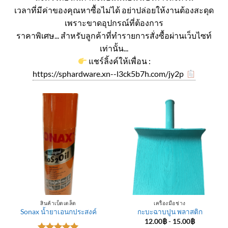
เวลาที่มีค่าของคุณหาซื้อไม่ได้ อย่าปล่อยให้งานต้องสะดุด
เพราะขาดอุปกรณ์ที่ต้องการ
ราคาพิเศษ... สำหรับลูกค้าที่ทำรายการสั่งซื้อผ่านเว็บไซท์
เท่านั้น...
แชร์ลิ้งค์ให้เพื่อน :
https://sphardware.xn--l3ck5b7h.com/jy2p
สินค้าเบ็ดเตล็ด
เครื่องมือช่าง
Sonax น้ำยาเอนกประสงค์
กะบะฉาบปูน พลาสติก
12.00
฿
-
15.00
฿