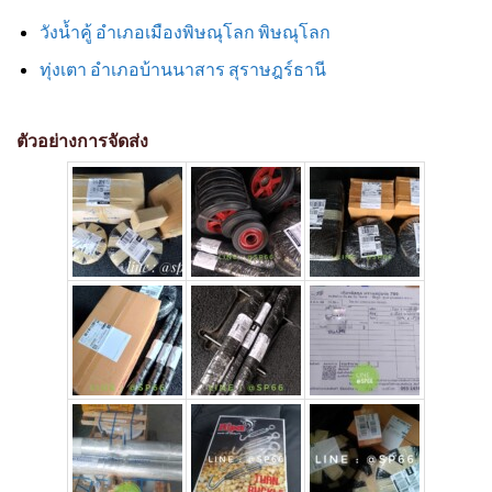
วังน้ำคู้ อำเภอเมืองพิษณุโลก พิษณุโลก
ทุ่งเตา อำเภอบ้านนาสาร สุราษฎร์ธานี
ตัวอย่างการจัดส่ง