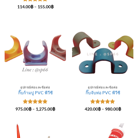
ให้คะแนน
Price
114.00
฿
–
155.00
฿
range:
5
ตั้งแต่ 1-
114.00฿
5 คะแนน
through
155.00฿
อุปกรณ์ท่อและข้อต่อ
อุปกรณ์ท่อและข้อต่อ
กิ๊บก้ามปู PVC พีวีซี
กิ๊บจับท่อ PVC พีวีซี
ให้คะแนน
Price
ให้คะแนน
Price
975.00
฿
–
1,275.00
฿
420.00
฿
–
980.00
฿
range:
range:
5
ตั้งแต่ 1-
5
ตั้งแต่ 1-
975.00฿
420.00฿
5 คะแนน
5 คะแนน
through
through
1,275.00฿
980.00฿