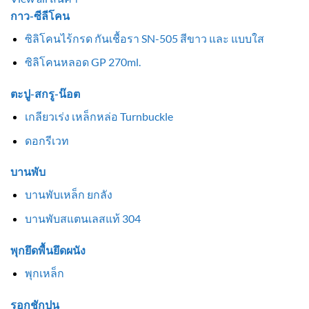
กาว-ซีลีโคน
ซิลิโคนไร้กรด กันเชื้อรา SN-505 สีขาว และ แบบใส
ซิลิโคนหลอด GP 270ml.
ตะปู-สกรู-น๊อต
เกลียวเร่ง เหล็กหล่อ Turnbuckle
ดอกรีเวท
บานพับ
บานพับเหล็ก ยกลัง
บานพับสแตนเลสแท้ 304
พุกยึดพื้นยึดผนัง
พุกเหล็ก
รอกชักปูน