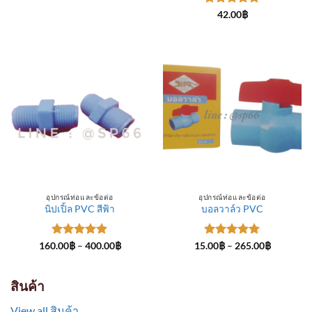
through
ให้คะแนน
300.00฿
42.00
฿
5
ตั้งแต่ 1-
5 คะแนน
อุปกรณ์ท่อและข้อต่อ
อุปกรณ์ท่อและข้อต่อ
นิปเปิ้ล PVC สีฟ้า
บอลวาล์ว PVC
ให้คะแนน
Price
ให้คะแนน
Price
160.00
฿
–
400.00
฿
15.00
฿
–
265.00
฿
range:
range:
5
ตั้งแต่ 1-
5
ตั้งแต่ 1-
160.00฿
15.00฿
5 คะแนน
5 คะแนน
through
through
400.00฿
265.00฿
สินค้า
View all สินค้า