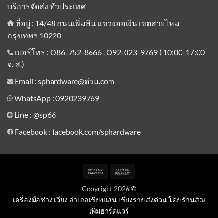
บริการจัดส่ง ทั่วประเทศ
ที่อยู่ : 14/48 ถนนเพิ่มสิน แขวงออเงิน เขตสายไหม
กรุงเทพฯ 10220
เบอร์โทร : O86-752-8666 , O92-023-9769 ( 10:00-17:00
จ.-ส.)
Email : sphardware@ด่วน.com
WhatsApp : 0920239769
Line :
@sp66
Facebook : facebook.com/sphardware
Bank
Cash
Transfer
On
Copyright 2026 ©
Delivery
เครื่องมือช่าง เวียง อำเภอเชียงแสน เชียงราย ส่งด่วน โดย ร้านสิณ
เพิ่มฮาร์ดแวร์