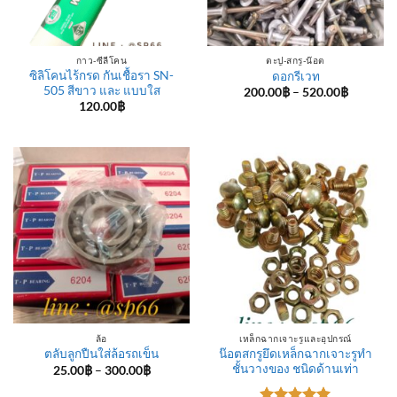
กาว-ซีลีโคน
ตะปู-สกรู-น๊อต
ซิลิโคนไร้กรด กันเชื้อรา SN-
ดอกรีเวท
505 สีขาว และ แบบใส
Price
200.00
฿
–
520.00
฿
range:
120.00
฿
200.00฿
through
520.00฿
ล้อ
เหล็กฉากเจาะรูและอุปกรณ์
น๊อตสกรูยึดเหล็กฉากเจาะรูทำ
ตลับลูกปืนใส่ล้อรถเข็น
ชั้นวางของ ชนิดด้านเท่า
Price
25.00
฿
–
300.00
฿
range:
25.00฿