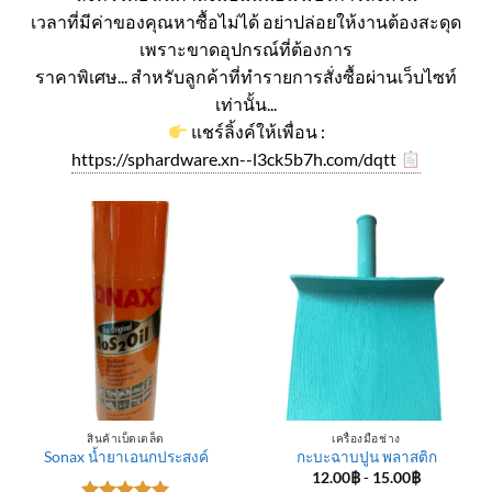
เวลาที่มีค่าของคุณหาซื้อไม่ได้ อย่าปล่อยให้งานต้องสะดุด
เพราะขาดอุปกรณ์ที่ต้องการ
ราคาพิเศษ... สำหรับลูกค้าที่ทำรายการสั่งซื้อผ่านเว็บไซท์
เท่านั้น...
แชร์ลิ้งค์ให้เพื่อน :
https://sphardware.xn--l3ck5b7h.com/dqtt
สินค้าเบ็ดเตล็ด
เครื่องมือช่าง
Sonax น้ำยาเอนกประสงค์
กะบะฉาบปูน พลาสติก
12.00
฿
-
15.00
฿