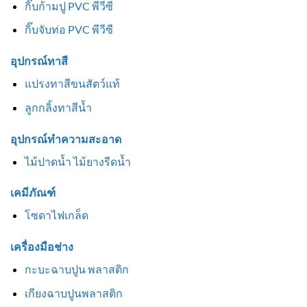
กิ๊บก้ามปู PVC พีวีซี
กิ๊บจับท่อ PVC พีวีซี
อุปกรณ์ทาสี
แปรงทาสีขนสัตว์แท้
ลูกกลิ้งทาสีน้ำ
อุปกรณ์ทำความสะอาด
ไม้ปาดน้ำ ไม้ยางรีดน้ำ
เคมีภัณฑ์
โซดาไฟเกล็ด
เครื่องมือช่าง
กะบะฉาบปูน พลาสติก
เกียงฉาบปูนพลาสติก