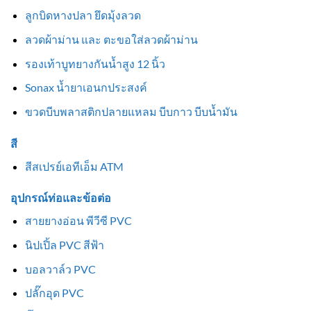
ลูกบิดหางปลา ยึดมุ้งลวด
ลวดผ้าม่าน และ ตะขอใส่ลวดผ้าม่าน
รองเท้าบูทยางกันน้ำสูง 12 นิ้ว
Sonax น้ำยาเอนกประสงค์
ขวดบีบพลาสติกปลายแหลม บีบกาว บีบน้ำมัน
สี
สีสเปรย์เอทีเอ็ม ATM
อุปกรณ์ท่อและข้อต่อ
สายยางอ่อน พีวีซี PVC
นิปเปิ้ล PVC สีฟ้า
บอลวาล์ว PVC
ปลั๊กอุด PVC