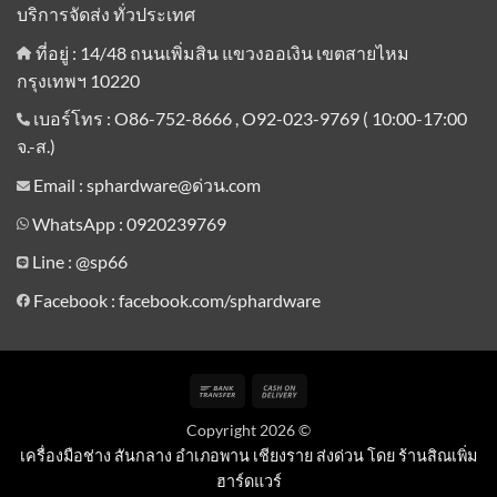
บริการจัดส่ง ทั่วประเทศ
ที่อยู่ : 14/48 ถนนเพิ่มสิน แขวงออเงิน เขตสายไหม
กรุงเทพฯ 10220
เบอร์โทร : O86-752-8666 , O92-023-9769 ( 10:00-17:00
จ.-ส.)
Email : sphardware@ด่วน.com
WhatsApp : 0920239769
Line :
@sp66
Facebook : facebook.com/sphardware
Bank
Cash
Transfer
On
Copyright 2026 ©
Delivery
เครื่องมือช่าง สันกลาง อำเภอพาน เชียงราย ส่งด่วน โดย ร้านสิณเพิ่ม
ฮาร์ดแวร์