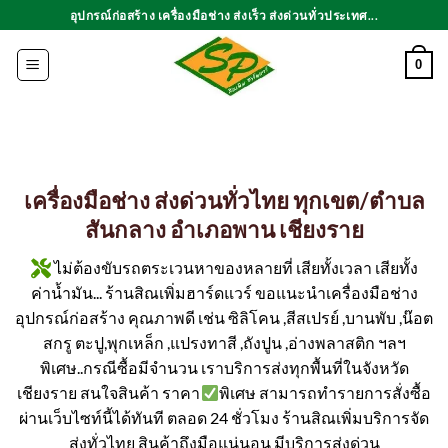
ข้าม
อุปกรณ์ก่อสร้าง เครื่องมือช่าง ส่งเร็ว ส่งด่วนทั่วประเทศ...
ไป
ยัง
0
เนื้อหา
เครื่องมือช่าง ส่งด่วนทั่วไทย ทุกเขต/ตำบล
สันกลาง อำเภอพาน เชียงราย
ไม่ต้องขับรถตระเวนหาของหลายที่ เสียทั้งเวลา เสียทั้ง
ค่าน้ำมัน... ร้านสิณเพิ่มฮาร์ดแวร์ ขอแนะนำเครื่องมือช่าง
อุปกรณ์ก่อสร้าง คุณภาพดี เช่น ซิลิโคน ,สีสเปรย์ ,บานพับ ,น๊อต
สกรู ตะปู,พุกเหล็ก ,แปรงทาสี ,ถังปูน ,อ่างพลาสติก ฯลฯ
พิเศษ..กรณีซื้อมีจำนวน เราบริการส่งทุกพื้นที่ในจังหวัด
เชียงราย สนใจสินค้า ราคา
พิเศษ สามารถทำรายการสั่งซื้อ
ผ่านเว็บไซท์นี้ได้ทันที ตลอด 24 ชั่วโมง ร้านสิณเพิ่มบริการจัด
ส่งทั่วไทย สินค้าถึงมือแน่นอน มีบริการส่งด่วน