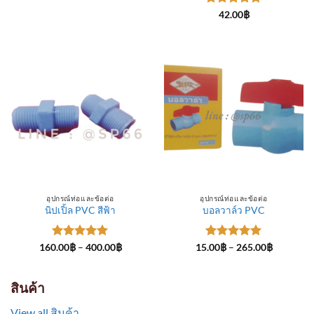
through
ให้คะแนน
300.00฿
42.00
฿
5
ตั้งแต่ 1-
5 คะแนน
อุปกรณ์ท่อและข้อต่อ
อุปกรณ์ท่อและข้อต่อ
นิปเปิ้ล PVC สีฟ้า
บอลวาล์ว PVC
ให้คะแนน
Price
ให้คะแนน
Price
160.00
฿
–
400.00
฿
15.00
฿
–
265.00
฿
range:
range:
5
ตั้งแต่ 1-
5
ตั้งแต่ 1-
160.00฿
15.00฿
5 คะแนน
5 คะแนน
through
through
400.00฿
265.00฿
สินค้า
View all สินค้า