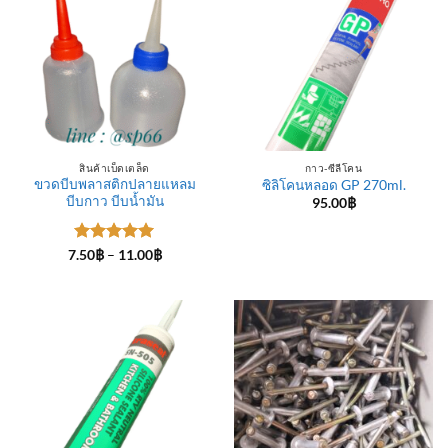
สินค้าเบ็ดเตล็ด
กาว-ซีลีโคน
ขวดบีบพลาสติกปลายแหลม
ซิลิโคนหลอด GP 270ml.
บีบกาว บีบน้ำมัน
95.00
฿
ให้คะแนน
Price
7.50
฿
–
11.00
฿
range:
5
ตั้งแต่ 1-
7.50฿
5 คะแนน
through
11.00฿