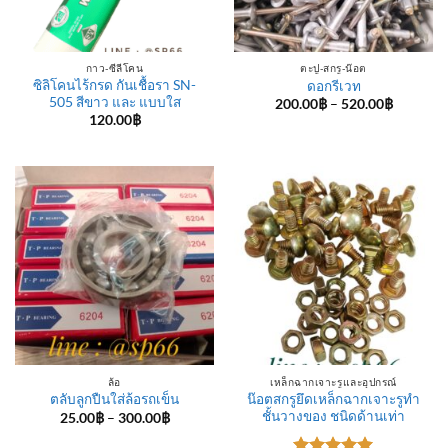
กาว-ซีลีโคน
ตะปู-สกรู-น๊อต
ซิลิโคนไร้กรด กันเชื้อรา SN-
ดอกรีเวท
505 สีขาว และ แบบใส
Price
200.00
฿
–
520.00
฿
range:
120.00
฿
200.00฿
through
520.00฿
ล้อ
เหล็กฉากเจาะรูและอุปกรณ์
น๊อตสกรูยึดเหล็กฉากเจาะรูทำ
ตลับลูกปืนใส่ล้อรถเข็น
ชั้นวางของ ชนิดด้านเท่า
Price
25.00
฿
–
300.00
฿
range:
25.00฿