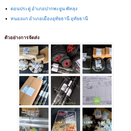
ดอนประดู่ อำเภอปากพะยูน พัทลุง
หนองแก อำเภอเมืองอุทัยธานี อุทัยธานี
ตัวอย่างการจัดส่ง