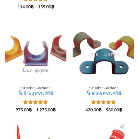
ให้คะแนน
Price
114.00
฿
–
155.00
฿
range:
5
ตั้งแต่ 1-
114.00฿
5 คะแนน
through
155.00฿
อุปกรณ์ท่อและข้อต่อ
อุปกรณ์ท่อและข้อต่อ
กิ๊บก้ามปู PVC พีวีซี
กิ๊บจับท่อ PVC พีวีซี
ให้คะแนน
Price
ให้คะแนน
Price
975.00
฿
–
1,275.00
฿
420.00
฿
–
980.00
฿
range:
range:
5
ตั้งแต่ 1-
5
ตั้งแต่ 1-
975.00฿
420.00฿
5 คะแนน
5 คะแนน
through
through
1,275.00฿
980.00฿