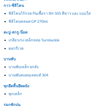
กาว-ซีลีโคน
ซิลิโคนไร้กรด กันเชื้อรา SN-505 สีขาว และ แบบใส
ซิลิโคนหลอด GP 270ml.
ตะปู-สกรู-น๊อต
เกลียวเร่ง เหล็กหล่อ Turnbuckle
ดอกรีเวท
บานพับ
บานพับเหล็ก ยกลัง
บานพับสแตนเลสแท้ 304
พุกยึดพื้นยึดผนัง
พุกเหล็ก
รอกชักปูน