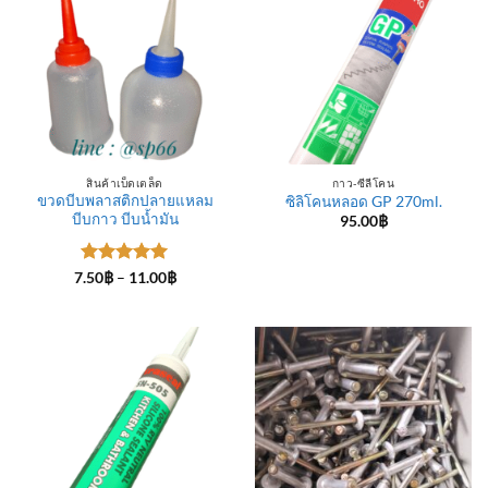
สินค้าเบ็ดเตล็ด
กาว-ซีลีโคน
ขวดบีบพลาสติกปลายแหลม
ซิลิโคนหลอด GP 270ml.
บีบกาว บีบน้ำมัน
95.00
฿
ให้คะแนน
Price
7.50
฿
–
11.00
฿
range:
5
ตั้งแต่ 1-
7.50฿
5 คะแนน
through
11.00฿