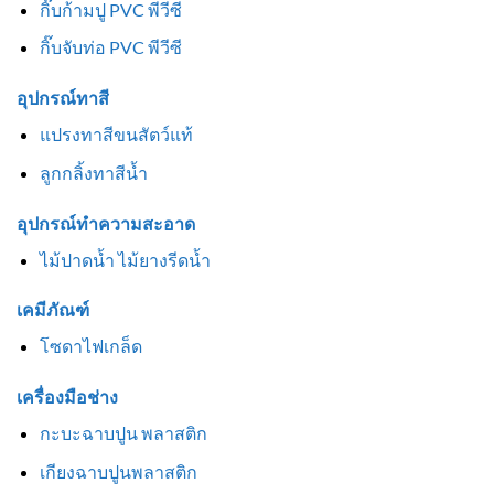
กิ๊บก้ามปู PVC พีวีซี
กิ๊บจับท่อ PVC พีวีซี
อุปกรณ์ทาสี
แปรงทาสีขนสัตว์แท้
ลูกกลิ้งทาสีน้ำ
อุปกรณ์ทำความสะอาด
ไม้ปาดน้ำ ไม้ยางรีดน้ำ
เคมีภัณฑ์
โซดาไฟเกล็ด
เครื่องมือช่าง
กะบะฉาบปูน พลาสติก
เกียงฉาบปูนพลาสติก