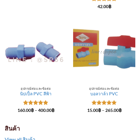
through
ให้คะแนน
300.00฿
42.00
฿
5
ตั้งแต่ 1-
5 คะแนน
อุปกรณ์ท่อและข้อต่อ
อุปกรณ์ท่อและข้อต่อ
นิปเปิ้ล PVC สีฟ้า
บอลวาล์ว PVC
ให้คะแนน
Price
ให้คะแนน
Price
160.00
฿
–
400.00
฿
15.00
฿
–
265.00
฿
range:
range:
5
ตั้งแต่ 1-
5
ตั้งแต่ 1-
160.00฿
15.00฿
5 คะแนน
5 คะแนน
through
through
400.00฿
265.00฿
สินค้า
View all สินค้า