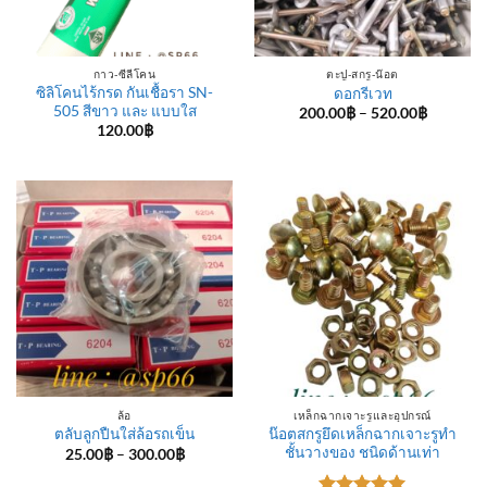
กาว-ซีลีโคน
ตะปู-สกรู-น๊อต
ซิลิโคนไร้กรด กันเชื้อรา SN-
ดอกรีเวท
505 สีขาว และ แบบใส
Price
200.00
฿
–
520.00
฿
range:
120.00
฿
200.00฿
through
520.00฿
ล้อ
เหล็กฉากเจาะรูและอุปกรณ์
น๊อตสกรูยึดเหล็กฉากเจาะรูทำ
ตลับลูกปืนใส่ล้อรถเข็น
ชั้นวางของ ชนิดด้านเท่า
Price
25.00
฿
–
300.00
฿
range:
25.00฿