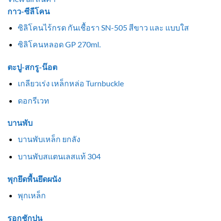
กาว-ซีลีโคน
ซิลิโคนไร้กรด กันเชื้อรา SN-505 สีขาว และ แบบใส
ซิลิโคนหลอด GP 270ml.
ตะปู-สกรู-น๊อต
เกลียวเร่ง เหล็กหล่อ Turnbuckle
ดอกรีเวท
บานพับ
บานพับเหล็ก ยกลัง
บานพับสแตนเลสแท้ 304
พุกยึดพื้นยึดผนัง
พุกเหล็ก
รอกชักปูน