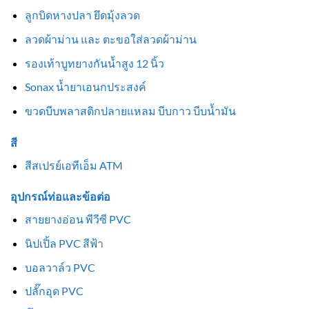
ลูกบิดหางปลา ยึดมุ้งลวด
ลวดผ้าม่าน และ ตะขอใส่ลวดผ้าม่าน
รองเท้าบูทยางกันน้ำสูง 12 นิ้ว
Sonax น้ำยาเอนกประสงค์
ขวดบีบพลาสติกปลายแหลม บีบกาว บีบน้ำมัน
สี
สีสเปรย์เอทีเอ็ม ATM
อุปกรณ์ท่อและข้อต่อ
สายยางอ่อน พีวีซี PVC
นิปเปิ้ล PVC สีฟ้า
บอลวาล์ว PVC
ปลั๊กอุด PVC