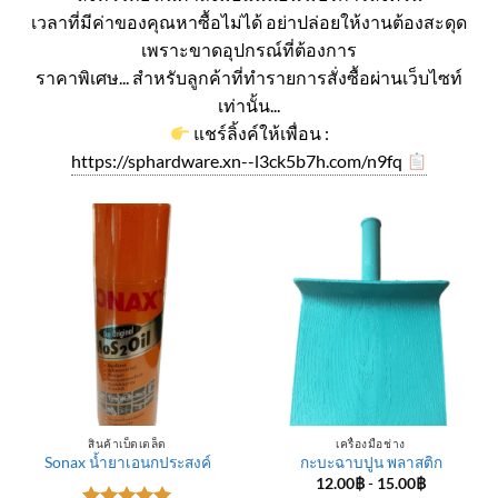
เวลาที่มีค่าของคุณหาซื้อไม่ได้ อย่าปล่อยให้งานต้องสะดุด
เพราะขาดอุปกรณ์ที่ต้องการ
ราคาพิเศษ... สำหรับลูกค้าที่ทำรายการสั่งซื้อผ่านเว็บไซท์
เท่านั้น...
แชร์ลิ้งค์ให้เพื่อน :
https://sphardware.xn--l3ck5b7h.com/n9fq
สินค้าเบ็ดเตล็ด
เครื่องมือช่าง
Sonax น้ำยาเอนกประสงค์
กะบะฉาบปูน พลาสติก
12.00
฿
-
15.00
฿