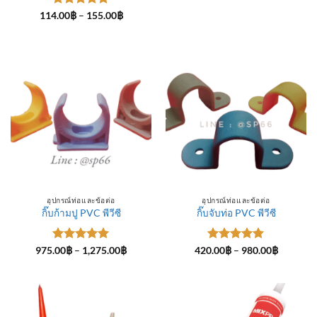
ให้คะแนน
Price
114.00
฿
–
155.00
฿
range:
5
ตั้งแต่ 1-
114.00฿
5 คะแนน
through
155.00฿
อุปกรณ์ท่อและข้อต่อ
อุปกรณ์ท่อและข้อต่อ
กิ๊บก้ามปู PVC พีวีซี
กิ๊บจับท่อ PVC พีวีซี
ให้คะแนน
Price
ให้คะแนน
Price
975.00
฿
–
1,275.00
฿
420.00
฿
–
980.00
฿
range:
range:
5
ตั้งแต่ 1-
5
ตั้งแต่ 1-
975.00฿
420.00฿
5 คะแนน
5 คะแนน
through
through
1,275.00฿
980.00฿