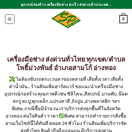
ข้าม
อุปกรณ์ก่อสร้าง เครื่องมือช่าง ส่งเร็ว ส่งด่วนทั่วประเทศ...
ไป
ยัง
0
เนื้อหา
เครื่องมือช่าง ส่งด่วนทั่วไทย ทุกเขต/ตำบล
โพธิ์ม่วงพันธ์ อำเภอสามโก้ อ่างทอง
ไม่ต้องขับรถตระเวนหาของหลายที่ เสียทั้งเวลา เสียทั้ง
ค่าน้ำมัน... ร้านสิณเพิ่มฮาร์ดแวร์ ขอแนะนำเครื่องมือช่าง
อุปกรณ์ก่อสร้าง คุณภาพดี เช่น ซิลิโคน ,สีสเปรย์ ,บานพับ ,น๊อต
สกรู ตะปู,พุกเหล็ก ,แปรงทาสี ,ถังปูน ,อ่างพลาสติก ฯลฯ
พิเศษ..กรณีซื้อมีจำนวน เราบริการส่งทุกพื้นที่ในจังหวัด
อ่างทอง สนใจสินค้า ราคา
พิเศษ สามารถทำรายการสั่งซื้อ
ผ่านเว็บไซท์นี้ได้ทันที ตลอด 24 ชั่วโมง ร้านสิณเพิ่มบริการจัด
ส่งทั่วไทย สินค้าถึงมือแน่นอน มีบริการส่งด่วน