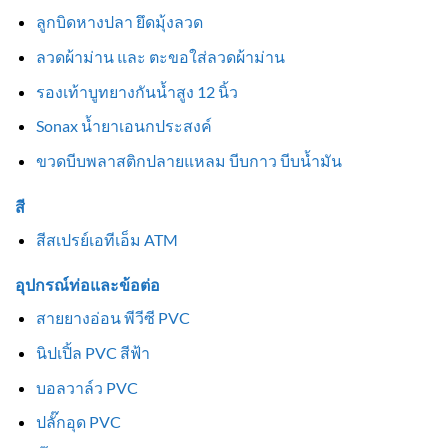
ลูกบิดหางปลา ยึดมุ้งลวด
ลวดผ้าม่าน และ ตะขอใส่ลวดผ้าม่าน
รองเท้าบูทยางกันน้ำสูง 12 นิ้ว
Sonax น้ำยาเอนกประสงค์
ขวดบีบพลาสติกปลายแหลม บีบกาว บีบน้ำมัน
สี
สีสเปรย์เอทีเอ็ม ATM
อุปกรณ์ท่อและข้อต่อ
สายยางอ่อน พีวีซี PVC
นิปเปิ้ล PVC สีฟ้า
บอลวาล์ว PVC
ปลั๊กอุด PVC