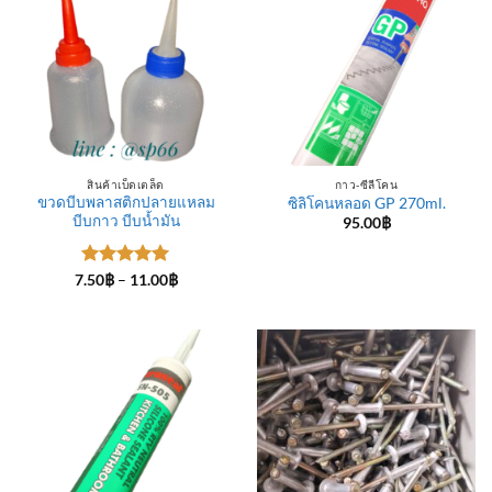
สินค้าเบ็ดเตล็ด
กาว-ซีลีโคน
ขวดบีบพลาสติกปลายแหลม
ซิลิโคนหลอด GP 270ml.
บีบกาว บีบน้ำมัน
95.00
฿
ให้คะแนน
Price
7.50
฿
–
11.00
฿
range:
5
ตั้งแต่ 1-
7.50฿
5 คะแนน
through
11.00฿