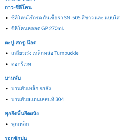
กาว-ซีลีโคน
ซิลิโคนไร้กรด กันเชื้อรา SN-505 สีขาว และ แบบใส
ซิลิโคนหลอด GP 270ml.
ตะปู-สกรู-น๊อต
เกลียวเร่ง เหล็กหล่อ Turnbuckle
ดอกรีเวท
บานพับ
บานพับเหล็ก ยกลัง
บานพับสแตนเลสแท้ 304
พุกยึดพื้นยึดผนัง
พุกเหล็ก
รอกชักปูน