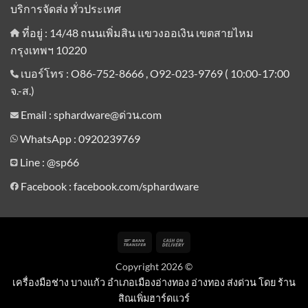
บริการจัดส่ง ทั่วประเทศ
ที่อยู่ : 14/48 ถนนเพิ่มสิน แขวงออเงิน เขตสายไหม
กรุงเทพฯ 10220
เบอร์โทร : O86-752-8666 , O92-023-9769 ( 10:00-17:00
จ.-ส.)
Email : sphardware@ด่วน.com
WhatsApp : 0920239769
Line :
@sp66
Facebook : facebook.com/sphardware
Bank
Cash
Transfer
On
Copyright 2026 ©
Delivery
เครื่องมือช่าง บางแก้ว อำเภอเมืองอ่างทอง อ่างทอง ส่งด่วน โดย ร้าน
สิณเพิ่มฮาร์ดแวร์