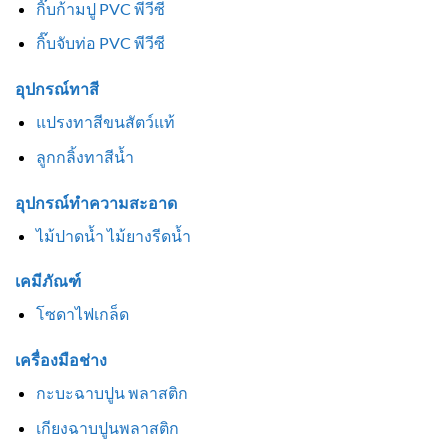
กิ๊บก้ามปู PVC พีวีซี
กิ๊บจับท่อ PVC พีวีซี
อุปกรณ์ทาสี
แปรงทาสีขนสัตว์แท้
ลูกกลิ้งทาสีน้ำ
อุปกรณ์ทำความสะอาด
ไม้ปาดน้ำ ไม้ยางรีดน้ำ
เคมีภัณฑ์
โซดาไฟเกล็ด
เครื่องมือช่าง
กะบะฉาบปูน พลาสติก
เกียงฉาบปูนพลาสติก