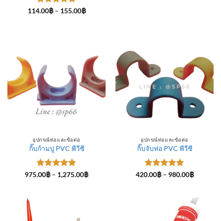
ให้คะแนน
Price
114.00
฿
–
155.00
฿
range:
5
ตั้งแต่ 1-
114.00฿
5 คะแนน
through
155.00฿
อุปกรณ์ท่อและข้อต่อ
อุปกรณ์ท่อและข้อต่อ
กิ๊บก้ามปู PVC พีวีซี
กิ๊บจับท่อ PVC พีวีซี
ให้คะแนน
Price
ให้คะแนน
Price
975.00
฿
–
1,275.00
฿
420.00
฿
–
980.00
฿
range:
range:
5
ตั้งแต่ 1-
5
ตั้งแต่ 1-
975.00฿
420.00฿
5 คะแนน
5 คะแนน
through
through
1,275.00฿
980.00฿