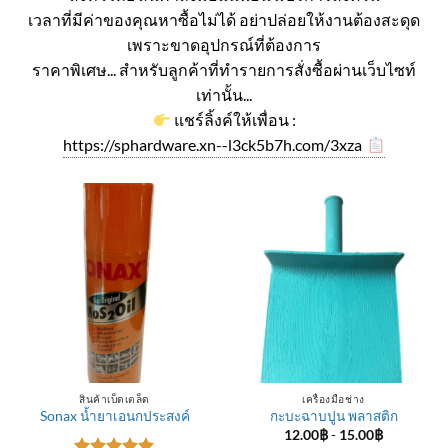
เวลาที่มีค่าของคุณหาซื้อไม่ได้ อย่าปล่อยให้งานต้องสะดุด
เพราะขาดอุปกรณ์ที่ต้องการ
ราคาพิเศษ... สำหรับลูกค้าที่ทำรายการสั่งซื้อผ่านเว็บไซท์
เท่านั้น...
แชร์ลิ้งค์ให้เพื่อน :
https://sphardware.xn--l3ck5b7h.com/3xza
สินค้าเบ็ดเตล็ด
เครื่องมือช่าง
Sonax น้ำยาเอนกประสงค์
กะบะฉาบปูน พลาสติก
12.00
฿
-
15.00
฿