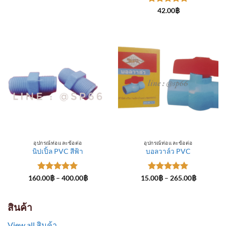
through
ให้คะแนน
300.00฿
42.00
฿
5
ตั้งแต่ 1-
5 คะแนน
อุปกรณ์ท่อและข้อต่อ
อุปกรณ์ท่อและข้อต่อ
นิปเปิ้ล PVC สีฟ้า
บอลวาล์ว PVC
ให้คะแนน
Price
ให้คะแนน
Price
160.00
฿
–
400.00
฿
15.00
฿
–
265.00
฿
range:
range:
5
ตั้งแต่ 1-
5
ตั้งแต่ 1-
160.00฿
15.00฿
5 คะแนน
5 คะแนน
through
through
400.00฿
265.00฿
สินค้า
View all สินค้า