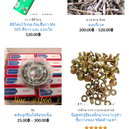
กาว-ซีลีโคน
ตะปู-สกรู-น๊อต
ซิลิโคนไร้กรด กันเชื้อรา SN-
ดอกรีเวท
505 สีขาว และ แบบใส
Price
200.00
฿
–
520.00
฿
range:
120.00
฿
200.00฿
through
520.00฿
ล้อ
เหล็กฉากเจาะรูและอุปกรณ์
น๊อตสกรูยึดเหล็กฉากเจาะรูทำ
ตลับลูกปืนใส่ล้อรถเข็น
ชั้นวางของ ชนิดด้านเท่า
Price
25.00
฿
–
300.00
฿
range:
25.00฿