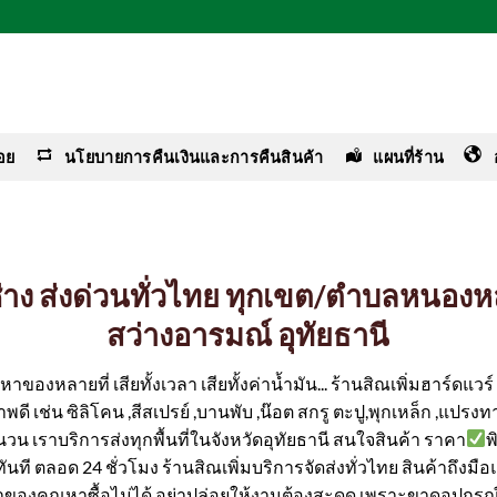
อย
นโยบายการคืนเงินและการคืนสินค้า
แผนที่ร้าน
อช่าง ส่งด่วนทั่วไทย ทุกเขต/ตำบลหนอง
สว่างอารมณ์ อุทัยธานี
ของหลายที่ เสียทั้งเวลา เสียทั้งค่าน้ำมัน... ร้านสิณเพิ่มฮาร์ดแว
ดี เช่น ซิลิโคน ,สีสเปรย์ ,บานพับ ,น๊อต สกรู ตะปู,พุกเหล็ก ,แปรงทา
นวน เราบริการส่งทุกพื้นที่ในจังหวัดอุทัยธานี สนใจสินค้า ราคา
พ
ได้ทันที ตลอด 24 ชั่วโมง ร้านสิณเพิ่มบริการจัดส่งทั่วไทย สินค้าถึงม
ค่าของคุณหาซื้อไม่ได้ อย่าปล่อยให้งานต้องสะดุด เพราะขาดอุปกรณ์