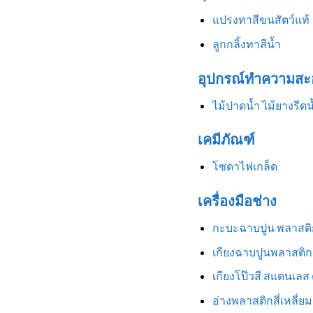
แปรงทาสีขนสัตว์แท้
ลูกกลิ้งทาสีน้ำ
อุปกรณ์ทำความสะ
ไม้ปาดน้ำ ไม้ยางรีดน
เคมีภัณฑ์
โซดาไฟเกล็ด
เครื่องมือช่าง
กะบะฉาบปูน พลาสติ
เกียงฉาบปูนพลาสติก
เกียงโป๊วสี สแตนเลส
อ่างพลาสติกสี่เหลี่ยม