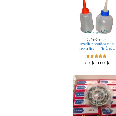
สินค้าเบ็ดเตล็ด
ขวดบีบพลาสติกปลาย
แหลม บีบกาว บีบน้ำมัน
ให้คะแนน
Pric
7.50
฿
–
11.00
฿
rang
5
ตั้งแต่ 1-
7.50
5 คะแนน
thro
11.0