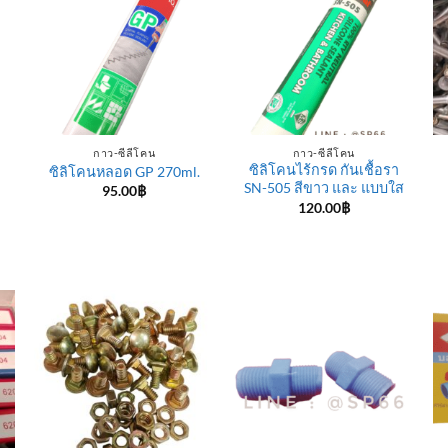
กาว-ซีลีโคน
กาว-ซีลีโคน
ซิลิโคนไร้กรด กันเชื้อรา
ซิลิโคนหลอด GP 270ml.
SN-505 สีขาว และ แบบใส
95.00
฿
120.00
฿
e
e:
฿
ugh
0฿