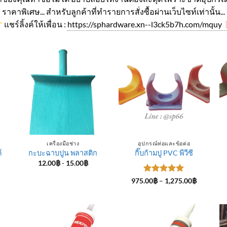
ราคาพิเศษ... สำหรับลูกค้าที่ทำรายการสั่งซื้อผ่านเว็บไซท์เท่านั้น...
แชร์ลิ้งค์ให้เพื่อน :
https://sphardware.xn--l3ck5b7h.com/mquy
เครื่องมือช่าง
อุปกรณ์ท่อและข้อต่อ
์
กะบะฉาบปูน พลาสติก
กิ๊บก้ามปู PVC พีวีซี
12.00
฿
-
15.00
฿
ice
ให้คะแนน
Price
975.00
฿
–
1,275.00
฿
nge:
range:
5
ตั้งแต่ 1-
4.00฿
975.00฿
5 คะแนน
rough
through
5.00฿
1,275.00