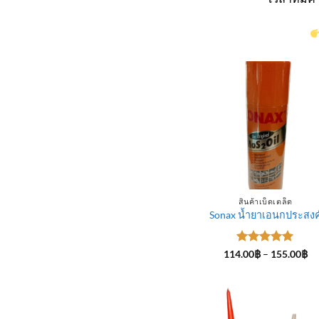
สินค้าเบ็ดเตล็ด
Sonax น้ำยาเอนกประสงค
ให้คะแนน
Pr
114.00
฿
–
155.00
฿
ra
5
ตั้งแต่ 1-
11
5 คะแนน
th
15