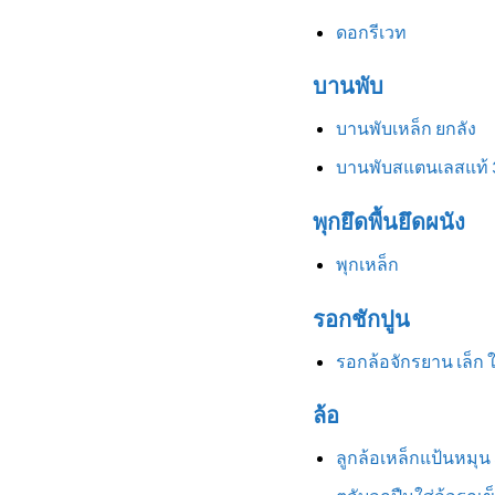
ดอกรีเวท
บานพับ
บานพับเหล็ก ยกลัง
บานพับสแตนเลสแท้ 
พุกยึดพื้นยึดผนัง
พุกเหล็ก
รอกชักปูน
รอกล้อจักรยาน เล็ก 
ล้อ
ลูกล้อเหล็กแป้นหมุน 3