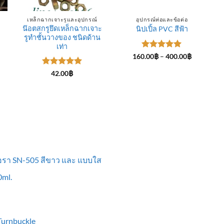
เหล็กฉากเจาะรูและอุปกรณ์
อุปกรณ์ท่อและข้อต่อ
น๊อตสกรูยึดเหล็กฉากเจาะ
นิปเปิ้ล PVC สีฟ้า
รูทำชั้นวางของ ชนิดด้าน
ce
ge:
เท่า
.00฿
ให้คะแนน
Price
160.00
฿
–
400.00
฿
rough
range:
5
ตั้งแต่ 1-
0.00฿
160.00฿
5 คะแนน
ให้คะแนน
42.00
฿
through
5
ตั้งแต่ 1-
400.00฿
5 คะแนน
ื้อรา SN-505 สีขาว และ แบบใส
ml.
 Turnbuckle