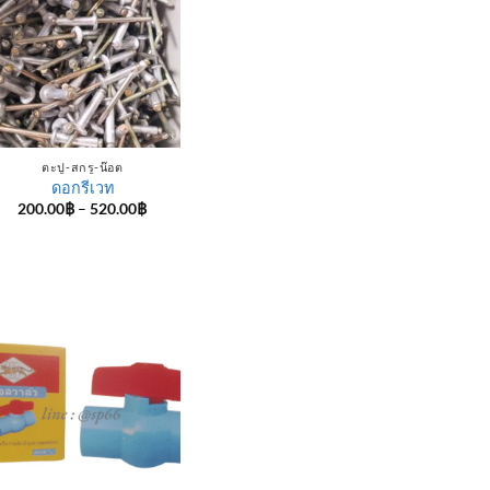
ตะปู-สกรู-น๊อต
ดอกรีเวท
Price
200.00
฿
–
520.00
฿
range:
200.00฿
through
520.00฿