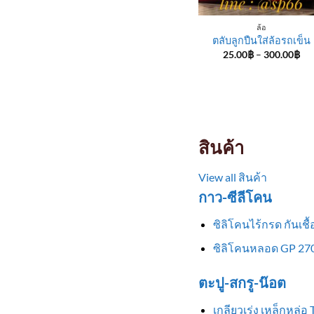
ล้อ
ตลับลูกปืนใส่ล้อรถเข็น
Pri
25.00
฿
–
300.00
฿
ran
25
th
30
สินค้า
View all สินค้า
กาว-ซีลีโคน
ซิลิโคนไร้กรด กันเช
ซิลิโคนหลอด GP 270
ตะปู-สกรู-น๊อต
เกลียวเร่ง เหล็กหล่อ