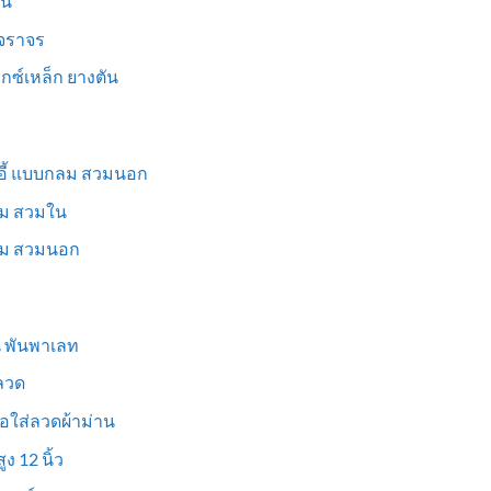
็น
นจราจร
ม็กซ์เหล็ก ยางตัน
าอี้ แบบกลม สวมนอก
่ยม สวมใน
ี่ยม สวมนอก
ูน พันพาเลท
งลวด
อใส่ลวดผ้าม่าน
ง 12 นิ้ว