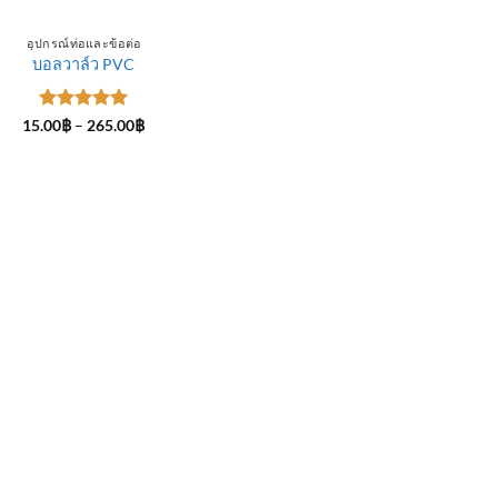
อุปกรณ์ท่อและข้อต่อ
บอลวาล์ว PVC
ให้คะแนน
Price
15.00
฿
–
265.00
฿
range:
5
ตั้งแต่ 1-
15.00฿
5 คะแนน
through
265.00฿