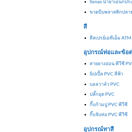
Sonax น้ำยาเอนกประ
ขวดบีบพลาสติกปลาย
สี
สีสเปรย์เอทีเอ็ม ATM
อุปกรณ์ท่อและข้อต
สายยางอ่อน พีวีซี P
นิปเปิ้ล PVC สีฟ้า
บอลวาล์ว PVC
ปลั๊กอุด PVC
กิ๊บก้ามปู PVC พีวีซี
กิ๊บจับท่อ PVC พีวีซี
อุปกรณ์ทาสี