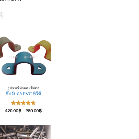
อุปกรณ์ท่อและข้อต่อ
กิ๊บจับท่อ PVC พีวีซี
ให้คะแนน
Price
420.00
฿
–
980.00
฿
range:
5
ตั้งแต่ 1-
420.00฿
5 คะแนน
through
฿
980.00฿