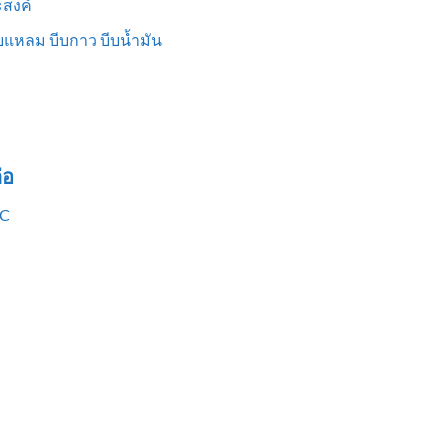
สงค์
แหลม บีบกาว บีบน้ำมัน
่อ
VC