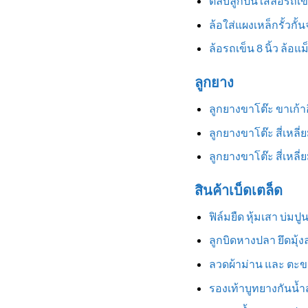
ตลับลูกปืนใส่ล้อรถเข
ล้อใส่แผงเหล็กรั้วกั้
ล้อรถเข็น 8 นิ้ว ล้อแ
ลูกยาง
ลูกยางขาโต๊ะ ขาเก้
ลูกยางขาโต๊ะ สี่เหลี
ลูกยางขาโต๊ะ สี่เหล
สินค้าเบ็ดเตล็ด
ฟิล์มยืด หุ้มเสา บ่มป
ลูกบิดหางปลา ยึดมุ้
ลวดผ้าม่าน และ ตะข
รองเท้าบูทยางกันน้ำสู