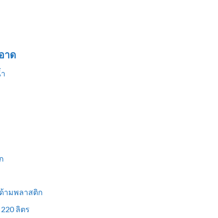
อาด
้ำ
ก
 ด้ามพลาสติก
 220 ลิตร