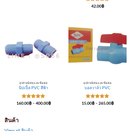
through
ให้คะแนน
300.00฿
42.00
฿
5
ตั้งแต่ 1-
5 คะแนน
อุปกรณ์ท่อและข้อต่อ
อุปกรณ์ท่อและข้อต่อ
นิปเปิ้ล PVC สีฟ้า
บอลวาล์ว PVC
ให้คะแนน
Price
ให้คะแนน
Price
160.00
฿
–
400.00
฿
15.00
฿
–
265.00
฿
range:
range:
5
ตั้งแต่ 1-
5
ตั้งแต่ 1-
160.00฿
15.00฿
5 คะแนน
5 คะแนน
through
through
400.00฿
265.00฿
สินค้า
View all สินค้า