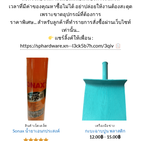
เวลาที่มีค่าของคุณหาซื้อไม่ได้ อย่าปล่อยให้งานต้องสะดุด
เพราะขาดอุปกรณ์ที่ต้องการ
ราคาพิเศษ... สำหรับลูกค้าที่ทำรายการสั่งซื้อผ่านเว็บไซท์
เท่านั้น...
แชร์ลิ้งค์ให้เพื่อน :
https://sphardware.xn--l3ck5b7h.com/3qiv
สินค้าเบ็ดเตล็ด
เครื่องมือช่าง
Sonax น้ำยาเอนกประสงค์
กะบะฉาบปูน พลาสติก
12.00
฿
-
15.00
฿