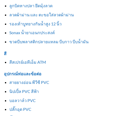
ลูกบิดหางปลา ยึดมุ้งลวด
ลวดผ้าม่าน และ ตะขอใส่ลวดผ้าม่าน
รองเท้าบูทยางกันน้ำสูง 12 นิ้ว
Sonax น้ำยาเอนกประสงค์
ขวดบีบพลาสติกปลายแหลม บีบกาว บีบน้ำมัน
สี
สีสเปรย์เอทีเอ็ม ATM
อุปกรณ์ท่อและข้อต่อ
สายยางอ่อน พีวีซี PVC
นิปเปิ้ล PVC สีฟ้า
บอลวาล์ว PVC
ปลั๊กอุด PVC