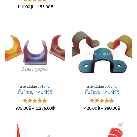
ให้คะแนน
Price
114.00
฿
–
155.00
฿
range:
5
ตั้งแต่ 1-
114.00฿
5 คะแนน
through
155.00฿
อุปกรณ์ท่อและข้อต่อ
อุปกรณ์ท่อและข้อต่อ
กิ๊บก้ามปู PVC พีวีซี
กิ๊บจับท่อ PVC พีวีซี
ให้คะแนน
Price
ให้คะแนน
Price
975.00
฿
–
1,275.00
฿
420.00
฿
–
980.00
฿
range:
range:
5
ตั้งแต่ 1-
5
ตั้งแต่ 1-
975.00฿
420.00฿
5 คะแนน
5 คะแนน
through
through
1,275.00฿
980.00฿