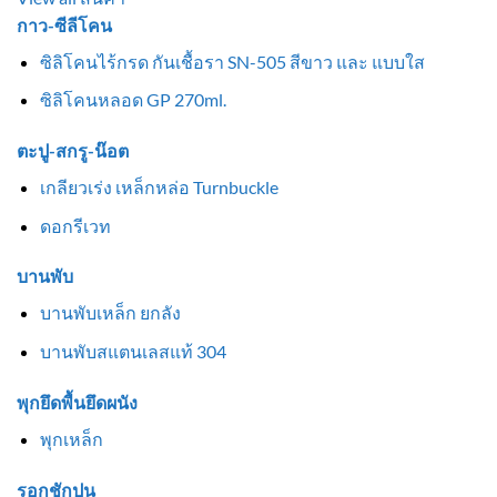
กาว-ซีลีโคน
ซิลิโคนไร้กรด กันเชื้อรา SN-505 สีขาว และ แบบใส
ซิลิโคนหลอด GP 270ml.
ตะปู-สกรู-น๊อต
เกลียวเร่ง เหล็กหล่อ Turnbuckle
ดอกรีเวท
บานพับ
บานพับเหล็ก ยกลัง
บานพับสแตนเลสแท้ 304
พุกยึดพื้นยึดผนัง
พุกเหล็ก
รอกชักปูน