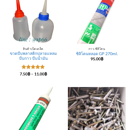
สินค้าเบ็ดเตล็ด
กาว-ซีลีโคน
ขวดบีบพลาสติกปลายแหลม
ซิลิโคนหลอด GP 270ml.
บีบกาว บีบน้ำมัน
95.00
฿
ให้คะแนน
Price
7.50
฿
–
11.00
฿
range:
5
ตั้งแต่ 1-
7.50฿
5 คะแนน
through
11.00฿