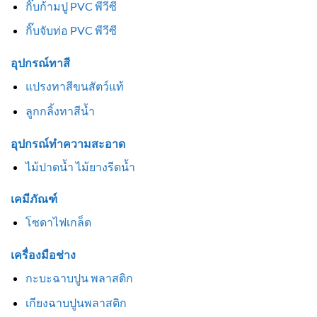
กิ๊บก้ามปู PVC พีวีซี
กิ๊บจับท่อ PVC พีวีซี
อุปกรณ์ทาสี
แปรงทาสีขนสัตว์แท้
ลูกกลิ้งทาสีน้ำ
อุปกรณ์ทำความสะอาด
ไม้ปาดน้ำ ไม้ยางรีดน้ำ
เคมีภัณฑ์
โซดาไฟเกล็ด
เครื่องมือช่าง
กะบะฉาบปูน พลาสติก
เกียงฉาบปูนพลาสติก