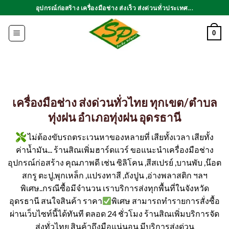
ข้าม
อุปกรณ์ก่อสร้าง เครื่องมือช่าง ส่งเร็ว ส่งด่วนทั่วประเทศ...
ไป
ยัง
0
เนื้อหา
เครื่องมือช่าง ส่งด่วนทั่วไทย ทุกเขต/ตำบล
ทุ่งฝน อำเภอทุ่งฝน อุดรธานี
ไม่ต้องขับรถตระเวนหาของหลายที่ เสียทั้งเวลา เสียทั้ง
ค่าน้ำมัน... ร้านสิณเพิ่มฮาร์ดแวร์ ขอแนะนำเครื่องมือช่าง
อุปกรณ์ก่อสร้าง คุณภาพดี เช่น ซิลิโคน ,สีสเปรย์ ,บานพับ ,น๊อต
สกรู ตะปู,พุกเหล็ก ,แปรงทาสี ,ถังปูน ,อ่างพลาสติก ฯลฯ
พิเศษ..กรณีซื้อมีจำนวน เราบริการส่งทุกพื้นที่ในจังหวัด
อุดรธานี สนใจสินค้า ราคา
พิเศษ สามารถทำรายการสั่งซื้อ
ผ่านเว็บไซท์นี้ได้ทันที ตลอด 24 ชั่วโมง ร้านสิณเพิ่มบริการจัด
ส่งทั่วไทย สินค้าถึงมือแน่นอน มีบริการส่งด่วน