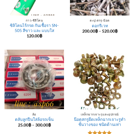
กาว-ซีลีโคน
ตะปู-สกรู-น๊อต
ซิลิโคนไร้กรด กันเชื้อรา SN-
ดอกรีเวท
505 สีขาว และ แบบใส
Price
200.00
฿
–
520.00
฿
range:
120.00
฿
200.00฿
through
520.00฿
ล้อ
เหล็กฉากเจาะรูและอุปกรณ์
น๊อตสกรูยึดเหล็กฉากเจาะรูทำ
ตลับลูกปืนใส่ล้อรถเข็น
ชั้นวางของ ชนิดด้านเท่า
Price
25.00
฿
–
300.00
฿
range:
25.00฿