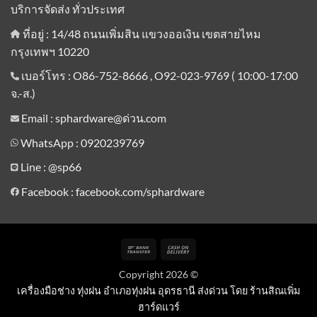
บริการจัดส่ง ทั่วประเทศ
ที่อยู่ : 14/48 ถนนเพิ่มสิน แขวงออเงิน เขตสายไหม
กรุงเทพฯ 10220
เบอร์โทร : O86-752-8666 , O92-023-9769 ( 10:00-17:00
จ.-ส.)
Email : sphardware@ด่วน.com
WhatsApp : 0920239769
Line :
@sp66
Facebook : facebook.com/sphardware
Bank
Cash
Transfer
On
Copyright 2026 ©
Delivery
เครื่องมือช่าง ทุ่งฝน อำเภอทุ่งฝน อุดรธานี ส่งด่วน โดย ร้านสิณเพิ่ม
ฮาร์ดแวร์