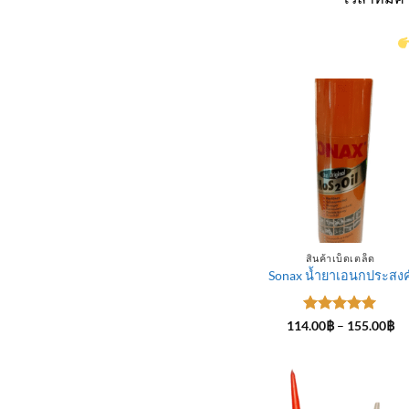
สินค้าเบ็ดเตล็ด
Sonax น้ำยาเอนกประสงค
ให้คะแนน
Pr
114.00
฿
–
155.00
฿
ra
5
ตั้งแต่ 1-
11
5 คะแนน
th
15