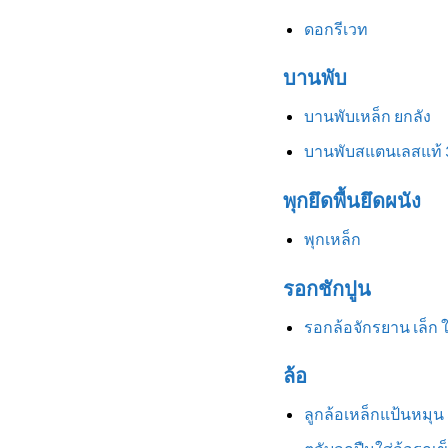
ดอกรีเวท
บานพับ
บานพับเหล็ก ยกลัง
บานพับสแตนเลสแท้ 
พุกยึดพื้นยึดผนัง
พุกเหล็ก
รอกชักปูน
รอกล้อจักรยาน เล็ก 
ล้อ
ลูกล้อเหล็กแป้นหมุน 3