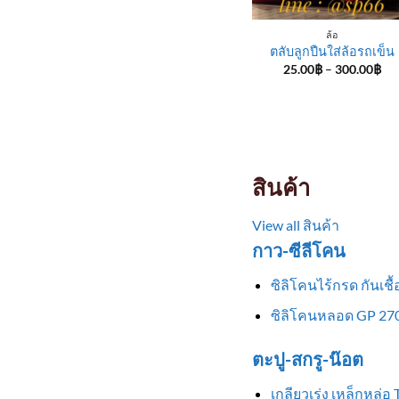
ล้อ
ตลับลูกปืนใส่ล้อรถเข็น
Pri
25.00
฿
–
300.00
฿
ran
25
th
30
สินค้า
View all สินค้า
กาว-ซีลีโคน
ซิลิโคนไร้กรด กันเช
ซิลิโคนหลอด GP 270
ตะปู-สกรู-น๊อต
เกลียวเร่ง เหล็กหล่อ