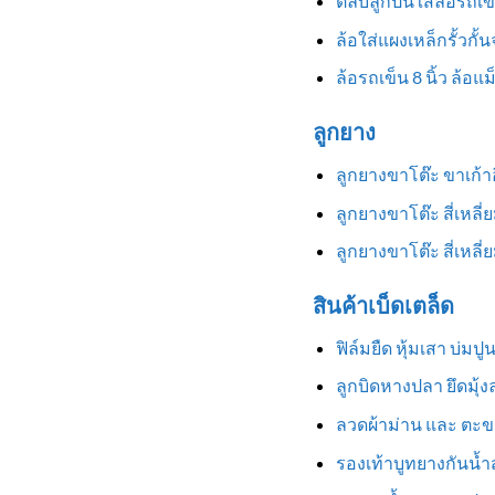
ตลับลูกปืนใส่ล้อรถเข
ล้อใส่แผงเหล็กรั้วกั้
ล้อรถเข็น 8 นิ้ว ล้อแ
ลูกยาง
ลูกยางขาโต๊ะ ขาเก้
ลูกยางขาโต๊ะ สี่เหลี
ลูกยางขาโต๊ะ สี่เหล
สินค้าเบ็ดเตล็ด
ฟิล์มยืด หุ้มเสา บ่มป
ลูกบิดหางปลา ยึดมุ้
ลวดผ้าม่าน และ ตะข
รองเท้าบูทยางกันน้ำสู