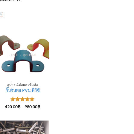
อุปกรณ์ท่อและข้อต่อ
กิ๊บจับท่อ PVC พีวีซี
ให้คะแนน
Price
420.00
฿
–
980.00
฿
range:
5
ตั้งแต่ 1-
420.00฿
5 คะแนน
through
฿
980.00฿