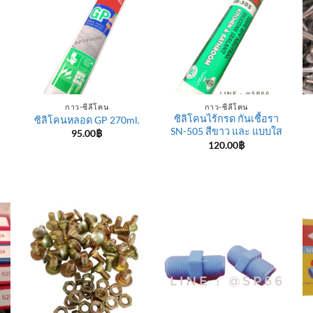
กาว-ซีลีโคน
กาว-ซีลีโคน
ซิลิโคนไร้กรด กันเชื้อรา
ซิลิโคนหลอด GP 270ml.
SN-505 สีขาว และ แบบใส
95.00
฿
120.00
฿
e
e:
฿
ugh
0฿