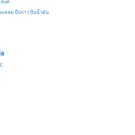
สงค์
แหลม บีบกาว บีบน้ำมัน
่อ
VC