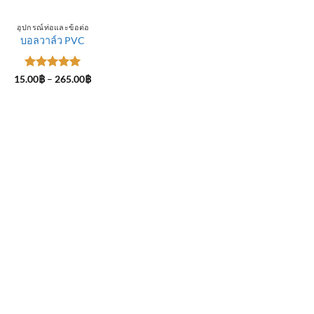
อุปกรณ์ท่อและข้อต่อ
บอลวาล์ว PVC
ให้คะแนน
Price
15.00
฿
–
265.00
฿
range:
5
ตั้งแต่ 1-
15.00฿
5 คะแนน
through
265.00฿