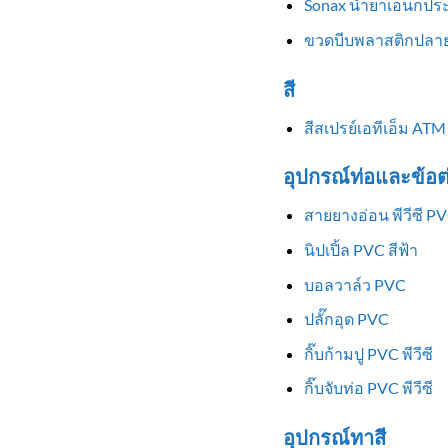
Sonax น้ำยาเอนกประ
ขวดบีบพลาสติกปลาย
สี
สีสเปรย์เอทีเอ็ม ATM
อุปกรณ์ท่อและข้อต
สายยางอ่อน พีวีซี P
นิปเปิ้ล PVC สีฟ้า
บอลวาล์ว PVC
ปลั๊กอุด PVC
กิ๊บก้ามปู PVC พีวีซี
กิ๊บจับท่อ PVC พีวีซี
อุปกรณ์ทาสี