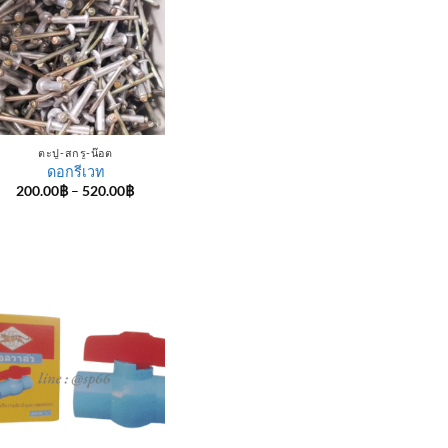
ตะปู-สกรู-น๊อต
ดอกรีเวท
Price
200.00
฿
–
520.00
฿
range:
200.00฿
through
520.00฿