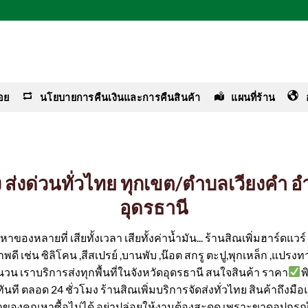
อย
นโยบายการคืนเงินและการคืนสินค้า
แผนที่ร้าน
าง ส่งด่วนทั่วไทย ทุกเขต/ตำบลเวียงคำ 
อุดรธานี
ของหลายที่ เสียทั้งเวลา เสียทั้งค่าน้ำมัน... ร้านสิณเพิ่มฮาร์ดแว
ดี เช่น ซิลิโคน ,สีสเปรย์ ,บานพับ ,น๊อต สกรู ตะปู,พุกเหล็ก ,แปรงทา
ำนวน เราบริการส่งทุกพื้นที่ในจังหวัดอุดรธานี สนใจสินค้า ราคา
พ
ได้ทันที ตลอด 24 ชั่วโมง ร้านสิณเพิ่มบริการจัดส่งทั่วไทย สินค้าถึงม
ค่าของคุณหาซื้อไม่ได้ อย่าปล่อยให้งานต้องสะดุด เพราะขาดอุปกรณ์