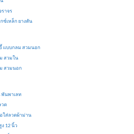
็น
นจราจร
ม็กซ์เหล็ก ยางตัน
าอี้ แบบกลม สวมนอก
่ยม สวมใน
ี่ยม สวมนอก
ูน พันพาเลท
งลวด
อใส่ลวดผ้าม่าน
ง 12 นิ้ว