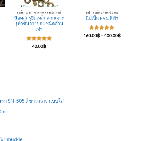
เหล็กฉากเจาะรูและอุปกรณ์
อุปกรณ์ท่อและข้อต่อ
น๊อตสกรูยึดเหล็กฉากเจาะ
นิปเปิ้ล PVC สีฟ้า
รูทำชั้นวางของ ชนิดด้าน
ce
ge:
เท่า
.00฿
ให้คะแนน
Price
160.00
฿
–
400.00
฿
rough
range:
5
ตั้งแต่ 1-
0.00฿
160.00฿
5 คะแนน
ให้คะแนน
42.00
฿
through
5
ตั้งแต่ 1-
400.00฿
5 คะแนน
ื้อรา SN-505 สีขาว และ แบบใส
ml.
 Turnbuckle