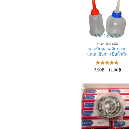
สินค้าเบ็ดเตล็ด
ขวดบีบพลาสติกปลาย
แหลม บีบกาว บีบน้ำมัน
ให้คะแนน
Pric
7.50
฿
–
11.00
฿
rang
5
ตั้งแต่ 1-
7.50
5 คะแนน
thro
11.0