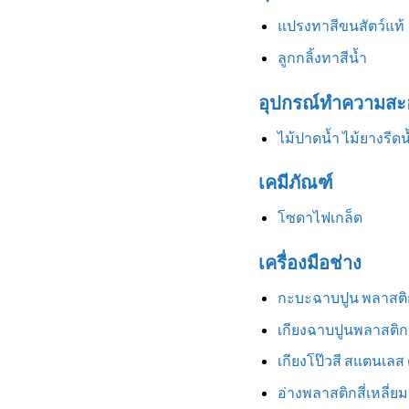
แปรงทาสีขนสัตว์แท้
ลูกกลิ้งทาสีน้ำ
อุปกรณ์ทำความสะ
ไม้ปาดน้ำ ไม้ยางรีดน
เคมีภัณฑ์
โซดาไฟเกล็ด
เครื่องมือช่าง
กะบะฉาบปูน พลาสติ
เกียงฉาบปูนพลาสติก
เกียงโป๊วสี สแตนเลส
อ่างพลาสติกสี่เหลี่ยม