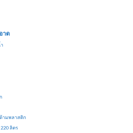
อาด
้ำ
ก
 ด้ามพลาสติก
 220 ลิตร