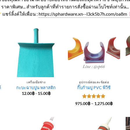
ราคาพิเศษ... สำหรับลูกค้าที่ทำรายการสั่งซื้อผ่านเว็บไซท์เท่านั้น...
แชร์ลิ้งค์ให้เพื่อน :
https://sphardware.xn--l3ck5b7h.com/oa8m
เครื่องมือช่าง
อุปกรณ์ท่อและข้อต่อ
์
กะบะฉาบปูน พลาสติก
กิ๊บก้ามปู PVC พีวีซี
12.00
฿
-
15.00
฿
ice
ให้คะแนน
Price
975.00
฿
–
1,275.00
฿
nge:
range:
5
ตั้งแต่ 1-
4.00฿
975.00฿
5 คะแนน
rough
through
5.00฿
1,275.00