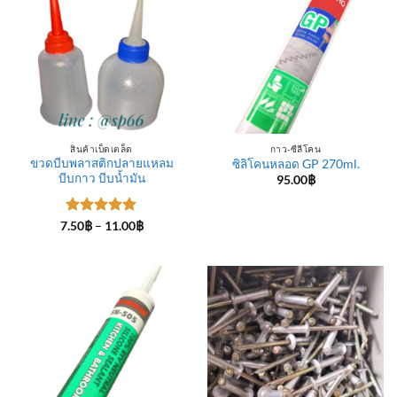
สินค้าเบ็ดเตล็ด
กาว-ซีลีโคน
ขวดบีบพลาสติกปลายแหลม
ซิลิโคนหลอด GP 270ml.
บีบกาว บีบน้ำมัน
95.00
฿
ให้คะแนน
Price
7.50
฿
–
11.00
฿
range:
5
ตั้งแต่ 1-
7.50฿
5 คะแนน
through
11.00฿