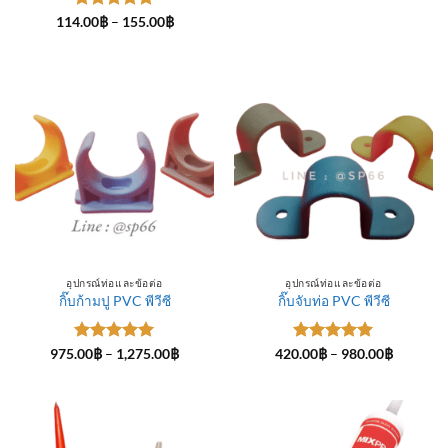
ให้คะแนน
Price
114.00
฿
–
155.00
฿
range:
5
ตั้งแต่ 1-
114.00฿
5 คะแนน
through
155.00฿
อุปกรณ์ท่อและข้อต่อ
อุปกรณ์ท่อและข้อต่อ
กิ๊บก้ามปู PVC พีวีซี
กิ๊บจับท่อ PVC พีวีซี
ให้คะแนน
Price
ให้คะแนน
Price
975.00
฿
–
1,275.00
฿
420.00
฿
–
980.00
฿
range:
range:
5
ตั้งแต่ 1-
5
ตั้งแต่ 1-
975.00฿
420.00฿
5 คะแนน
5 คะแนน
through
through
1,275.00฿
980.00฿