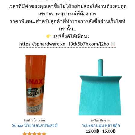
เวลาที่มีค่าของคุณหาซื้อไม่ได้ อย่าปล่อยให้งานต้องสะดุด
เพราะขาดอุปกรณ์ที่ต้องการ
ราคาพิเศษ... สำหรับลูกค้าที่ทำรายการสั่งซื้อผ่านเว็บไซท์
เท่านั้น...
แชร์ลิ้งค์ให้เพื่อน :
https://sphardware.xn--l3ck5b7h.com/j2ho
สินค้าเบ็ดเตล็ด
เครื่องมือช่าง
Sonax น้ำยาเอนกประสงค์
กะบะฉาบปูน พลาสติก
12.00
฿
-
15.00
฿