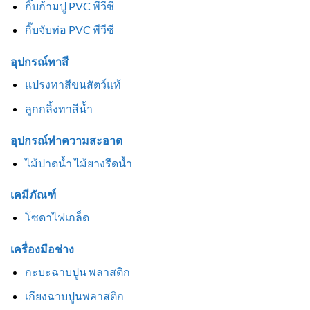
กิ๊บก้ามปู PVC พีวีซี
กิ๊บจับท่อ PVC พีวีซี
อุปกรณ์ทาสี
แปรงทาสีขนสัตว์แท้
ลูกกลิ้งทาสีน้ำ
อุปกรณ์ทำความสะอาด
ไม้ปาดน้ำ ไม้ยางรีดน้ำ
เคมีภัณฑ์
โซดาไฟเกล็ด
เครื่องมือช่าง
กะบะฉาบปูน พลาสติก
เกียงฉาบปูนพลาสติก