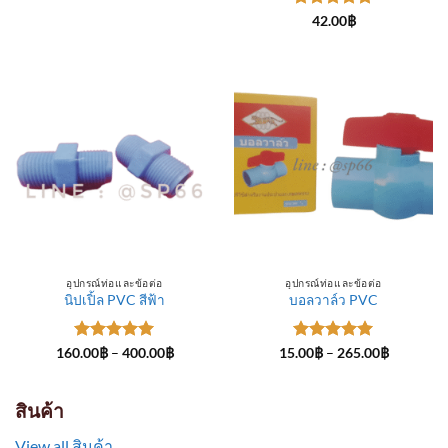
through
ให้คะแนน
300.00฿
42.00
฿
5
ตั้งแต่ 1-
5 คะแนน
อุปกรณ์ท่อและข้อต่อ
อุปกรณ์ท่อและข้อต่อ
นิปเปิ้ล PVC สีฟ้า
บอลวาล์ว PVC
ให้คะแนน
Price
ให้คะแนน
Price
160.00
฿
–
400.00
฿
15.00
฿
–
265.00
฿
range:
range:
5
ตั้งแต่ 1-
5
ตั้งแต่ 1-
160.00฿
15.00฿
5 คะแนน
5 คะแนน
through
through
400.00฿
265.00฿
สินค้า
View all สินค้า