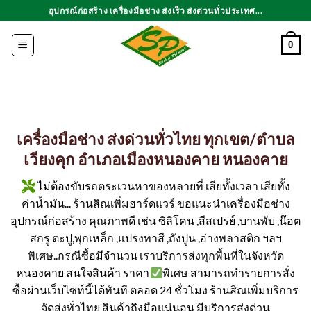
ข้าม
อุปกรณ์ก่อสร้าง เครื่องมือช่าง ส่งเร็ว ส่งด่วนทั่วประเทศ...
ไป
ยัง
0
เนื้อหา
เครื่องมือช่าง ส่งด่วนทั่วไทย ทุกเขต/ตำบล
เวียงคุก อำเภอเมืองหนองคาย หนองคาย
ไม่ต้องขับรถตระเวนหาของหลายที่ เสียทั้งเวลา เสียทั้ง
ค่าน้ำมัน... ร้านสิณเพิ่มฮาร์ดแวร์ ขอแนะนำเครื่องมือช่าง
อุปกรณ์ก่อสร้าง คุณภาพดี เช่น ซิลิโคน ,สีสเปรย์ ,บานพับ ,น๊อต
สกรู ตะปู,พุกเหล็ก ,แปรงทาสี ,ถังปูน ,อ่างพลาสติก ฯลฯ
พิเศษ..กรณีซื้อมีจำนวน เราบริการส่งทุกพื้นที่ในจังหวัด
หนองคาย สนใจสินค้า ราคา
พิเศษ สามารถทำรายการสั่ง
ซื้อผ่านเว็บไซท์นี้ได้ทันที ตลอด 24 ชั่วโมง ร้านสิณเพิ่มบริการ
จัดส่งทั่วไทย สินค้าถึงมือแน่นอน มีบริการส่งด่วน