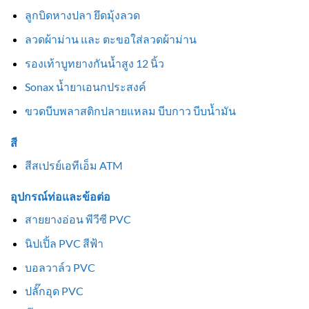
ลูกบิดหางปลา ยึดมุ้งลวด
ลวดผ้าม่าน และ ตะขอใส่ลวดผ้าม่าน
รองเท้าบูทยางกันน้ำสูง 12 นิ้ว
Sonax น้ำยาเอนกประสงค์
ขวดบีบพลาสติกปลายแหลม บีบกาว บีบน้ำมัน
สี
สีสเปรย์เอทีเอ็ม ATM
อุปกรณ์ท่อและข้อต่อ
สายยางอ่อน พีวีซี PVC
นิปเปิ้ล PVC สีฟ้า
บอลวาล์ว PVC
ปลั๊กอุด PVC