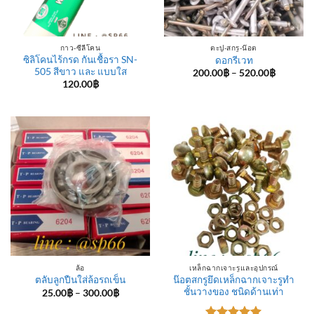
กาว-ซีลีโคน
ตะปู-สกรู-น๊อต
ซิลิโคนไร้กรด กันเชื้อรา SN-
ดอกรีเวท
505 สีขาว และ แบบใส
Price
200.00
฿
–
520.00
฿
range:
120.00
฿
200.00฿
through
520.00฿
ล้อ
เหล็กฉากเจาะรูและอุปกรณ์
น๊อตสกรูยึดเหล็กฉากเจาะรูทำ
ตลับลูกปืนใส่ล้อรถเข็น
ชั้นวางของ ชนิดด้านเท่า
Price
25.00
฿
–
300.00
฿
range:
25.00฿