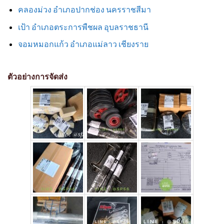
คลองม่วง อำเภอปากช่อง นครราชสีมา
เป้า อำเภอตระการพืชผล อุบลราชธานี
จอมหมอกแก้ว อำเภอแม่ลาว เชียงราย
ตัวอย่างการจัดส่ง