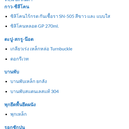
กาว-ซีลีโคน
ซิลิโคนไร้กรด กันเชื้อรา SN-505 สีขาว และ แบบใส
ซิลิโคนหลอด GP 270ml.
ตะปู-สกรู-น๊อต
เกลียวเร่ง เหล็กหล่อ Turnbuckle
ดอกรีเวท
บานพับ
บานพับเหล็ก ยกลัง
บานพับสแตนเลสแท้ 304
พุกยึดพื้นยึดผนัง
พุกเหล็ก
รอกชักปูน