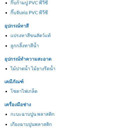
กิ๊บก้ามปู PVC พีวีซี
กิ๊บจับท่อ PVC พีวีซี
อุปกรณ์ทาสี
แปรงทาสีขนสัตว์แท้
ลูกกลิ้งทาสีน้ำ
อุปกรณ์ทำความสะอาด
ไม้ปาดน้ำ ไม้ยางรีดน้ำ
เคมีภัณฑ์
โซดาไฟเกล็ด
เครื่องมือช่าง
กะบะฉาบปูน พลาสติก
เกียงฉาบปูนพลาสติก