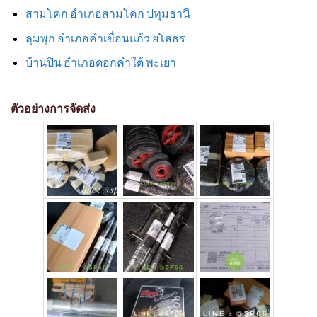
สามโคก อำเภอสามโคก ปทุมธานี
ลุมพุก อำเภอคำเขื่อนแก้ว ยโสธร
บ้านปิน อำเภอดอกคำใต้ พะเยา
ตัวอย่างการจัดส่ง