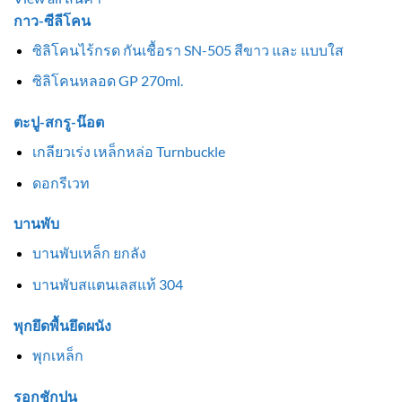
กาว-ซีลีโคน
ซิลิโคนไร้กรด กันเชื้อรา SN-505 สีขาว และ แบบใส
ซิลิโคนหลอด GP 270ml.
ตะปู-สกรู-น๊อต
เกลียวเร่ง เหล็กหล่อ Turnbuckle
ดอกรีเวท
บานพับ
บานพับเหล็ก ยกลัง
บานพับสแตนเลสแท้ 304
พุกยึดพื้นยึดผนัง
พุกเหล็ก
รอกชักปูน