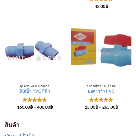
through
ให้คะแนน
300.00฿
42.00
฿
5
ตั้งแต่ 1-
5 คะแนน
อุปกรณ์ท่อและข้อต่อ
อุปกรณ์ท่อและข้อต่อ
นิปเปิ้ล PVC สีฟ้า
บอลวาล์ว PVC
ให้คะแนน
Price
ให้คะแนน
Price
160.00
฿
–
400.00
฿
15.00
฿
–
265.00
฿
range:
range:
5
ตั้งแต่ 1-
5
ตั้งแต่ 1-
160.00฿
15.00฿
5 คะแนน
5 คะแนน
through
through
400.00฿
265.00฿
สินค้า
View all สินค้า