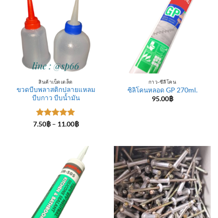
สินค้าเบ็ดเตล็ด
กาว-ซีลีโคน
ขวดบีบพลาสติกปลายแหลม
ซิลิโคนหลอด GP 270ml.
บีบกาว บีบน้ำมัน
95.00
฿
ให้คะแนน
Price
7.50
฿
–
11.00
฿
range:
5
ตั้งแต่ 1-
7.50฿
5 คะแนน
through
11.00฿