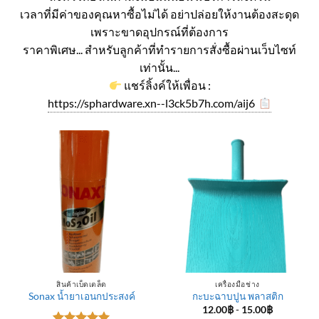
เวลาที่มีค่าของคุณหาซื้อไม่ได้ อย่าปล่อยให้งานต้องสะดุด
เพราะขาดอุปกรณ์ที่ต้องการ
ราคาพิเศษ... สำหรับลูกค้าที่ทำรายการสั่งซื้อผ่านเว็บไซท์
เท่านั้น...
แชร์ลิ้งค์ให้เพื่อน :
https://sphardware.xn--l3ck5b7h.com/aij6
สินค้าเบ็ดเตล็ด
เครื่องมือช่าง
Sonax น้ำยาเอนกประสงค์
กะบะฉาบปูน พลาสติก
12.00
฿
-
15.00
฿