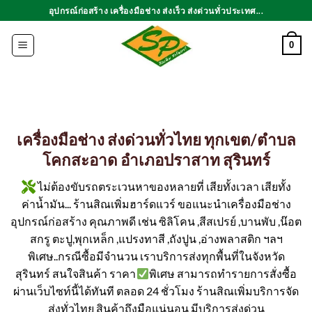
ข้าม
อุปกรณ์ก่อสร้าง เครื่องมือช่าง ส่งเร็ว ส่งด่วนทั่วประเทศ...
ไป
ยัง
0
เนื้อหา
เครื่องมือช่าง ส่งด่วนทั่วไทย ทุกเขต/ตำบล
โคกสะอาด อำเภอปราสาท สุรินทร์
ไม่ต้องขับรถตระเวนหาของหลายที่ เสียทั้งเวลา เสียทั้ง
ค่าน้ำมัน... ร้านสิณเพิ่มฮาร์ดแวร์ ขอแนะนำเครื่องมือช่าง
อุปกรณ์ก่อสร้าง คุณภาพดี เช่น ซิลิโคน ,สีสเปรย์ ,บานพับ ,น๊อต
สกรู ตะปู,พุกเหล็ก ,แปรงทาสี ,ถังปูน ,อ่างพลาสติก ฯลฯ
พิเศษ..กรณีซื้อมีจำนวน เราบริการส่งทุกพื้นที่ในจังหวัด
สุรินทร์ สนใจสินค้า ราคา
พิเศษ สามารถทำรายการสั่งซื้อ
ผ่านเว็บไซท์นี้ได้ทันที ตลอด 24 ชั่วโมง ร้านสิณเพิ่มบริการจัด
ส่งทั่วไทย สินค้าถึงมือแน่นอน มีบริการส่งด่วน