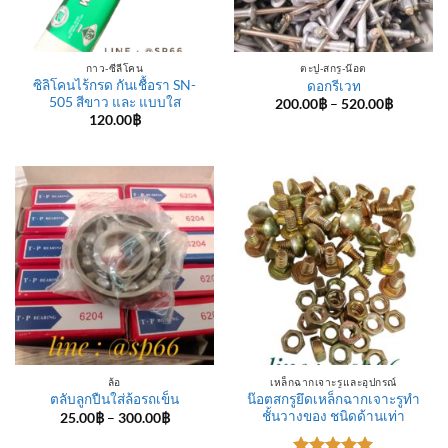
กาว-ซีลีโคน
ตะปู-สกรู-น๊อต
ซิลิโคนไร้กรด กันเชื้อรา SN-
ดอกรีเวท
505 สีขาว และ แบบใส
Price
200.00
฿
–
520.00
฿
range:
120.00
฿
200.00฿
through
520.00฿
ล้อ
เหล็กฉากเจาะรูและอุปกรณ์
น๊อตสกรูยึดเหล็กฉากเจาะรูทำ
ตลับลูกปืนใส่ล้อรถเข็น
ชั้นวางของ ชนิดด้านเท่า
Price
25.00
฿
–
300.00
฿
range:
25.00฿