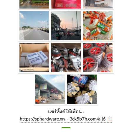
แชร์ลิ้งค์ให้เพื่อน :
https://sphardware.xn--l3ck5b7h.com/aij6