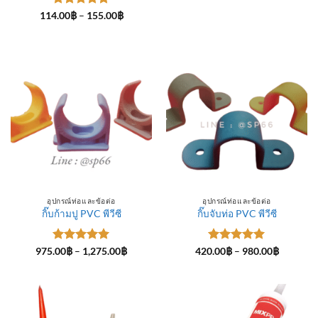
ให้คะแนน
Price
114.00
฿
–
155.00
฿
range:
5
ตั้งแต่ 1-
114.00฿
5 คะแนน
through
155.00฿
อุปกรณ์ท่อและข้อต่อ
อุปกรณ์ท่อและข้อต่อ
กิ๊บก้ามปู PVC พีวีซี
กิ๊บจับท่อ PVC พีวีซี
ให้คะแนน
Price
ให้คะแนน
Price
975.00
฿
–
1,275.00
฿
420.00
฿
–
980.00
฿
range:
range:
5
ตั้งแต่ 1-
5
ตั้งแต่ 1-
975.00฿
420.00฿
5 คะแนน
5 คะแนน
through
through
1,275.00฿
980.00฿