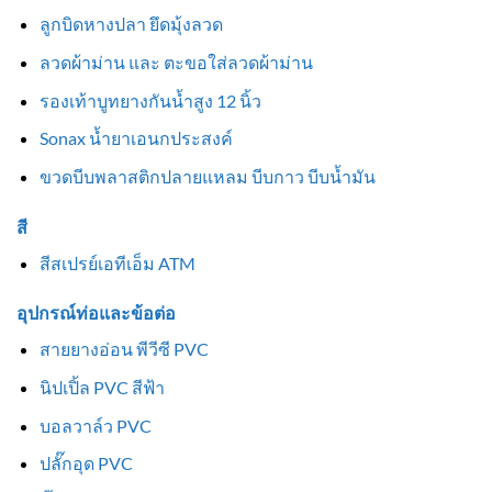
ลูกบิดหางปลา ยึดมุ้งลวด
ลวดผ้าม่าน และ ตะขอใส่ลวดผ้าม่าน
รองเท้าบูทยางกันน้ำสูง 12 นิ้ว
Sonax น้ำยาเอนกประสงค์
ขวดบีบพลาสติกปลายแหลม บีบกาว บีบน้ำมัน
สี
สีสเปรย์เอทีเอ็ม ATM
อุปกรณ์ท่อและข้อต่อ
สายยางอ่อน พีวีซี PVC
นิปเปิ้ล PVC สีฟ้า
บอลวาล์ว PVC
ปลั๊กอุด PVC