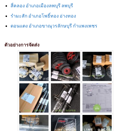
สี่คลอง อำเภอเมืองลพบุรี ลพบุรี
รำมะสัก อำเภอโพธิ์ทอง อ่างทอง
ดอนแตง อำเภอขาณุวรลักษบุรี กำแพงเพชร
ตัวอย่างการจัดส่ง