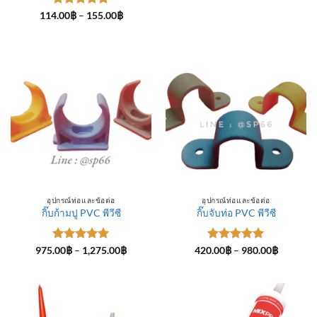
ให้คะแนน
Price
114.00
฿
–
155.00
฿
range:
5
ตั้งแต่ 1-
114.00฿
5 คะแนน
through
155.00฿
อุปกรณ์ท่อและข้อต่อ
อุปกรณ์ท่อและข้อต่อ
กิ๊บก้ามปู PVC พีวีซี
กิ๊บจับท่อ PVC พีวีซี
ให้คะแนน
Price
ให้คะแนน
Price
975.00
฿
–
1,275.00
฿
420.00
฿
–
980.00
฿
range:
range:
5
ตั้งแต่ 1-
5
ตั้งแต่ 1-
975.00฿
420.00฿
5 คะแนน
5 คะแนน
through
through
1,275.00฿
980.00฿