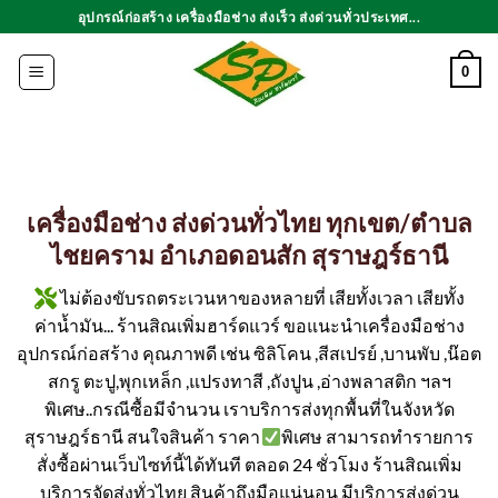
ข้าม
อุปกรณ์ก่อสร้าง เครื่องมือช่าง ส่งเร็ว ส่งด่วนทั่วประเทศ...
ไป
ยัง
0
เนื้อหา
เครื่องมือช่าง ส่งด่วนทั่วไทย ทุกเขต/ตำบล
ไชยคราม อำเภอดอนสัก สุราษฎร์ธานี
ไม่ต้องขับรถตระเวนหาของหลายที่ เสียทั้งเวลา เสียทั้ง
ค่าน้ำมัน... ร้านสิณเพิ่มฮาร์ดแวร์ ขอแนะนำเครื่องมือช่าง
อุปกรณ์ก่อสร้าง คุณภาพดี เช่น ซิลิโคน ,สีสเปรย์ ,บานพับ ,น๊อต
สกรู ตะปู,พุกเหล็ก ,แปรงทาสี ,ถังปูน ,อ่างพลาสติก ฯลฯ
พิเศษ..กรณีซื้อมีจำนวน เราบริการส่งทุกพื้นที่ในจังหวัด
สุราษฎร์ธานี สนใจสินค้า ราคา
พิเศษ สามารถทำรายการ
สั่งซื้อผ่านเว็บไซท์นี้ได้ทันที ตลอด 24 ชั่วโมง ร้านสิณเพิ่ม
บริการจัดส่งทั่วไทย สินค้าถึงมือแน่นอน มีบริการส่งด่วน