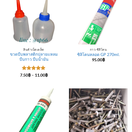
สินค้าเบ็ดเตล็ด
กาว-ซีลีโคน
ขวดบีบพลาสติกปลายแหลม
ซิลิโคนหลอด GP 270ml.
บีบกาว บีบน้ำมัน
95.00
฿
ให้คะแนน
Price
7.50
฿
–
11.00
฿
range:
5
ตั้งแต่ 1-
7.50฿
5 คะแนน
through
11.00฿