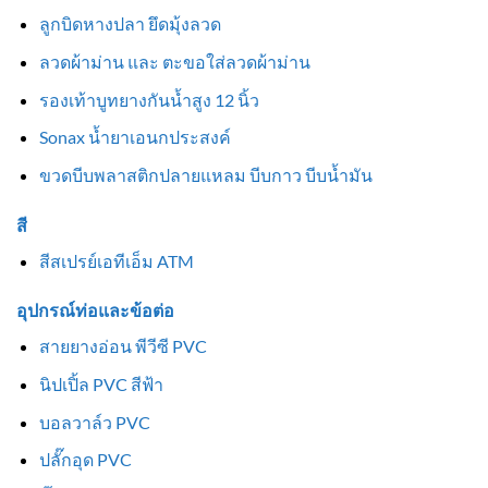
ลูกบิดหางปลา ยึดมุ้งลวด
ลวดผ้าม่าน และ ตะขอใส่ลวดผ้าม่าน
รองเท้าบูทยางกันน้ำสูง 12 นิ้ว
Sonax น้ำยาเอนกประสงค์
ขวดบีบพลาสติกปลายแหลม บีบกาว บีบน้ำมัน
สี
สีสเปรย์เอทีเอ็ม ATM
อุปกรณ์ท่อและข้อต่อ
สายยางอ่อน พีวีซี PVC
นิปเปิ้ล PVC สีฟ้า
บอลวาล์ว PVC
ปลั๊กอุด PVC