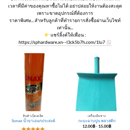
เวลาที่มีค่าของคุณหาซื้อไม่ได้ อย่าปล่อยให้งานต้องสะดุด
เพราะขาดอุปกรณ์ที่ต้องการ
ราคาพิเศษ... สำหรับลูกค้าที่ทำรายการสั่งซื้อผ่านเว็บไซท์
เท่านั้น...
แชร์ลิ้งค์ให้เพื่อน :
https://sphardware.xn--l3ck5b7h.com/1lu7
สินค้าเบ็ดเตล็ด
เครื่องมือช่าง
Sonax น้ำยาเอนกประสงค์
กะบะฉาบปูน พลาสติก
12.00
฿
-
15.00
฿