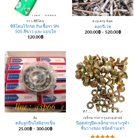
กาว-ซีลีโคน
ตะปู-สกรู-น๊อต
ซิลิโคนไร้กรด กันเชื้อรา SN-
ดอกรีเวท
505 สีขาว และ แบบใส
Price
200.00
฿
–
520.00
฿
range:
120.00
฿
200.00฿
through
520.00฿
ล้อ
เหล็กฉากเจาะรูและอุปกรณ์
น๊อตสกรูยึดเหล็กฉากเจาะรูทำ
ตลับลูกปืนใส่ล้อรถเข็น
ชั้นวางของ ชนิดด้านเท่า
Price
25.00
฿
–
300.00
฿
range:
25.00฿