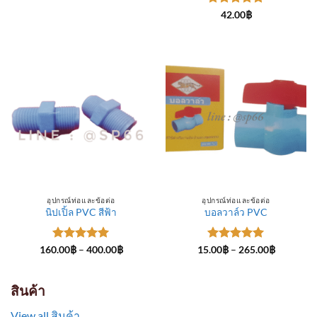
through
ให้คะแนน
300.00฿
42.00
฿
5
ตั้งแต่ 1-
5 คะแนน
อุปกรณ์ท่อและข้อต่อ
อุปกรณ์ท่อและข้อต่อ
นิปเปิ้ล PVC สีฟ้า
บอลวาล์ว PVC
ให้คะแนน
Price
ให้คะแนน
Price
160.00
฿
–
400.00
฿
15.00
฿
–
265.00
฿
range:
range:
5
ตั้งแต่ 1-
5
ตั้งแต่ 1-
160.00฿
15.00฿
5 คะแนน
5 คะแนน
through
through
400.00฿
265.00฿
สินค้า
View all สินค้า