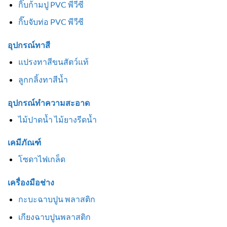
กิ๊บก้ามปู PVC พีวีซี
กิ๊บจับท่อ PVC พีวีซี
อุปกรณ์ทาสี
แปรงทาสีขนสัตว์แท้
ลูกกลิ้งทาสีน้ำ
อุปกรณ์ทำความสะอาด
ไม้ปาดน้ำ ไม้ยางรีดน้ำ
เคมีภัณฑ์
โซดาไฟเกล็ด
เครื่องมือช่าง
กะบะฉาบปูน พลาสติก
เกียงฉาบปูนพลาสติก