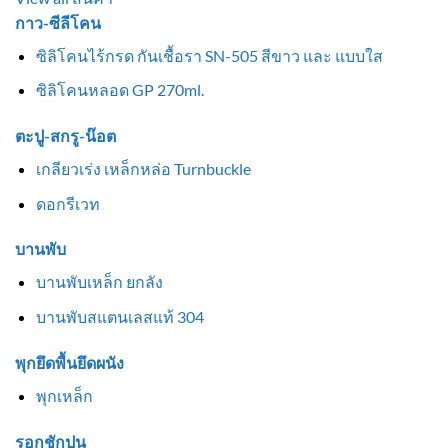
กาว-ซีลีโคน
ซิลิโคนไร้กรด กันเชื้อรา SN-505 สีขาว และ แบบใส
ซิลิโคนหลอด GP 270ml.
ตะปู-สกรู-น๊อต
เกลียวเร่ง เหล็กหล่อ Turnbuckle
ดอกรีเวท
บานพับ
บานพับเหล็ก ยกลัง
บานพับสแตนเลสแท้ 304
พุกยึดพื้นยึดผนัง
พุกเหล็ก
รอกชักปูน