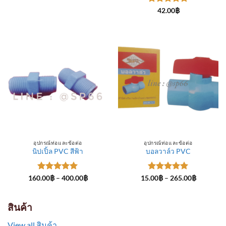
through
ให้คะแนน
300.00฿
42.00
฿
5
ตั้งแต่ 1-
5 คะแนน
อุปกรณ์ท่อและข้อต่อ
อุปกรณ์ท่อและข้อต่อ
นิปเปิ้ล PVC สีฟ้า
บอลวาล์ว PVC
ให้คะแนน
Price
ให้คะแนน
Price
160.00
฿
–
400.00
฿
15.00
฿
–
265.00
฿
range:
range:
5
ตั้งแต่ 1-
5
ตั้งแต่ 1-
160.00฿
15.00฿
5 คะแนน
5 คะแนน
through
through
400.00฿
265.00฿
สินค้า
View all สินค้า