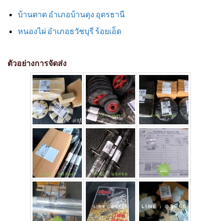
บ้านตาด อำเภอบ้านดุง อุดรธานี
หนองไผ่ อำเภอธวัชบุรี ร้อยเอ็ด
ตัวอย่างการจัดส่ง