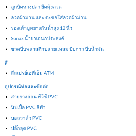
ลูกบิดหางปลา ยึดมุ้งลวด
ลวดผ้าม่าน และ ตะขอใส่ลวดผ้าม่าน
รองเท้าบูทยางกันน้ำสูง 12 นิ้ว
Sonax น้ำยาเอนกประสงค์
ขวดบีบพลาสติกปลายแหลม บีบกาว บีบน้ำมัน
สี
สีสเปรย์เอทีเอ็ม ATM
อุปกรณ์ท่อและข้อต่อ
สายยางอ่อน พีวีซี PVC
นิปเปิ้ล PVC สีฟ้า
บอลวาล์ว PVC
ปลั๊กอุด PVC