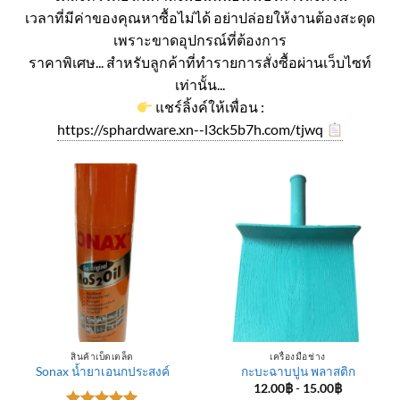
เวลาที่มีค่าของคุณหาซื้อไม่ได้ อย่าปล่อยให้งานต้องสะดุด
เพราะขาดอุปกรณ์ที่ต้องการ
ราคาพิเศษ... สำหรับลูกค้าที่ทำรายการสั่งซื้อผ่านเว็บไซท์
เท่านั้น...
แชร์ลิ้งค์ให้เพื่อน :
https://sphardware.xn--l3ck5b7h.com/tjwq
สินค้าเบ็ดเตล็ด
เครื่องมือช่าง
Sonax น้ำยาเอนกประสงค์
กะบะฉาบปูน พลาสติก
12.00
฿
-
15.00
฿