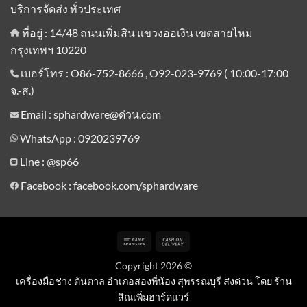
บริการจัดส่ง ทั่วประเทศ
ที่อยู่ : 14/48 ถนนเพิ่มสิน แขวงออเงิน เขตสายไหม
กรุงเทพฯ 10220
เบอร์โทร : O86-752-8666 , O92-023-9769 ( 10:00-17:00
จ.-ส.)
Email : sphardware@ด่วน.com
WhatsApp : 0920239769
Line :
@sp66
Facebook : facebook.com/sphardware
Bank
Cash
Transfer
On
Copyright 2026 ©
Delivery
เครื่องมือช่าง ต้นตาล อำเภอสองพี่น้อง สุพรรณบุรี ส่งด่วน โดย ร้าน
สิณเพิ่มฮาร์ดแวร์