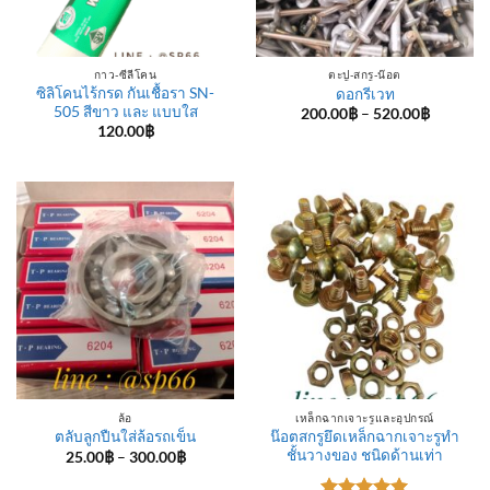
กาว-ซีลีโคน
ตะปู-สกรู-น๊อต
ซิลิโคนไร้กรด กันเชื้อรา SN-
ดอกรีเวท
505 สีขาว และ แบบใส
Price
200.00
฿
–
520.00
฿
range:
120.00
฿
200.00฿
through
520.00฿
ล้อ
เหล็กฉากเจาะรูและอุปกรณ์
น๊อตสกรูยึดเหล็กฉากเจาะรูทำ
ตลับลูกปืนใส่ล้อรถเข็น
ชั้นวางของ ชนิดด้านเท่า
Price
25.00
฿
–
300.00
฿
range:
25.00฿