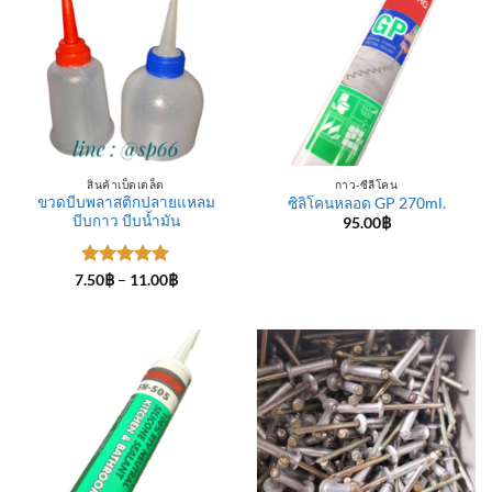
สินค้าเบ็ดเตล็ด
กาว-ซีลีโคน
ขวดบีบพลาสติกปลายแหลม
ซิลิโคนหลอด GP 270ml.
บีบกาว บีบน้ำมัน
95.00
฿
ให้คะแนน
Price
7.50
฿
–
11.00
฿
range:
5
ตั้งแต่ 1-
7.50฿
5 คะแนน
through
11.00฿