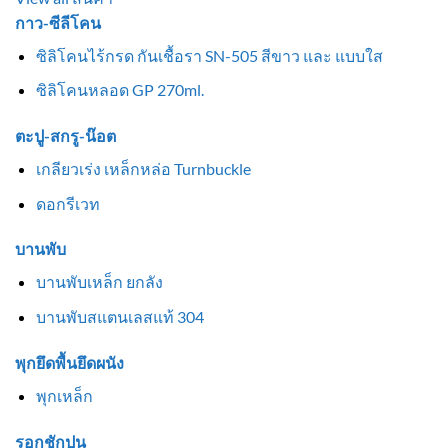
กาว-ซีลีโคน
ซิลิโคนไร้กรด กันเชื้อรา SN-505 สีขาว และ แบบใส
ซิลิโคนหลอด GP 270ml.
ตะปู-สกรู-น๊อต
เกลียวเร่ง เหล็กหล่อ Turnbuckle
ดอกรีเวท
บานพับ
บานพับเหล็ก ยกลัง
บานพับสแตนเลสแท้ 304
พุกยึดพื้นยึดผนัง
พุกเหล็ก
รอกชักปูน