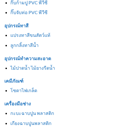
กิ๊บก้ามปู PVC พีวีซี
กิ๊บจับท่อ PVC พีวีซี
อุปกรณ์ทาสี
แปรงทาสีขนสัตว์แท้
ลูกกลิ้งทาสีน้ำ
อุปกรณ์ทำความสะอาด
ไม้ปาดน้ำ ไม้ยางรีดน้ำ
เคมีภัณฑ์
โซดาไฟเกล็ด
เครื่องมือช่าง
กะบะฉาบปูน พลาสติก
เกียงฉาบปูนพลาสติก