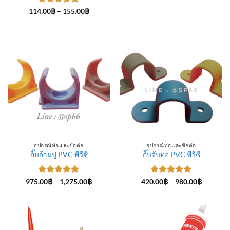
ให้คะแนน
Price
114.00
฿
–
155.00
฿
range:
5
ตั้งแต่ 1-
114.00฿
5 คะแนน
through
155.00฿
อุปกรณ์ท่อและข้อต่อ
อุปกรณ์ท่อและข้อต่อ
กิ๊บก้ามปู PVC พีวีซี
กิ๊บจับท่อ PVC พีวีซี
ให้คะแนน
Price
ให้คะแนน
Price
975.00
฿
–
1,275.00
฿
420.00
฿
–
980.00
฿
range:
range:
5
ตั้งแต่ 1-
5
ตั้งแต่ 1-
975.00฿
420.00฿
5 คะแนน
5 คะแนน
through
through
1,275.00฿
980.00฿