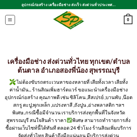
ข้าม
อุปกรณ์ก่อสร้าง เครื่องมือช่าง ส่งเร็ว ส่งด่วนทั่วประเทศ...
ไป
ยัง
0
เนื้อหา
เครื่องมือช่าง ส่งด่วนทั่วไทย ทุกเขต/ตำบล
ต้นตาล อำเภอสองพี่น้อง สุพรรณบุรี
ไม่ต้องขับรถตระเวนหาของหลายที่ เสียทั้งเวลา เสียทั้ง
ค่าน้ำมัน... ร้านสิณเพิ่มฮาร์ดแวร์ ขอแนะนำเครื่องมือช่าง
อุปกรณ์ก่อสร้าง คุณภาพดี เช่น ซิลิโคน ,สีสเปรย์ ,บานพับ ,น๊อต
สกรู ตะปู,พุกเหล็ก ,แปรงทาสี ,ถังปูน ,อ่างพลาสติก ฯลฯ
พิเศษ..กรณีซื้อมีจำนวน เราบริการส่งทุกพื้นที่ในจังหวัด
สุพรรณบุรี สนใจสินค้า ราคา
พิเศษ สามารถทำรายการสั่ง
ซื้อผ่านเว็บไซท์นี้ได้ทันที ตลอด 24 ชั่วโมง ร้านสิณเพิ่มบริการ
จัดส่งทั่วไทย สินค้าถึงมือแน่นอน มีบริการส่งด่วน