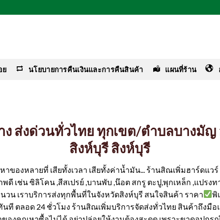
อย
นโยบายการคืนเงินและการคืนสินค้า
แผนที่ร้าน
ช่าง ส่งด่วนทั่วไทย ทุกเขต/ตำบลบางมัญ
สิงห์บุรี สิงห์บุรี
ของหลายที่ เสียทั้งเวลา เสียทั้งค่าน้ำมัน... ร้านสิณเพิ่มฮาร์ดแว
ดี เช่น ซิลิโคน ,สีสเปรย์ ,บานพับ ,น๊อต สกรู ตะปู,พุกเหล็ก ,แปรงทา
ำนวน เราบริการส่งทุกพื้นที่ในจังหวัดสิงห์บุรี สนใจสินค้า ราคา
พ
ได้ทันที ตลอด 24 ชั่วโมง ร้านสิณเพิ่มบริการจัดส่งทั่วไทย สินค้าถึงม
ค่าของคุณหาซื้อไม่ได้ อย่าปล่อยให้งานต้องสะดุด เพราะขาดอุปกรณ์