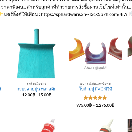
ราคาพิเศษ... สำหรับลูกค้าที่ทำรายการสั่งซื้อผ่านเว็บไซท์เท่านั้น...
แชร์ลิ้งค์ให้เพื่อน :
https://sphardware.xn--l3ck5b7h.com/4i7i
เครื่องมือช่าง
อุปกรณ์ท่อและข้อต่อ
์
กะบะฉาบปูน พลาสติก
กิ๊บก้ามปู PVC พีวีซี
12.00
฿
-
15.00
฿
ice
ให้คะแนน
Price
975.00
฿
–
1,275.00
฿
nge:
range:
5
ตั้งแต่ 1-
4.00฿
975.00฿
5 คะแนน
rough
through
5.00฿
1,275.00