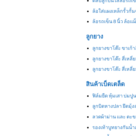
ตลับลูกปืนใส่ล้อรถเข
ล้อใส่แผงเหล็กรั้วกั้
ล้อรถเข็น 8 นิ้ว ล้อแ
ลูกยาง
ลูกยางขาโต๊ะ ขาเก้
ลูกยางขาโต๊ะ สี่เหลี
ลูกยางขาโต๊ะ สี่เหล
สินค้าเบ็ดเตล็ด
ฟิล์มยืด หุ้มเสา บ่มป
ลูกบิดหางปลา ยึดมุ้
ลวดผ้าม่าน และ ตะข
รองเท้าบูทยางกันน้ำสู