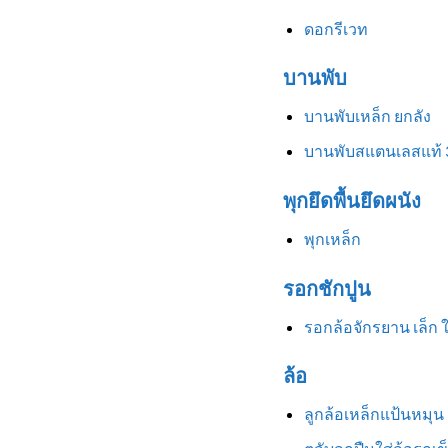
ดอกรีเวท
บานพับ
บานพับเหล็ก ยกลัง
บานพับสแตนเลสแท้ 
พุกยึดพื้นยึดผนัง
พุกเหล็ก
รอกชักปูน
รอกล้อจักรยาน เล็ก 
ล้อ
ลูกล้อเหล็กแป้นหมุน 3