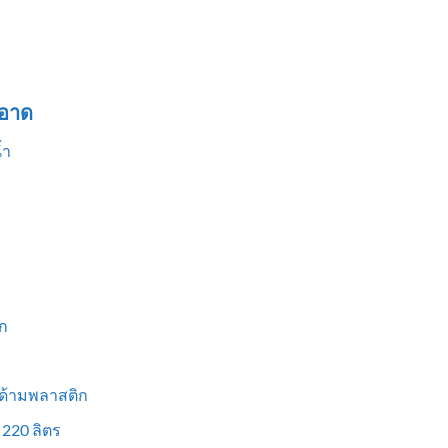
อาด
้ำ
ก
 ด้ามพลาสติก
 220 ลิตร