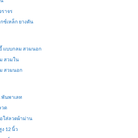
็น
นจราจร
ม็กซ์เหล็ก ยางตัน
าอี้ แบบกลม สวมนอก
่ยม สวมใน
ี่ยม สวมนอก
ูน พันพาเลท
งลวด
อใส่ลวดผ้าม่าน
ง 12 นิ้ว