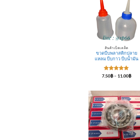
สินค้าเบ็ดเตล็ด
ขวดบีบพลาสติกปลาย
แหลม บีบกาว บีบน้ำมัน
ให้คะแนน
Pric
7.50
฿
–
11.00
฿
rang
5
ตั้งแต่ 1-
7.50
5 คะแนน
thro
11.0