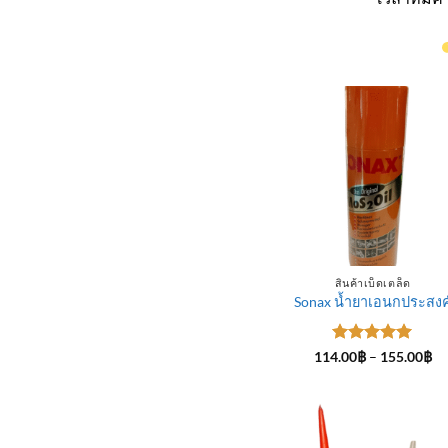
สินค้าเบ็ดเตล็ด
Sonax น้ำยาเอนกประสงค
ให้คะแนน
Pr
114.00
฿
–
155.00
฿
ra
5
ตั้งแต่ 1-
11
5 คะแนน
th
15