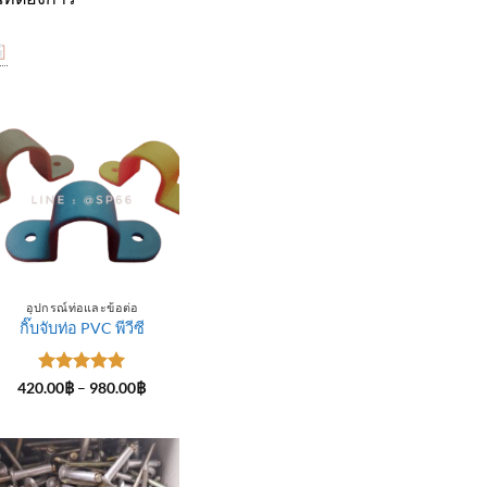
อุปกรณ์ท่อและข้อต่อ
กิ๊บจับท่อ PVC พีวีซี
ให้คะแนน
Price
420.00
฿
–
980.00
฿
range:
5
ตั้งแต่ 1-
420.00฿
5 คะแนน
through
฿
980.00฿