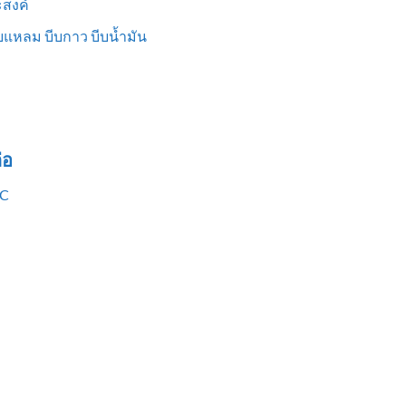
สงค์
แหลม บีบกาว บีบน้ำมัน
่อ
VC