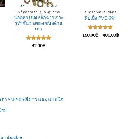
เหล็กฉากเจาะรูและอุปกรณ์
อุปกรณ์ท่อและข้อต่อ
น๊อตสกรูยึดเหล็กฉากเจาะ
นิปเปิ้ล PVC สีฟ้า
รูทำชั้นวางของ ชนิดด้าน
ce
ge:
เท่า
.00฿
ให้คะแนน
Price
160.00
฿
–
400.00
฿
rough
range:
5
ตั้งแต่ 1-
0.00฿
160.00฿
5 คะแนน
ให้คะแนน
42.00
฿
through
5
ตั้งแต่ 1-
400.00฿
5 คะแนน
ื้อรา SN-505 สีขาว และ แบบใส
ml.
 Turnbuckle