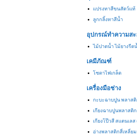
แปรงทาสีขนสัตว์แท้
ลูกกลิ้งทาสีน้ำ
อุปกรณ์ทำความสะ
ไม้ปาดน้ำ ไม้ยางรีดน
เคมีภัณฑ์
โซดาไฟเกล็ด
เครื่องมือช่าง
กะบะฉาบปูน พลาสติ
เกียงฉาบปูนพลาสติก
เกียงโป๊วสี สแตนเลส
อ่างพลาสติกสี่เหลี่ยม