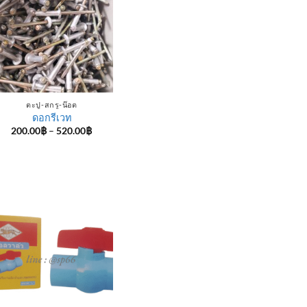
ตะปู-สกรู-น๊อต
ดอกรีเวท
Price
200.00
฿
–
520.00
฿
range:
200.00฿
through
520.00฿