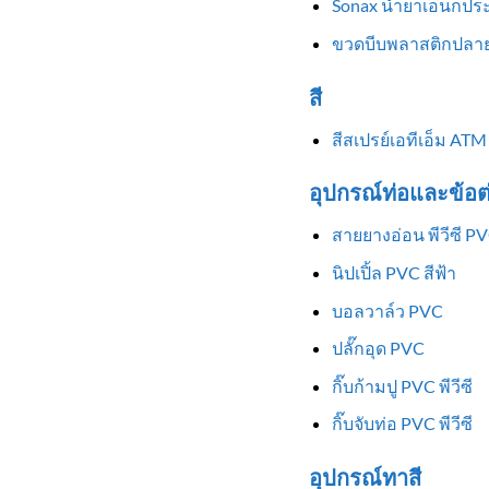
Sonax น้ำยาเอนกประ
ขวดบีบพลาสติกปลาย
สี
สีสเปรย์เอทีเอ็ม ATM
อุปกรณ์ท่อและข้อต
สายยางอ่อน พีวีซี P
นิปเปิ้ล PVC สีฟ้า
บอลวาล์ว PVC
ปลั๊กอุด PVC
กิ๊บก้ามปู PVC พีวีซี
กิ๊บจับท่อ PVC พีวีซี
อุปกรณ์ทาสี