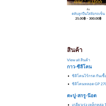
ล้อ
ตลับลูกปืนใส่ล้อรถเข็น
Pri
25.00
฿
–
300.00
฿
ran
25
th
30
สินค้า
View all สินค้า
กาว-ซีลีโคน
ซิลิโคนไร้กรด กันเช
ซิลิโคนหลอด GP 270
ตะปู-สกรู-น๊อต
เกลียวเร่ง เหล็กหล่อ