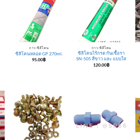
กาว-ซีลีโคน
กาว-ซีลีโคน
ซิลิโคนไร้กรด กันเชื้อรา
ซิลิโคนหลอด GP 270ml.
SN-505 สีขาว และ แบบใส
95.00
฿
120.00
฿
e
e:
฿
ugh
0฿