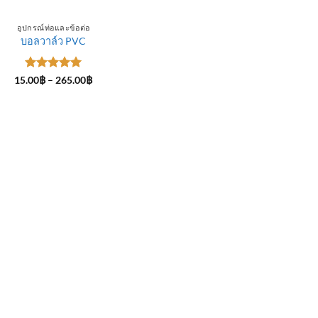
อุปกรณ์ท่อและข้อต่อ
บอลวาล์ว PVC
ให้คะแนน
Price
15.00
฿
–
265.00
฿
range:
5
ตั้งแต่ 1-
15.00฿
5 คะแนน
through
265.00฿