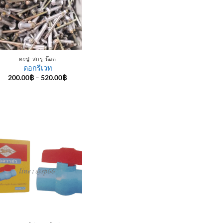
ตะปู-สกรู-น๊อต
ดอกรีเวท
Price
200.00
฿
–
520.00
฿
range:
200.00฿
through
520.00฿