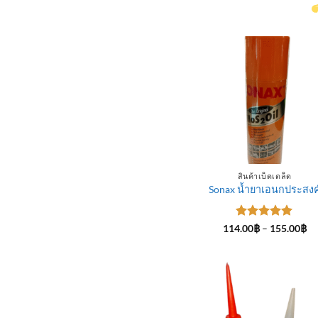
สินค้าเบ็ดเตล็ด
Sonax น้ำยาเอนกประสงค
ให้คะแนน
Pr
114.00
฿
–
155.00
฿
ra
5
ตั้งแต่ 1-
11
5 คะแนน
th
15