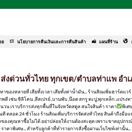
อย
นโยบายการคืนเงินและการคืนสินค้า
แผนที่ร้าน
าง ส่งด่วนทั่วไทย ทุกเขต/ตำบลท่าแพ อำ
ของหลายที่ เสียทั้งเวลา เสียทั้งค่าน้ำมัน... ร้านสิณเพิ่มฮาร์ดแว
ดี เช่น ซิลิโคน ,สีสเปรย์ ,บานพับ ,น๊อต สกรู ตะปู,พุกเหล็ก ,แปรงทา
ำนวน เราบริการส่งทุกพื้นที่ในจังหวัดสตูล สนใจสินค้า ราคา
พิเศ
้ทันที ตลอด 24 ชั่วโมง ร้านสิณเพิ่มบริการจัดส่งทั่วไทย สินค้าถึงมือ
ค่าของคุณหาซื้อไม่ได้ อย่าปล่อยให้งานต้องสะดุด เพราะขาดอุปกรณ์
ราคาพิเศษ... สำหรับลูกค้าที่ทำรายการสั่งซื้อผ่านเว็บไซท์เท่านั้น...