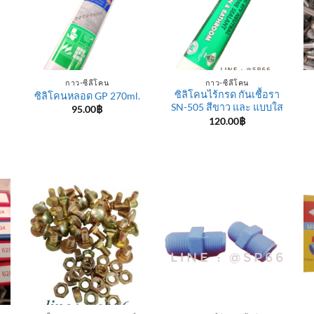
กาว-ซีลีโคน
กาว-ซีลีโคน
ซิลิโคนไร้กรด กันเชื้อรา
ซิลิโคนหลอด GP 270ml.
SN-505 สีขาว และ แบบใส
95.00
฿
120.00
฿
e
e:
฿
ugh
0฿