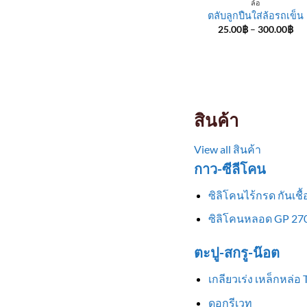
ล้อ
ตลับลูกปืนใส่ล้อรถเข็น
Pri
25.00
฿
–
300.00
฿
ran
25
th
30
สินค้า
View all สินค้า
กาว-ซีลีโคน
ซิลิโคนไร้กรด กันเช
ซิลิโคนหลอด GP 270
ตะปู-สกรู-น๊อต
เกลียวเร่ง เหล็กหล่อ
ดอกรีเวท