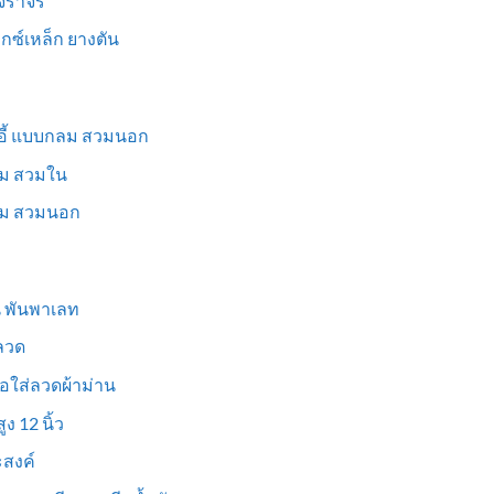
นจราจร
ม็กซ์เหล็ก ยางตัน
าอี้ แบบกลม สวมนอก
่ยม สวมใน
ี่ยม สวมนอก
ูน พันพาเลท
งลวด
อใส่ลวดผ้าม่าน
ง 12 นิ้ว
สงค์