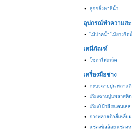
ลูกกลิ้งทาสีน้ำ
อุปกรณ์ทำความสะ
ไม้ปาดน้ำ ไม้ยางรีดน
เคมีภัณฑ์
โซดาไฟเกล็ด
เครื่องมือช่าง
กะบะฉาบปูน พลาสติ
เกียงฉาบปูนพลาสติก
เกียงโป๊วสี สแตนเลส
อ่างพลาสติกสี่เหลี่ยม
แชลงข้ออ้อย แชลงหก