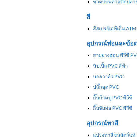
ขวดบีบพลาสติกปลาย
สี
สีสเปรย์เอทีเอ็ม ATM
อุปกรณ์ท่อและข้อต
สายยางอ่อน พีวีซี P
นิปเปิ้ล PVC สีฟ้า
บอลวาล์ว PVC
ปลั๊กอุด PVC
กิ๊บก้ามปู PVC พีวีซี
กิ๊บจับท่อ PVC พีวีซี
อุปกรณ์ทาสี
แปรงทาสีขนสัตว์แท้