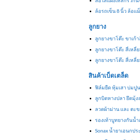
ล้อใส่แผงเหล็กรั้วกั้
ล้อรถเข็น 8 นิ้ว ล้อแ
ลูกยาง
ลูกยางขาโต๊ะ ขาเก้
ลูกยางขาโต๊ะ สี่เหลี
ลูกยางขาโต๊ะ สี่เหล
สินค้าเบ็ดเตล็ด
ฟิล์มยืด หุ้มเสา บ่มป
ลูกบิดหางปลา ยึดมุ้
ลวดผ้าม่าน และ ตะข
รองเท้าบูทยางกันน้ำสู
Sonax น้ำยาเอนกประ