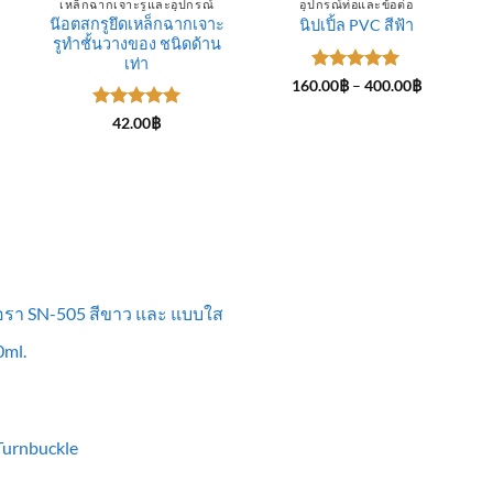
เหล็กฉากเจาะรูและอุปกรณ์
อุปกรณ์ท่อและข้อต่อ
น๊อตสกรูยึดเหล็กฉากเจาะ
นิปเปิ้ล PVC สีฟ้า
รูทำชั้นวางของ ชนิดด้าน
ce
ge:
เท่า
.00฿
ให้คะแนน
Price
160.00
฿
–
400.00
฿
rough
range:
5
ตั้งแต่ 1-
0.00฿
160.00฿
5 คะแนน
ให้คะแนน
42.00
฿
through
5
ตั้งแต่ 1-
400.00฿
5 คะแนน
ื้อรา SN-505 สีขาว และ แบบใส
ml.
 Turnbuckle