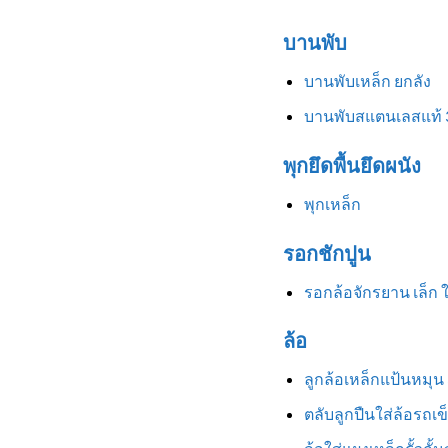
บานพับ
บานพับเหล็ก ยกลัง
บานพับสแตนเลสแท้ 
พุกยึดพื้นยึดผนัง
พุกเหล็ก
รอกชักปูน
รอกล้อจักรยาน เล็ก 
ล้อ
ลูกล้อเหล็กแป้นหมุน 3
ตลับลูกปืนใส่ล้อรถเข