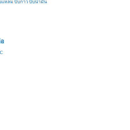
แหลม บีบกาว บีบน้ำมัน
่อ
VC