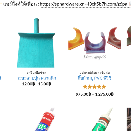
แชร์ลิ้งค์ให้เพื่อน :
https://sphardware.xn--l3ck5b7h.com/z6pa
เครื่องมือช่าง
อุปกรณ์ท่อและข้อต่อ
์
กะบะฉาบปูน พลาสติก
กิ๊บก้ามปู PVC พีวีซี
12.00
฿
-
15.00
฿
ice
ให้คะแนน
Price
975.00
฿
–
1,275.00
฿
nge:
range:
5
ตั้งแต่ 1-
4.00฿
975.00฿
5 คะแนน
rough
through
5.00฿
1,275.00