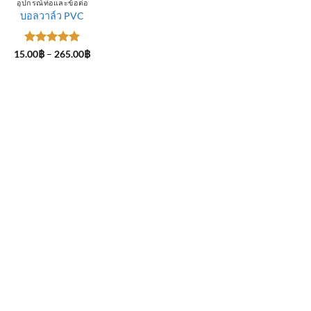
อุปกรณ์ท่อและข้อต่อ
บอลวาล์ว PVC
ให้คะแนน
Price
15.00
฿
–
265.00
฿
range:
5
ตั้งแต่ 1-
15.00฿
5 คะแนน
through
265.00฿