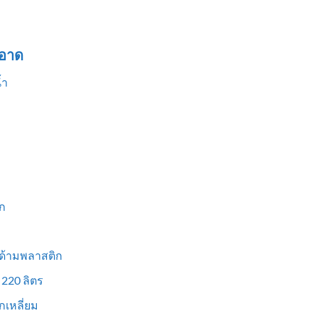
อาด
้ำ
ก
 ด้ามพลาสติก
 220 ลิตร
เหลี่ยม