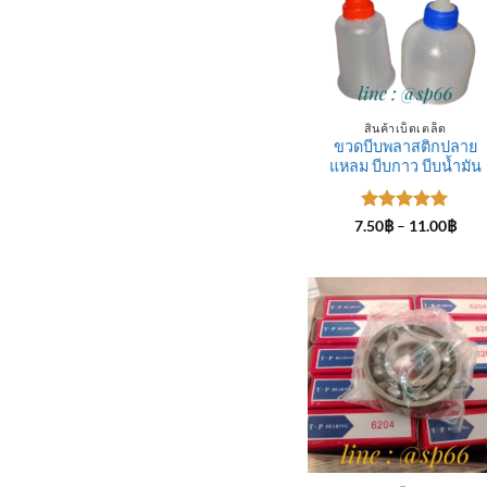
สินค้าเบ็ดเตล็ด
ขวดบีบพลาสติกปลาย
แหลม บีบกาว บีบน้ำมัน
ให้คะแนน
Pric
7.50
฿
–
11.00
฿
rang
5
ตั้งแต่ 1-
7.50
5 คะแนน
thro
11.0