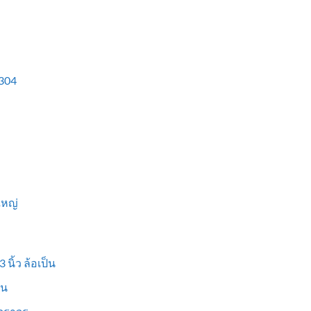
304
ใหญ่
 นิ้ว ล้อเป็น
็น