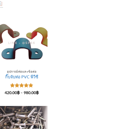
อุปกรณ์ท่อและข้อต่อ
กิ๊บจับท่อ PVC พีวีซี
ให้คะแนน
Price
420.00
฿
–
980.00
฿
range:
5
ตั้งแต่ 1-
420.00฿
5 คะแนน
through
฿
980.00฿