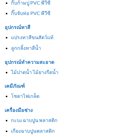
กิ๊บก้ามปู PVC พีวีซี
กิ๊บจับท่อ PVC พีวีซี
อุปกรณ์ทาสี
แปรงทาสีขนสัตว์แท้
ลูกกลิ้งทาสีน้ำ
อุปกรณ์ทำความสะอาด
ไม้ปาดน้ำ ไม้ยางรีดน้ำ
เคมีภัณฑ์
โซดาไฟเกล็ด
เครื่องมือช่าง
กะบะฉาบปูน พลาสติก
เกียงฉาบปูนพลาสติก