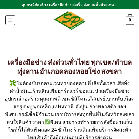
ข้าม
อุปกรณ์ก่อสร้าง เครื่องมือช่าง ส่งเร็ว ส่งด่วนทั่วประเทศ...
ไป
ยัง
0
เนื้อหา
เครื่องมือช่าง ส่งด่วนทั่วไทย ทุกเขต/ตำบล
ทุ่งลาน อำเภอคลองหอยโข่ง สงขลา
ไม่ต้องขับรถตระเวนหาของหลายที่ เสียทั้งเวลา เสียทั้ง
ค่าน้ำมัน... ร้านสิณเพิ่มฮาร์ดแวร์ ขอแนะนำเครื่องมือช่าง
อุปกรณ์ก่อสร้าง คุณภาพดี เช่น ซิลิโคน ,สีสเปรย์ ,บานพับ ,น๊อต
สกรู ตะปู,พุกเหล็ก ,แปรงทาสี ,ถังปูน ,อ่างพลาสติก ฯลฯ
พิเศษ..กรณีซื้อมีจำนวน เราบริการส่งทุกพื้นที่ในจังหวัดสงขลา
สนใจสินค้า ราคา
พิเศษ สามารถทำรายการสั่งซื้อผ่านเว็บ
ไซท์นี้ได้ทันที ตลอด 24 ชั่วโมง ร้านสิณเพิ่มบริการจัดส่งทั่ว
ไทย สินค้าถึงมือแน่นอน มีบริการส่งด่วน