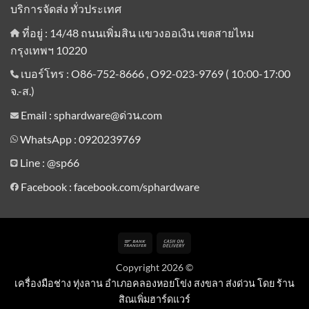
บริการจัดส่ง ทั่วประเทศ
ที่อยู่ : 14/48 ถนนเพิ่มสิน แขวงออเงิน เขตสายไหม
กรุงเทพฯ 10220
เบอร์โทร : O86-752-8666 , O92-023-9769 ( 10:00-17:00
จ.-ส.)
Email : sphardware@ด่วน.com
WhatsApp : 0920239769
Line :
@sp66
Facebook : facebook.com/sphardware
Bank
Cash
Transfer
On
Copyright 2026 ©
Delivery
เครื่องมือช่าง ทุ่งลาน อำเภอคลองหอยโข่ง สงขลา ส่งด่วน โดย ร้าน
สิณเพิ่มฮาร์ดแวร์