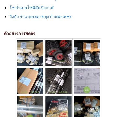
โซ่ อำเภอโซ่พิสัย บึงกาฬ
วังบัว อำเภอคลองขลุง กำแพงเพชร
ตัวอย่างการจัดส่ง