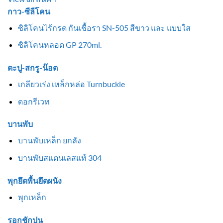
กาว-ซีลีโคน
ซิลิโคนไร้กรด กันเชื้อรา SN-505 สีขาว และ แบบใส
ซิลิโคนหลอด GP 270ml.
ตะปู-สกรู-น๊อต
เกลียวเร่ง เหล็กหล่อ Turnbuckle
ดอกรีเวท
บานพับ
บานพับเหล็ก ยกลัง
บานพับสแตนเลสแท้ 304
พุกยึดพื้นยึดผนัง
พุกเหล็ก
รอกชักปูน