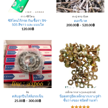
กาว-ซีลีโคน
ตะปู-สกรู-น๊อต
ซิลิโคนไร้กรด กันเชื้อรา SN-
ดอกรีเวท
505 สีขาว และ แบบใส
Price
200.00
฿
–
520.00
฿
range:
120.00
฿
200.00฿
through
520.00฿
ล้อ
เหล็กฉากเจาะรูและอุปกรณ์
น๊อตสกรูยึดเหล็กฉากเจาะรูทำ
ตลับลูกปืนใส่ล้อรถเข็น
ชั้นวางของ ชนิดด้านเท่า
Price
25.00
฿
–
300.00
฿
range:
25.00฿