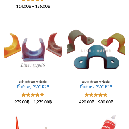
ให้คะแนน
Price
114.00
฿
–
155.00
฿
range:
5
ตั้งแต่ 1-
114.00฿
5 คะแนน
through
155.00฿
อุปกรณ์ท่อและข้อต่อ
อุปกรณ์ท่อและข้อต่อ
กิ๊บก้ามปู PVC พีวีซี
กิ๊บจับท่อ PVC พีวีซี
ให้คะแนน
Price
ให้คะแนน
Price
975.00
฿
–
1,275.00
฿
420.00
฿
–
980.00
฿
range:
range:
5
ตั้งแต่ 1-
5
ตั้งแต่ 1-
975.00฿
420.00฿
5 คะแนน
5 คะแนน
through
through
1,275.00฿
980.00฿