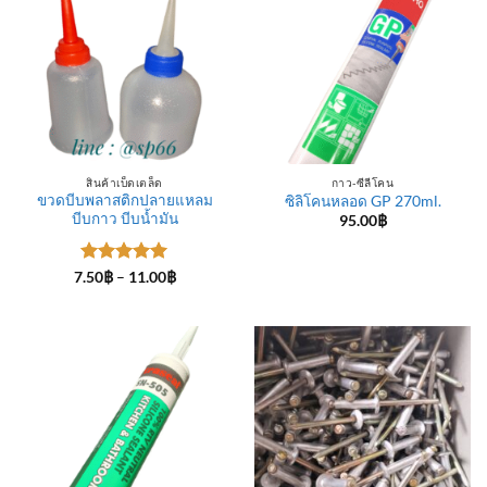
สินค้าเบ็ดเตล็ด
กาว-ซีลีโคน
ขวดบีบพลาสติกปลายแหลม
ซิลิโคนหลอด GP 270ml.
บีบกาว บีบน้ำมัน
95.00
฿
ให้คะแนน
Price
7.50
฿
–
11.00
฿
range:
5
ตั้งแต่ 1-
7.50฿
5 คะแนน
through
11.00฿