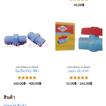
through
ให้คะแนน
300.00฿
42.00
฿
5
ตั้งแต่ 1-
5 คะแนน
อุปกรณ์ท่อและข้อต่อ
อุปกรณ์ท่อและข้อต่อ
นิปเปิ้ล PVC สีฟ้า
บอลวาล์ว PVC
ให้คะแนน
Price
ให้คะแนน
Price
160.00
฿
–
400.00
฿
15.00
฿
–
265.00
฿
range:
range:
5
ตั้งแต่ 1-
5
ตั้งแต่ 1-
160.00฿
15.00฿
5 คะแนน
5 คะแนน
through
through
400.00฿
265.00฿
สินค้า
View all สินค้า