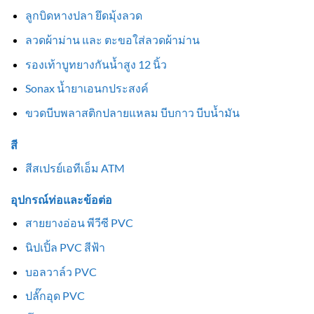
ลูกบิดหางปลา ยึดมุ้งลวด
ลวดผ้าม่าน และ ตะขอใส่ลวดผ้าม่าน
รองเท้าบูทยางกันน้ำสูง 12 นิ้ว
Sonax น้ำยาเอนกประสงค์
ขวดบีบพลาสติกปลายแหลม บีบกาว บีบน้ำมัน
สี
สีสเปรย์เอทีเอ็ม ATM
อุปกรณ์ท่อและข้อต่อ
สายยางอ่อน พีวีซี PVC
นิปเปิ้ล PVC สีฟ้า
บอลวาล์ว PVC
ปลั๊กอุด PVC