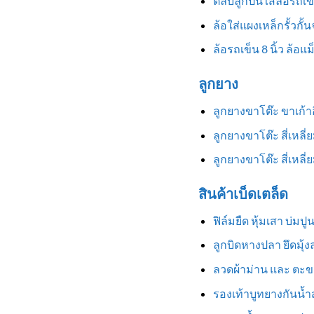
ตลับลูกปืนใส่ล้อรถเข
ล้อใส่แผงเหล็กรั้วกั้
ล้อรถเข็น 8 นิ้ว ล้อแ
ลูกยาง
ลูกยางขาโต๊ะ ขาเก้
ลูกยางขาโต๊ะ สี่เหลี
ลูกยางขาโต๊ะ สี่เหล
สินค้าเบ็ดเตล็ด
ฟิล์มยืด หุ้มเสา บ่มป
ลูกบิดหางปลา ยึดมุ้
ลวดผ้าม่าน และ ตะข
รองเท้าบูทยางกันน้ำสู