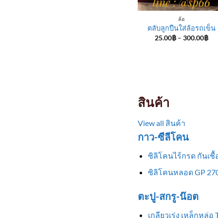
ล้อ
ตลับลูกปืนใส่ล้อรถเข็น
Pri
25.00
฿
–
300.00
฿
ran
25
th
30
สินค้า
View all สินค้า
กาว-ซีลีโคน
ซิลิโคนไร้กรด กันเช
ซิลิโคนหลอด GP 270
ตะปู-สกรู-น๊อต
เกลียวเร่ง เหล็กหล่อ