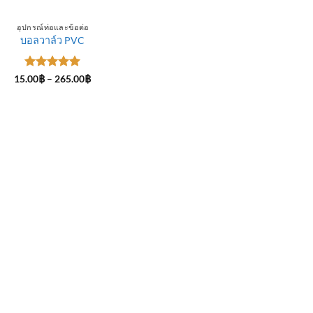
อุปกรณ์ท่อและข้อต่อ
บอลวาล์ว PVC
ให้คะแนน
Price
15.00
฿
–
265.00
฿
range:
5
ตั้งแต่ 1-
15.00฿
5 คะแนน
through
265.00฿