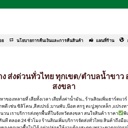
อย
นโยบายการคืนเงินและการคืนสินค้า
แผนที่ร้าน
ช่าง ส่งด่วนทั่วไทย ทุกเขต/ตำบลน้ำขา
สงขลา
ของหลายที่ เสียทั้งเวลา เสียทั้งค่าน้ำมัน... ร้านสิณเพิ่มฮาร์ดแว
ดี เช่น ซิลิโคน ,สีสเปรย์ ,บานพับ ,น๊อต สกรู ตะปู,พุกเหล็ก ,แปรงทา
จำนวน เราบริการส่งทุกพื้นที่ในจังหวัดสงขลา สนใจสินค้า ราคา
พ
ได้ทันที ตลอด 24 ชั่วโมง ร้านสิณเพิ่มบริการจัดส่งทั่วไทย สินค้าถึงม
ค่าของคุณหาซื้อไม่ได้ อย่าปล่อยให้งานต้องสะดุด เพราะขาดอุปกรณ์