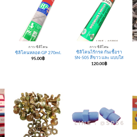
กาว-ซีลีโคน
กาว-ซีลีโคน
ซิลิโคนไร้กรด กันเชื้อรา
ซิลิโคนหลอด GP 270ml.
SN-505 สีขาว และ แบบใส
95.00
฿
120.00
฿
e
e:
฿
ugh
0฿