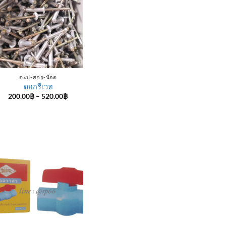
ตะปู-สกรู-น๊อต
ดอกรีเวท
Price
200.00
฿
–
520.00
฿
range:
200.00฿
through
520.00฿