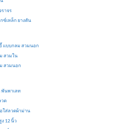
็น
นจราจร
ม็กซ์เหล็ก ยางตัน
าอี้ แบบกลม สวมนอก
่ยม สวมใน
ี่ยม สวมนอก
ูน พันพาเลท
งลวด
อใส่ลวดผ้าม่าน
ง 12 นิ้ว