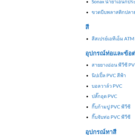
Sonax น้ำยาเอนกประ
ขวดบีบพลาสติกปลาย
สี
สีสเปรย์เอทีเอ็ม ATM
อุปกรณ์ท่อและข้อต
สายยางอ่อน พีวีซี P
นิปเปิ้ล PVC สีฟ้า
บอลวาล์ว PVC
ปลั๊กอุด PVC
กิ๊บก้ามปู PVC พีวีซี
กิ๊บจับท่อ PVC พีวีซี
อุปกรณ์ทาสี