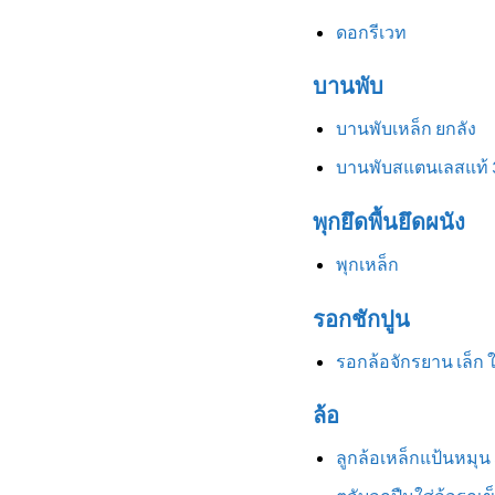
ดอกรีเวท
บานพับ
บานพับเหล็ก ยกลัง
บานพับสแตนเลสแท้ 
พุกยึดพื้นยึดผนัง
พุกเหล็ก
รอกชักปูน
รอกล้อจักรยาน เล็ก 
ล้อ
ลูกล้อเหล็กแป้นหมุน 3