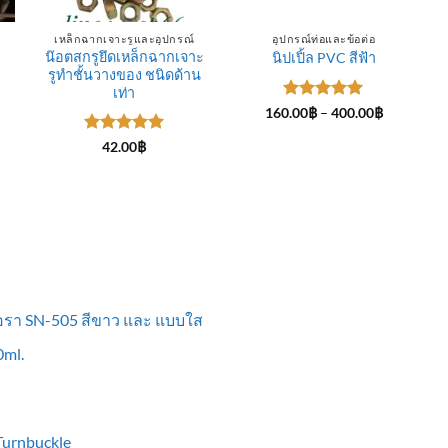
เหล็กฉากเจาะรูและอุปกรณ์
อุปกรณ์ท่อและข้อต่อ
น๊อตสกรูยึดเหล็กฉากเจาะ
นิปเปิ้ล PVC สีฟ้า
รูทำชั้นวางของ ชนิดด้าน
ce
ge:
เท่า
.00฿
ให้คะแนน
Price
160.00
฿
–
400.00
฿
rough
range:
5
ตั้งแต่ 1-
0.00฿
160.00฿
5 คะแนน
ให้คะแนน
42.00
฿
through
5
ตั้งแต่ 1-
400.00฿
5 คะแนน
ื้อรา SN-505 สีขาว และ แบบใส
ml.
 Turnbuckle