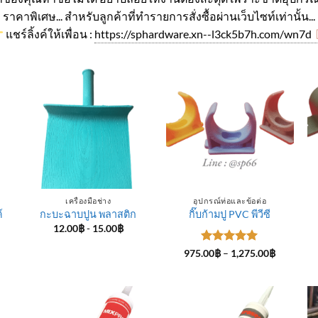
ราคาพิเศษ... สำหรับลูกค้าที่ทำรายการสั่งซื้อผ่านเว็บไซท์เท่านั้น...
แชร์ลิ้งค์ให้เพื่อน :
https://sphardware.xn--l3ck5b7h.com/wn7d
เครื่องมือช่าง
อุปกรณ์ท่อและข้อต่อ
์
กะบะฉาบปูน พลาสติก
กิ๊บก้ามปู PVC พีวีซี
12.00
฿
-
15.00
฿
ice
ให้คะแนน
Price
975.00
฿
–
1,275.00
฿
nge:
range:
5
ตั้งแต่ 1-
4.00฿
975.00฿
5 คะแนน
rough
through
5.00฿
1,275.00