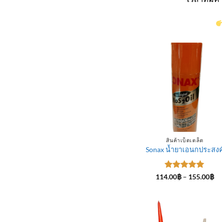
สินค้าเบ็ดเตล็ด
Sonax น้ำยาเอนกประสงค
ให้คะแนน
Pr
114.00
฿
–
155.00
฿
ra
5
ตั้งแต่ 1-
11
5 คะแนน
th
15