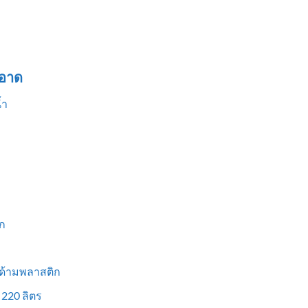
อาด
้ำ
ก
 ด้ามพลาสติก
 220 ลิตร