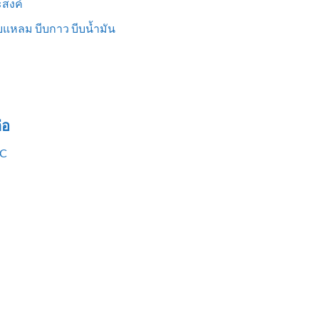
สงค์
แหลม บีบกาว บีบน้ำมัน
่อ
VC