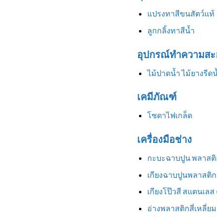
แปรงทาสีขนสัตว์แท้
ลูกกลิ้งทาสีน้ำ
อุปกรณ์ทำความสะ
ไม้ปาดน้ำ ไม้ยางรีดน
เคมีภัณฑ์
โซดาไฟเกล็ด
เครื่องมือช่าง
กะบะฉาบปูน พลาสติ
เกียงฉาบปูนพลาสติก
เกียงโป๊วสี สแตนเลส
อ่างพลาสติกสี่เหลี่ยม