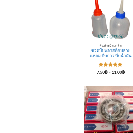
สินค้าเบ็ดเตล็ด
ขวดบีบพลาสติกปลาย
แหลม บีบกาว บีบน้ำมัน
ให้คะแนน
Pric
7.50
฿
–
11.00
฿
rang
5
ตั้งแต่ 1-
7.50
5 คะแนน
thro
11.0