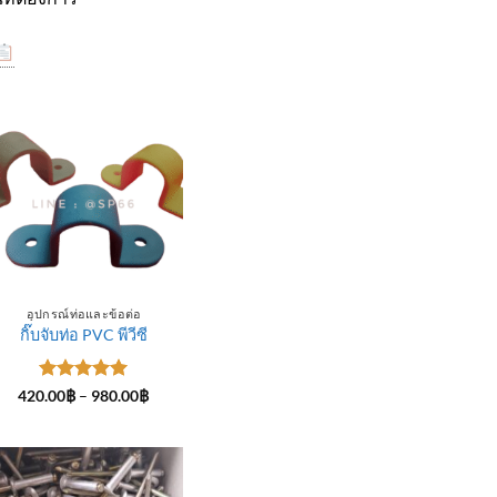
อุปกรณ์ท่อและข้อต่อ
กิ๊บจับท่อ PVC พีวีซี
ให้คะแนน
Price
420.00
฿
–
980.00
฿
range:
5
ตั้งแต่ 1-
420.00฿
5 คะแนน
through
฿
980.00฿