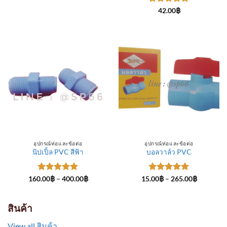
through
ให้คะแนน
300.00฿
42.00
฿
5
ตั้งแต่ 1-
5 คะแนน
อุปกรณ์ท่อและข้อต่อ
อุปกรณ์ท่อและข้อต่อ
นิปเปิ้ล PVC สีฟ้า
บอลวาล์ว PVC
ให้คะแนน
Price
ให้คะแนน
Price
160.00
฿
–
400.00
฿
15.00
฿
–
265.00
฿
range:
range:
5
ตั้งแต่ 1-
5
ตั้งแต่ 1-
160.00฿
15.00฿
5 คะแนน
5 คะแนน
through
through
400.00฿
265.00฿
สินค้า
View all สินค้า