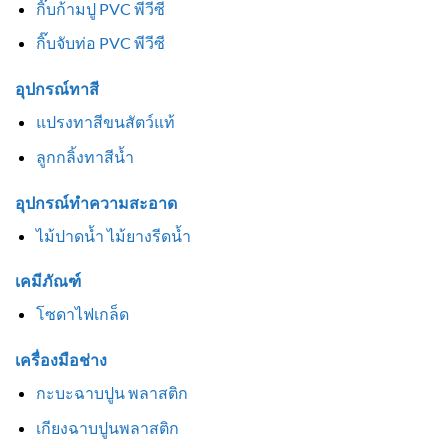
กิ๊บก้ามปู PVC พีวีซี
กิ๊บจับท่อ PVC พีวีซี
อุปกรณ์ทาสี
แปรงทาสีขนสัตว์แท้
ลูกกลิ้งทาสีน้ำ
อุปกรณ์ทำความสะอาด
ไม้ปาดน้ำ ไม้ยางรีดน้ำ
เคมีภัณฑ์
โซดาไฟเกล็ด
เครื่องมือช่าง
กะบะฉาบปูน พลาสติก
เกียงฉาบปูนพลาสติก