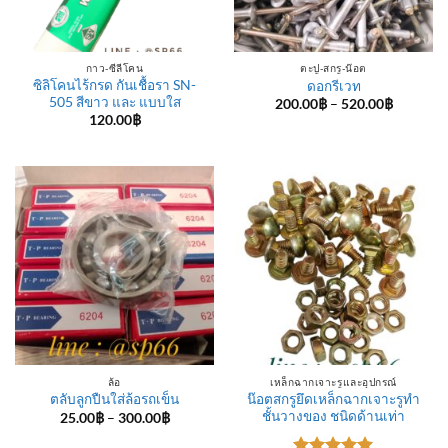
กาว-ซีลีโคน
ตะปู-สกรู-น๊อต
ซิลิโคนไร้กรด กันเชื้อรา SN-
ดอกรีเวท
505 สีขาว และ แบบใส
Price
200.00
฿
–
520.00
฿
range:
120.00
฿
200.00฿
through
520.00฿
ล้อ
เหล็กฉากเจาะรูและอุปกรณ์
น๊อตสกรูยึดเหล็กฉากเจาะรูทำ
ตลับลูกปืนใส่ล้อรถเข็น
ชั้นวางของ ชนิดด้านเท่า
Price
25.00
฿
–
300.00
฿
range:
25.00฿