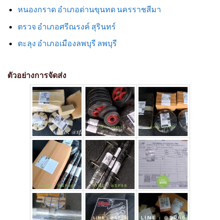
หนองกราด อำเภอด่านขุนทด นครราชสีมา
ตรวจ อำเภอศรีณรงค์ สุรินทร์
ตะลุง อำเภอเมืองลพบุรี ลพบุรี
ตัวอย่างการจัดส่ง