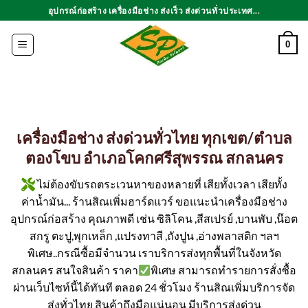
ข้าม
อุปกรณ์ก่อสร้าง เครื่องมือช่าง ส่งเร็ว ส่งด่วนทั่วประเทศ...
ไป
ยัง
0
เนื้อหา
เครื่องมือช่าง ส่งด่วนทั่วไทย ทุกเขต/ตำบล
ตองโขบ อำเภอโคกศรีสุพรรณ สกลนคร
ไม่ต้องขับรถตระเวนหาของหลายที่ เสียทั้งเวลา เสียทั้ง
ค่าน้ำมัน... ร้านสิณเพิ่มฮาร์ดแวร์ ขอแนะนำเครื่องมือช่าง
อุปกรณ์ก่อสร้าง คุณภาพดี เช่น ซิลิโคน ,สีสเปรย์ ,บานพับ ,น๊อต
สกรู ตะปู,พุกเหล็ก ,แปรงทาสี ,ถังปูน ,อ่างพลาสติก ฯลฯ
พิเศษ..กรณีซื้อมีจำนวน เราบริการส่งทุกพื้นที่ในจังหวัด
สกลนคร สนใจสินค้า ราคา
พิเศษ สามารถทำรายการสั่งซื้อ
ผ่านเว็บไซท์นี้ได้ทันที ตลอด 24 ชั่วโมง ร้านสิณเพิ่มบริการจัด
ส่งทั่วไทย สินค้าถึงมือแน่นอน มีบริการส่งด่วน