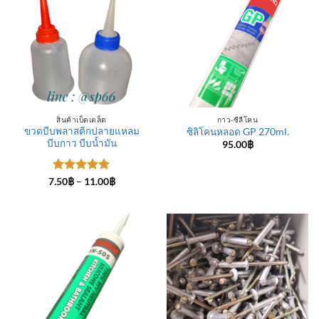
สินค้าเบ็ดเตล็ด
กาว-ซีลีโคน
ขวดบีบพลาสติกปลายแหลม
ซิลิโคนหลอด GP 270ml.
บีบกาว บีบน้ำมัน
95.00
฿
ให้คะแนน
Price
7.50
฿
–
11.00
฿
range:
5
ตั้งแต่ 1-
7.50฿
5 คะแนน
through
11.00฿