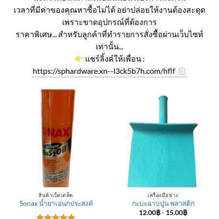
เวลาที่มีค่าของคุณหาซื้อไม่ได้ อย่าปล่อยให้งานต้องสะดุด
เพราะขาดอุปกรณ์ที่ต้องการ
ราคาพิเศษ... สำหรับลูกค้าที่ทำรายการสั่งซื้อผ่านเว็บไซท์
เท่านั้น...
แชร์ลิ้งค์ให้เพื่อน :
https://sphardware.xn--l3ck5b7h.com/hflf
สินค้าเบ็ดเตล็ด
เครื่องมือช่าง
Sonax น้ำยาเอนกประสงค์
กะบะฉาบปูน พลาสติก
12.00
฿
-
15.00
฿