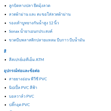
ลูกบิดหางปลา ยึดมุ้งลวด
ลวดผ้าม่าน และ ตะขอใส่ลวดผ้าม่าน
รองเท้าบูทยางกันน้ำสูง 12 นิ้ว
Sonax น้ำยาเอนกประสงค์
ขวดบีบพลาสติกปลายแหลม บีบกาว บีบน้ำมัน
สี
สีสเปรย์เอทีเอ็ม ATM
อุปกรณ์ท่อและข้อต่อ
สายยางอ่อน พีวีซี PVC
นิปเปิ้ล PVC สีฟ้า
บอลวาล์ว PVC
ปลั๊กอุด PVC