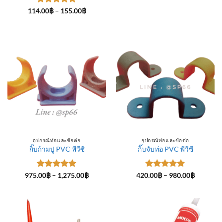
ให้คะแนน
Price
114.00
฿
–
155.00
฿
range:
5
ตั้งแต่ 1-
114.00฿
5 คะแนน
through
155.00฿
อุปกรณ์ท่อและข้อต่อ
อุปกรณ์ท่อและข้อต่อ
กิ๊บก้ามปู PVC พีวีซี
กิ๊บจับท่อ PVC พีวีซี
ให้คะแนน
Price
ให้คะแนน
Price
975.00
฿
–
1,275.00
฿
420.00
฿
–
980.00
฿
range:
range:
5
ตั้งแต่ 1-
5
ตั้งแต่ 1-
975.00฿
420.00฿
5 คะแนน
5 คะแนน
through
through
1,275.00฿
980.00฿