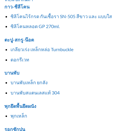
กาว-ซีลีโคน
ซิลิโคนไร้กรด กันเชื้อรา SN-505 สีขาว และ แบบใส
ซิลิโคนหลอด GP 270ml.
ตะปู-สกรู-น๊อต
เกลียวเร่ง เหล็กหล่อ Turnbuckle
ดอกรีเวท
บานพับ
บานพับเหล็ก ยกลัง
บานพับสแตนเลสแท้ 304
พุกยึดพื้นยึดผนัง
พุกเหล็ก
รอกชักปูน