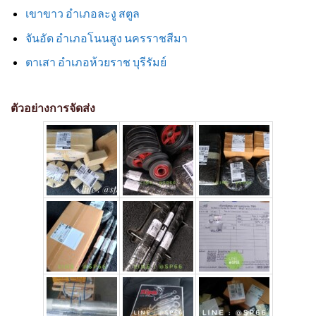
เขาขาว อำเภอละงู สตูล
จันอัด อำเภอโนนสูง นครราชสีมา
ตาเสา อำเภอห้วยราช บุรีรัมย์
ตัวอย่างการจัดส่ง