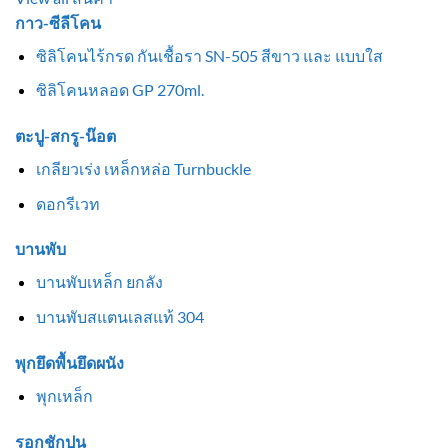
กาว-ซีลีโคน
ซิลิโคนไร้กรด กันเชื้อรา SN-505 สีขาว และ แบบใส
ซิลิโคนหลอด GP 270ml.
ตะปู-สกรู-น๊อต
เกลียวเร่ง เหล็กหล่อ Turnbuckle
ดอกรีเวท
บานพับ
บานพับเหล็ก ยกลัง
บานพับสแตนเลสแท้ 304
พุกยึดพื้นยึดผนัง
พุกเหล็ก
รอกชักปูน