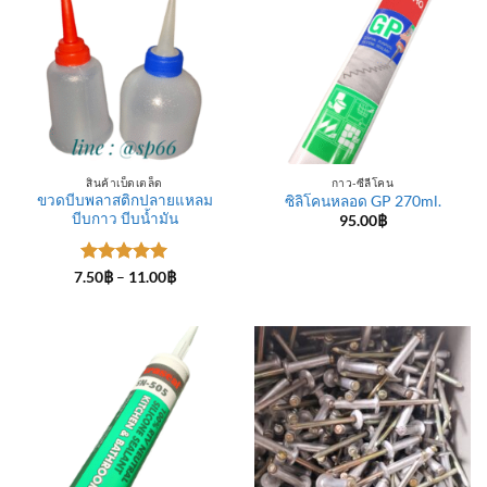
สินค้าเบ็ดเตล็ด
กาว-ซีลีโคน
ขวดบีบพลาสติกปลายแหลม
ซิลิโคนหลอด GP 270ml.
บีบกาว บีบน้ำมัน
95.00
฿
ให้คะแนน
Price
7.50
฿
–
11.00
฿
range:
5
ตั้งแต่ 1-
7.50฿
5 คะแนน
through
11.00฿