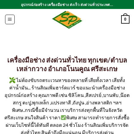
ข้าม
อุปกรณ์ก่อสร้าง เครื่องมือช่าง ส่งเร็ว ส่งด่วนทั่วประเทศ...
ไป
ยัง
0
เนื้อหา
เครื่องมือช่าง ส่งด่วนทั่วไทย ทุกเขต/ตำบล
เหล่ากวาง อำเภอโนนคูณ ศรีสะเกษ
ไม่ต้องขับรถตระเวนหาของหลายที่ เสียทั้งเวลา เสียทั้ง
ค่าน้ำมัน... ร้านสิณเพิ่มฮาร์ดแวร์ ขอแนะนำเครื่องมือช่าง
อุปกรณ์ก่อสร้าง คุณภาพดี เช่น ซิลิโคน ,สีสเปรย์ ,บานพับ ,น๊อต
สกรู ตะปู,พุกเหล็ก ,แปรงทาสี ,ถังปูน ,อ่างพลาสติก ฯลฯ
พิเศษ..กรณีซื้อมีจำนวน เราบริการส่งทุกพื้นที่ในจังหวัด
ศรีสะเกษ สนใจสินค้า ราคา
พิเศษ สามารถทำรายการสั่งซื้อ
ผ่านเว็บไซท์นี้ได้ทันที ตลอด 24 ชั่วโมง ร้านสิณเพิ่มบริการจัด
ส่งทั่วไทย สินค้าถึงมือแน่นอน มีบริการส่งด่วน