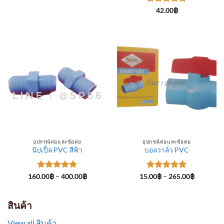
through
ให้คะแนน
300.00฿
42.00
฿
5
ตั้งแต่ 1-
5 คะแนน
อุปกรณ์ท่อและข้อต่อ
อุปกรณ์ท่อและข้อต่อ
นิปเปิ้ล PVC สีฟ้า
บอลวาล์ว PVC
ให้คะแนน
Price
ให้คะแนน
Price
160.00
฿
–
400.00
฿
15.00
฿
–
265.00
฿
range:
range:
5
ตั้งแต่ 1-
5
ตั้งแต่ 1-
160.00฿
15.00฿
5 คะแนน
5 คะแนน
through
through
400.00฿
265.00฿
สินค้า
View all สินค้า