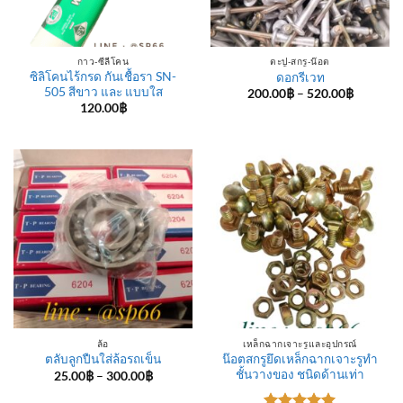
กาว-ซีลีโคน
ตะปู-สกรู-น๊อต
ซิลิโคนไร้กรด กันเชื้อรา SN-
ดอกรีเวท
505 สีขาว และ แบบใส
Price
200.00
฿
–
520.00
฿
range:
120.00
฿
200.00฿
through
520.00฿
ล้อ
เหล็กฉากเจาะรูและอุปกรณ์
น๊อตสกรูยึดเหล็กฉากเจาะรูทำ
ตลับลูกปืนใส่ล้อรถเข็น
ชั้นวางของ ชนิดด้านเท่า
Price
25.00
฿
–
300.00
฿
range:
25.00฿