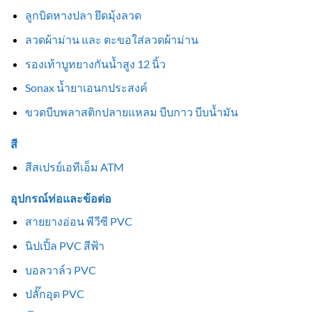
ลูกบิดหางปลา ยึดมุ้งลวด
ลวดผ้าม่าน และ ตะขอใส่ลวดผ้าม่าน
รองเท้าบูทยางกันน้ำสูง 12 นิ้ว
Sonax น้ำยาเอนกประสงค์
ขวดบีบพลาสติกปลายแหลม บีบกาว บีบน้ำมัน
สี
สีสเปรย์เอทีเอ็ม ATM
อุปกรณ์ท่อและข้อต่อ
สายยางอ่อน พีวีซี PVC
นิปเปิ้ล PVC สีฟ้า
บอลวาล์ว PVC
ปลั๊กอุด PVC