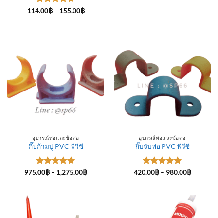
ให้คะแนน
Price
114.00
฿
–
155.00
฿
range:
5
ตั้งแต่ 1-
114.00฿
5 คะแนน
through
155.00฿
อุปกรณ์ท่อและข้อต่อ
อุปกรณ์ท่อและข้อต่อ
กิ๊บก้ามปู PVC พีวีซี
กิ๊บจับท่อ PVC พีวีซี
ให้คะแนน
Price
ให้คะแนน
Price
975.00
฿
–
1,275.00
฿
420.00
฿
–
980.00
฿
range:
range:
5
ตั้งแต่ 1-
5
ตั้งแต่ 1-
975.00฿
420.00฿
5 คะแนน
5 คะแนน
through
through
1,275.00฿
980.00฿