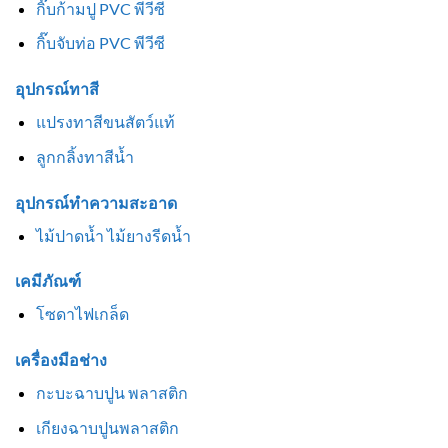
กิ๊บก้ามปู PVC พีวีซี
กิ๊บจับท่อ PVC พีวีซี
อุปกรณ์ทาสี
แปรงทาสีขนสัตว์แท้
ลูกกลิ้งทาสีน้ำ
อุปกรณ์ทำความสะอาด
ไม้ปาดน้ำ ไม้ยางรีดน้ำ
เคมีภัณฑ์
โซดาไฟเกล็ด
เครื่องมือช่าง
กะบะฉาบปูน พลาสติก
เกียงฉาบปูนพลาสติก