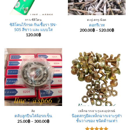
กาว-ซีลีโคน
ตะปู-สกรู-น๊อต
ซิลิโคนไร้กรด กันเชื้อรา SN-
ดอกรีเวท
505 สีขาว และ แบบใส
Price
200.00
฿
–
520.00
฿
range:
120.00
฿
200.00฿
through
520.00฿
ล้อ
เหล็กฉากเจาะรูและอุปกรณ์
น๊อตสกรูยึดเหล็กฉากเจาะรูทำ
ตลับลูกปืนใส่ล้อรถเข็น
ชั้นวางของ ชนิดด้านเท่า
Price
25.00
฿
–
300.00
฿
range:
25.00฿