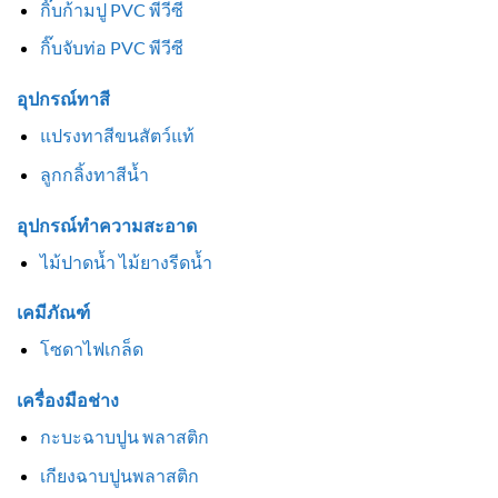
กิ๊บก้ามปู PVC พีวีซี
กิ๊บจับท่อ PVC พีวีซี
อุปกรณ์ทาสี
แปรงทาสีขนสัตว์แท้
ลูกกลิ้งทาสีน้ำ
อุปกรณ์ทำความสะอาด
ไม้ปาดน้ำ ไม้ยางรีดน้ำ
เคมีภัณฑ์
โซดาไฟเกล็ด
เครื่องมือช่าง
กะบะฉาบปูน พลาสติก
เกียงฉาบปูนพลาสติก