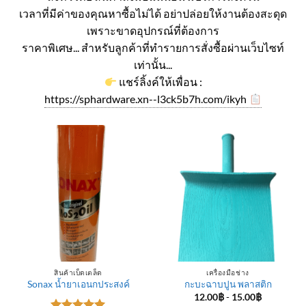
เวลาที่มีค่าของคุณหาซื้อไม่ได้ อย่าปล่อยให้งานต้องสะดุด
เพราะขาดอุปกรณ์ที่ต้องการ
ราคาพิเศษ... สำหรับลูกค้าที่ทำรายการสั่งซื้อผ่านเว็บไซท์
เท่านั้น...
แชร์ลิ้งค์ให้เพื่อน :
https://sphardware.xn--l3ck5b7h.com/ikyh
สินค้าเบ็ดเตล็ด
เครื่องมือช่าง
Sonax น้ำยาเอนกประสงค์
กะบะฉาบปูน พลาสติก
12.00
฿
-
15.00
฿