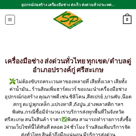
ข้าม
อุปกรณ์ก่อสร้าง เครื่องมือช่าง ส่งเร็ว ส่งด่วนทั่วประเทศ...
ไป
ยัง
0
เนื้อหา
เครื่องมือช่าง ส่งด่วนทั่วไทย ทุกเขต/ตำบลดู่
อำเภอปรางค์กู่ ศรีสะเกษ
ไม่ต้องขับรถตระเวนหาของหลายที่ เสียทั้งเวลา เสียทั้ง
ค่าน้ำมัน... ร้านสิณเพิ่มฮาร์ดแวร์ ขอแนะนำเครื่องมือช่าง
อุปกรณ์ก่อสร้าง คุณภาพดี เช่น ซิลิโคน ,สีสเปรย์ ,บานพับ ,น๊อต
สกรู ตะปู,พุกเหล็ก ,แปรงทาสี ,ถังปูน ,อ่างพลาสติก ฯลฯ
พิเศษ..กรณีซื้อมีจำนวน เราบริการส่งทุกพื้นที่ในจังหวัด
ศรีสะเกษ สนใจสินค้า ราคา
พิเศษ สามารถทำรายการสั่งซื้อ
ผ่านเว็บไซท์นี้ได้ทันที ตลอด 24 ชั่วโมง ร้านสิณเพิ่มบริการจัด
ส่งทั่วไทย สินค้าถึงมือแน่นอน มีบริการส่งด่วน