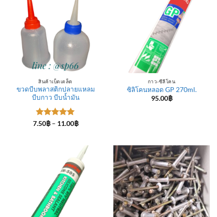
สินค้าเบ็ดเตล็ด
กาว-ซีลีโคน
ขวดบีบพลาสติกปลายแหลม
ซิลิโคนหลอด GP 270ml.
บีบกาว บีบน้ำมัน
95.00
฿
ให้คะแนน
Price
7.50
฿
–
11.00
฿
range:
5
ตั้งแต่ 1-
7.50฿
5 คะแนน
through
11.00฿