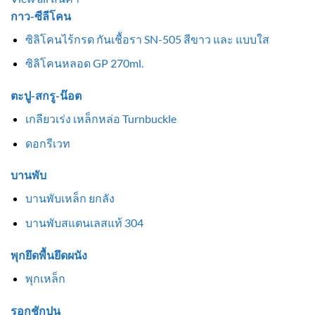
กาว-ซีลีโคน
ซิลิโคนไร้กรด กันเชื้อรา SN-505 สีขาว และ แบบใส
ซิลิโคนหลอด GP 270ml.
ตะปู-สกรู-น๊อต
เกลียวเร่ง เหล็กหล่อ Turnbuckle
ดอกรีเวท
บานพับ
บานพับเหล็ก ยกลัง
บานพับสแตนเลสแท้ 304
พุกยึดพื้นยึดผนัง
พุกเหล็ก
รอกชักปูน