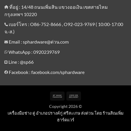
ที่อยู่ : 14/48 ถนนเพิ่มสิน แขวงออเงิน เขตสายไหม
กรุงเทพฯ 10220
เบอร์โทร : O86-752-8666 , O92-023-9769 ( 10:00-17:00
จ.-ส.)
Email : sphardware@ด่วน.com
WhatsApp : 0920239769
Line :
@sp66
Facebook : facebook.com/sphardware
Bank
Cash
Transfer
On
Copyright 2026 ©
Delivery
เครื่องมือช่าง ดู่ อำเภอปรางค์กู่ ศรีสะเกษ ส่งด่วน โดย ร้านสิณเพิ่ม
ฮาร์ดแวร์