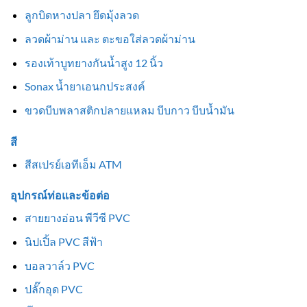
ลูกบิดหางปลา ยึดมุ้งลวด
ลวดผ้าม่าน และ ตะขอใส่ลวดผ้าม่าน
รองเท้าบูทยางกันน้ำสูง 12 นิ้ว
Sonax น้ำยาเอนกประสงค์
ขวดบีบพลาสติกปลายแหลม บีบกาว บีบน้ำมัน
สี
สีสเปรย์เอทีเอ็ม ATM
อุปกรณ์ท่อและข้อต่อ
สายยางอ่อน พีวีซี PVC
นิปเปิ้ล PVC สีฟ้า
บอลวาล์ว PVC
ปลั๊กอุด PVC