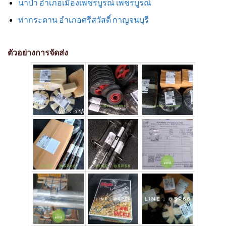
นาป่า อำเภอเมืองเพชรบูรณ์ เพชรบูรณ์
ท่ากระดาน อำเภอศรีสวัสดิ์ กาญจนบุรี
ตัวอย่างการจัดส่ง