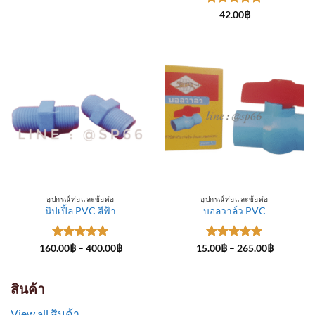
through
ให้คะแนน
300.00฿
42.00
฿
5
ตั้งแต่ 1-
5 คะแนน
อุปกรณ์ท่อและข้อต่อ
อุปกรณ์ท่อและข้อต่อ
นิปเปิ้ล PVC สีฟ้า
บอลวาล์ว PVC
ให้คะแนน
Price
ให้คะแนน
Price
160.00
฿
–
400.00
฿
15.00
฿
–
265.00
฿
range:
range:
5
ตั้งแต่ 1-
5
ตั้งแต่ 1-
160.00฿
15.00฿
5 คะแนน
5 คะแนน
through
through
400.00฿
265.00฿
สินค้า
View all สินค้า