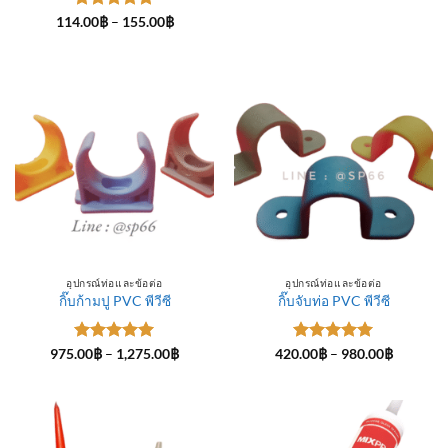
ให้คะแนน
Price
114.00
฿
–
155.00
฿
range:
5
ตั้งแต่ 1-
114.00฿
5 คะแนน
through
155.00฿
อุปกรณ์ท่อและข้อต่อ
อุปกรณ์ท่อและข้อต่อ
กิ๊บก้ามปู PVC พีวีซี
กิ๊บจับท่อ PVC พีวีซี
ให้คะแนน
Price
ให้คะแนน
Price
975.00
฿
–
1,275.00
฿
420.00
฿
–
980.00
฿
range:
range:
5
ตั้งแต่ 1-
5
ตั้งแต่ 1-
975.00฿
420.00฿
5 คะแนน
5 คะแนน
through
through
1,275.00฿
980.00฿