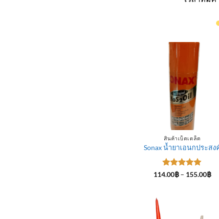
สินค้าเบ็ดเตล็ด
Sonax น้ำยาเอนกประสงค
ให้คะแนน
Pr
114.00
฿
–
155.00
฿
ra
5
ตั้งแต่ 1-
11
5 คะแนน
th
15