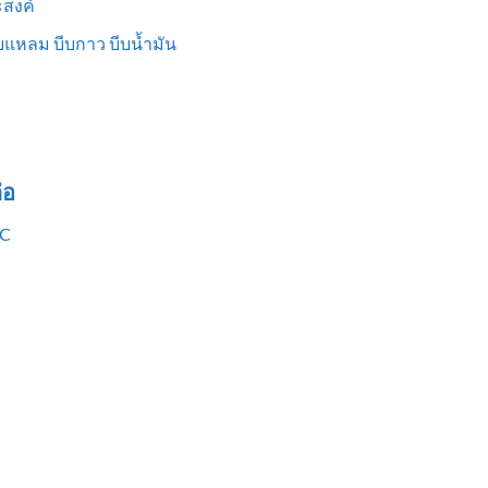
สงค์
แหลม บีบกาว บีบน้ำมัน
่อ
VC