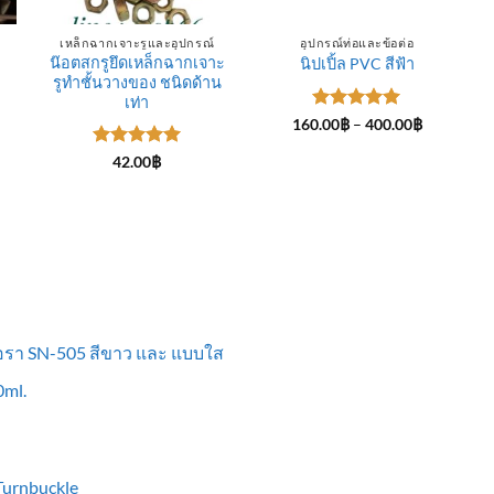
เหล็กฉากเจาะรูและอุปกรณ์
อุปกรณ์ท่อและข้อต่อ
น๊อตสกรูยึดเหล็กฉากเจาะ
นิปเปิ้ล PVC สีฟ้า
รูทำชั้นวางของ ชนิดด้าน
ce
ge:
เท่า
.00฿
ให้คะแนน
Price
160.00
฿
–
400.00
฿
rough
range:
5
ตั้งแต่ 1-
0.00฿
160.00฿
5 คะแนน
ให้คะแนน
42.00
฿
through
5
ตั้งแต่ 1-
400.00฿
5 คะแนน
ื้อรา SN-505 สีขาว และ แบบใส
ml.
 Turnbuckle