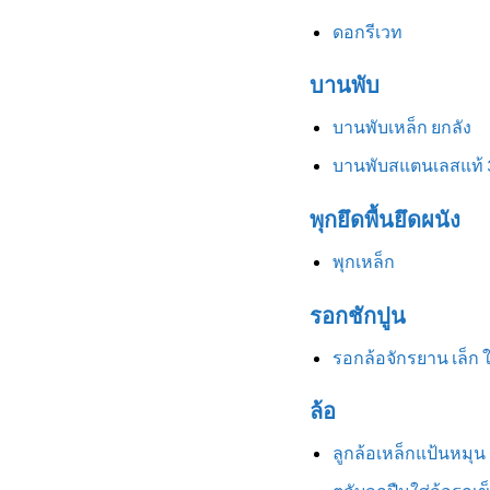
ดอกรีเวท
บานพับ
บานพับเหล็ก ยกลัง
บานพับสแตนเลสแท้ 
พุกยึดพื้นยึดผนัง
พุกเหล็ก
รอกชักปูน
รอกล้อจักรยาน เล็ก 
ล้อ
ลูกล้อเหล็กแป้นหมุน 3