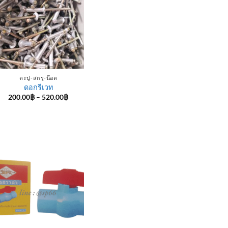
ตะปู-สกรู-น๊อต
ดอกรีเวท
Price
200.00
฿
–
520.00
฿
range:
200.00฿
through
520.00฿