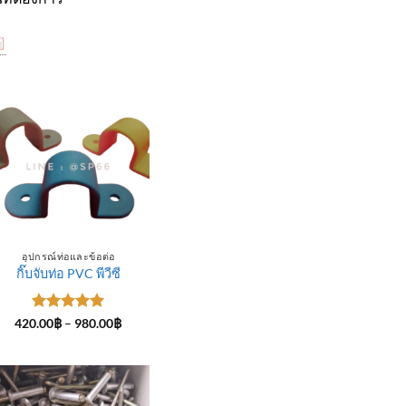
อุปกรณ์ท่อและข้อต่อ
กิ๊บจับท่อ PVC พีวีซี
ให้คะแนน
Price
420.00
฿
–
980.00
฿
range:
5
ตั้งแต่ 1-
420.00฿
5 คะแนน
through
฿
980.00฿