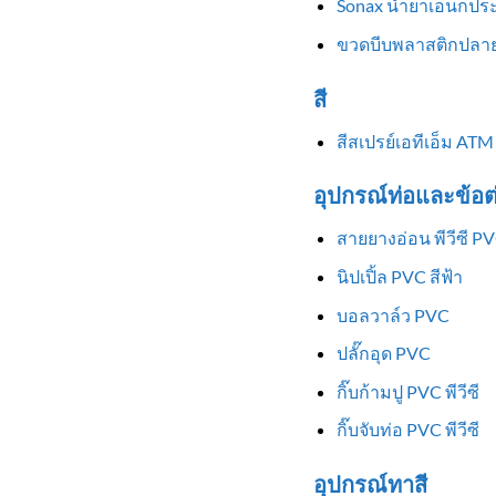
Sonax น้ำยาเอนกประ
ขวดบีบพลาสติกปลาย
สี
สีสเปรย์เอทีเอ็ม ATM
อุปกรณ์ท่อและข้อต
สายยางอ่อน พีวีซี P
นิปเปิ้ล PVC สีฟ้า
บอลวาล์ว PVC
ปลั๊กอุด PVC
กิ๊บก้ามปู PVC พีวีซี
กิ๊บจับท่อ PVC พีวีซี
อุปกรณ์ทาสี