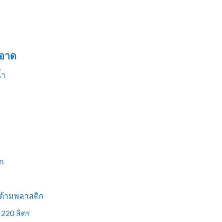
อาด
้ำ
ก
 ด้ามพลาสติก
 220 ลิตร