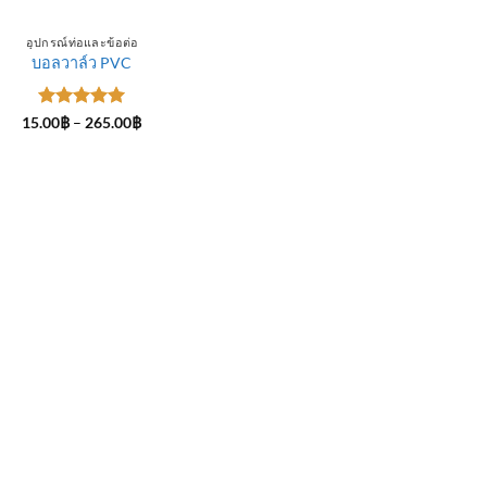
อุปกรณ์ท่อและข้อต่อ
บอลวาล์ว PVC
ให้คะแนน
Price
15.00
฿
–
265.00
฿
range:
5
ตั้งแต่ 1-
15.00฿
5 คะแนน
through
265.00฿