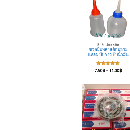
สินค้าเบ็ดเตล็ด
ขวดบีบพลาสติกปลาย
แหลม บีบกาว บีบน้ำมัน
ให้คะแนน
Pric
7.50
฿
–
11.00
฿
rang
5
ตั้งแต่ 1-
7.50
5 คะแนน
thro
11.0