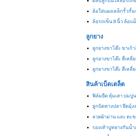
ตลับลูกปืนใส่ล้อรถเข
ล้อใส่แผงเหล็กรั้วกั้
ล้อรถเข็น 8 นิ้ว ล้อแ
ลูกยาง
ลูกยางขาโต๊ะ ขาเก้
ลูกยางขาโต๊ะ สี่เหลี
ลูกยางขาโต๊ะ สี่เหล
สินค้าเบ็ดเตล็ด
ฟิล์มยืด หุ้มเสา บ่มป
ลูกบิดหางปลา ยึดมุ้
ลวดผ้าม่าน และ ตะข
รองเท้าบูทยางกันน้ำสู