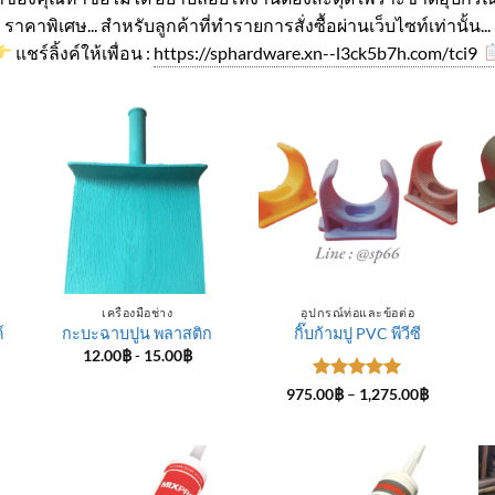
ราคาพิเศษ... สำหรับลูกค้าที่ทำรายการสั่งซื้อผ่านเว็บไซท์เท่านั้น...
แชร์ลิ้งค์ให้เพื่อน :
https://sphardware.xn--l3ck5b7h.com/tci9
เครื่องมือช่าง
อุปกรณ์ท่อและข้อต่อ
์
กะบะฉาบปูน พลาสติก
กิ๊บก้ามปู PVC พีวีซี
12.00
฿
-
15.00
฿
ice
ให้คะแนน
Price
975.00
฿
–
1,275.00
฿
nge:
range:
5
ตั้งแต่ 1-
4.00฿
975.00฿
5 คะแนน
rough
through
5.00฿
1,275.00