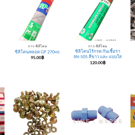
กาว-ซีลีโคน
กาว-ซีลีโคน
ซิลิโคนไร้กรด กันเชื้อรา
ซิลิโคนหลอด GP 270ml.
SN-505 สีขาว และ แบบใส
95.00
฿
120.00
฿
e
e:
฿
ugh
0฿