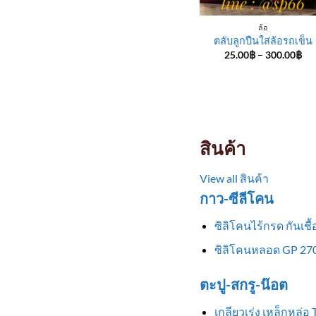
ล้อ
ตลับลูกปืนใส่ล้อรถเข็น
Pri
25.00
฿
–
300.00
฿
ran
25
th
30
สินค้า
View all สินค้า
กาว-ซีลีโคน
ซิลิโคนไร้กรด กันเช
ซิลิโคนหลอด GP 270
ตะปู-สกรู-น๊อต
เกลียวเร่ง เหล็กหล่อ