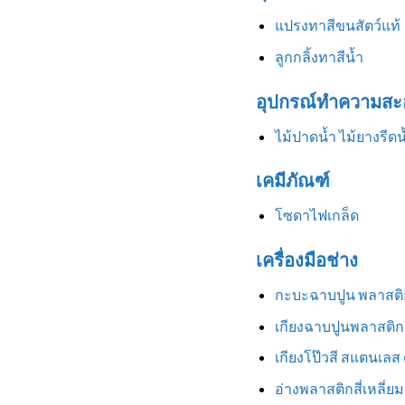
แปรงทาสีขนสัตว์แท้
ลูกกลิ้งทาสีน้ำ
อุปกรณ์ทำความสะ
ไม้ปาดน้ำ ไม้ยางรีดน
เคมีภัณฑ์
โซดาไฟเกล็ด
เครื่องมือช่าง
กะบะฉาบปูน พลาสติ
เกียงฉาบปูนพลาสติก
เกียงโป๊วสี สแตนเลส
อ่างพลาสติกสี่เหลี่ยม