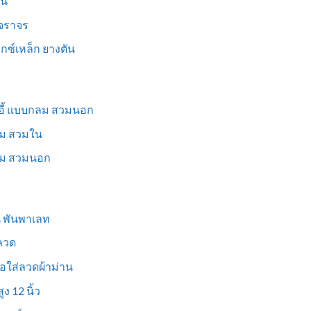
็น
นจราจร
ม็กซ์เหล็ก ยางตัน
าอี้ แบบกลม สวมนอก
่ยม สวมใน
ี่ยม สวมนอก
ูน พันพาเลท
งลวด
อใส่ลวดผ้าม่าน
ง 12 นิ้ว