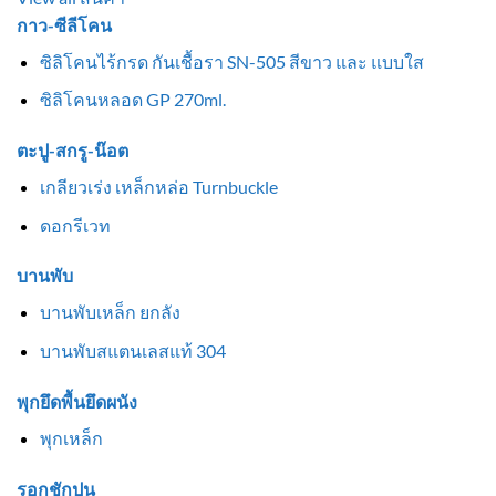
กาว-ซีลีโคน
ซิลิโคนไร้กรด กันเชื้อรา SN-505 สีขาว และ แบบใส
ซิลิโคนหลอด GP 270ml.
ตะปู-สกรู-น๊อต
เกลียวเร่ง เหล็กหล่อ Turnbuckle
ดอกรีเวท
บานพับ
บานพับเหล็ก ยกลัง
บานพับสแตนเลสแท้ 304
พุกยึดพื้นยึดผนัง
พุกเหล็ก
รอกชักปูน