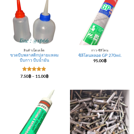
สินค้าเบ็ดเตล็ด
กาว-ซีลีโคน
ขวดบีบพลาสติกปลายแหลม
ซิลิโคนหลอด GP 270ml.
บีบกาว บีบน้ำมัน
95.00
฿
ให้คะแนน
Price
7.50
฿
–
11.00
฿
range:
5
ตั้งแต่ 1-
7.50฿
5 คะแนน
through
11.00฿