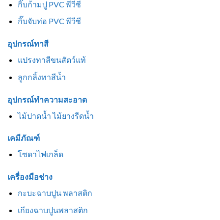
กิ๊บก้ามปู PVC พีวีซี
กิ๊บจับท่อ PVC พีวีซี
อุปกรณ์ทาสี
แปรงทาสีขนสัตว์แท้
ลูกกลิ้งทาสีน้ำ
อุปกรณ์ทำความสะอาด
ไม้ปาดน้ำ ไม้ยางรีดน้ำ
เคมีภัณฑ์
โซดาไฟเกล็ด
เครื่องมือช่าง
กะบะฉาบปูน พลาสติก
เกียงฉาบปูนพลาสติก