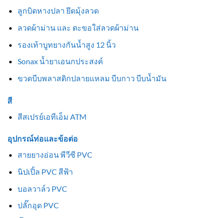
ลูกบิดหางปลา ยึดมุ้งลวด
ลวดผ้าม่าน และ ตะขอใส่ลวดผ้าม่าน
รองเท้าบูทยางกันน้ำสูง 12 นิ้ว
Sonax น้ำยาเอนกประสงค์
ขวดบีบพลาสติกปลายแหลม บีบกาว บีบน้ำมัน
สี
สีสเปรย์เอทีเอ็ม ATM
อุปกรณ์ท่อและข้อต่อ
สายยางอ่อน พีวีซี PVC
นิปเปิ้ล PVC สีฟ้า
บอลวาล์ว PVC
ปลั๊กอุด PVC