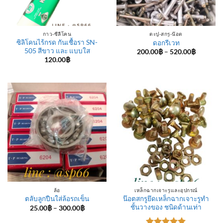
กาว-ซีลีโคน
ตะปู-สกรู-น๊อต
ซิลิโคนไร้กรด กันเชื้อรา SN-
ดอกรีเวท
505 สีขาว และ แบบใส
Price
200.00
฿
–
520.00
฿
range:
120.00
฿
200.00฿
through
520.00฿
ล้อ
เหล็กฉากเจาะรูและอุปกรณ์
น๊อตสกรูยึดเหล็กฉากเจาะรูทำ
ตลับลูกปืนใส่ล้อรถเข็น
ชั้นวางของ ชนิดด้านเท่า
Price
25.00
฿
–
300.00
฿
range:
25.00฿