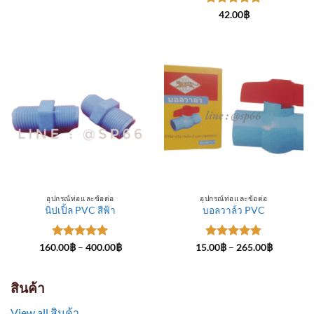
through
ให้คะแนน
300.00฿
42.00
฿
5
ตั้งแต่ 1-
5 คะแนน
อุปกรณ์ท่อและข้อต่อ
อุปกรณ์ท่อและข้อต่อ
นิปเปิ้ล PVC สีฟ้า
บอลวาล์ว PVC
ให้คะแนน
Price
ให้คะแนน
Price
160.00
฿
–
400.00
฿
15.00
฿
–
265.00
฿
range:
range:
5
ตั้งแต่ 1-
5
ตั้งแต่ 1-
160.00฿
15.00฿
5 คะแนน
5 คะแนน
through
through
400.00฿
265.00฿
สินค้า
View all สินค้า