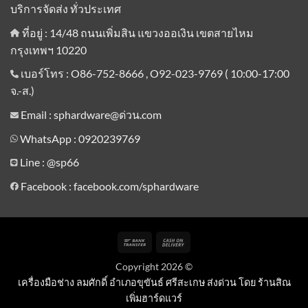
บริการจัดส่ง ทั่วประเทศ
ที่อยู่ : 14/48 ถนนเพิ่มสิน แขวงออเงิน เขตสายไหม
กรุงเทพฯ 10220
เบอร์โทร : O86-752-8666 , O92-023-9769 ( 10:00-17:00
จ.-ส.)
Email : sphardware@ด่วน.com
WhatsApp : 0920239769
Line :
@sp66
Facebook : facebook.com/sphardware
Bank
Cash
Transfer
On
Copyright 2026 ©
Delivery
เครื่องมือช่าง ลมศักดิ์ อำเภอขุขันธ์ ศรีสะเกษ ส่งด่วน โดย ร้านสิณ
เพิ่มฮาร์ดแวร์