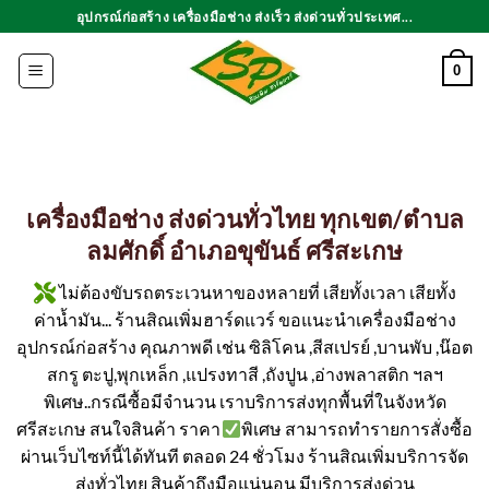
ข้าม
อุปกรณ์ก่อสร้าง เครื่องมือช่าง ส่งเร็ว ส่งด่วนทั่วประเทศ...
ไป
ยัง
0
เนื้อหา
เครื่องมือช่าง ส่งด่วนทั่วไทย ทุกเขต/ตำบล
ลมศักดิ์ อำเภอขุขันธ์ ศรีสะเกษ
ไม่ต้องขับรถตระเวนหาของหลายที่ เสียทั้งเวลา เสียทั้ง
ค่าน้ำมัน... ร้านสิณเพิ่มฮาร์ดแวร์ ขอแนะนำเครื่องมือช่าง
อุปกรณ์ก่อสร้าง คุณภาพดี เช่น ซิลิโคน ,สีสเปรย์ ,บานพับ ,น๊อต
สกรู ตะปู,พุกเหล็ก ,แปรงทาสี ,ถังปูน ,อ่างพลาสติก ฯลฯ
พิเศษ..กรณีซื้อมีจำนวน เราบริการส่งทุกพื้นที่ในจังหวัด
ศรีสะเกษ สนใจสินค้า ราคา
พิเศษ สามารถทำรายการสั่งซื้อ
ผ่านเว็บไซท์นี้ได้ทันที ตลอด 24 ชั่วโมง ร้านสิณเพิ่มบริการจัด
ส่งทั่วไทย สินค้าถึงมือแน่นอน มีบริการส่งด่วน