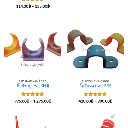
ให้คะแนน
Price
114.00
฿
–
155.00
฿
range:
5
ตั้งแต่ 1-
114.00฿
5 คะแนน
through
155.00฿
อุปกรณ์ท่อและข้อต่อ
อุปกรณ์ท่อและข้อต่อ
กิ๊บก้ามปู PVC พีวีซี
กิ๊บจับท่อ PVC พีวีซี
ให้คะแนน
Price
ให้คะแนน
Price
975.00
฿
–
1,275.00
฿
420.00
฿
–
980.00
฿
range:
range:
5
ตั้งแต่ 1-
5
ตั้งแต่ 1-
975.00฿
420.00฿
5 คะแนน
5 คะแนน
through
through
1,275.00฿
980.00฿