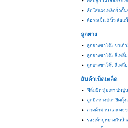
ตลับลูกปืนใส่ล้อรถเข
ล้อใส่แผงเหล็กรั้วกั้
ล้อรถเข็น 8 นิ้ว ล้อแ
ลูกยาง
ลูกยางขาโต๊ะ ขาเก้
ลูกยางขาโต๊ะ สี่เหลี
ลูกยางขาโต๊ะ สี่เหล
สินค้าเบ็ดเตล็ด
ฟิล์มยืด หุ้มเสา บ่มป
ลูกบิดหางปลา ยึดมุ้
ลวดผ้าม่าน และ ตะข
รองเท้าบูทยางกันน้ำสู