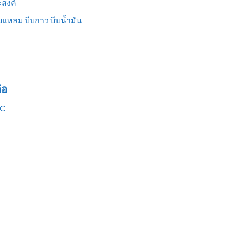
สงค์
แหลม บีบกาว บีบน้ำมัน
่อ
VC