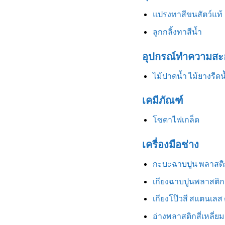
แปรงทาสีขนสัตว์แท้
ลูกกลิ้งทาสีน้ำ
อุปกรณ์ทำความสะ
ไม้ปาดน้ำ ไม้ยางรีดน
เคมีภัณฑ์
โซดาไฟเกล็ด
เครื่องมือช่าง
กะบะฉาบปูน พลาสติ
เกียงฉาบปูนพลาสติก
เกียงโป๊วสี สแตนเลส
อ่างพลาสติกสี่เหลี่ยม