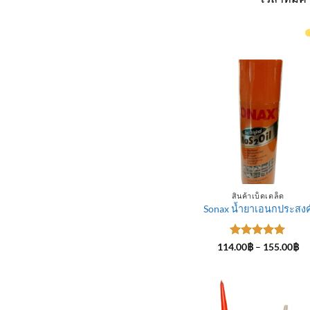
สินค้าเบ็ดเตล็ด
Sonax น้ำยาเอนกประสงค
ให้คะแนน
Pr
114.00
฿
–
155.00
฿
ra
5
ตั้งแต่ 1-
11
5 คะแนน
th
15