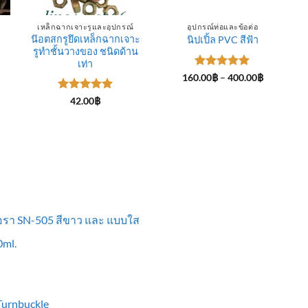
เหล็กฉากเจาะรูและอุปกรณ์
อุปกรณ์ท่อและข้อต่อ
น๊อตสกรูยึดเหล็กฉากเจาะ
นิปเปิ้ล PVC สีฟ้า
รูทำชั้นวางของ ชนิดด้าน
ce
ge:
เท่า
.00฿
ให้คะแนน
Price
160.00
฿
–
400.00
฿
rough
range:
5
ตั้งแต่ 1-
0.00฿
160.00฿
5 คะแนน
ให้คะแนน
42.00
฿
through
5
ตั้งแต่ 1-
400.00฿
5 คะแนน
ื้อรา SN-505 สีขาว และ แบบใส
ml.
 Turnbuckle