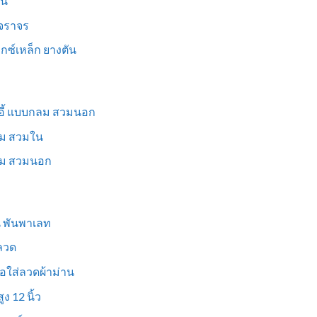
็น
นจราจร
ม็กซ์เหล็ก ยางตัน
าอี้ แบบกลม สวมนอก
่ยม สวมใน
ี่ยม สวมนอก
ูน พันพาเลท
งลวด
อใส่ลวดผ้าม่าน
ง 12 นิ้ว