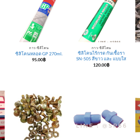
กาว-ซีลีโคน
กาว-ซีลีโคน
ซิลิโคนไร้กรด กันเชื้อรา
ซิลิโคนหลอด GP 270ml.
SN-505 สีขาว และ แบบใส
95.00
฿
120.00
฿
e
e:
฿
ugh
0฿