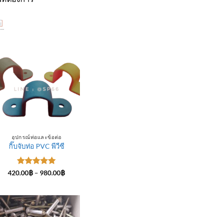
อุปกรณ์ท่อและข้อต่อ
กิ๊บจับท่อ PVC พีวีซี
ให้คะแนน
Price
420.00
฿
–
980.00
฿
range:
5
ตั้งแต่ 1-
420.00฿
5 คะแนน
through
฿
980.00฿