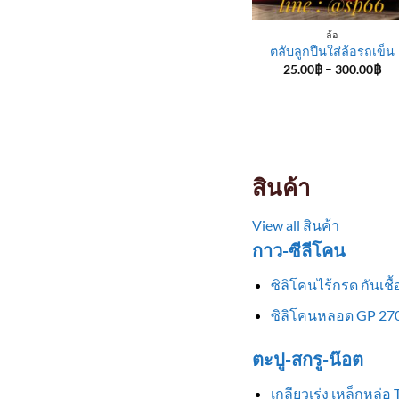
ล้อ
ตลับลูกปืนใส่ล้อรถเข็น
Pri
25.00
฿
–
300.00
฿
ran
25
th
30
สินค้า
View all สินค้า
กาว-ซีลีโคน
ซิลิโคนไร้กรด กันเช
ซิลิโคนหลอด GP 270
ตะปู-สกรู-น๊อต
เกลียวเร่ง เหล็กหล่อ