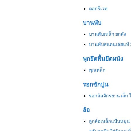
ดอกรีเวท
บานพับ
บานพับเหล็ก ยกลัง
บานพับสแตนเลสแท้ 
พุกยึดพื้นยึดผนัง
พุกเหล็ก
รอกชักปูน
รอกล้อจักรยาน เล็ก 
ล้อ
ลูกล้อเหล็กแป้นหมุน 3