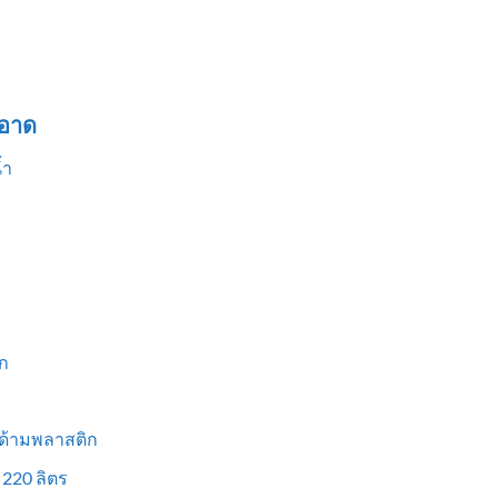
อาด
้ำ
ก
 ด้ามพลาสติก
 220 ลิตร