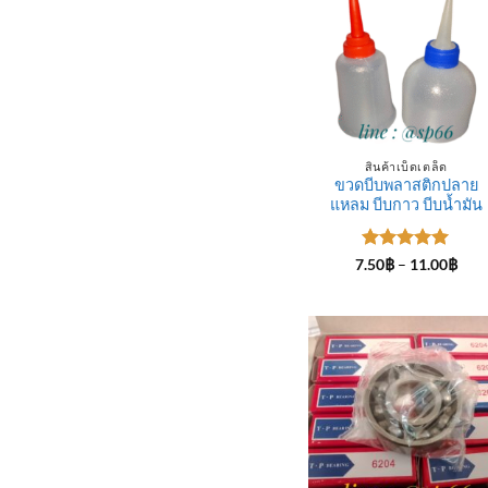
สินค้าเบ็ดเตล็ด
ขวดบีบพลาสติกปลาย
แหลม บีบกาว บีบน้ำมัน
ให้คะแนน
Pric
7.50
฿
–
11.00
฿
rang
5
ตั้งแต่ 1-
7.50
5 คะแนน
thro
11.0