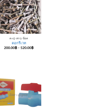
ตะปู-สกรู-น๊อต
ดอกรีเวท
Price
200.00
฿
–
520.00
฿
range:
200.00฿
through
520.00฿