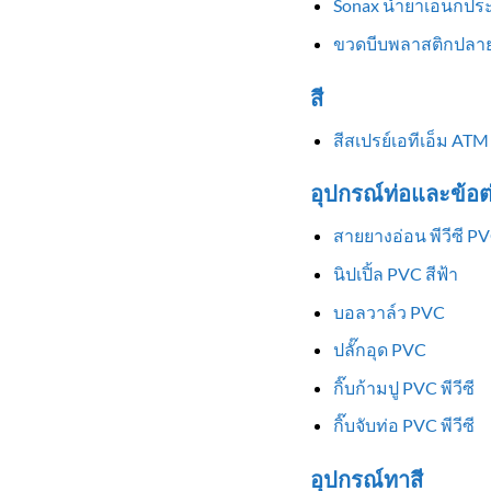
Sonax น้ำยาเอนกประ
ขวดบีบพลาสติกปลาย
สี
สีสเปรย์เอทีเอ็ม ATM
อุปกรณ์ท่อและข้อต
สายยางอ่อน พีวีซี P
นิปเปิ้ล PVC สีฟ้า
บอลวาล์ว PVC
ปลั๊กอุด PVC
กิ๊บก้ามปู PVC พีวีซี
กิ๊บจับท่อ PVC พีวีซี
อุปกรณ์ทาสี