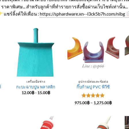
ราคาพิเศษ... สำหรับลูกค้าที่ทำรายการสั่งซื้อผ่านเว็บไซท์เท่านั้น...
แชร์ลิ้งค์ให้เพื่อน :
https://sphardware.xn--l3ck5b7h.com/nibg
เครื่องมือช่าง
อุปกรณ์ท่อและข้อต่อ
์
กะบะฉาบปูน พลาสติก
กิ๊บก้ามปู PVC พีวีซี
12.00
฿
-
15.00
฿
ice
ให้คะแนน
Price
975.00
฿
–
1,275.00
฿
nge:
range:
5
ตั้งแต่ 1-
4.00฿
975.00฿
5 คะแนน
rough
through
5.00฿
1,275.00