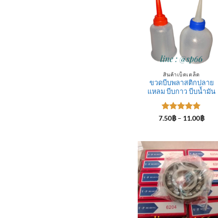
สินค้าเบ็ดเตล็ด
ขวดบีบพลาสติกปลาย
แหลม บีบกาว บีบน้ำมัน
ให้คะแนน
Pric
7.50
฿
–
11.00
฿
rang
5
ตั้งแต่ 1-
7.50
5 คะแนน
thro
11.0