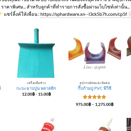
ราคาพิเศษ... สำหรับลูกค้าที่ทำรายการสั่งซื้อผ่านเว็บไซท์เท่านั้น...
แชร์ลิ้งค์ให้เพื่อน :
https://sphardware.xn--l3ck5b7h.com/cp5f
เครื่องมือช่าง
อุปกรณ์ท่อและข้อต่อ
์
กะบะฉาบปูน พลาสติก
กิ๊บก้ามปู PVC พีวีซี
12.00
฿
-
15.00
฿
ice
ให้คะแนน
Price
975.00
฿
–
1,275.00
฿
nge:
range:
5
ตั้งแต่ 1-
4.00฿
975.00฿
5 คะแนน
rough
through
5.00฿
1,275.00