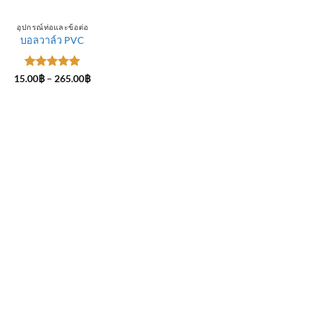
อุปกรณ์ท่อและข้อต่อ
บอลวาล์ว PVC
ให้คะแนน
Price
15.00
฿
–
265.00
฿
range:
5
ตั้งแต่ 1-
15.00฿
5 คะแนน
through
265.00฿