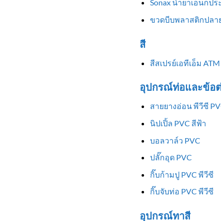
Sonax น้ำยาเอนกประ
ขวดบีบพลาสติกปลาย
สี
สีสเปรย์เอทีเอ็ม ATM
อุปกรณ์ท่อและข้อต
สายยางอ่อน พีวีซี P
นิปเปิ้ล PVC สีฟ้า
บอลวาล์ว PVC
ปลั๊กอุด PVC
กิ๊บก้ามปู PVC พีวีซี
กิ๊บจับท่อ PVC พีวีซี
อุปกรณ์ทาสี