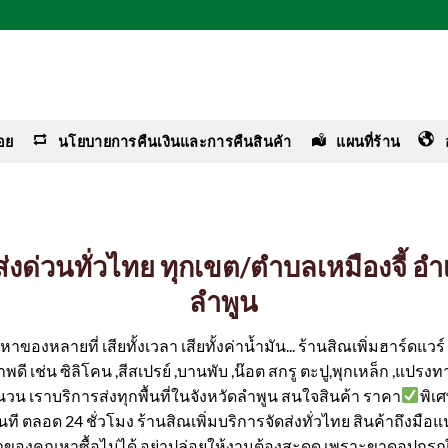
อย
นโยบายการคืนเงินและการคืนสินค้า
แผนที่ร้าน
ง ส่งด่วนทั่วไทย ทุกเขต/ตำบลเหมืองจี้ อ
ลำพูน
ของหลายที่ เสียทั้งเวลา เสียทั้งค่าน้ำมัน... ร้านสิณเพิ่มฮาร์ดแว
ดี เช่น ซิลิโคน ,สีสเปรย์ ,บานพับ ,น๊อต สกรู ตะปู,พุกเหล็ก ,แปรงทา
ำนวน เราบริการส่งทุกพื้นที่ในจังหวัดลำพูน สนใจสินค้า ราคา
พิเ
้ทันที ตลอด 24 ชั่วโมง ร้านสิณเพิ่มบริการจัดส่งทั่วไทย สินค้าถึงมือ
ค่าของคุณหาซื้อไม่ได้ อย่าปล่อยให้งานต้องสะดุด เพราะขาดอุปกรณ์