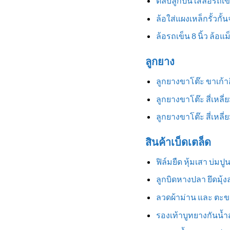
ตลับลูกปืนใส่ล้อรถเข
ล้อใส่แผงเหล็กรั้วกั้
ล้อรถเข็น 8 นิ้ว ล้อแ
ลูกยาง
ลูกยางขาโต๊ะ ขาเก้
ลูกยางขาโต๊ะ สี่เหลี
ลูกยางขาโต๊ะ สี่เหล
สินค้าเบ็ดเตล็ด
ฟิล์มยืด หุ้มเสา บ่มป
ลูกบิดหางปลา ยึดมุ้
ลวดผ้าม่าน และ ตะข
รองเท้าบูทยางกันน้ำสู