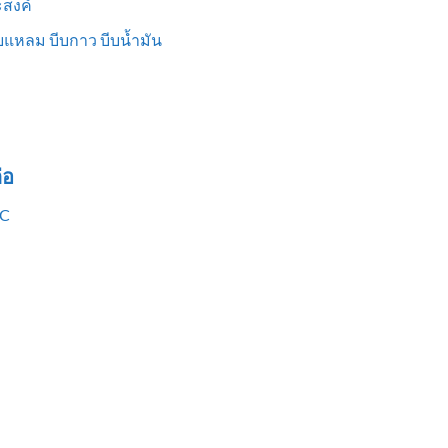
สงค์
แหลม บีบกาว บีบน้ำมัน
่อ
VC