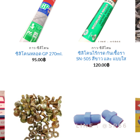
กาว-ซีลีโคน
กาว-ซีลีโคน
ซิลิโคนไร้กรด กันเชื้อรา
ซิลิโคนหลอด GP 270ml.
SN-505 สีขาว และ แบบใส
95.00
฿
120.00
฿
e
e:
฿
ugh
0฿