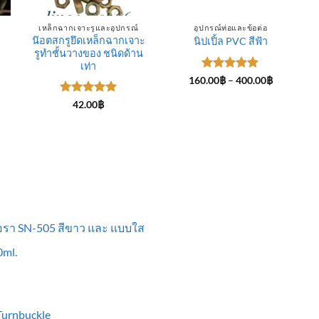
เหล็กฉากเจาะรูและอุปกรณ์
อุปกรณ์ท่อและข้อต่อ
น๊อตสกรูยึดเหล็กฉากเจาะ
นิปเปิ้ล PVC สีฟ้า
รูทำชั้นวางของ ชนิดด้าน
ce
ge:
เท่า
.00฿
ให้คะแนน
Price
160.00
฿
–
400.00
฿
rough
range:
5
ตั้งแต่ 1-
0.00฿
160.00฿
5 คะแนน
ให้คะแนน
42.00
฿
through
5
ตั้งแต่ 1-
400.00฿
5 คะแนน
ื้อรา SN-505 สีขาว และ แบบใส
ml.
 Turnbuckle