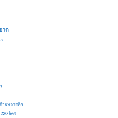
อาด
้ำ
ก
 ด้ามพลาสติก
 220 ลิตร