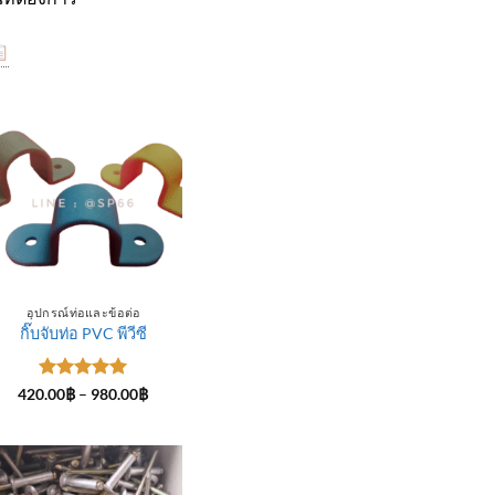
อุปกรณ์ท่อและข้อต่อ
กิ๊บจับท่อ PVC พีวีซี
ให้คะแนน
Price
420.00
฿
–
980.00
฿
range:
5
ตั้งแต่ 1-
420.00฿
5 คะแนน
through
฿
980.00฿