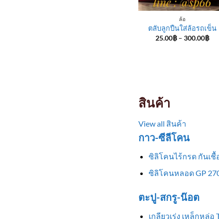
ล้อ
ตลับลูกปืนใส่ล้อรถเข็น
Pri
25.00
฿
–
300.00
฿
ran
25
th
30
สินค้า
View all สินค้า
กาว-ซีลีโคน
ซิลิโคนไร้กรด กันเช
ซิลิโคนหลอด GP 270
ตะปู-สกรู-น๊อต
เกลียวเร่ง เหล็กหล่อ