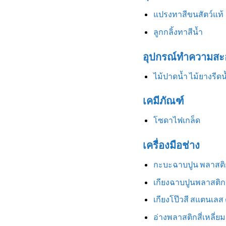
แปรงทาสีขนสัตว์แท้
ลูกกลิ้งทาสีน้ำ
อุปกรณ์ทำความสะ
ไม้ปาดน้ำ ไม้ยางรีดน
เคมีภัณฑ์
โซดาไฟเกล็ด
เครื่องมือช่าง
กะบะฉาบปูน พลาสติ
เกียงฉาบปูนพลาสติก
เกียงโป๊วสี สแตนเลส
อ่างพลาสติกสี่เหลี่ยม