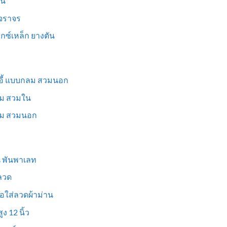
็น
นจราจร
ม็กซ์เหล็ก ยางตัน
าอี้ แบบกลม สวมนอก
่ยม สวมใน
ี่ยม สวมนอก
ูน พันพาเลท
งลวด
อใส่ลวดผ้าม่าน
ง 12 นิ้ว