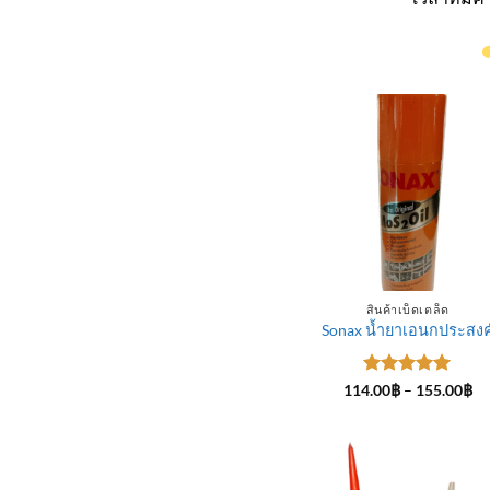
สินค้าเบ็ดเตล็ด
Sonax น้ำยาเอนกประสงค
ให้คะแนน
Pr
114.00
฿
–
155.00
฿
ra
5
ตั้งแต่ 1-
11
5 คะแนน
th
15