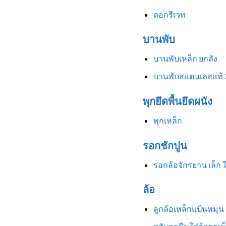
ดอกรีเวท
บานพับ
บานพับเหล็ก ยกลัง
บานพับสแตนเลสแท้ 
พุกยึดพื้นยึดผนัง
พุกเหล็ก
รอกชักปูน
รอกล้อจักรยาน เล็ก 
ล้อ
ลูกล้อเหล็กแป้นหมุน 3