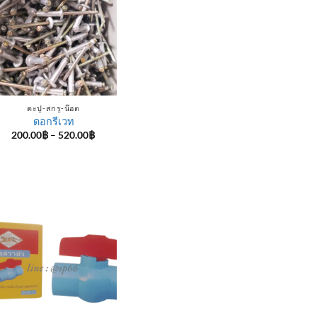
ตะปู-สกรู-น๊อต
ดอกรีเวท
Price
200.00
฿
–
520.00
฿
range:
200.00฿
through
520.00฿