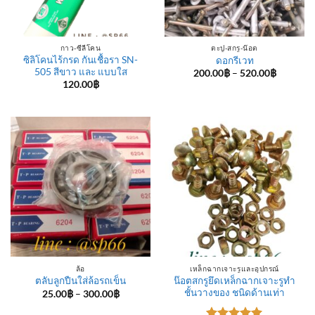
กาว-ซีลีโคน
ตะปู-สกรู-น๊อต
ซิลิโคนไร้กรด กันเชื้อรา SN-
ดอกรีเวท
505 สีขาว และ แบบใส
Price
200.00
฿
–
520.00
฿
range:
120.00
฿
200.00฿
through
520.00฿
ล้อ
เหล็กฉากเจาะรูและอุปกรณ์
น๊อตสกรูยึดเหล็กฉากเจาะรูทำ
ตลับลูกปืนใส่ล้อรถเข็น
ชั้นวางของ ชนิดด้านเท่า
Price
25.00
฿
–
300.00
฿
range:
25.00฿