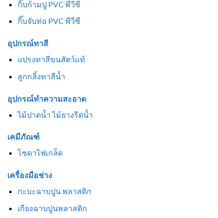
กิ๊บก้ามปู PVC พีวีซี
กิ๊บจับท่อ PVC พีวีซี
อุปกรณ์ทาสี
แปรงทาสีขนสัตว์แท้
ลูกกลิ้งทาสีน้ำ
อุปกรณ์ทำความสะอาด
ไม้ปาดน้ำ ไม้ยางรีดน้ำ
เคมีภัณฑ์
โซดาไฟเกล็ด
เครื่องมือช่าง
กะบะฉาบปูน พลาสติก
เกียงฉาบปูนพลาสติก