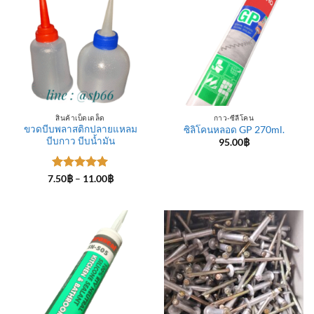
สินค้าเบ็ดเตล็ด
กาว-ซีลีโคน
ขวดบีบพลาสติกปลายแหลม
ซิลิโคนหลอด GP 270ml.
บีบกาว บีบน้ำมัน
95.00
฿
ให้คะแนน
Price
7.50
฿
–
11.00
฿
range:
5
ตั้งแต่ 1-
7.50฿
5 คะแนน
through
11.00฿