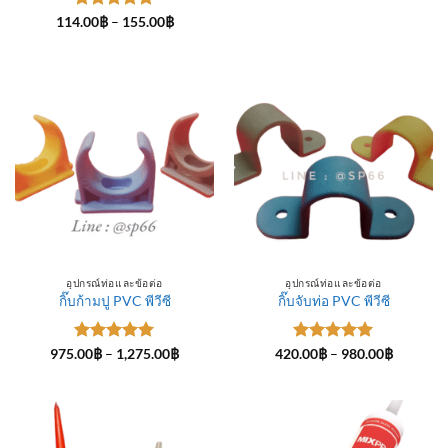
ให้คะแนน
Price
114.00
฿
–
155.00
฿
range:
5
ตั้งแต่ 1-
114.00฿
5 คะแนน
through
155.00฿
อุปกรณ์ท่อและข้อต่อ
อุปกรณ์ท่อและข้อต่อ
กิ๊บก้ามปู PVC พีวีซี
กิ๊บจับท่อ PVC พีวีซี
ให้คะแนน
Price
ให้คะแนน
Price
975.00
฿
–
1,275.00
฿
420.00
฿
–
980.00
฿
range:
range:
5
ตั้งแต่ 1-
5
ตั้งแต่ 1-
975.00฿
420.00฿
5 คะแนน
5 คะแนน
through
through
1,275.00฿
980.00฿