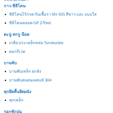
กาว-ซีลีโคน
ซิลิโคนไร้กรด กันเชื้อรา SN-505 สีขาว และ แบบใส
ซิลิโคนหลอด GP 270ml.
ตะปู-สกรู-น๊อต
เกลียวเร่ง เหล็กหล่อ Turnbuckle
ดอกรีเวท
บานพับ
บานพับเหล็ก ยกลัง
บานพับสแตนเลสแท้ 304
พุกยึดพื้นยึดผนัง
พุกเหล็ก
รอกชักปูน