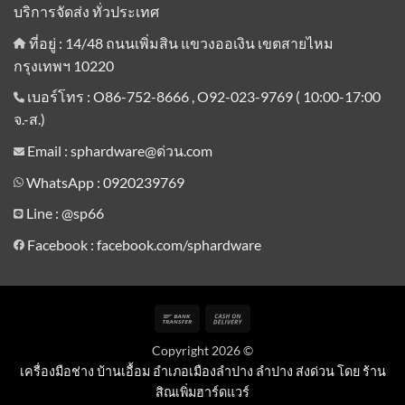
บริการจัดส่ง ทั่วประเทศ
ที่อยู่ : 14/48 ถนนเพิ่มสิน แขวงออเงิน เขตสายไหม
กรุงเทพฯ 10220
เบอร์โทร : O86-752-8666 , O92-023-9769 ( 10:00-17:00
จ.-ส.)
Email : sphardware@ด่วน.com
WhatsApp : 0920239769
Line :
@sp66
Facebook : facebook.com/sphardware
Bank
Cash
Transfer
On
Copyright 2026 ©
Delivery
เครื่องมือช่าง บ้านเอื้อม อำเภอเมืองลำปาง ลำปาง ส่งด่วน โดย ร้าน
สิณเพิ่มฮาร์ดแวร์