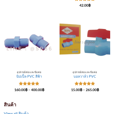
through
ให้คะแนน
300.00฿
42.00
฿
5
ตั้งแต่ 1-
5 คะแนน
อุปกรณ์ท่อและข้อต่อ
อุปกรณ์ท่อและข้อต่อ
นิปเปิ้ล PVC สีฟ้า
บอลวาล์ว PVC
ให้คะแนน
Price
ให้คะแนน
Price
160.00
฿
–
400.00
฿
15.00
฿
–
265.00
฿
range:
range:
5
ตั้งแต่ 1-
5
ตั้งแต่ 1-
160.00฿
15.00฿
5 คะแนน
5 คะแนน
through
through
400.00฿
265.00฿
สินค้า
View all สินค้า