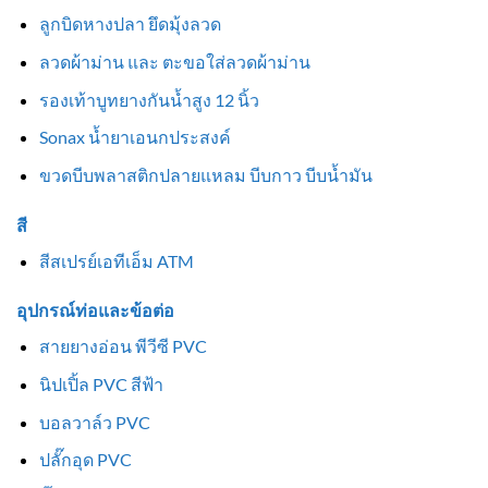
ลูกบิดหางปลา ยึดมุ้งลวด
ลวดผ้าม่าน และ ตะขอใส่ลวดผ้าม่าน
รองเท้าบูทยางกันน้ำสูง 12 นิ้ว
Sonax น้ำยาเอนกประสงค์
ขวดบีบพลาสติกปลายแหลม บีบกาว บีบน้ำมัน
สี
สีสเปรย์เอทีเอ็ม ATM
อุปกรณ์ท่อและข้อต่อ
สายยางอ่อน พีวีซี PVC
นิปเปิ้ล PVC สีฟ้า
บอลวาล์ว PVC
ปลั๊กอุด PVC