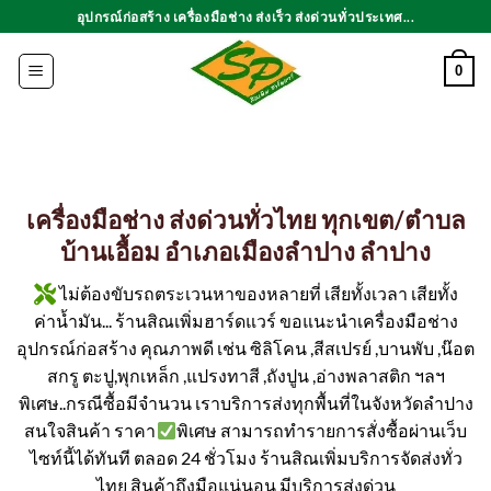
ข้าม
อุปกรณ์ก่อสร้าง เครื่องมือช่าง ส่งเร็ว ส่งด่วนทั่วประเทศ...
ไป
ยัง
0
เนื้อหา
เครื่องมือช่าง ส่งด่วนทั่วไทย ทุกเขต/ตำบล
บ้านเอื้อม อำเภอเมืองลำปาง ลำปาง
ไม่ต้องขับรถตระเวนหาของหลายที่ เสียทั้งเวลา เสียทั้ง
ค่าน้ำมัน... ร้านสิณเพิ่มฮาร์ดแวร์ ขอแนะนำเครื่องมือช่าง
อุปกรณ์ก่อสร้าง คุณภาพดี เช่น ซิลิโคน ,สีสเปรย์ ,บานพับ ,น๊อต
สกรู ตะปู,พุกเหล็ก ,แปรงทาสี ,ถังปูน ,อ่างพลาสติก ฯลฯ
พิเศษ..กรณีซื้อมีจำนวน เราบริการส่งทุกพื้นที่ในจังหวัดลำปาง
สนใจสินค้า ราคา
พิเศษ สามารถทำรายการสั่งซื้อผ่านเว็บ
ไซท์นี้ได้ทันที ตลอด 24 ชั่วโมง ร้านสิณเพิ่มบริการจัดส่งทั่ว
ไทย สินค้าถึงมือแน่นอน มีบริการส่งด่วน