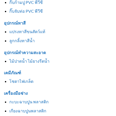
กิ๊บก้ามปู PVC พีวีซี
กิ๊บจับท่อ PVC พีวีซี
อุปกรณ์ทาสี
แปรงทาสีขนสัตว์แท้
ลูกกลิ้งทาสีน้ำ
อุปกรณ์ทำความสะอาด
ไม้ปาดน้ำ ไม้ยางรีดน้ำ
เคมีภัณฑ์
โซดาไฟเกล็ด
เครื่องมือช่าง
กะบะฉาบปูน พลาสติก
เกียงฉาบปูนพลาสติก