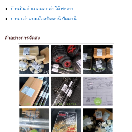
บ้านปิน อำเภอดอกคำใต้ พะเยา
บานา อำเภอเมืองปัตตานี ปัตตานี
ตัวอย่างการจัดส่ง