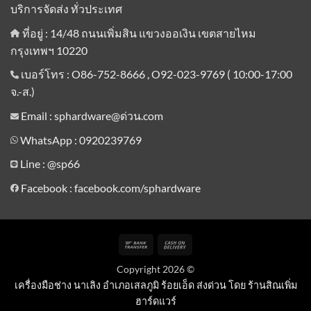
บริการจัดส่ง ทั่วประเทศ
ที่อยู่ : 14/48 ถนนเพิ่มสิน แขวงออเงิน เขตสายไหม
กรุงเทพฯ 10220
เบอร์โทร : O86-752-8666 , O92-023-9769 ( 10:00-17:00
จ.-ส.)
Email : sphardware@ด่วน.com
WhatsApp : 0920239769
Line :
@sp66
Facebook : facebook.com/sphardware
Bank
Cash
Transfer
On
Copyright 2026 ©
Delivery
เครื่องมือช่าง นาเลิง อำเภอเสลภูมิ ร้อยเอ็ด ส่งด่วน โดย ร้านสิณเพิ่ม
ฮาร์ดแวร์