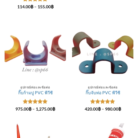
ให้คะแนน
Price
114.00
฿
–
155.00
฿
range:
5
ตั้งแต่ 1-
114.00฿
5 คะแนน
through
155.00฿
อุปกรณ์ท่อและข้อต่อ
อุปกรณ์ท่อและข้อต่อ
กิ๊บก้ามปู PVC พีวีซี
กิ๊บจับท่อ PVC พีวีซี
ให้คะแนน
Price
ให้คะแนน
Price
975.00
฿
–
1,275.00
฿
420.00
฿
–
980.00
฿
range:
range:
5
ตั้งแต่ 1-
5
ตั้งแต่ 1-
975.00฿
420.00฿
5 คะแนน
5 คะแนน
through
through
1,275.00฿
980.00฿