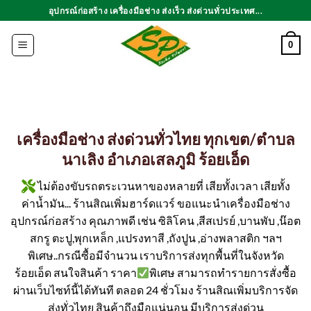
ข้าม
อุปกรณ์ก่อสร้าง เครื่องมือช่าง ส่งเร็ว ส่งด่วนทั่วประเทศ...
ไป
ยัง
0
เนื้อหา
เครื่องมือช่าง ส่งด่วนทั่วไทย ทุกเขต/ตำบล
นาเลิง อำเภอเสลภูมิ ร้อยเอ็ด
ไม่ต้องขับรถตระเวนหาของหลายที่ เสียทั้งเวลา เสียทั้ง
ค่าน้ำมัน... ร้านสิณเพิ่มฮาร์ดแวร์ ขอแนะนำเครื่องมือช่าง
อุปกรณ์ก่อสร้าง คุณภาพดี เช่น ซิลิโคน ,สีสเปรย์ ,บานพับ ,น๊อต
สกรู ตะปู,พุกเหล็ก ,แปรงทาสี ,ถังปูน ,อ่างพลาสติก ฯลฯ
พิเศษ..กรณีซื้อมีจำนวน เราบริการส่งทุกพื้นที่ในจังหวัด
ร้อยเอ็ด สนใจสินค้า ราคา
พิเศษ สามารถทำรายการสั่งซื้อ
ผ่านเว็บไซท์นี้ได้ทันที ตลอด 24 ชั่วโมง ร้านสิณเพิ่มบริการจัด
ส่งทั่วไทย สินค้าถึงมือแน่นอน มีบริการส่งด่วน