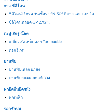
กาว-ซีลีโคน
ซิลิโคนไร้กรด กันเชื้อรา SN-505 สีขาว และ แบบใส
ซิลิโคนหลอด GP 270ml.
ตะปู-สกรู-น๊อต
เกลียวเร่ง เหล็กหล่อ Turnbuckle
ดอกรีเวท
บานพับ
บานพับเหล็ก ยกลัง
บานพับสแตนเลสแท้ 304
พุกยึดพื้นยึดผนัง
พุกเหล็ก
รอกชักปูน