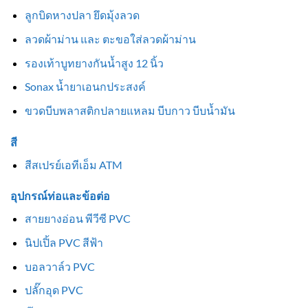
ลูกบิดหางปลา ยึดมุ้งลวด
ลวดผ้าม่าน และ ตะขอใส่ลวดผ้าม่าน
รองเท้าบูทยางกันน้ำสูง 12 นิ้ว
Sonax น้ำยาเอนกประสงค์
ขวดบีบพลาสติกปลายแหลม บีบกาว บีบน้ำมัน
สี
สีสเปรย์เอทีเอ็ม ATM
อุปกรณ์ท่อและข้อต่อ
สายยางอ่อน พีวีซี PVC
นิปเปิ้ล PVC สีฟ้า
บอลวาล์ว PVC
ปลั๊กอุด PVC