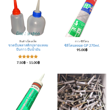
สินค้าเบ็ดเตล็ด
กาว-ซีลีโคน
ขวดบีบพลาสติกปลายแหลม
ซิลิโคนหลอด GP 270ml.
บีบกาว บีบน้ำมัน
95.00
฿
ให้คะแนน
Price
7.50
฿
–
11.00
฿
range:
5
ตั้งแต่ 1-
7.50฿
5 คะแนน
through
11.00฿