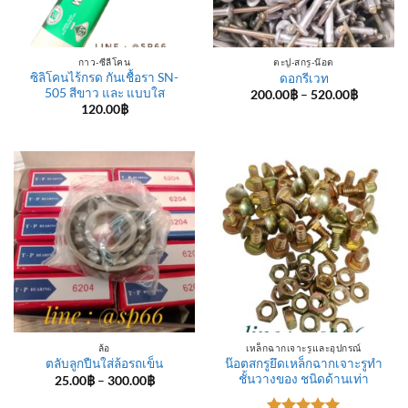
กาว-ซีลีโคน
ตะปู-สกรู-น๊อต
ซิลิโคนไร้กรด กันเชื้อรา SN-
ดอกรีเวท
505 สีขาว และ แบบใส
Price
200.00
฿
–
520.00
฿
range:
120.00
฿
200.00฿
through
520.00฿
ล้อ
เหล็กฉากเจาะรูและอุปกรณ์
น๊อตสกรูยึดเหล็กฉากเจาะรูทำ
ตลับลูกปืนใส่ล้อรถเข็น
ชั้นวางของ ชนิดด้านเท่า
Price
25.00
฿
–
300.00
฿
range:
25.00฿