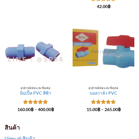
through
ให้คะแนน
300.00฿
42.00
฿
5
ตั้งแต่ 1-
5 คะแนน
อุปกรณ์ท่อและข้อต่อ
อุปกรณ์ท่อและข้อต่อ
นิปเปิ้ล PVC สีฟ้า
บอลวาล์ว PVC
ให้คะแนน
Price
ให้คะแนน
Price
160.00
฿
–
400.00
฿
15.00
฿
–
265.00
฿
range:
range:
5
ตั้งแต่ 1-
5
ตั้งแต่ 1-
160.00฿
15.00฿
5 คะแนน
5 คะแนน
through
through
400.00฿
265.00฿
สินค้า
View all สินค้า