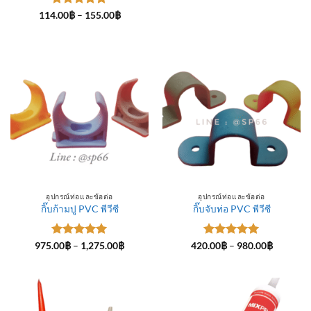
ให้คะแนน
Price
114.00
฿
–
155.00
฿
range:
5
ตั้งแต่ 1-
114.00฿
5 คะแนน
through
155.00฿
อุปกรณ์ท่อและข้อต่อ
อุปกรณ์ท่อและข้อต่อ
กิ๊บก้ามปู PVC พีวีซี
กิ๊บจับท่อ PVC พีวีซี
ให้คะแนน
Price
ให้คะแนน
Price
975.00
฿
–
1,275.00
฿
420.00
฿
–
980.00
฿
range:
range:
5
ตั้งแต่ 1-
5
ตั้งแต่ 1-
975.00฿
420.00฿
5 คะแนน
5 คะแนน
through
through
1,275.00฿
980.00฿