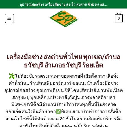
ข้าม
อุปกรณ์ก่อสร้าง เครื่องมือช่าง ส่งเร็ว ส่งด่วนทั่วประเทศ...
ไป
ยัง
0
เนื้อหา
เครื่องมือช่าง ส่งด่วนทั่วไทย ทุกเขต/ตำบล
ธวัชบุรี อำเภอธวัชบุรี ร้อยเอ็ด
ไม่ต้องขับรถตระเวนหาของหลายที่ เสียทั้งเวลา เสียทั้ง
ค่าน้ำมัน... ร้านสิณเพิ่มฮาร์ดแวร์ ขอแนะนำเครื่องมือช่าง
อุปกรณ์ก่อสร้าง คุณภาพดี เช่น ซิลิโคน ,สีสเปรย์ ,บานพับ ,น๊อต
สกรู ตะปู,พุกเหล็ก ,แปรงทาสี ,ถังปูน ,อ่างพลาสติก ฯลฯ
พิเศษ..กรณีซื้อมีจำนวน เราบริการส่งทุกพื้นที่ในจังหวัด
ร้อยเอ็ด สนใจสินค้า ราคา
พิเศษ สามารถทำรายการสั่งซื้อ
ผ่านเว็บไซท์นี้ได้ทันที ตลอด 24 ชั่วโมง ร้านสิณเพิ่มบริการจัด
ส่งทั่วไทย สินค้าถึงมือแน่นอน มีบริการส่งด่วน