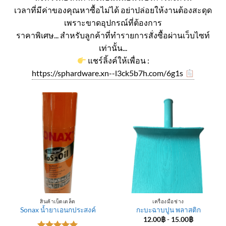
เวลาที่มีค่าของคุณหาซื้อไม่ได้ อย่าปล่อยให้งานต้องสะดุด
เพราะขาดอุปกรณ์ที่ต้องการ
ราคาพิเศษ... สำหรับลูกค้าที่ทำรายการสั่งซื้อผ่านเว็บไซท์
เท่านั้น...
แชร์ลิ้งค์ให้เพื่อน :
https://sphardware.xn--l3ck5b7h.com/6g1s
สินค้าเบ็ดเตล็ด
เครื่องมือช่าง
Sonax น้ำยาเอนกประสงค์
กะบะฉาบปูน พลาสติก
12.00
฿
-
15.00
฿