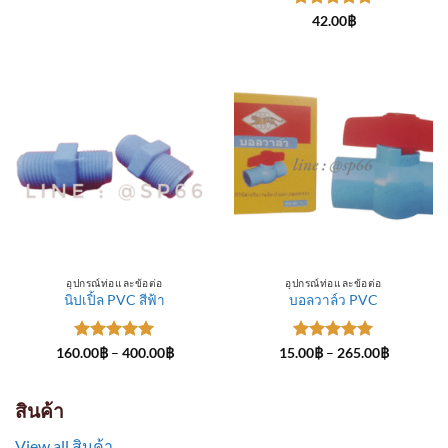
through
ให้คะแนน
300.00฿
42.00
฿
5
ตั้งแต่ 1-
5 คะแนน
อุปกรณ์ท่อและข้อต่อ
อุปกรณ์ท่อและข้อต่อ
นิปเปิ้ล PVC สีฟ้า
บอลวาล์ว PVC
ให้คะแนน
Price
ให้คะแนน
Price
160.00
฿
–
400.00
฿
15.00
฿
–
265.00
฿
range:
range:
5
ตั้งแต่ 1-
5
ตั้งแต่ 1-
160.00฿
15.00฿
5 คะแนน
5 คะแนน
through
through
400.00฿
265.00฿
สินค้า
View all สินค้า