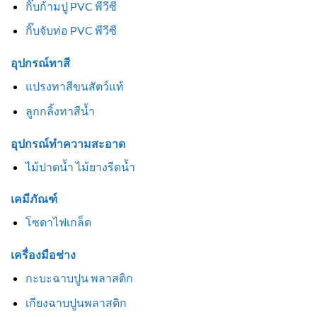
กิ๊บก้ามปู PVC พีวีซี
กิ๊บจับท่อ PVC พีวีซี
อุปกรณ์ทาสี
แปรงทาสีขนสัตว์แท้
ลูกกลิ้งทาสีน้ำ
อุปกรณ์ทำความสะอาด
ไม้ปาดน้ำ ไม้ยางรีดน้ำ
เคมีภัณฑ์
โซดาไฟเกล็ด
เครื่องมือช่าง
กะบะฉาบปูน พลาสติก
เกียงฉาบปูนพลาสติก