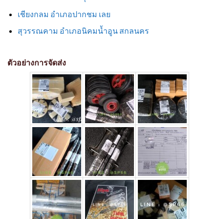
เชียงกลม อำเภอปากชม เลย
สุวรรณคาม อำเภอนิคมน้ำอูน สกลนคร
ตัวอย่างการจัดส่ง