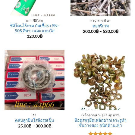
กาว-ซีลีโคน
ตะปู-สกรู-น๊อต
ซิลิโคนไร้กรด กันเชื้อรา SN-
ดอกรีเวท
505 สีขาว และ แบบใส
Price
200.00
฿
–
520.00
฿
range:
120.00
฿
200.00฿
through
520.00฿
ล้อ
เหล็กฉากเจาะรูและอุปกรณ์
น๊อตสกรูยึดเหล็กฉากเจาะรูทำ
ตลับลูกปืนใส่ล้อรถเข็น
ชั้นวางของ ชนิดด้านเท่า
Price
25.00
฿
–
300.00
฿
range:
25.00฿