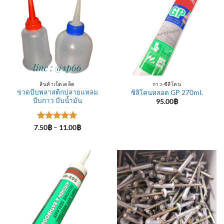
สินค้าเบ็ดเตล็ด
กาว-ซีลีโคน
ขวดบีบพลาสติกปลายแหลม
ซิลิโคนหลอด GP 270ml.
บีบกาว บีบน้ำมัน
95.00
฿
ให้คะแนน
Price
7.50
฿
–
11.00
฿
range:
5
ตั้งแต่ 1-
7.50฿
5 คะแนน
through
11.00฿