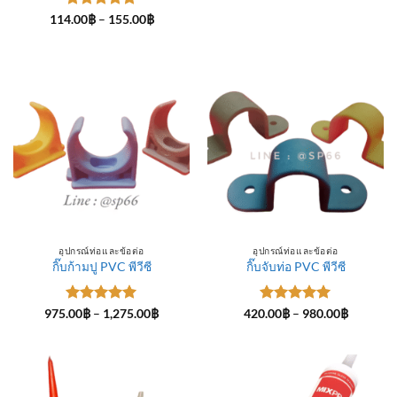
ให้คะแนน
Price
114.00
฿
–
155.00
฿
range:
5
ตั้งแต่ 1-
114.00฿
5 คะแนน
through
155.00฿
อุปกรณ์ท่อและข้อต่อ
อุปกรณ์ท่อและข้อต่อ
กิ๊บก้ามปู PVC พีวีซี
กิ๊บจับท่อ PVC พีวีซี
ให้คะแนน
Price
ให้คะแนน
Price
975.00
฿
–
1,275.00
฿
420.00
฿
–
980.00
฿
range:
range:
5
ตั้งแต่ 1-
5
ตั้งแต่ 1-
975.00฿
420.00฿
5 คะแนน
5 คะแนน
through
through
1,275.00฿
980.00฿