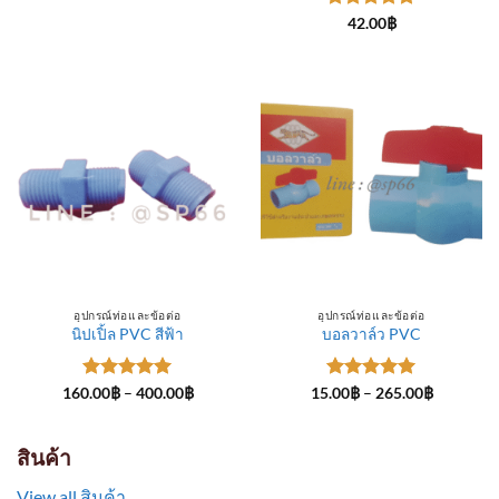
through
ให้คะแนน
300.00฿
42.00
฿
5
ตั้งแต่ 1-
5 คะแนน
อุปกรณ์ท่อและข้อต่อ
อุปกรณ์ท่อและข้อต่อ
นิปเปิ้ล PVC สีฟ้า
บอลวาล์ว PVC
ให้คะแนน
Price
ให้คะแนน
Price
160.00
฿
–
400.00
฿
15.00
฿
–
265.00
฿
range:
range:
5
ตั้งแต่ 1-
5
ตั้งแต่ 1-
160.00฿
15.00฿
5 คะแนน
5 คะแนน
through
through
400.00฿
265.00฿
สินค้า
View all สินค้า