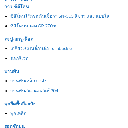
กาว-ซีลีโคน
ซิลิโคนไร้กรด กันเชื้อรา SN-505 สีขาว และ แบบใส
ซิลิโคนหลอด GP 270ml.
ตะปู-สกรู-น๊อต
เกลียวเร่ง เหล็กหล่อ Turnbuckle
ดอกรีเวท
บานพับ
บานพับเหล็ก ยกลัง
บานพับสแตนเลสแท้ 304
พุกยึดพื้นยึดผนัง
พุกเหล็ก
รอกชักปูน