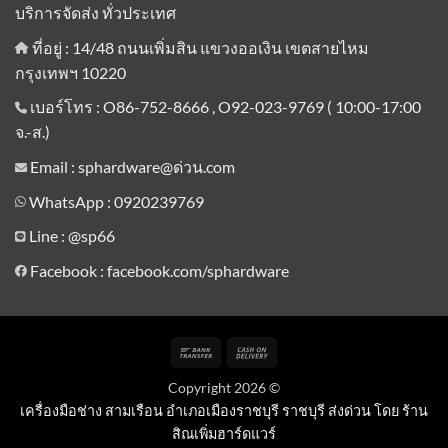
บริการจัดส่ง ทั่วประเทศ
ที่อยู่ : 14/48 ถนนเพิ่มสิน แขวงออเงิน เขตสายไหม
กรุงเทพฯ 10220
เบอร์โทร : O86-752-8666 , O92-023-9769 ( 10:00-17:00
จ.-ส.)
Email : sphardware@ด่วน.com
WhatsApp : 0920239769
Line :
@sp66
Facebook : facebook.com/sphardware
Bank
Cash
Transfer
On
Copyright 2026 ©
Delivery
เครื่องมือช่าง สามเรือน อำเภอเมืองราชบุรี ราชบุรี ส่งด่วน โดย ร้าน
สิณเพิ่มฮาร์ดแวร์