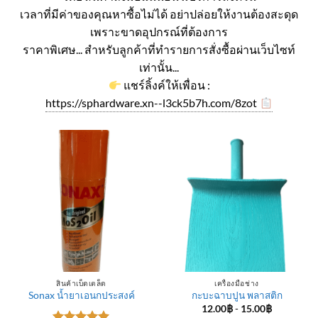
เวลาที่มีค่าของคุณหาซื้อไม่ได้ อย่าปล่อยให้งานต้องสะดุด
เพราะขาดอุปกรณ์ที่ต้องการ
ราคาพิเศษ... สำหรับลูกค้าที่ทำรายการสั่งซื้อผ่านเว็บไซท์
เท่านั้น...
แชร์ลิ้งค์ให้เพื่อน :
https://sphardware.xn--l3ck5b7h.com/8zot
สินค้าเบ็ดเตล็ด
เครื่องมือช่าง
Sonax น้ำยาเอนกประสงค์
กะบะฉาบปูน พลาสติก
12.00
฿
-
15.00
฿