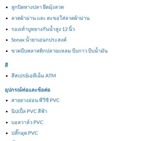
ลูกบิดหางปลา ยึดมุ้งลวด
ลวดผ้าม่าน และ ตะขอใส่ลวดผ้าม่าน
รองเท้าบูทยางกันน้ำสูง 12 นิ้ว
Sonax น้ำยาเอนกประสงค์
ขวดบีบพลาสติกปลายแหลม บีบกาว บีบน้ำมัน
สี
สีสเปรย์เอทีเอ็ม ATM
อุปกรณ์ท่อและข้อต่อ
สายยางอ่อน พีวีซี PVC
นิปเปิ้ล PVC สีฟ้า
บอลวาล์ว PVC
ปลั๊กอุด PVC