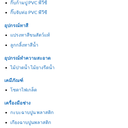
กิ๊บก้ามปู PVC พีวีซี
กิ๊บจับท่อ PVC พีวีซี
อุปกรณ์ทาสี
แปรงทาสีขนสัตว์แท้
ลูกกลิ้งทาสีน้ำ
อุปกรณ์ทำความสะอาด
ไม้ปาดน้ำ ไม้ยางรีดน้ำ
เคมีภัณฑ์
โซดาไฟเกล็ด
เครื่องมือช่าง
กะบะฉาบปูน พลาสติก
เกียงฉาบปูนพลาสติก