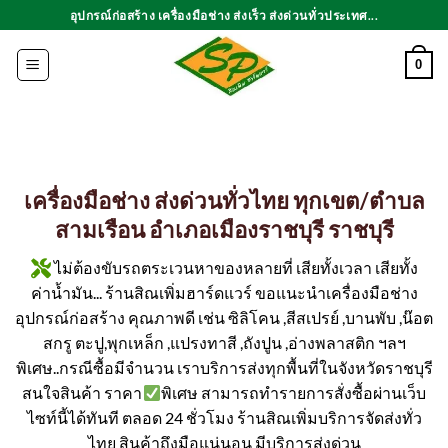
ข้าม
อุปกรณ์ก่อสร้าง เครื่องมือช่าง ส่งเร็ว ส่งด่วนทั่วประเทศ...
ไป
ยัง
0
เนื้อหา
เครื่องมือช่าง ส่งด่วนทั่วไทย ทุกเขต/ตำบล
สามเรือน อำเภอเมืองราชบุรี ราชบุรี
ไม่ต้องขับรถตระเวนหาของหลายที่ เสียทั้งเวลา เสียทั้ง
ค่าน้ำมัน... ร้านสิณเพิ่มฮาร์ดแวร์ ขอแนะนำเครื่องมือช่าง
อุปกรณ์ก่อสร้าง คุณภาพดี เช่น ซิลิโคน ,สีสเปรย์ ,บานพับ ,น๊อต
สกรู ตะปู,พุกเหล็ก ,แปรงทาสี ,ถังปูน ,อ่างพลาสติก ฯลฯ
พิเศษ..กรณีซื้อมีจำนวน เราบริการส่งทุกพื้นที่ในจังหวัดราชบุรี
สนใจสินค้า ราคา
พิเศษ สามารถทำรายการสั่งซื้อผ่านเว็บ
ไซท์นี้ได้ทันที ตลอด 24 ชั่วโมง ร้านสิณเพิ่มบริการจัดส่งทั่ว
ไทย สินค้าถึงมือแน่นอน มีบริการส่งด่วน