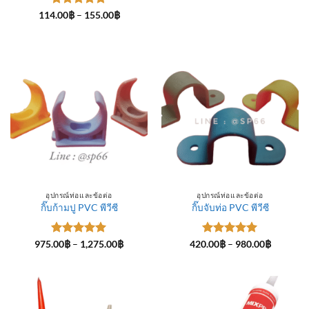
ให้คะแนน
Price
114.00
฿
–
155.00
฿
range:
5
ตั้งแต่ 1-
114.00฿
5 คะแนน
through
155.00฿
อุปกรณ์ท่อและข้อต่อ
อุปกรณ์ท่อและข้อต่อ
กิ๊บก้ามปู PVC พีวีซี
กิ๊บจับท่อ PVC พีวีซี
ให้คะแนน
Price
ให้คะแนน
Price
975.00
฿
–
1,275.00
฿
420.00
฿
–
980.00
฿
range:
range:
5
ตั้งแต่ 1-
5
ตั้งแต่ 1-
975.00฿
420.00฿
5 คะแนน
5 คะแนน
through
through
1,275.00฿
980.00฿