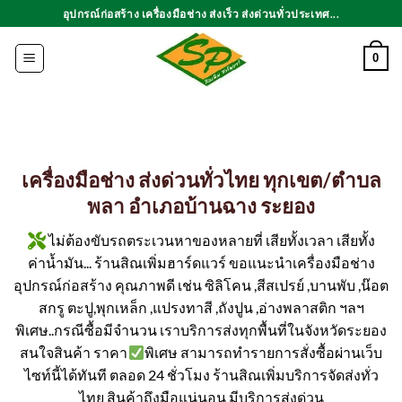
ข้าม
อุปกรณ์ก่อสร้าง เครื่องมือช่าง ส่งเร็ว ส่งด่วนทั่วประเทศ...
ไป
ยัง
0
เนื้อหา
เครื่องมือช่าง ส่งด่วนทั่วไทย ทุกเขต/ตำบล
พลา อำเภอบ้านฉาง ระยอง
ไม่ต้องขับรถตระเวนหาของหลายที่ เสียทั้งเวลา เสียทั้ง
ค่าน้ำมัน... ร้านสิณเพิ่มฮาร์ดแวร์ ขอแนะนำเครื่องมือช่าง
อุปกรณ์ก่อสร้าง คุณภาพดี เช่น ซิลิโคน ,สีสเปรย์ ,บานพับ ,น๊อต
สกรู ตะปู,พุกเหล็ก ,แปรงทาสี ,ถังปูน ,อ่างพลาสติก ฯลฯ
พิเศษ..กรณีซื้อมีจำนวน เราบริการส่งทุกพื้นที่ในจังหวัดระยอง
สนใจสินค้า ราคา
พิเศษ สามารถทำรายการสั่งซื้อผ่านเว็บ
ไซท์นี้ได้ทันที ตลอด 24 ชั่วโมง ร้านสิณเพิ่มบริการจัดส่งทั่ว
ไทย สินค้าถึงมือแน่นอน มีบริการส่งด่วน