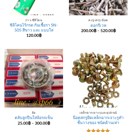
กาว-ซีลีโคน
ตะปู-สกรู-น๊อต
ซิลิโคนไร้กรด กันเชื้อรา SN-
ดอกรีเวท
505 สีขาว และ แบบใส
Price
200.00
฿
–
520.00
฿
range:
120.00
฿
200.00฿
through
520.00฿
ล้อ
เหล็กฉากเจาะรูและอุปกรณ์
น๊อตสกรูยึดเหล็กฉากเจาะรูทำ
ตลับลูกปืนใส่ล้อรถเข็น
ชั้นวางของ ชนิดด้านเท่า
Price
25.00
฿
–
300.00
฿
range:
25.00฿