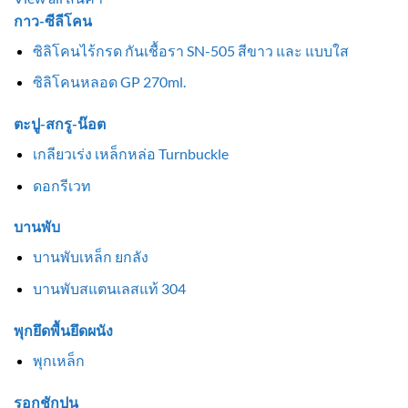
กาว-ซีลีโคน
ซิลิโคนไร้กรด กันเชื้อรา SN-505 สีขาว และ แบบใส
ซิลิโคนหลอด GP 270ml.
ตะปู-สกรู-น๊อต
เกลียวเร่ง เหล็กหล่อ Turnbuckle
ดอกรีเวท
บานพับ
บานพับเหล็ก ยกลัง
บานพับสแตนเลสแท้ 304
พุกยึดพื้นยึดผนัง
พุกเหล็ก
รอกชักปูน