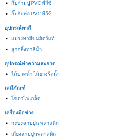
กิ๊บก้ามปู PVC พีวีซี
กิ๊บจับท่อ PVC พีวีซี
อุปกรณ์ทาสี
แปรงทาสีขนสัตว์แท้
ลูกกลิ้งทาสีน้ำ
อุปกรณ์ทำความสะอาด
ไม้ปาดน้ำ ไม้ยางรีดน้ำ
เคมีภัณฑ์
โซดาไฟเกล็ด
เครื่องมือช่าง
กะบะฉาบปูน พลาสติก
เกียงฉาบปูนพลาสติก