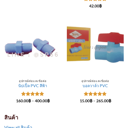
through
ให้คะแนน
300.00฿
42.00
฿
5
ตั้งแต่ 1-
5 คะแนน
อุปกรณ์ท่อและข้อต่อ
อุปกรณ์ท่อและข้อต่อ
นิปเปิ้ล PVC สีฟ้า
บอลวาล์ว PVC
ให้คะแนน
Price
ให้คะแนน
Price
160.00
฿
–
400.00
฿
15.00
฿
–
265.00
฿
range:
range:
5
ตั้งแต่ 1-
5
ตั้งแต่ 1-
160.00฿
15.00฿
5 คะแนน
5 คะแนน
through
through
400.00฿
265.00฿
สินค้า
View all สินค้า