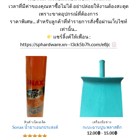
เวลาที่มีค่าของคุณหาซื้อไม่ได้ อย่าปล่อยให้งานต้องสะดุด
เพราะขาดอุปกรณ์ที่ต้องการ
ราคาพิเศษ... สำหรับลูกค้าที่ทำรายการสั่งซื้อผ่านเว็บไซท์
เท่านั้น...
แชร์ลิ้งค์ให้เพื่อน :
https://sphardware.xn--l3ck5b7h.com/e8jc
สินค้าเบ็ดเตล็ด
เครื่องมือช่าง
Sonax น้ำยาเอนกประสงค์
กะบะฉาบปูน พลาสติก
12.00
฿
-
15.00
฿