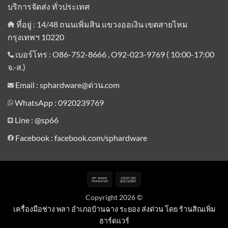
บริการจัดส่ง ทั่วประเทศ
ที่อยู่ : 14/48 ถนนเพิ่มสิน แขวงออเงิน เขตสายไหม
กรุงเทพฯ 10220
เบอร์โทร : O86-752-8666 , O92-023-9769 ( 10:00-17:00
จ.-ส.)
Email : sphardware@ด่วน.com
WhatsApp : 0920239769
Line :
@sp66
Facebook : facebook.com/sphardware
Bank
Cash
Transfer
On
Copyright 2026 ©
Delivery
เครื่องมือช่าง พลา อำเภอบ้านฉาง ระยอง ส่งด่วน โดย ร้านสิณเพิ่ม
ฮาร์ดแวร์