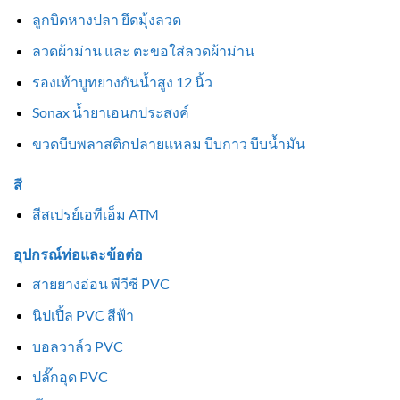
ลูกบิดหางปลา ยึดมุ้งลวด
ลวดผ้าม่าน และ ตะขอใส่ลวดผ้าม่าน
รองเท้าบูทยางกันน้ำสูง 12 นิ้ว
Sonax น้ำยาเอนกประสงค์
ขวดบีบพลาสติกปลายแหลม บีบกาว บีบน้ำมัน
สี
สีสเปรย์เอทีเอ็ม ATM
อุปกรณ์ท่อและข้อต่อ
สายยางอ่อน พีวีซี PVC
นิปเปิ้ล PVC สีฟ้า
บอลวาล์ว PVC
ปลั๊กอุด PVC