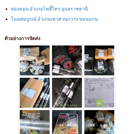
สองคอน อำเภอโพธิ์ไทร อุบลราชธานี
โนนสมบูรณ์ อำเภอเขาสวนกวาง ขอนแก่น
ตัวอย่างการจัดส่ง