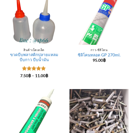
สินค้าเบ็ดเตล็ด
กาว-ซีลีโคน
ขวดบีบพลาสติกปลายแหลม
ซิลิโคนหลอด GP 270ml.
บีบกาว บีบน้ำมัน
95.00
฿
ให้คะแนน
Price
7.50
฿
–
11.00
฿
range:
5
ตั้งแต่ 1-
7.50฿
5 คะแนน
through
11.00฿