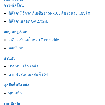
กาว-ซีลีโคน
ซิลิโคนไร้กรด กันเชื้อรา SN-505 สีขาว และ แบบใส
ซิลิโคนหลอด GP 270ml.
ตะปู-สกรู-น๊อต
เกลียวเร่ง เหล็กหล่อ Turnbuckle
ดอกรีเวท
บานพับ
บานพับเหล็ก ยกลัง
บานพับสแตนเลสแท้ 304
พุกยึดพื้นยึดผนัง
พุกเหล็ก
รอกชักปูน