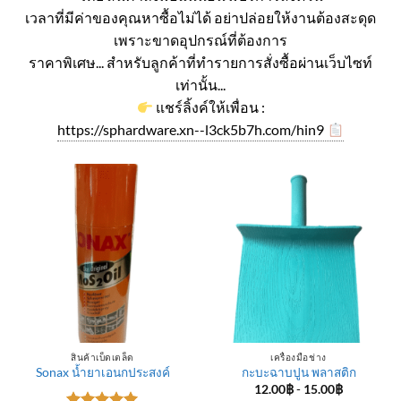
เวลาที่มีค่าของคุณหาซื้อไม่ได้ อย่าปล่อยให้งานต้องสะดุด
เพราะขาดอุปกรณ์ที่ต้องการ
ราคาพิเศษ... สำหรับลูกค้าที่ทำรายการสั่งซื้อผ่านเว็บไซท์
เท่านั้น...
แชร์ลิ้งค์ให้เพื่อน :
https://sphardware.xn--l3ck5b7h.com/hin9
สินค้าเบ็ดเตล็ด
เครื่องมือช่าง
Sonax น้ำยาเอนกประสงค์
กะบะฉาบปูน พลาสติก
12.00
฿
-
15.00
฿