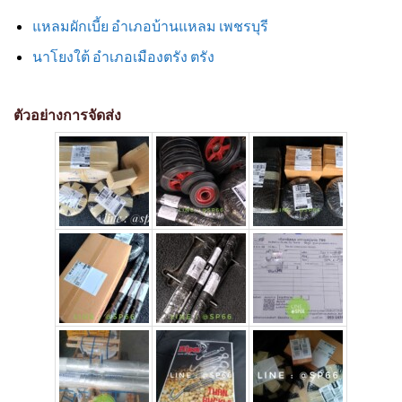
แหลมผักเบี้ย อำเภอบ้านแหลม เพชรบุรี
นาโยงใต้ อำเภอเมืองตรัง ตรัง
ตัวอย่างการจัดส่ง