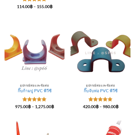
ให้คะแนน
Price
114.00
฿
–
155.00
฿
range:
5
ตั้งแต่ 1-
114.00฿
5 คะแนน
through
155.00฿
อุปกรณ์ท่อและข้อต่อ
อุปกรณ์ท่อและข้อต่อ
กิ๊บก้ามปู PVC พีวีซี
กิ๊บจับท่อ PVC พีวีซี
ให้คะแนน
Price
ให้คะแนน
Price
975.00
฿
–
1,275.00
฿
420.00
฿
–
980.00
฿
range:
range:
5
ตั้งแต่ 1-
5
ตั้งแต่ 1-
975.00฿
420.00฿
5 คะแนน
5 คะแนน
through
through
1,275.00฿
980.00฿