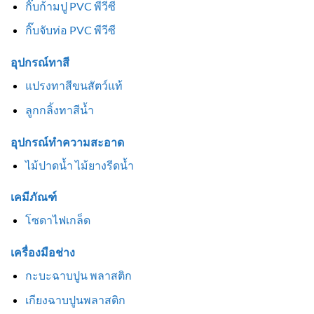
กิ๊บก้ามปู PVC พีวีซี
กิ๊บจับท่อ PVC พีวีซี
อุปกรณ์ทาสี
แปรงทาสีขนสัตว์แท้
ลูกกลิ้งทาสีน้ำ
อุปกรณ์ทำความสะอาด
ไม้ปาดน้ำ ไม้ยางรีดน้ำ
เคมีภัณฑ์
โซดาไฟเกล็ด
เครื่องมือช่าง
กะบะฉาบปูน พลาสติก
เกียงฉาบปูนพลาสติก