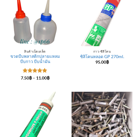
สินค้าเบ็ดเตล็ด
กาว-ซีลีโคน
ขวดบีบพลาสติกปลายแหลม
ซิลิโคนหลอด GP 270ml.
บีบกาว บีบน้ำมัน
95.00
฿
ให้คะแนน
Price
7.50
฿
–
11.00
฿
range:
5
ตั้งแต่ 1-
7.50฿
5 คะแนน
through
11.00฿