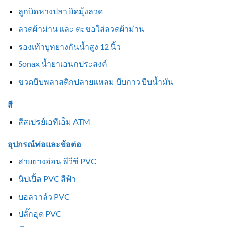
ลูกบิดหางปลา ยึดมุ้งลวด
ลวดผ้าม่าน และ ตะขอใส่ลวดผ้าม่าน
รองเท้าบูทยางกันน้ำสูง 12 นิ้ว
Sonax น้ำยาเอนกประสงค์
ขวดบีบพลาสติกปลายแหลม บีบกาว บีบน้ำมัน
สี
สีสเปรย์เอทีเอ็ม ATM
อุปกรณ์ท่อและข้อต่อ
สายยางอ่อน พีวีซี PVC
นิปเปิ้ล PVC สีฟ้า
บอลวาล์ว PVC
ปลั๊กอุด PVC