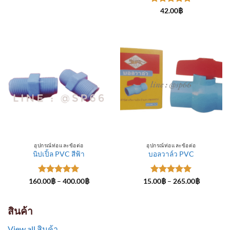
through
ให้คะแนน
300.00฿
42.00
฿
5
ตั้งแต่ 1-
5 คะแนน
อุปกรณ์ท่อและข้อต่อ
อุปกรณ์ท่อและข้อต่อ
นิปเปิ้ล PVC สีฟ้า
บอลวาล์ว PVC
ให้คะแนน
Price
ให้คะแนน
Price
160.00
฿
–
400.00
฿
15.00
฿
–
265.00
฿
range:
range:
5
ตั้งแต่ 1-
5
ตั้งแต่ 1-
160.00฿
15.00฿
5 คะแนน
5 คะแนน
through
through
400.00฿
265.00฿
สินค้า
View all สินค้า