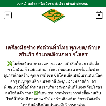
ข้าม
อุปกรณ์ก่อสร้าง เครื่องมือช่าง ส่งเร็ว ส่งด่วนทั่วประเทศ...
ไป
ยัง
0
เนื้อหา
เครื่องมือช่าง ส่งด่วนทั่วไทย ทุกเขต/ตำบล
ศรีแก้ว อำเภอเลิงนกทา ยโสธร
ไม่ต้องขับรถตระเวนหาของหลายที่ เสียทั้งเวลา เสียทั้ง
ค่าน้ำมัน... ร้านสิณเพิ่มฮาร์ดแวร์ ขอแนะนำเครื่องมือช่าง
อุปกรณ์ก่อสร้าง คุณภาพดี เช่น ซิลิโคน ,สีสเปรย์ ,บานพับ ,น๊อต
สกรู ตะปู,พุกเหล็ก ,แปรงทาสี ,ถังปูน ,อ่างพลาสติก ฯลฯ
พิเศษ..กรณีซื้อมีจำนวน เราบริการส่งทุกพื้นที่ในจังหวัดยโสธร
สนใจสินค้า ราคา
พิเศษ สามารถทำรายการสั่งซื้อผ่านเว็บ
ไซท์นี้ได้ทันที ตลอด 24 ชั่วโมง ร้านสิณเพิ่มบริการจัดส่งทั่ว
ไทย สินค้าถึงมือแน่นอน มีบริการส่งด่วน