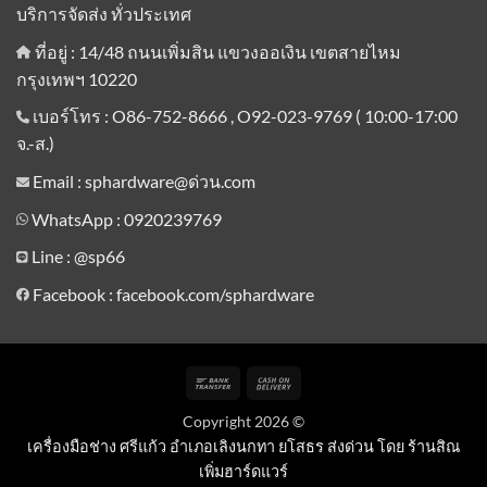
บริการจัดส่ง ทั่วประเทศ
ที่อยู่ : 14/48 ถนนเพิ่มสิน แขวงออเงิน เขตสายไหม
กรุงเทพฯ 10220
เบอร์โทร : O86-752-8666 , O92-023-9769 ( 10:00-17:00
จ.-ส.)
Email : sphardware@ด่วน.com
WhatsApp : 0920239769
Line :
@sp66
Facebook : facebook.com/sphardware
Bank
Cash
Transfer
On
Copyright 2026 ©
Delivery
เครื่องมือช่าง ศรีแก้ว อำเภอเลิงนกทา ยโสธร ส่งด่วน โดย ร้านสิณ
เพิ่มฮาร์ดแวร์