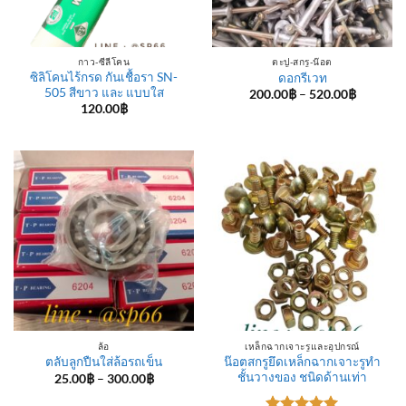
กาว-ซีลีโคน
ตะปู-สกรู-น๊อต
ซิลิโคนไร้กรด กันเชื้อรา SN-
ดอกรีเวท
505 สีขาว และ แบบใส
Price
200.00
฿
–
520.00
฿
range:
120.00
฿
200.00฿
through
520.00฿
ล้อ
เหล็กฉากเจาะรูและอุปกรณ์
น๊อตสกรูยึดเหล็กฉากเจาะรูทำ
ตลับลูกปืนใส่ล้อรถเข็น
ชั้นวางของ ชนิดด้านเท่า
Price
25.00
฿
–
300.00
฿
range:
25.00฿