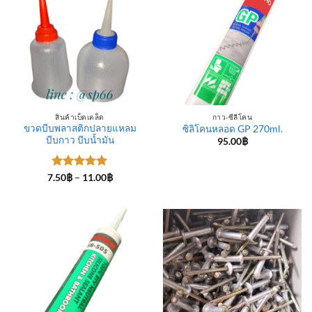
สินค้าเบ็ดเตล็ด
กาว-ซีลีโคน
ขวดบีบพลาสติกปลายแหลม
ซิลิโคนหลอด GP 270ml.
บีบกาว บีบน้ำมัน
95.00
฿
ให้คะแนน
Price
7.50
฿
–
11.00
฿
range:
5
ตั้งแต่ 1-
7.50฿
5 คะแนน
through
11.00฿