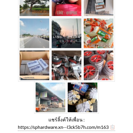
แชร์ลิ้งค์ให้เพื่อน :
https://sphardware.xn--l3ck5b7h.com/m163