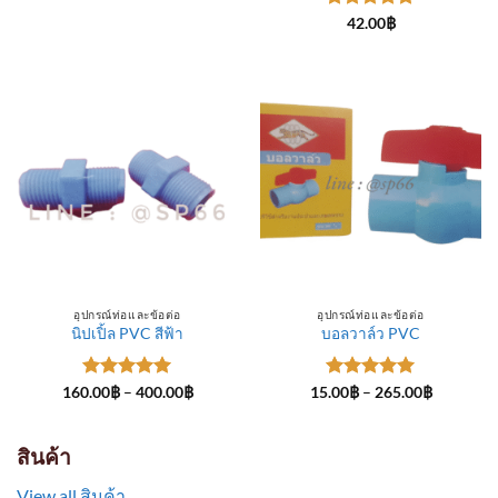
through
ให้คะแนน
300.00฿
42.00
฿
5
ตั้งแต่ 1-
5 คะแนน
อุปกรณ์ท่อและข้อต่อ
อุปกรณ์ท่อและข้อต่อ
นิปเปิ้ล PVC สีฟ้า
บอลวาล์ว PVC
ให้คะแนน
Price
ให้คะแนน
Price
160.00
฿
–
400.00
฿
15.00
฿
–
265.00
฿
range:
range:
5
ตั้งแต่ 1-
5
ตั้งแต่ 1-
160.00฿
15.00฿
5 คะแนน
5 คะแนน
through
through
400.00฿
265.00฿
สินค้า
View all สินค้า