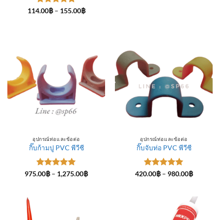
ให้คะแนน
Price
114.00
฿
–
155.00
฿
range:
5
ตั้งแต่ 1-
114.00฿
5 คะแนน
through
155.00฿
อุปกรณ์ท่อและข้อต่อ
อุปกรณ์ท่อและข้อต่อ
กิ๊บก้ามปู PVC พีวีซี
กิ๊บจับท่อ PVC พีวีซี
ให้คะแนน
Price
ให้คะแนน
Price
975.00
฿
–
1,275.00
฿
420.00
฿
–
980.00
฿
range:
range:
5
ตั้งแต่ 1-
5
ตั้งแต่ 1-
975.00฿
420.00฿
5 คะแนน
5 คะแนน
through
through
1,275.00฿
980.00฿