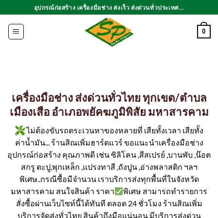
ข้าม
อุปกรณ์ก่อสร้าง เครื่องมือช่าง ส่งเร็ว ส่งด่วนทั่วประเทศ...
ไป
ยัง
0
เนื้อหา
เครื่องมือช่าง ส่งด่วนทั่วไทย ทุกเขต/ตำบล
เมืองเสือ อำเภอพยัคฆภูมิพิสัย มหาสารคาม
ไม่ต้องขับรถตระเวนหาของหลายที่ เสียทั้งเวลา เสียทั้ง
ค่าน้ำมัน... ร้านสิณเพิ่มฮาร์ดแวร์ ขอแนะนำเครื่องมือช่าง
อุปกรณ์ก่อสร้าง คุณภาพดี เช่น ซิลิโคน ,สีสเปรย์ ,บานพับ ,น๊อต
สกรู ตะปู,พุกเหล็ก ,แปรงทาสี ,ถังปูน ,อ่างพลาสติก ฯลฯ
พิเศษ..กรณีซื้อมีจำนวน เราบริการส่งทุกพื้นที่ในจังหวัด
มหาสารคาม สนใจสินค้า ราคา
พิเศษ สามารถทำรายการ
สั่งซื้อผ่านเว็บไซท์นี้ได้ทันที ตลอด 24 ชั่วโมง ร้านสิณเพิ่ม
บริการจัดส่งทั่วไทย สินค้าถึงมือแน่นอน มีบริการส่งด่วน