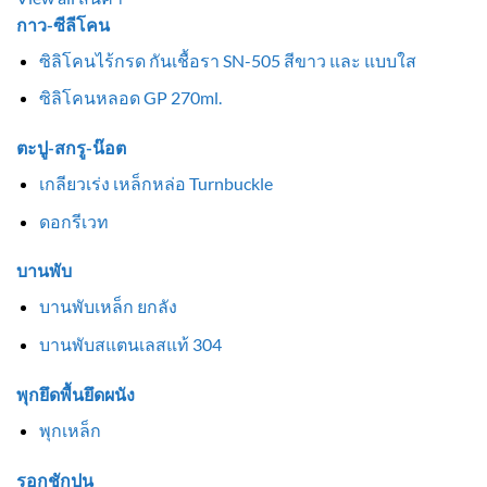
กาว-ซีลีโคน
ซิลิโคนไร้กรด กันเชื้อรา SN-505 สีขาว และ แบบใส
ซิลิโคนหลอด GP 270ml.
ตะปู-สกรู-น๊อต
เกลียวเร่ง เหล็กหล่อ Turnbuckle
ดอกรีเวท
บานพับ
บานพับเหล็ก ยกลัง
บานพับสแตนเลสแท้ 304
พุกยึดพื้นยึดผนัง
พุกเหล็ก
รอกชักปูน