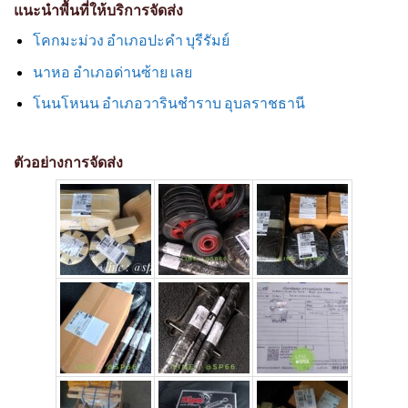
แนะนำพื้นที่ให้บริการจัดส่ง
โคกมะม่วง อำเภอปะคำ บุรีรัมย์
นาหอ อำเภอด่านซ้าย เลย
โนนโหนน อำเภอวารินชำราบ อุบลราชธานี
ตัวอย่างการจัดส่ง