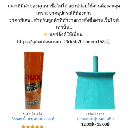
เวลาที่มีค่าของคุณหาซื้อไม่ได้ อย่าปล่อยให้งานต้องสะดุด
เพราะขาดอุปกรณ์ที่ต้องการ
ราคาพิเศษ... สำหรับลูกค้าที่ทำรายการสั่งซื้อผ่านเว็บไซท์
เท่านั้น...
แชร์ลิ้งค์ให้เพื่อน :
https://sphardware.xn--l3ck5b7h.com/m163
สินค้าเบ็ดเตล็ด
เครื่องมือช่าง
Sonax น้ำยาเอนกประสงค์
กะบะฉาบปูน พลาสติก
12.00
฿
-
15.00
฿