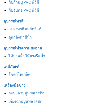
กิ๊บก้ามปู PVC พีวีซี
กิ๊บจับท่อ PVC พีวีซี
อุปกรณ์ทาสี
แปรงทาสีขนสัตว์แท้
ลูกกลิ้งทาสีน้ำ
อุปกรณ์ทำความสะอาด
ไม้ปาดน้ำ ไม้ยางรีดน้ำ
เคมีภัณฑ์
โซดาไฟเกล็ด
เครื่องมือช่าง
กะบะฉาบปูน พลาสติก
เกียงฉาบปูนพลาสติก