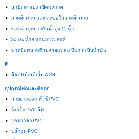
ลูกบิดหางปลา ยึดมุ้งลวด
ลวดผ้าม่าน และ ตะขอใส่ลวดผ้าม่าน
รองเท้าบูทยางกันน้ำสูง 12 นิ้ว
Sonax น้ำยาเอนกประสงค์
ขวดบีบพลาสติกปลายแหลม บีบกาว บีบน้ำมัน
สี
สีสเปรย์เอทีเอ็ม ATM
อุปกรณ์ท่อและข้อต่อ
สายยางอ่อน พีวีซี PVC
นิปเปิ้ล PVC สีฟ้า
บอลวาล์ว PVC
ปลั๊กอุด PVC