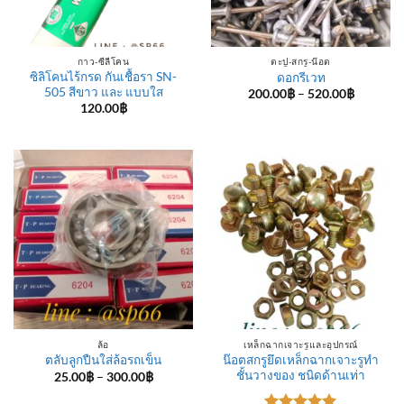
กาว-ซีลีโคน
ตะปู-สกรู-น๊อต
ซิลิโคนไร้กรด กันเชื้อรา SN-
ดอกรีเวท
505 สีขาว และ แบบใส
Price
200.00
฿
–
520.00
฿
range:
120.00
฿
200.00฿
through
520.00฿
ล้อ
เหล็กฉากเจาะรูและอุปกรณ์
น๊อตสกรูยึดเหล็กฉากเจาะรูทำ
ตลับลูกปืนใส่ล้อรถเข็น
ชั้นวางของ ชนิดด้านเท่า
Price
25.00
฿
–
300.00
฿
range:
25.00฿