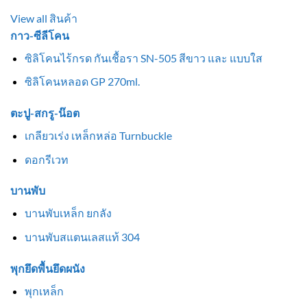
View all สินค้า
กาว-ซีลีโคน
ซิลิโคนไร้กรด กันเชื้อรา SN-505 สีขาว และ แบบใส
ซิลิโคนหลอด GP 270ml.
ตะปู-สกรู-น๊อต
เกลียวเร่ง เหล็กหล่อ Turnbuckle
ดอกรีเวท
บานพับ
บานพับเหล็ก ยกลัง
บานพับสแตนเลสแท้ 304
พุกยึดพื้นยึดผนัง
พุกเหล็ก