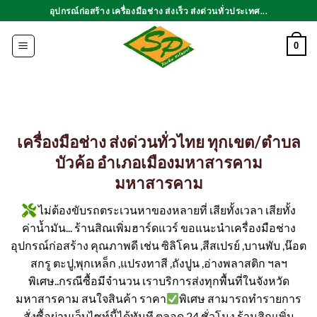
ข้าม
อุปกรณ์ก่อสร้าง เครื่องมือช่าง ส่งเร็ว ส่งด่วนทั่วประเทศ...
ไป
ยัง
0
เนื้อหา
เครื่องมือช่าง ส่งด่วนทั่วไทย ทุกเขต/ตำบล
บัวค้อ อำเภอเมืองมหาสารคาม
มหาสารคาม
ไม่ต้องขับรถตระเวนหาของหลายที่ เสียทั้งเวลา เสียทั้ง
ค่าน้ำมัน... ร้านสิณเพิ่มฮาร์ดแวร์ ขอแนะนำเครื่องมือช่าง
อุปกรณ์ก่อสร้าง คุณภาพดี เช่น ซิลิโคน ,สีสเปรย์ ,บานพับ ,น๊อต
สกรู ตะปู,พุกเหล็ก ,แปรงทาสี ,ถังปูน ,อ่างพลาสติก ฯลฯ
พิเศษ..กรณีซื้อมีจำนวน เราบริการส่งทุกพื้นที่ในจังหวัด
มหาสารคาม สนใจสินค้า ราคา
พิเศษ สามารถทำรายการ
สั่งซื้อผ่านเว็บไซท์นี้ได้ทันที ตลอด 24 ชั่วโมง ร้านสิณเพิ่ม