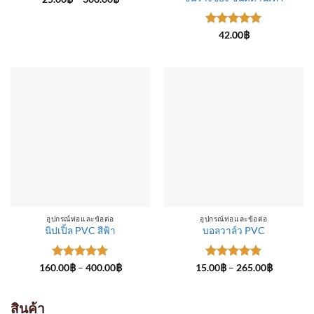
range:
25.00฿
through
ให้คะแนน
300.00฿
42.00
฿
5
ตั้งแต่ 1-
5 คะแนน
อุปกรณ์ท่อและข้อต่อ
อุปกรณ์ท่อและข้อต่อ
นิปเปิ้ล PVC สีฟ้า
บอลวาล์ว PVC
ให้คะแนน
Price
ให้คะแนน
Price
160.00
฿
–
400.00
฿
15.00
฿
–
265.00
฿
range:
range:
5
ตั้งแต่ 1-
5
ตั้งแต่ 1-
160.00฿
15.00฿
5 คะแนน
5 คะแนน
through
through
400.00฿
265.00฿
สินค้า