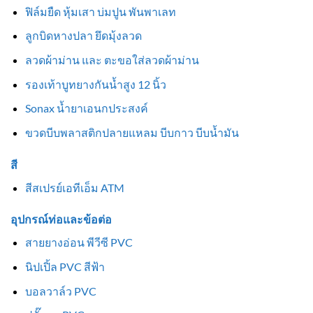
ฟิล์มยืด หุ้มเสา บ่มปูน พันพาเลท
ลูกบิดหางปลา ยึดมุ้งลวด
ลวดผ้าม่าน และ ตะขอใส่ลวดผ้าม่าน
รองเท้าบูทยางกันน้ำสูง 12 นิ้ว
Sonax น้ำยาเอนกประสงค์
ขวดบีบพลาสติกปลายแหลม บีบกาว บีบน้ำมัน
สี
สีสเปรย์เอทีเอ็ม ATM
อุปกรณ์ท่อและข้อต่อ
สายยางอ่อน พีวีซี PVC
นิปเปิ้ล PVC สีฟ้า
บอลวาล์ว PVC