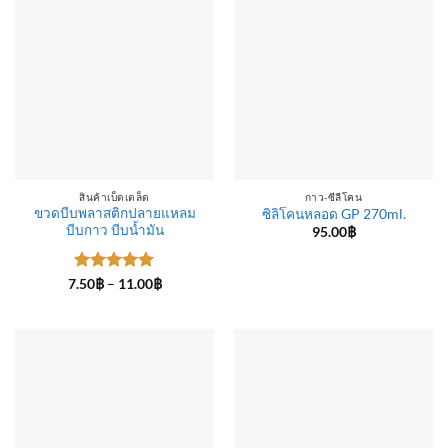
สินค้าเบ็ดเตล็ด
กาว-ซีลีโคน
ขวดบีบพลาสติกปลายแหลม
ซิลิโคนหลอด GP 270ml.
บีบกาว บีบน้ำมัน
95.00
฿
ให้คะแนน
Price
7.50
฿
–
11.00
฿
range:
5
ตั้งแต่ 1-
7.50฿
5 คะแนน
through
11.00฿