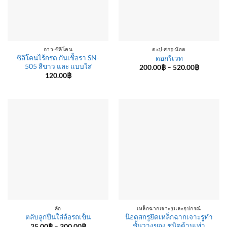
กาว-ซีลีโคน
ตะปู-สกรู-น๊อต
ซิลิโคนไร้กรด กันเชื้อรา SN-
ดอกรีเวท
505 สีขาว และ แบบใส
Price
200.00
฿
–
520.00
฿
range:
120.00
฿
200.00฿
through
520.00฿
ล้อ
เหล็กฉากเจาะรูและอุปกรณ์
น๊อตสกรูยึดเหล็กฉากเจาะรูทำ
ตลับลูกปืนใส่ล้อรถเข็น
ชั้นวางของ ชนิดด้านเท่า
Price
25.00
฿
–
300.00
฿