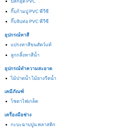
ปลั๊กอุด PVC
กิ๊บก้ามปู PVC พีวีซี
กิ๊บจับท่อ PVC พีวีซี
อุปกรณ์ทาสี
แปรงทาสีขนสัตว์แท้
ลูกกลิ้งทาสีน้ำ
อุปกรณ์ทำความสะอาด
ไม้ปาดน้ำ ไม้ยางรีดน้ำ
เคมีภัณฑ์
โซดาไฟเกล็ด
เครื่องมือช่าง
กะบะฉาบปูน พลาสติก